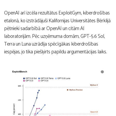
OpenAI arī izcēla rezultātus ExploitGym, kiberdrošības
etalonā, ko izstrādājuši Kalifornijas Universitātes Bērklijā
pētnieki sadarbībā ar OpenAI un citām AI
laboratorijām. Pēc uzņēmuma domām, GPT-5.6 Sol,
Terra un Luna uzrādīja spēcīgākas kiberdrošības
iespējas, jo tika piešķirts papildu argumentācijas laiks.