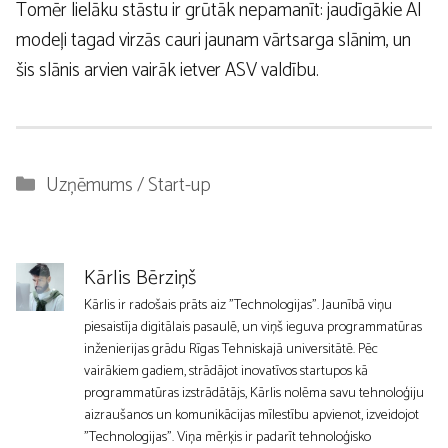
Tomēr lielāku stāstu ir grūtāk nepamanīt: jaudīgākie AI
modeļi tagad virzās cauri jaunam vārtsarga slānim, un
šis slānis arvien vairāk ietver ASV valdību.
Kategorijas
Uzņēmums / Start-up
Kārlis Bērziņš
Kārlis ir radošais prāts aiz "Technologijas". Jaunībā viņu
piesaistīja digitālais pasaulē, un viņš ieguva programmatūras
inženierijas grādu Rīgas Tehniskajā universitātē. Pēc
vairākiem gadiem, strādājot inovatīvos startupos kā
programmatūras izstrādātājs, Kārlis nolēma savu tehnoloģiju
aizraušanos un komunikācijas mīlestību apvienot, izveidojot
"Technologijas". Viņa mērķis ir padarīt tehnoloģisko