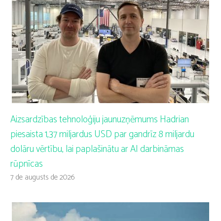
Aizsardzības tehnoloģiju jaunuzņēmums Hadrian
piesaista 1,37 miljardus USD par gandrīz 8 miljardu
dolāru vērtību, lai paplašinātu ar AI darbināmas
rūpnīcas
7 de augusts de 2026