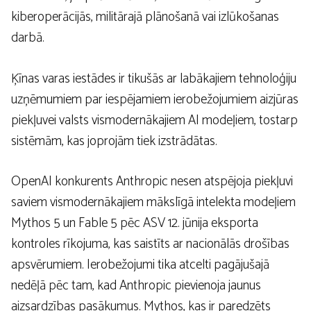
kiberoperācijās, militārajā plānošanā vai izlūkošanas
darbā.
Ķīnas varas iestādes ir tikušās ar labākajiem tehnoloģiju
uzņēmumiem par iespējamiem ierobežojumiem aizjūras
piekļuvei valsts vismodernākajiem AI modeļiem, tostarp
sistēmām, kas joprojām tiek izstrādātas.
OpenAI konkurents Anthropic nesen atspējoja piekļuvi
saviem vismodernākajiem mākslīgā intelekta modeļiem
Mythos 5 un Fable 5 pēc ASV 12. jūnija eksporta
kontroles rīkojuma, kas saistīts ar nacionālās drošības
apsvērumiem. Ierobežojumi tika atcelti pagājušajā
nedēļā pēc tam, kad Anthropic pievienoja jaunus
aizsardzības pasākumus. Mythos, kas ir paredzēts