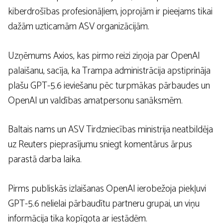
kiberdrošības profesionāļiem, joprojām ir pieejams tikai
dažām uzticamām ASV organizācijām.
Uzņēmums Axios, kas pirmo reizi ziņoja par OpenAI
palaišanu, sacīja, ka Trampa administrācija apstiprināja
plašu GPT-5.6 ieviešanu pēc turpmākas pārbaudes un
OpenAI un valdības amatpersonu sanāksmēm.
Baltais nams un ASV Tirdzniecības ministrija neatbildēja
uz Reuters pieprasījumu sniegt komentārus ārpus
parastā darba laika.
Pirms publiskās izlaišanas OpenAI ierobežoja piekļuvi
GPT-5.6 nelielai pārbaudītu partneru grupai, un viņu
informācija tika kopīgota ar iestādēm.