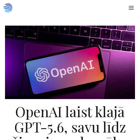
Doties
Me
uz
saturu
OpenAI laist klajā
GPT-5.6, savu līdz