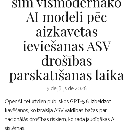
šim vismodernāko
AI modeli pēc
aizkavētas
ieviešanas ASV
drošības
pārskatīšanas laikā
9 de jūlijs de 2026
OpenAI ceturtdien publiskos GPT-5.6, izbeidzot
kavēšanos, ko izraisīja ASV valdības bažas par
nacionālās drošības riskiem, ko rada jaudīgākas AI
sistēmas.