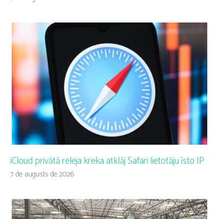
iCloud privātā releja kreka atklāj Safari lietotāju īsto IP
7 de augusts de 2026