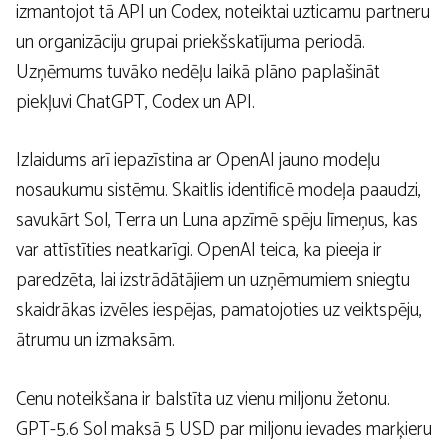
izmantojot tā API un Codex, noteiktai uzticamu partneru
un organizāciju grupai priekšskatījuma periodā.
Uzņēmums tuvāko nedēļu laikā plāno paplašināt
piekļuvi ChatGPT, Codex un API.
Izlaidums arī iepazīstina ar OpenAI jauno modeļu
nosaukumu sistēmu. Skaitlis identificē modeļa paaudzi,
savukārt Sol, Terra un Luna apzīmē spēju līmeņus, kas
var attīstīties neatkarīgi. OpenAI teica, ka pieeja ir
paredzēta, lai izstrādātājiem un uzņēmumiem sniegtu
skaidrākas izvēles iespējas, pamatojoties uz veiktspēju,
ātrumu un izmaksām.
Cenu noteikšana ir balstīta uz vienu miljonu žetonu.
GPT-5.6 Sol maksā 5 USD par miljonu ievades marķieru