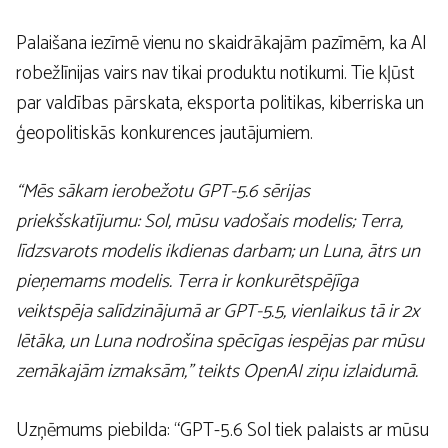
Palaišana iezīmē vienu no skaidrākajām pazīmēm, ka AI
robežlīnijas vairs nav tikai produktu notikumi. Tie kļūst
par valdības pārskata, eksporta politikas, kiberriska un
ģeopolitiskās konkurences jautājumiem.
“Mēs sākam ierobežotu GPT-5.6 sērijas
priekšskatījumu: Sol, mūsu vadošais modelis; Terra,
līdzsvarots modelis ikdienas darbam; un Luna, ātrs un
pieņemams modelis. Terra ir konkurētspējīga
veiktspēja salīdzinājumā ar GPT-5.5, vienlaikus tā ir 2x
lētāka, un Luna nodrošina spēcīgas iespējas par mūsu
zemākajām izmaksām,” teikts OpenAI ziņu izlaidumā.
Uzņēmums piebilda: “GPT-5.6 Sol tiek palaists ar mūsu