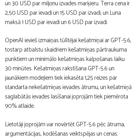
un 30 USD par miljonu izvades marķieru. Terra cena ir
2,50 USD par ievadi un 15 USD par izvadi, un Luna
maksā 1 USD par ievadi un 6 USD par izvadi.
OpenAI ievieš izmaiņas tūlītējai kešatmiņai ar GPT-5.6,
tostarp atbalstu skaidriem kešatmiņas pārtraukuma
punktiem un minimālo kešatmiņas kalpošanas laiku
30 minūtes. Kešatmiņas rakstīšana GPT-5.6 un
jaunākiem modeļiem tiek iekasēta 1,25 reizes par
standarta nekešatmiņas ievades ātrumu, un kešatmiņā
saglabātās ievades lasīšanai joprojām tiek piemērota
90% atlaide.
Lietotāji joprojām var novērtēt GPT-5.6 pēc ātruma,
argumentācijas, kodēšanas veiktspējas un cenas.