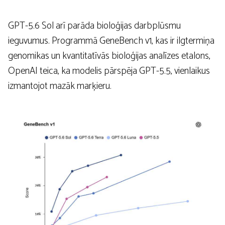
GPT-5.6 Sol arī parāda bioloģijas darbplūsmu
ieguvumus. Programmā GeneBench v1, kas ir ilgtermiņa
genomikas un kvantitatīvās bioloģijas analīzes etalons,
OpenAI teica, ka modelis pārspēja GPT-5.5, vienlaikus
izmantojot mazāk marķieru.