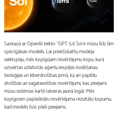
Saskaņā ar OpenAI teikto: “GPT-5.6 Sol ir mūsu līdz šim
spēcīgākais modelis. Lai priekšskatītu modeļa
veiktspēju, mēs kopīgojam novērtējumu kopu, kurā
uzsvērtas uzlabotās aģentu iespējas kodēšanas,
bioloģijas un kiberdrošības jomā, kā arī papildu
drošības un sagatavotības novērtējumi, kas pieejami
mūsu sistēmas kartē (atveras jaunā logā). Mēs
kopīgosim paplašinātu novērtējuma rezultātu kopumu,
kad modelis būs plaši pieejams.