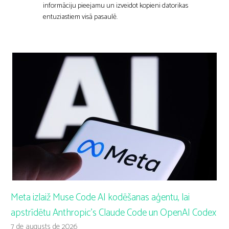
informāciju pieejamu un izveidot kopieni datorikas
entuziastiem visā pasaulē.
Meta izlaiž Muse Code AI kodēšanas aģentu, lai
apstrīdētu Anthropic’s Claude Code un OpenAI Codex
7 de augusts de 2026