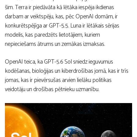
šim. Terra ir piedāvāta kā lētāka iespēja ikdienas
darbam ar veiktspēju, kas, pēc OpenAI domām, ir
konkurētspējīga ar GPT-5.5. Luna ir lētākais sērijas
modelis, kas paredzēts lietotājiem, kuriem
nepieciešams ātrums un zemākas izmaksas.
OpenAI teica, ka GPT-5.6 Sol sniedz ieguvumus
kodēšanas, bioloģijas un kiberdrošības jomā, kas ir trīs
jomas, kas ir pievērsušas arvien lielāku politikas
veidotāju un drošības pētnieku uzmanību.