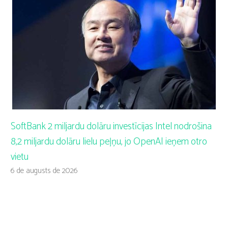
SoftBank 2 miljardu dolāru investīcijas Intel nodrošina
8,2 miljardu dolāru lielu peļņu, jo OpenAI ieņem otro
vietu
6 de augusts de 2026