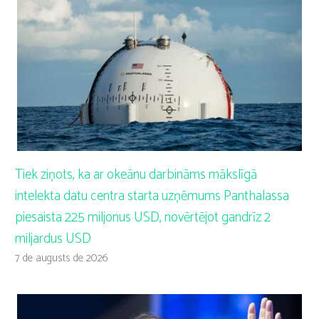
Tiek ziņots, ka ar okeānu darbināms mākslīgā
intelekta datu centra starta uzņēmums Panthalassa
piesaista 225 miljonus USD, novērtējot gandrīz 2
miljardus USD
7 de augusts de 2026