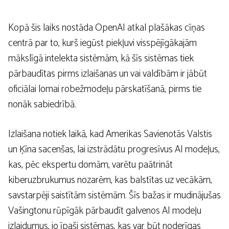
Kopā šis laiks nostāda OpenAI atkal plašākas cīņas
centrā par to, kurš iegūst piekļuvi visspējīgākajām
mākslīgā intelekta sistēmām, kā šīs sistēmas tiek
pārbaudītas pirms izlaišanas un vai valdībām ir jābūt
oficiālai lomai robežmodeļu pārskatīšanā, pirms tie
nonāk sabiedrībā.
Izlaišana notiek laikā, kad Amerikas Savienotās Valstis
un Ķīna sacenšas, lai izstrādātu progresīvus AI modeļus,
kas, pēc ekspertu domām, varētu paātrināt
kiberuzbrukumus nozarēm, kas balstītas uz vecākām,
savstarpēji saistītām sistēmām. Šīs bažas ir mudinājušas
Vašingtonu rūpīgāk pārbaudīt galvenos AI modeļu
izlaidumus, jo īpaši sistēmas, kas var būt noderīgas