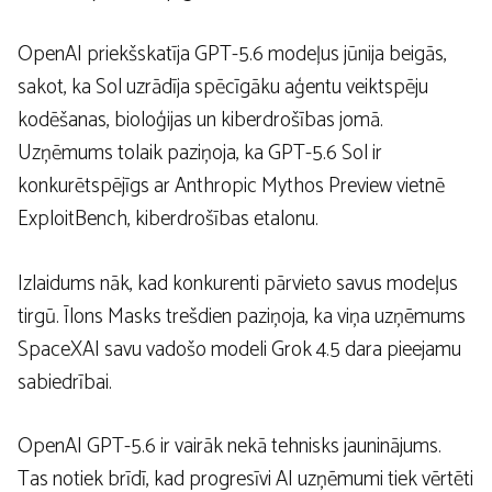
OpenAI priekšskatīja GPT-5.6 modeļus jūnija beigās,
sakot, ka Sol uzrādīja spēcīgāku aģentu veiktspēju
kodēšanas, bioloģijas un kiberdrošības jomā.
Uzņēmums tolaik paziņoja, ka GPT-5.6 Sol ir
konkurētspējīgs ar Anthropic Mythos Preview vietnē
ExploitBench, kiberdrošības etalonu.
Izlaidums nāk, kad konkurenti pārvieto savus modeļus
tirgū. Īlons Masks trešdien paziņoja, ka viņa uzņēmums
SpaceXAI savu vadošo modeli Grok 4.5 dara pieejamu
sabiedrībai.
OpenAI GPT-5.6 ir vairāk nekā tehnisks jauninājums.
Tas notiek brīdī, kad progresīvi AI uzņēmumi tiek vērtēti