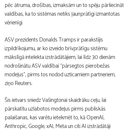
pēc ātruma, drošības, izmaksām un to spēju pārliecināt
valdības, ka to sistēmas netiks ļaunprātīgi izmantotas
vērienīgi.
ASV prezidents Donalds Tramps ir parakstījis
izpildrīkojumu, ar ko izveido brīvprātīgu sistēmu
mākslīgā intelekta izstrādātājiem, lai līdz 30 dienām
nodrošinātu ASV valdībai “pārsegtos pierobežas
modeļus”, pirms tos nodod uzticamiem partneriem,
ziņo Reuters.
Šis ietvars sniedz Vašingtonai skaidrāku ceļu, lai
pārskatītu uzlabotos modeļus pirms publiskās
palaišanas, kas varētu ietekmēt to, kā OpenAI,
Anthropic, Google, xAI, Meta un citi AI izstrādātāji