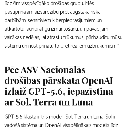
līdz šim visspēcīgāko drošības grupu. Mēs
pastiprinājām aizsardzību pret augstāka riska
darbībām, sensitīviem kiberpieprasījumiem un
atkārtotu ļaunprātīgu izmantošanu, un pavadījām
vairākas nedēļas, lai atrastu trūkumus, pārbaudītu mūsu
sistēmu un nostiprinātu to pret reāliem uzbrukumiem.”
Pēc ASV Nacionālās
drošības pārskata OpenAI
izlaiž GPT-5.6, iepazīstina
ar Sol, Terra un Luna
GPT-5.6 klāstā ir trīs modeļi: Sol, Terra un Luna. Sol ir
vadošā sistēma un OpenAI visspējīgākais modelis līdz