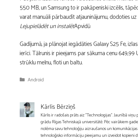
550 MB, un Samsung to ir pakāpeniski izcēlis, tāpēc 
varat manuāli pārbaudīt atjauninājumu, dodoties uz
Lejupielādēt un instalēt
Apvidū
Gadījumā, ja plānojat iegādāties Galaxy S25 Fe, izlas
ierīci. Tālrunis ir pieejams par sākuma cenu 649,99 US
strūklu melnu, floti un baltu.
Kategorijas
Android
Kārlis Bērziņš
Kārlis ir radošais prāts aiz "Technologijas". Jaunībā viņu
grādu Rīgas Tehniskajā universitātē. Pēc vairākiem gadie
nolēma savu tehnoloģiju aizraušanos un komunikācijas mīl
tehnoloģisko informāciju pieejamu un izveidot kopieni d