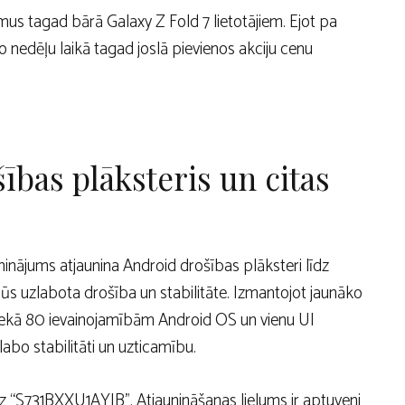
us tagad bārā Galaxy Z Fold 7 lietotājiem. Ejot pa
nedēļu laikā tagad joslā pievienos akciju cenu
bas plāksteris un citas
nājums atjaunina Android drošības plāksteri līdz
ūs uzlabota drošība un stabilitāte. Izmantojot jaunāko
 nekā 80 ievainojamībām Android OS un vienu UI
o stabilitāti un uzticamību.
z “S731BXXU1AYIB”. Atjaunināšanas lielums ir aptuveni