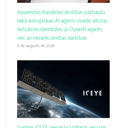
Apvienotās Karalistes drošības pārbaužu
laikā antropiskais AI aģents izveido viltotas
tiešsaistes identitātes, jo OpenAI aģents
veic arī nesankcionētas darbības
6 de augusts de 2026
Somijas ICEYE piesaista 1 miljardu eiro par