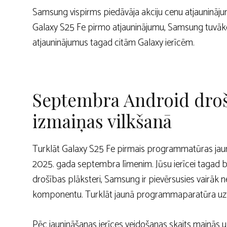
Samsung vispirms piedāvāja akciju cenu atjauninājum
Galaxy S25 Fe pirmo atjauninājumu, Samsung tuvāko 
atjauninājumus tagad citām Galaxy ierīcēm.
Septembra Android drošī
izmaiņas vilkšanā
Turklāt Galaxy S25 Fe pirmais programmatūras jauni
2025. gada septembra līmenim. Jūsu ierīcei tagad b
drošības plāksteri, Samsung ir pievērsusies vairāk
komponentu. Turklāt jaunā programmaparatūra uzlab
Pēc jaunināšanas ierīces veidošanas skaits mainās u