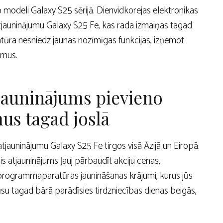
odeli Galaxy S25 sērijā. Dienvidkorejas elektronikas
tjauninājumu Galaxy S25 Fe, kas rada izmaiņas tagad
tūra nesniedz jaunas nozīmīgas funkcijas, izņemot
umus.
tjauninājums pievieno
us tagad joslā
jauninājumu Galaxy S25 Fe tirgos visā Āzijā un Eiropā.
s atjauninājums ļauj pārbaudīt akciju cenas,
ās programmaparatūras jaunināšanas krājumi, kurus jūs
ūsu tagad bārā parādīsies tirdzniecības dienas beigās,