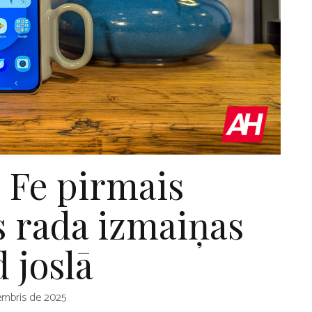
 Fe pirmais
 rada izmaiņas
 joslā
embris de 2025