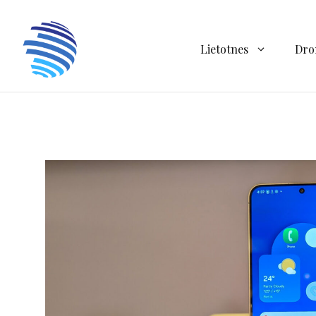
Doties
uz
saturu
Lietotnes
Dro