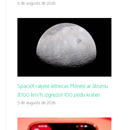
5 de augusts de 2026
SpaceX raķete ietriecas Mēnesī ar ātrumu
8700 km/h, izgriežot 100 pēdu krāteri
5 de augusts de 2026