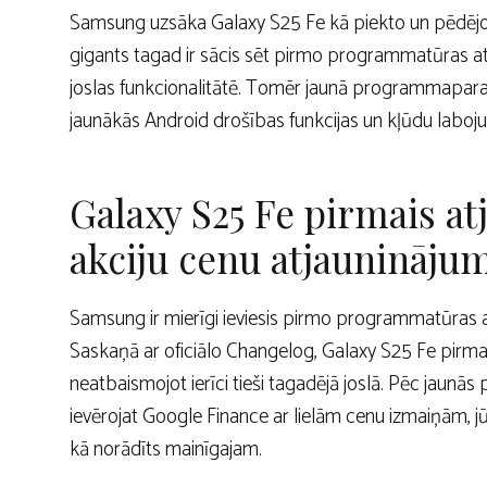
Samsung uzsāka Galaxy S25 Fe kā piekto un pēdējo m
gigants tagad ir sācis sēt pirmo programmatūras a
joslas funkcionalitātē. Tomēr jaunā programmapara
jaunākās Android drošības funkcijas un kļūdu laboj
Galaxy S25 Fe pirmais a
akciju cenu atjauninājum
Samsung ir mierīgi ieviesis pirmo programmatūras at
Saskaņā ar oficiālo Changelog, Galaxy S25 Fe pirmai
neatbaismojot ierīci tieši tagadējā joslā. Pēc jaun
ievērojat Google Finance ar lielām cenu izmaiņām, j
kā norādīts mainīgajam.