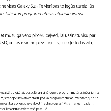
ne visas Galaxy S25 Fe vienības to iegūs uzreiz. Jūs
Iestatījumi> programmatūras atjauninājums>
iet mūsu galveno pircēju ceļvedi, lai uzzinātu visu par
D, un tas ir virkne pievilcīgu krāsu ceļu: ledus zilu,
 piesaistīja digitālais pasaulē, un viņš ieguva programmatūras inženierijas
m, strādājot inovatīvos startupos kā programmatūras izstrādātājs, Kārlis
estību apvienot, izveidojot "Technologijas". Viņa mērķis ir padarīt
atorikas entuziastiem visā pasaulē.