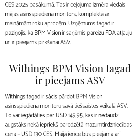
CES 2025 pasākumā. Tas ir ceļojuma izmēra viedais
mājas asinsspiediena monitors, komplektā ar
maināmām roku aprocēm. Uzņēmums tagad ir
paziņojis, ka BPM Vision ir saņēmis pareizu FDA atļauju
un ir pieejams pirkšanai ASV.
Withings BPM Vision tagad
ir pieejams ASV
Withings tagad ir sācis pārdot BPM Vision
asinsspiediena monitoru savā tiešsaistes veikalā ASV.
To var iegādāties par USD 149,95, kas ir nedaudz
augstāks nekā iepriekš paredzētā mazumtirdzniecības
cena – USD 130 CES. Maijā ierīce būs pieejama arī