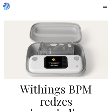
Doties
Me
uz
saturu
Withings BPM
redzes