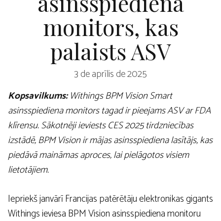
asinsspiediena
monitors, kas
palaists ASV
3 de aprīlis de 2025
Kopsavilkums:
Withings BPM Vision Smart
asinsspiediena monitors tagad ir pieejams ASV ar FDA
klīrensu. Sākotnēji ieviests CES 2025 tirdzniecības
izstādē, BPM Vision ir mājas asinsspiediena lasītājs, kas
piedāvā maināmas aproces, lai pielāgotos visiem
lietotājiem.
Iepriekš janvārī Francijas patērētāju elektronikas gigants
Withings ieviesa BPM Vision asinsspiediena monitoru