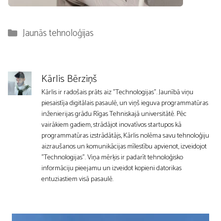
Kategorijas
Jaunās tehnoloģijas
Kārlis Bērziņš
Kārlis ir radošais prāts aiz "Technologijas". Jaunībā viņu
piesaistīja digitālais pasaulē, un viņš ieguva programmatūras
inženierijas grādu Rīgas Tehniskajā universitātē. Pēc
vairākiem gadiem, strādājot inovatīvos startupos kā
programmatūras izstrādātājs, Kārlis nolēma savu tehnoloģiju
aizraušanos un komunikācijas mīlestību apvienot, izveidojot
"Technologijas". Viņa mērķis ir padarīt tehnoloģisko
informāciju pieejamu un izveidot kopieni datorikas
entuziastiem visā pasaulē.