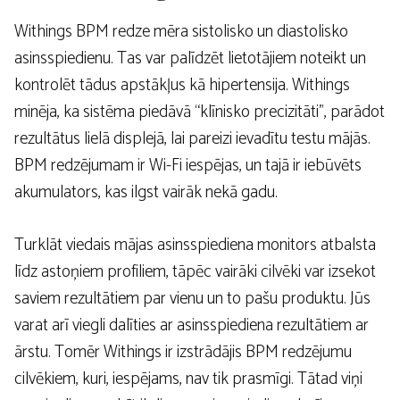
Withings BPM redze mēra sistolisko un diastolisko
asinsspiedienu. Tas var palīdzēt lietotājiem noteikt un
kontrolēt tādus apstākļus kā hipertensija. Withings
minēja, ka sistēma piedāvā “klīnisko precizitāti”, parādot
rezultātus lielā displejā, lai pareizi ievadītu testu mājās.
BPM redzējumam ir Wi-Fi iespējas, un tajā ir iebūvēts
akumulators, kas ilgst vairāk nekā gadu.
Turklāt viedais mājas asinsspiediena monitors atbalsta
līdz astoņiem profiliem, tāpēc vairāki cilvēki var izsekot
saviem rezultātiem par vienu un to pašu produktu. Jūs
varat arī viegli dalīties ar asinsspiediena rezultātiem ar
ārstu. Tomēr Withings ir izstrādājis BPM redzējumu
cilvēkiem, kuri, iespējams, nav tik prasmīgi. Tātad viņi