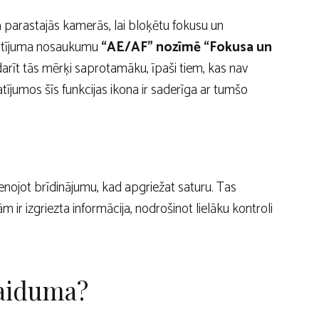
parastajās kamerās, lai bloķētu fokusu un
estatījuma nosaukumu
“AE/AF” nozīmē “Fokusa un
darīt tās mērķi saprotamāku, īpaši tiem, kas nav
tījumos šīs funkcijas ikona ir saderīga ar tumšo
ienojot brīdinājumu, kad apgriežat saturu. Tas
 ir izgriezta informācija, nodrošinot lielāku kontroli
laiduma?