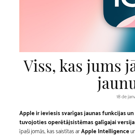
Viss, kas jums j
jaun
18 de jan
Apple ir ieviesis svarīgas jaunas funkcijas un
tuvojoties operētājsistēmas galīgajai versija
īpaši jomās, kas saistītas ar
Apple Intelligence
un