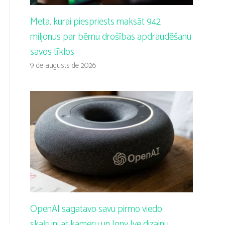
Meta, kurai piespriests maksāt 942
miljonus par bērnu drošības apdraudēšanu
savos tīklos
9 de augusts de 2026
OpenAI sagatavo savu pirmo viedo
skaļruni ar kameru un Jony Ive dizainu