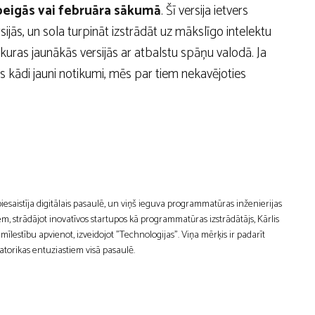
a beigās vai februāra sākumā
. Šī versija ietvers
ijās, un sola turpināt izstrādāt uz mākslīgo intelektu
kuras jaunākās versijās ar atbalstu spāņu valodā. Ja
ūs kādi jauni notikumi, mēs par tiem nekavējoties
 piesaistīja digitālais pasaulē, un viņš ieguva programmatūras inženierijas
m, strādājot inovatīvos startupos kā programmatūras izstrādātājs, Kārlis
estību apvienot, izveidojot "Technologijas". Viņa mērķis ir padarīt
atorikas entuziastiem visā pasaulē.