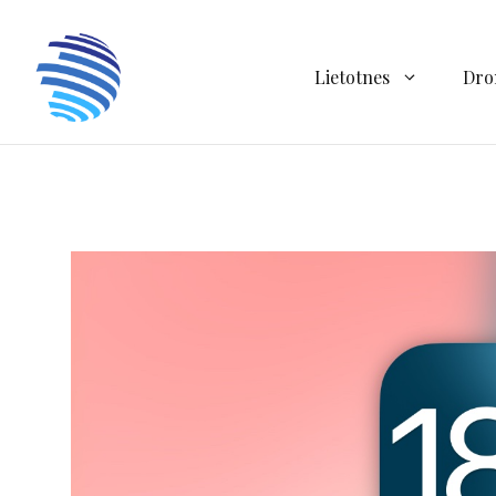
Doties
uz
saturu
Lietotnes
Dro