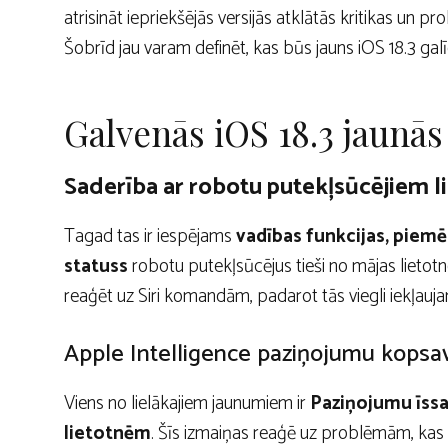
atrisināt iepriekšējās versijās atklātās kritikas un p
Šobrīd jau varam definēt, kas būs jauns iOS 18.3 galīg
Galvenās iOS 18.3 jaunās
Saderība ar robotu putekļsūcējie
Tagad tas ir iespējams
vadības funkcijas, piemē
statuss
robotu putekļsūcējus tieši no mājas lietotne
reaģēt uz Siri komandām, padarot tās viegli iekļauja
Apple Intelligence paziņojumu kopsa
Viens no lielākajiem jaunumiem ir
Paziņojumu īssav
lietotnēm
. Šīs izmaiņas reaģē uz problēmām, kas a