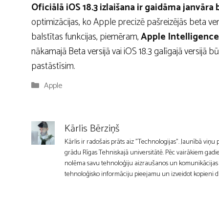
Oficiālā iOS 18.3 izlaišana ir gaidāma janvār
optimizācijas, ko Apple precizē pašreizējās beta vers
balstītas funkcijas, piemēram,
Apple Intelligence
nākamajā Beta versijā vai iOS 18.3 galīgajā versijā b
pastāstīsim.
Kategorijas
Apple
Kārlis Bērziņš
Kārlis ir radošais prāts aiz "Technologijas". Jaunībā viņu
grādu Rīgas Tehniskajā universitātē. Pēc vairākiem gadie
nolēma savu tehnoloģiju aizraušanos un komunikācijas mīl
tehnoloģisko informāciju pieejamu un izveidot kopieni d