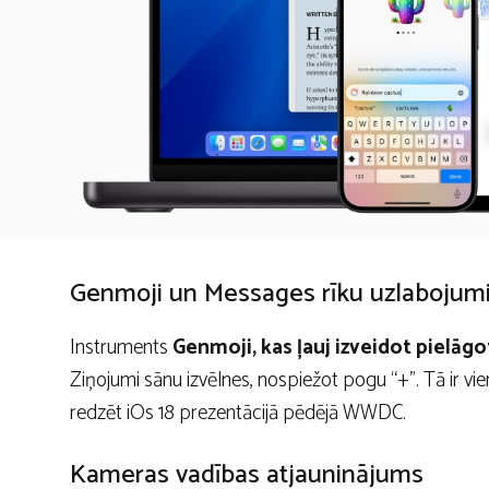
Genmoji un Messages rīku uzlabojum
Instruments
Genmoji, kas ļauj izveidot pielāg
Ziņojumi sānu izvēlnes, nospiežot pogu “+”. Tā ir vi
redzēt iOs 18 prezentācijā pēdējā WWDC.
Kameras vadības atjauninājums