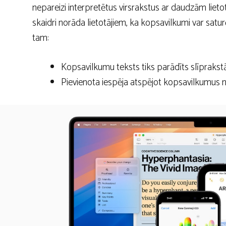
nepareizi interpretētus virsrakstus ar daudzām liet
skaidri norāda lietotājiem, ka kopsavilkumi var satur
tam:
Kopsavilkumu teksts tiks parādīts slīprakstā
Pievienota iespēja atspējot kopsavilkumus 