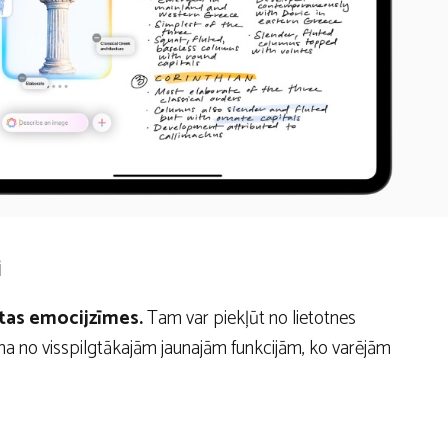
i
otas emocijzīmes.
Tam var piekļūt no lietotnes
ena no visspilgtākajām jaunajām funkcijām, ko varējām