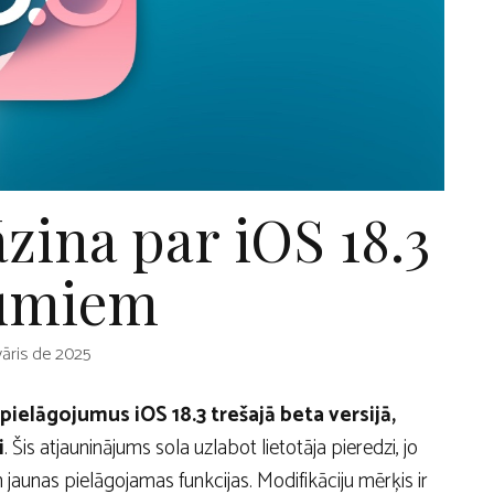
āzina par iOS 18.3
umiem
vāris de 2025
 pielāgojumus iOS 18.3 trešajā beta versijā,
i
. Šis atjauninājums sola uzlabot lietotāja pieredzi, jo
 jaunas pielāgojamas funkcijas. Modifikāciju mērķis ir