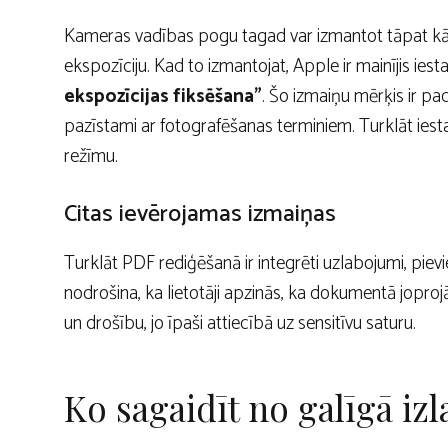
Kameras vadības pogu tagad var izmantot tāpat kā 
ekspozīciju. Kad to izmantojat, Apple ir mainījis i
ekspozīcijas fiksēšana”
. Šo izmaiņu mērķis ir pa
pazīstami ar fotografēšanas terminiem. Turklāt iesta
režīmu.
Citas ievērojamas izmaiņas
Turklāt PDF rediģēšanā ir integrēti uzlabojumi, piev
nodrošina, ka lietotāji apzinās, ka dokumentā joprojām
un drošību, jo īpaši attiecībā uz sensitīvu saturu.
Ko sagaidīt no galīgā iz