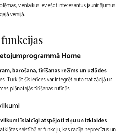
roblēmas, vienlaikus ieviešot interesantus jauninājumus.
ajā versijā.
 funkcijas
m lietojumprogrammā Home
ram, barošana, tīrīšanas režīms un uzlādes
s. Turklāt šīs ierīces var integrēt automatizācijā un
mas plānotajās tīrīšanas rutīnās.
vilkumi
ilkumi īslaicīgi atspējoti ziņu un izklaides
tklātas saistībā ar funkciju, kas radīja neprecīzus un