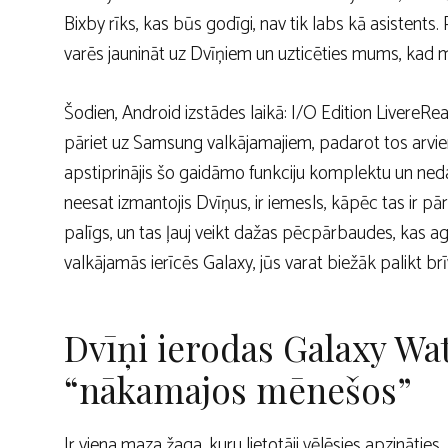
Bixby rīks, kas būs godīgi, nav tik labs kā asistents.
varēs jaunināt uz Dvīņiem un uzticēties mums, kad mē
Šodien, Android izstādes laikā: I/O Edition LivereR
pāriet uz Samsung valkājamajiem, padarot tos arvien 
apstiprinājis šo gaidāmo funkciju komplektu un ned
neesat izmantojis Dvīņus, ir iemesls, kāpēc tas ir p
palīgs, un tas ļauj veikt dažas pēcpārbaudes, kas a
valkājamās ierīcēs Galaxy, jūs varat biežāk palikt br
Dvīņi ierodas Galaxy Wa
“nākamajos mēnešos”
Ir viena maza žaga, kuru lietotāji vēlēsies apzinātie