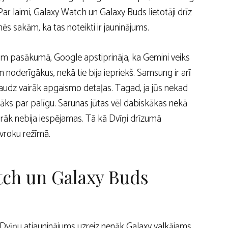
 Par laimi, Galaxy Watch un Galaxy Buds lietotāji drīz
s sakām, ka tas noteikti ir jauninājums.
eam pasākumā, Google apstiprināja, ka Gemini veiks
noderīgākus, nekā tie bija iepriekš. Samsung ir arī
audz vairāk apgaismo detaļas. Tagad, ja jūs nekad
ārāks par palīgu. Sarunas jūtas vēl dabiskākas nekā
grāk nebija iespējamas. Tā kā Dvīņi drīzumā
īvroku režīmā.
tch un Galaxy Buds
s. Dvīņu atjauninājums uzreiz nenāk Galaxy valkājams.