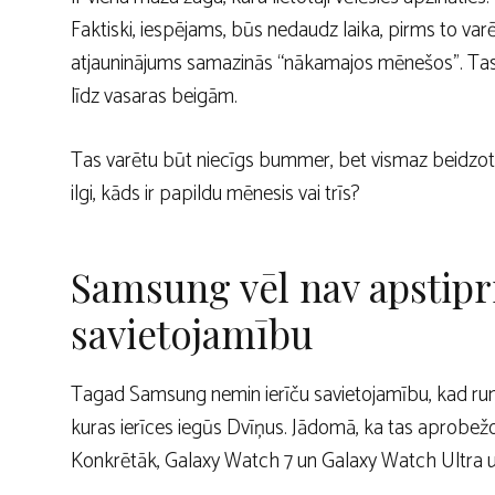
Faktiski, iespējams, būs nedaudz laika, pirms to va
atjauninājums samazinās “nākamajos mēnešos”. Tas,
līdz vasaras beigām.
Tas varētu būt niecīgs bummer, bet vismaz beidzot ir 
ilgi, kāds ir papildu mēnesis vai trīs?
Samsung vēl nav apstipri
savietojamību
Tagad Samsung nemin ierīču savietojamību, kad runa
kuras ierīces iegūs Dvīņus. Jādomā, ka tas aprobež
Konkrētāk, Galaxy Watch 7 un Galaxy Watch Ultra un