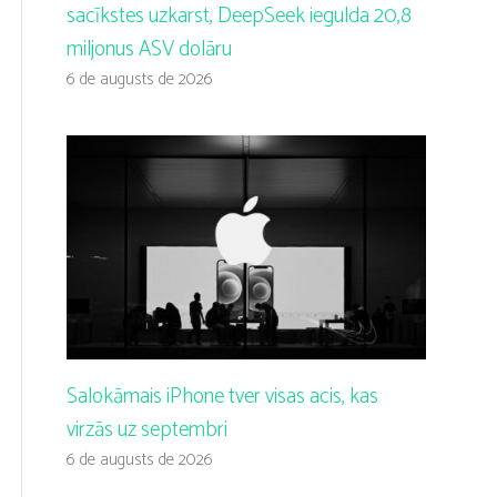
sacīkstes uzkarst, DeepSeek iegulda 20,8
miljonus ASV dolāru
6 de augusts de 2026
Salokāmais iPhone tver visas acis, kas
virzās uz septembri
6 de augusts de 2026