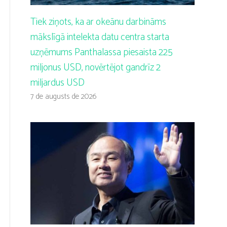
Tiek ziņots, ka ar okeānu darbināms
mākslīgā intelekta datu centra starta
uzņēmums Panthalassa piesaista 225
miljonus USD, novērtējot gandrīz 2
miljardus USD
7 de augusts de 2026