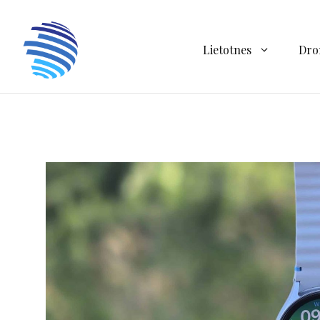
Doties
uz
saturu
Lietotnes
Dro