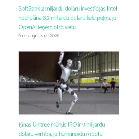
SoftBank 2 miljardu dolāru investīcijas Intel
nodrošina 8,2 miljardu dolāru lielu peļņu, jo
OpenAI ieņem otro vietu
6 de augusts de 2026
Ķīnas Unitree mērķis IPO ir 9 miljardu
dolāru vērtībā, jo humanoīdu robotu