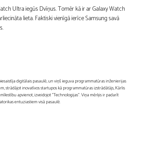
Watch Ultra iegūs Dvīņus. Tomēr kā ir ar Galaxy Watch
pārliecināta lieta. Faktiski vienīgā ierīce Samsung savā
s.
 piesaistīja digitālais pasaulē, un viņš ieguva programmatūras inženierijas
m, strādājot inovatīvos startupos kā programmatūras izstrādātājs, Kārlis
estību apvienot, izveidojot "Technologijas". Viņa mērķis ir padarīt
atorikas entuziastiem visā pasaulē.