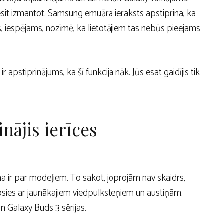
rēsit izmantot. Samsung emuāra ieraksts apstiprina, ka
 iespējams, nozīmē, ka lietotājiem tas nebūs pieejams
apstiprinājums, ka šī funkcija nāk. Jūs esat gaidījis tik
nājis ierīces
 ir par modeļiem. To sakot, joprojām nav skaidrs,
osies ar jaunākajiem viedpulksteņiem un austiņām.
 Galaxy Buds 3 sērijas.