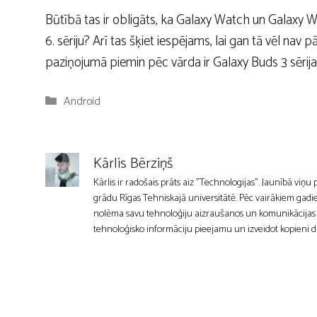
Būtībā tas ir obligāts, ka Galaxy Watch un Galaxy 
6. sēriju? Arī tas šķiet iespējams, lai gan tā vēl nav 
paziņojumā piemin pēc vārda ir Galaxy Buds 3 sērija
Kategorijas
Android
Kārlis Bērziņš
Kārlis ir radošais prāts aiz "Technologijas". Jaunībā viņu
grādu Rīgas Tehniskajā universitātē. Pēc vairākiem gadie
nolēma savu tehnoloģiju aizraušanos un komunikācijas mīl
tehnoloģisko informāciju pieejamu un izveidot kopieni d