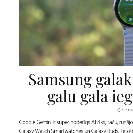
Samsung galakt
galu galā ieg
13 de ma
Google Gemini ir super noderīgs AI rīks, taču, run
Galaxy Watch Smartwatches un Galaxy Buds, lietotā