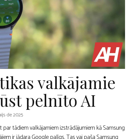
ikas valkājamie
ūst pelnīto AI
ijs de 2025
ājot par tādiem valkājamiem izstrādājumiem kā Samsung
jiem ir jādara Google palīgs. Tas vai paša Samsung