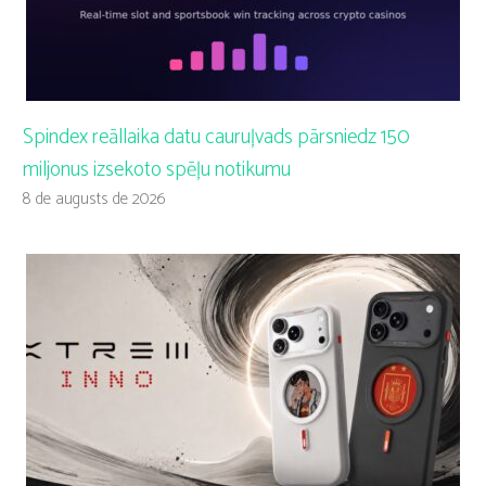
Spindex reāllaika datu cauruļvads pārsniedz 150
miljonus izsekoto spēļu notikumu
8 de augusts de 2026