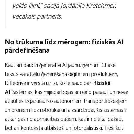
veido līkni,” sacīja Jordānija Kretchmer,
vecākais partneris.
No trūkuma līdz mērogam: fiziskās AI
pārdefinēšana
Kaut arī daudzi ģeneratīvi AI jaunuzņēmumi Chase
teksts vai attēlu ģenerēšana digitāliem produktiem,
Diffedrive ir vērsta uz to, ko tā sauc par ”
fiziskā
AI
”Sistēmas, kas mijiedarbojas ar reālo pasauli un nevar
atļauties izgāzties. No autonomiem transportlīdzekļiem
un droniem līdz robotikai un aizsardzībai, šīs sistēmas ir
atkarīgas no apmācības datiem, kas ir ne tikai dažādi,
bet arī kontekstā atbilstoši un fotoreālistiski. Tieši šeit