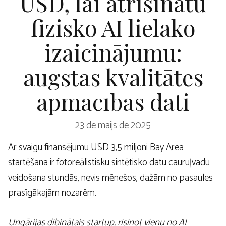
USD, lai atrisinātu
fizisko AI lielāko
izaicinājumu:
augstas kvalitātes
apmācības dati
23 de maijs de 2025
Ar svaigu finansējumu USD 3,5 miljoni Bay Area
startēšana ir fotoreālistisku sintētisko datu cauruļvadu
veidošana stundās, nevis mēnešos, dažām no pasaules
prasīgākajām nozarēm.
Ungārijas dibinātais startup, risinot vienu no AI