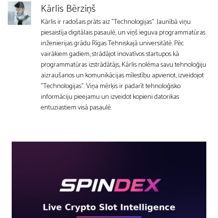
Kārlis Bērziņš
Kārlis ir radošais prāts aiz "Technologijas". Jaunībā viņu
piesaistīja digitālais pasaulē, un viņš ieguva programmatūras
inženierijas grādu Rīgas Tehniskajā universitātē. Pēc
vairākiem gadiem, strādājot inovatīvos startupos kā
programmatūras izstrādātājs, Kārlis nolēma savu tehnoloģiju
aizraušanos un komunikācijas mīlestību apvienot, izveidojot
"Technologijas". Viņa mērķis ir padarīt tehnoloģisko
informāciju pieejamu un izveidot kopieni datorikas
entuziastiem visā pasaulē.