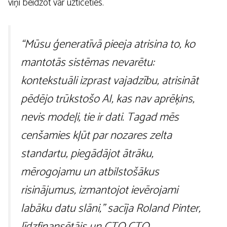
viņi beidzot var uzticēties.
“Mūsu ģeneratīvā pieeja atrisina to, ko
mantotās sistēmas nevarētu:
kontekstuāli izprast vajadzību, atrisināt
pēdējo trūkstošo AI, kas nav aprēķins,
nevis modeļi, tie ir dati. Tagad mēs
cenšamies kļūt par nozares zelta
standartu, piegādājot ātrāku,
mērogojamu un atbilstošākus
risinājumus, izmantojot ievērojami
labāku datu slāni,” sacīja Roland Pinter,
līdzfinansētājs un CTO CTO.