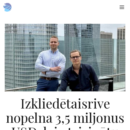
Doties
Me
uz
saturu
Izkliedētaisrive
nopelna 3,5 miljonus