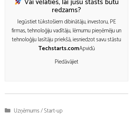
Vai vēlaties, lai jūsu stāsts būtu
redzams?
Iegūstiet tūkstošiem dibinātāju, investoru, PE
firmas, tehnoloģiju vadītāju, lēmumu pieņēmēju un
tehnoloģiju lasītāju priekšā, iesniedzot savu stāstu
Techstarts.com
Apvidū
Piedāvājiet
Kategorijas
Uzņēmums / Start-up