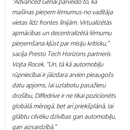
“Advanced Genai pārveido to, kā
mašīnas pieņem lēmumus-no vadītāja
vietas līdz frontes līnijām. Virtualizētās
apmācības un decentralizētā lēmumu
pieņemšana kļūst par misiju kritisku,”
sacīja Presto Tech Horizons partneris
Vojta Rocek. “Un, tā kā automobiļu
rūpniecībai ir jāizdara arvien pieaugošs
datu apjoms, lai uzlabotu pasažieru
drošību, Diffedrive ir ne tikai pozicionēts
globālā mērogā, bet arī priekšplānā, lai
glābtu cilvēku dzīvības gan automobiļu,
gan aizsardzībā.”