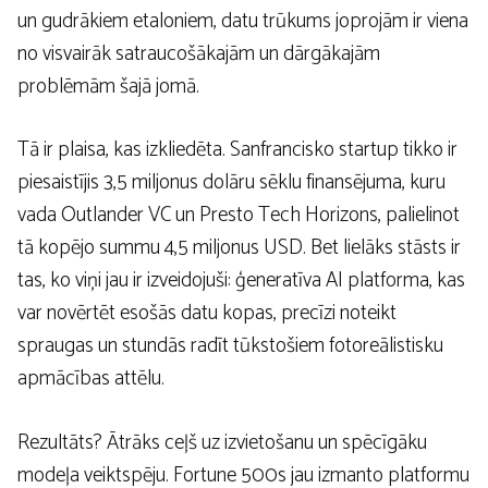
un gudrākiem etaloniem, datu trūkums joprojām ir viena
no visvairāk satraucošākajām un dārgākajām
problēmām šajā jomā.
Tā ir plaisa, kas izkliedēta. Sanfrancisko startup tikko ir
piesaistījis 3,5 miljonus dolāru sēklu finansējuma, kuru
vada Outlander VC un Presto Tech Horizons, palielinot
tā kopējo summu 4,5 miljonus USD. Bet lielāks stāsts ir
tas, ko viņi jau ir izveidojuši: ģeneratīva AI platforma, kas
var novērtēt esošās datu kopas, precīzi noteikt
spraugas un stundās radīt tūkstošiem fotoreālistisku
apmācības attēlu.
Rezultāts? Ātrāks ceļš uz izvietošanu un spēcīgāku
modeļa veiktspēju. Fortune 500s jau izmanto platformu