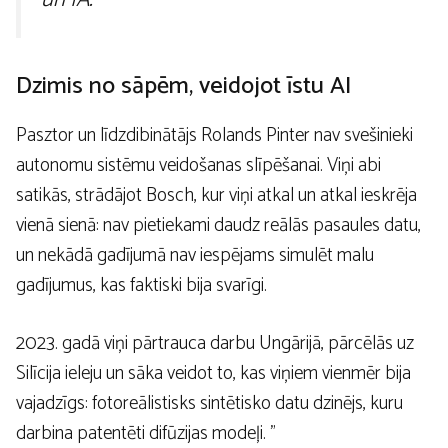
Dzimis no sāpēm, veidojot īstu AI
Pasztor un līdzdibinātājs Rolands Pinter nav svešinieki
autonomu sistēmu veidošanas slīpēšanai. Viņi abi
satikās, strādājot Bosch, kur viņi atkal un atkal ieskrēja
vienā sienā: nav pietiekami daudz reālās pasaules datu,
un nekādā gadījumā nav iespējams simulēt malu
gadījumus, kas faktiski bija svarīgi.
2023. gadā viņi pārtrauca darbu Ungārijā, pārcēlās uz
Silīcija ieleju un sāka veidot to, kas viņiem vienmēr bija
vajadzīgs: fotoreālistisks sintētisko datu dzinējs, kuru
darbina patentēti difūzijas modeļi. ”