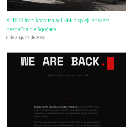
XTREM Inno korpusa ar E-Ink displeju apskats:
bezgalīga pielāgošana
8 de augusts de 2026