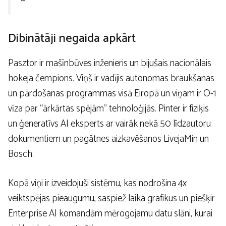
Dibinātāji negaida apkārt
Pasztor ir mašīnbūves inženieris un bijušais nacionālais
hokeja čempions. Viņš ir vadījis autonomas braukšanas
un pārdošanas programmas visā Eiropā un viņam ir O-1
vīza par “ārkārtas spējām” tehnoloģijās. Pinter ir fiziķis
un ģeneratīvs AI eksperts ar vairāk nekā 50 līdzautoru
dokumentiem un pagātnes aizkavēšanos LivejaMin un
Bosch.
Kopā viņi ir izveidojuši sistēmu, kas nodrošina 4x
veiktspējas pieaugumu, saspiež laika grafikus un piešķir
Enterprise AI komandām mērogojamu datu slāni, kurai