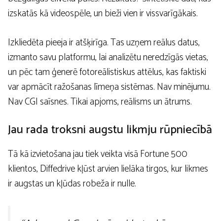
izskatās kā videospēle, un bieži vien ir vissvarīgākais.
Izkliedēta pieeja ir atšķirīga. Tas uzņem reālus datus,
izmanto savu platformu, lai analizētu neredzīgās vietas,
un pēc tam ģenerē fotoreālistiskus attēlus, kas faktiski
var apmācīt ražošanas līmeņa sistēmas. Nav minējumu.
Nav CGI saīsnes. Tikai apjoms, reālisms un ātrums.
Jau rada troksni augstu likmju rūpniecībā
Tā kā izvietošana jau tiek veikta visā Fortune 500
klientos, Diffedrive kļūst arvien lielāka tirgos, kur likmes
ir augstas un kļūdas robeža ir nulle.