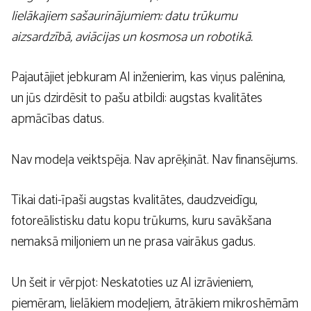
lielākajiem sašaurinājumiem: datu trūkumu
aizsardzībā, aviācijas un kosmosa un robotikā.
Pajautājiet jebkuram AI inženierim, kas viņus palēnina,
un jūs dzirdēsit to pašu atbildi: augstas kvalitātes
apmācības datus.
Nav modeļa veiktspēja. Nav aprēķināt. Nav finansējums.
Tikai dati-īpaši augstas kvalitātes, daudzveidīgu,
fotoreālistisku datu kopu trūkums, kuru savākšana
nemaksā miljoniem un ne prasa vairākus gadus.
Un šeit ir vērpjot: Neskatoties uz AI izrāvieniem,
piemēram, lielākiem modeļiem, ātrākiem mikroshēmām