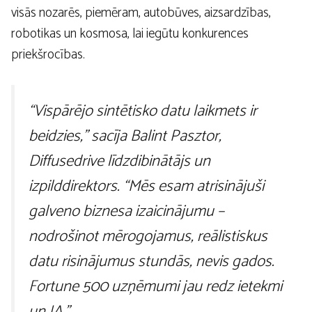
visās nozarēs, piemēram, autobūves, aizsardzības,
robotikas un kosmosa, lai iegūtu konkurences
priekšrocības.
“Vispārējo sintētisko datu laikmets ir
beidzies,” sacīja Balint Pasztor,
Diffusedrive līdzdibinātājs un
izpilddirektors. “Mēs esam atrisinājuši
galveno biznesa izaicinājumu –
nodrošinot mērogojamus, reālistiskus
datu risinājumus stundās, nevis gados.
Fortune 500 uzņēmumi jau redz ietekmi
un IA.”