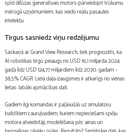
spīd difūzas ģeneratīvais motors-pārveidojot trūkumu
mērogā uzņēmumiem, kas veido reālu pasaules
intelektu.
Tirgus sasniedz viņu redzējumu
Saskaņā ar Grand View Research, tiek prognozēts, ka
AI robotikas tirgū pieaugs no USD 16,1 miljarda 2024.
gadā līdz USD 124,77 miljardiem līdz 2030. gadam –
38,5% CAGR. Liela daļa izaugsmes ir atkarīgs no vienas
lietas: labāki apmācības dati.
Gadiem ilgi komandas ir paļāvušās uz simulatoru
balstītiem cauruļvadiem, kuriem nepieciešami spēļu
motora atveidotāji, modelēšana pēc ainas un
bezgalīgas cilvēku pūles. Rezultāts? Sintētiskie dati, kas