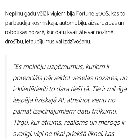
Nepilnu gadu vēlāk viņiem bija Fortune 500S, kas to
pārbaudīja kosmiskajā, automobiļu, aizsardzības un
robotikas nozarē, kur datu kvalitāte var nozīmēt
drošību, ietaupījumus vai izdzīvošanu.
“Es meklēju uzņēmumus, kuriem ir
potenciāls pārveidot veselas nozares, un
izkliedētieriti to dara tieši tā. Tie ir milzīga
iespēja fiziskajā AI, atrisinot vienu no
pamat izaicinājumiem: datu trūkumu.
Tirgū, kur ātrums, reālisms un mērogs ir
svarīgi, viņi ne tikai priekšā līknei, kas