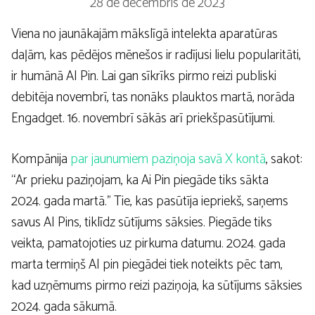
28 de decembris de 2023
Viena no jaunākajām mākslīgā intelekta aparatūras
daļām, kas pēdējos mēnešos ir radījusi lielu popularitāti,
ir humānā AI Pin. Lai gan sīkrīks pirmo reizi publiski
debitēja novembrī, tas nonāks plauktos martā, norāda
Engadget. 16. novembrī sākās arī priekšpasūtījumi.
Kompānija
par jaunumiem paziņoja savā X kontā
, sakot:
“Ar prieku paziņojam, ka Ai Pin piegāde tiks sākta
2024. gada martā.” Tie, kas pasūtīja iepriekš, saņems
savus AI Pins, tiklīdz sūtījums sāksies. Piegāde tiks
veikta, pamatojoties uz pirkuma datumu. 2024. gada
marta termiņš AI pin piegādei tiek noteikts pēc tam,
kad uzņēmums pirmo reizi paziņoja, ka sūtījums sāksies
2024. gada sākumā.