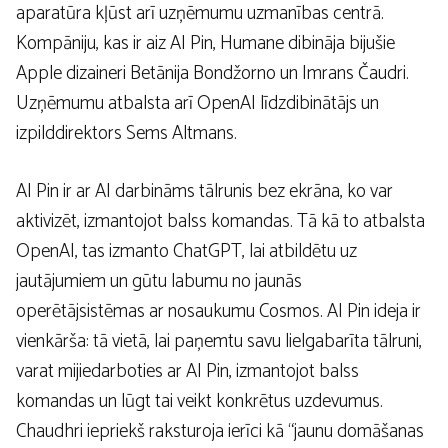
aparatūra kļūst arī uzņēmumu uzmanības centrā.
Kompāniju, kas ir aiz AI Pin, Humane dibināja bijušie
Apple dizaineri Betānija Bondžorno un Imrans Čaudri.
Uzņēmumu atbalsta arī OpenAI līdzdibinātājs un
izpilddirektors Sems Altmans.
AI Pin ir ar AI darbināms tālrunis bez ekrāna, ko var
aktivizēt, izmantojot balss komandas. Tā kā to atbalsta
OpenAI, tas izmanto ChatGPT, lai atbildētu uz
jautājumiem un gūtu labumu no jaunās
operētājsistēmas ar nosaukumu Cosmos. AI Pin ideja ir
vienkārša: tā vietā, lai paņemtu savu lielgabarīta tālruni,
varat mijiedarboties ar AI Pin, izmantojot balss
komandas un lūgt tai veikt konkrētus uzdevumus.
Chaudhri iepriekš raksturoja ierīci kā “jaunu domāšanas