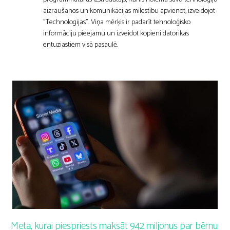
aizraušanos un komunikācijas mīlestību apvienot, izveidojot
"Technologijas". Viņa mērķis ir padarīt tehnoloģisko
informāciju pieejamu un izveidot kopieni datorikas
entuziastiem visā pasaulē.
Meta, kurai piespriests maksāt 942 miljonus par bērnu