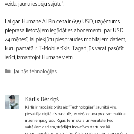
veidu, jaunu iespēju sajūtu”.
Lai gan Humane AI Pin cena ir 699 USD, uzņēmums
pieprasa lietotājiem iegādāties abonementu par USD
24 mēnesī, lai piekļūtu piespraudes mobilajiem datiem,
kuru pamatā ir T-Mobile tīkls. Tagad jūs varat pasūtīt
ierīci, izmantojot Humane vietni.
Kategorijas
Jaunās tehnoloģijas
Kārlis Bērziņš
Kārlis ir radošais prāts aiz "Technologijas". Jaunībā viņu
piesaistīja digitālais pasaulē, un viņš ieguva programmatūras
inženierijas grādu Rīgas Tehniskajā universitātē. Pēc
vairākiem gadiem, strādājot inovatīvos startupos kā
programmatūras izstrādātājs, Kārlis nolēma savu tehnoloģiju