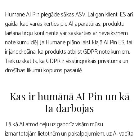
Humane AI Pin piegāde sākas ASV. Lai gan klienti ES arī
gaida, kad varēs ķerties pie AI aparatūras, produktu
laišana tirgū kontinentā var saskarties ar neveiksmēm
noteikumu dēļ. Ja Humane plāno laist klajā AI Pin ES, tai
ir jānodrošina, ka produkts atbilst GDPR noteikumiem.
Tiek uzskatīts, ka GDPR ir visstingrākais privātuma un
drošības likumu kopums pasaulē.
Kas ir humānā AI Pin un kā
tā darbojas
Tā kā AI atrod ceļu uz gandrīz visām mūsu
izmantotajām lietotnēm un pakalpojumiem, uz AI vadīta