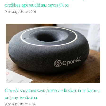
drošības apdraudēšanu savos tīklos
9 de augusts de 2026
OpenAI sagatavo savu pirmo viedo skaļruni ar kameru
un Jony Ive dizainu
9 de augusts de 2026