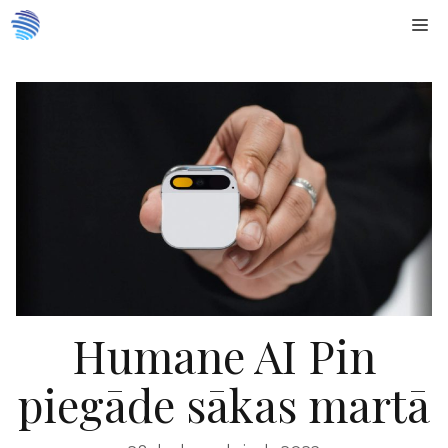
Doties
Me
uz
saturu
Humane AI Pin
piegāde sākas martā