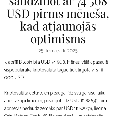
salīdzinot ar 74 508
USD pirms mēneša,
kad atjaunojās
optimisms
25 de maijs de 2025
7. aprīlī Bitcoin bija USD 74 508. Mēnesi vēlāk pasaulē
vispopulārākā kriptovalūta tagad tiek tirgota virs 111
000 USD.
Kriptovalūta ceturtdien pieauga līdz svaigai visu laiku
augstākajai līmenim, pieaugot līdz USD 111 886,41, pirms
apmetās nedaudz zemāks par USD 111 529,78, liecina