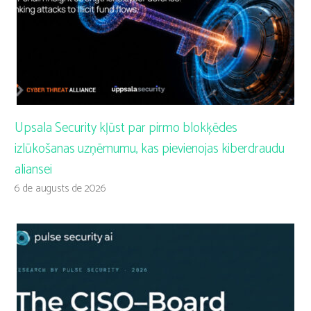
Upsala Security kļūst par pirmo blokķēdes
izlūkošanas uzņēmumu, kas pievienojas kiberdraudu
aliansei
6 de augusts de 2026