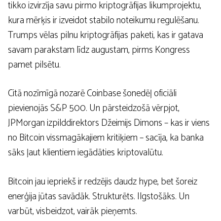
tikko izvirzīja savu pirmo kriptogrāfijas likumprojektu,
kura mērķis ir izveidot stabilo noteikumu regulēšanu.
Trumps vēlas pilnu kriptogrāfijas paketi, kas ir gatava
savam parakstam līdz augustam, pirms Kongress
pamet pilsētu.
Citā nozīmīgā nozarē Coinbase šonedēļ oficiāli
pievienojās S&P 500. Un pārsteidzošā vērpjot,
JPMorgan izpilddirektors Džeimijs Dimons – kas ir viens
no Bitcoin vissmagākajiem kritiķiem – sacīja, ka banka
sāks ļaut klientiem iegādāties kriptovalūtu.
Bitcoin jau iepriekš ir redzējis daudz hype, bet šoreiz
enerģija jūtas savādāk. Strukturēts. Ilgstošāks. Un
varbūt, visbeidzot, vairāk pieņemts.