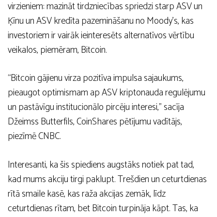
virzieniem: mazināt tirdzniecības spriedzi starp ASV un
Ķīnu un ASV kredīta pazemināšanu no Moody’s, kas
investoriem ir vairāk ieinteresēts alternatīvos vērtību
veikalos, piemēram, Bitcoin.
“Bitcoin gājienu virza pozitīva impulsa sajaukums,
pieaugot optimismam ap ASV kriptonauda regulējumu
un pastāvīgu institucionālo pircēju interesi,” sacīja
Džeimss Butterfils, CoinShares pētījumu vadītājs,
piezīmē CNBC.
Interesanti, ka šis spiediens augstāks notiek pat tad,
kad mums akciju tirgi paklupt. Trešdien un ceturtdienas
rītā smaile kasē, kas raža akcijas zemāk, līdz
ceturtdienas rītam, bet Bitcoin turpināja kāpt. Tas, ka