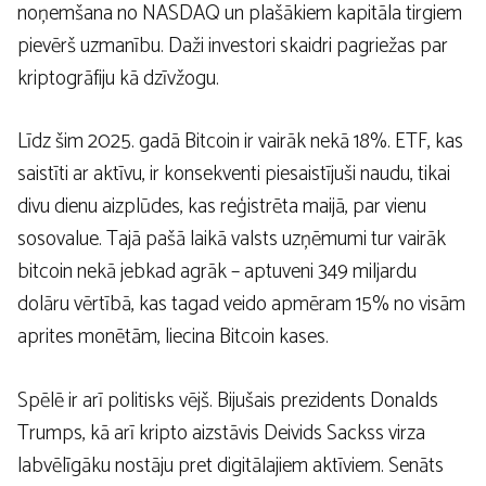
noņemšana no NASDAQ un plašākiem kapitāla tirgiem
pievērš uzmanību. Daži investori skaidri pagriežas par
kriptogrāfiju kā dzīvžogu.
Līdz šim 2025. gadā Bitcoin ir vairāk nekā 18%. ETF, kas
saistīti ar aktīvu, ir konsekventi piesaistījuši naudu, tikai
divu dienu aizplūdes, kas reģistrēta maijā, par vienu
sosovalue. Tajā pašā laikā valsts uzņēmumi tur vairāk
bitcoin nekā jebkad agrāk – aptuveni 349 miljardu
dolāru vērtībā, kas tagad veido apmēram 15% no visām
aprites monētām, liecina Bitcoin kases.
Spēlē ir arī politisks vējš. Bijušais prezidents Donalds
Trumps, kā arī kripto aizstāvis Deivids Sackss virza
labvēlīgāku nostāju pret digitālajiem aktīviem. Senāts