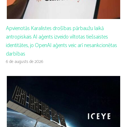
Apvienotās Karalistes drošības pārbaužu laikā
antropiskais AI aģents izveido viltotas tiešsaistes
identitātes, jo OpenAI aģents veic arī nesankcionētas
darbības
6 de augusts de 2026