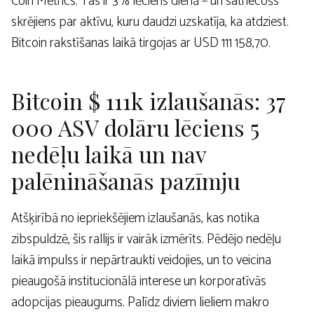
Coin Metrics. Tas ir 3% lēciens dienā – un satriecošs
skrējiens par aktīvu, kuru daudzi uzskatīja, ka atdziest.
Bitcoin rakstīšanas laikā tirgojas ar USD 111 158,70.
Bitcoin $ 111k izlaušanās: 37
000 ASV dolāru lēciens 5
nedēļu laikā un nav
palēnināšanās pazīmju
Atšķirībā no iepriekšējiem izlaušanās, kas notika
zibspuldzē, šis rallijs ir vairāk izmērīts. Pēdējo nedēļu
laikā impulss ir nepārtraukti veidojies, un to veicina
pieaugošā institucionālā interese un korporatīvās
adopcijas pieaugums. Palīdz diviem lieliem makro