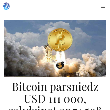
Doties
Me
uz
saturu
Bitcoin pārsniedz
USD 111 000,