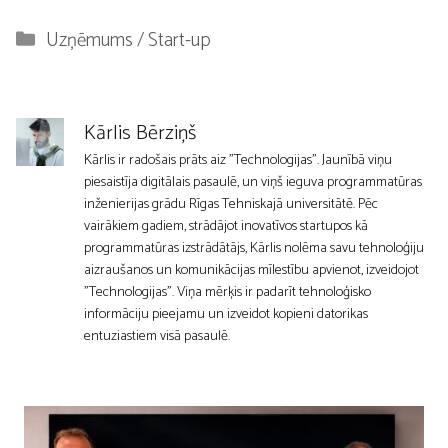
Kategorijas
Uzņēmums / Start-up
Kārlis Bērziņš
Kārlis ir radošais prāts aiz "Technologijas". Jaunībā viņu
piesaistīja digitālais pasaulē, un viņš ieguva programmatūras
inženierijas grādu Rīgas Tehniskajā universitātē. Pēc
vairākiem gadiem, strādājot inovatīvos startupos kā
programmatūras izstrādātājs, Kārlis nolēma savu tehnoloģiju
aizraušanos un komunikācijas mīlestību apvienot, izveidojot
"Technologijas". Viņa mērķis ir padarīt tehnoloģisko
informāciju pieejamu un izveidot kopieni datorikas
entuziastiem visā pasaulē.