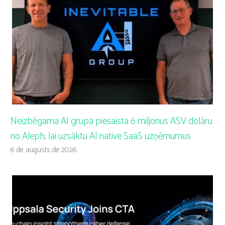
Neizbēgama AI grupa piesaista 6 miljonus ASV dolāru
no Aleph, lai uzsāktu AI native SaaS uzņēmumus
6 de augusts de 2026