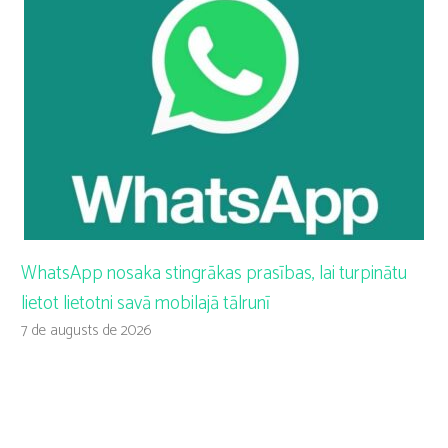
WhatsApp nosaka stingrākas prasības, lai turpinātu
lietot lietotni savā mobilajā tālrunī
7 de augusts de 2026