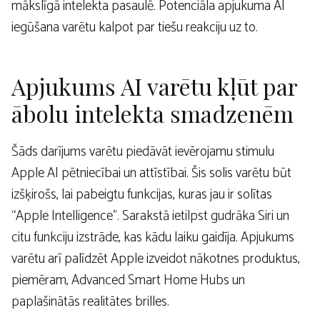
mākslīgā intelekta pasaulē. Potenciāla apjukuma AI
iegūšana varētu kalpot par tiešu reakciju uz to.
Apjukums AI varētu kļūt par
ābolu intelekta smadzenēm
Šāds darījums varētu piedāvāt ievērojamu stimulu
Apple AI pētniecībai un attīstībai. Šis solis varētu būt
izšķirošs, lai pabeigtu funkcijas, kuras jau ir solītas
“Apple Intelligence”. Sarakstā ietilpst gudrāka Siri un
citu funkciju izstrāde, kas kādu laiku gaidīja. Apjukums
varētu arī palīdzēt Apple izveidot nākotnes produktus,
piemēram, Advanced Smart Home Hubs un
paplašinātās realitātes brilles.