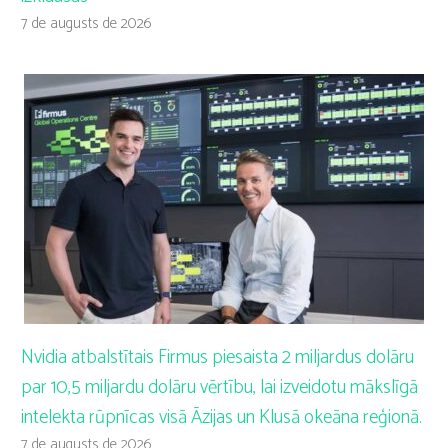
7 de augusts de 2026
Nvidia atbalstītais Firmus piesaista 2 miljardus dolāru
par 10,5 miljardu dolāru vērtību, lai izveidotu mākslīgā
intelekta rūpnīcas visā Āzijas un Klusā okeāna reģionā.
7 de augusts de 2026