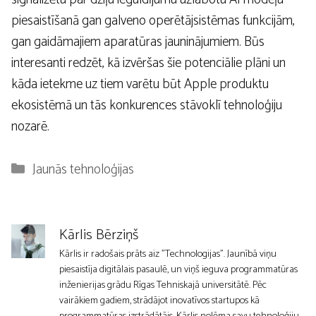
piesaistīšanā gan galveno operētājsistēmas funkcijām,
gan gaidāmajiem aparatūras jauninājumiem. Būs
interesanti redzēt, kā izvēršas šie potenciālie plāni un
kāda ietekme uz tiem varētu būt Apple produktu
ekosistēmā un tās konkurences stāvoklī tehnoloģiju
nozarē.
Kategorijas
Jaunās tehnoloģijas
Kārlis Bērziņš
Kārlis ir radošais prāts aiz "Technologijas". Jaunībā viņu
piesaistīja digitālais pasaulē, un viņš ieguva programmatūras
inženierijas grādu Rīgas Tehniskajā universitātē. Pēc
vairākiem gadiem, strādājot inovatīvos startupos kā