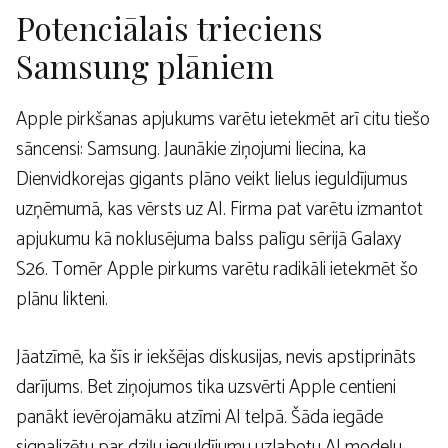
Potenciālais trieciens
Samsung plāniem
Apple pirkšanas apjukums varētu ietekmēt arī citu tiešo
sāncensi: Samsung. Jaunākie ziņojumi liecina, ka
Dienvidkorejas gigants plāno veikt lielus ieguldījumus
uzņēmumā, kas vērsts uz AI. Firma pat varētu izmantot
apjukumu kā noklusējuma balss palīgu sērijā Galaxy
S26. Tomēr Apple pirkums varētu radikāli ietekmēt šo
plānu likteni.
Jāatzīmē, ka šīs ir iekšējas diskusijas, nevis apstiprināts
darījums. Bet ziņojumos tika uzsvērti Apple centieni
panākt ievērojamāku atzīmi AI telpā. Šāda iegāde
signalizētu par dziļu ieguldījumu uzlabotu AI modeļu