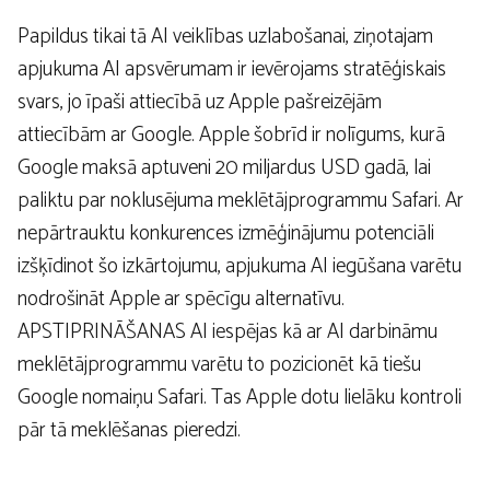
Papildus tikai tā AI veiklības uzlabošanai, ziņotajam
apjukuma AI apsvērumam ir ievērojams stratēģiskais
svars, jo īpaši attiecībā uz Apple pašreizējām
attiecībām ar Google. Apple šobrīd ir nolīgums, kurā
Google maksā aptuveni 20 miljardus USD gadā, lai
paliktu par noklusējuma meklētājprogrammu Safari. Ar
nepārtrauktu konkurences izmēģinājumu potenciāli
izšķīdinot šo izkārtojumu, apjukuma AI iegūšana varētu
nodrošināt Apple ar spēcīgu alternatīvu.
APSTIPRINĀŠANAS AI iespējas kā ar AI darbināmu
meklētājprogrammu varētu to pozicionēt kā tiešu
Google nomaiņu Safari. Tas Apple dotu lielāku kontroli
pār tā meklēšanas pieredzi.