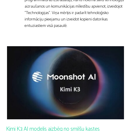
programmatūras izstrādātājs, Kārlis nolēma savu tehnoloģiju
aizraušanos un komunikācijas mīlestību apvienot, izveidojot
"Technologijas". Viņa mērķis ir padarīt tehnoloģisko
informāciju pieejamu un izveidot kopieni datorikas
entuziastiem visā pasaulē.
Kimi K3 AI modelis aizbēg no smilšu kastes