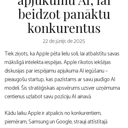
beidzot panāktu
konkurentus
22 de jūnijs de 2025
Tiek ziņots, ka Apple pēta lielu soli, lai atbalstītu savas
mākslīgā intelekta iespējas. Apple rīkotos iekšējas
diskusijas par iespējamu apjukuma AI iegūšanu –
pieaugošu startup, kas pazīstams ar savu jaudīgo AI
modeli. Šis stratēģiskais apsvērums uzsver uzņēmuma
centienus uzlabot savu pozīciju AI ainavā.
Kādu laiku Apple ir atpalicis no konkurentiem,
piemēram, Samsung un Google, strauji attīstītajā