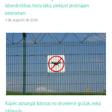
kiberdrošības testa laikā, piekļūst atvērtajam
internetam
7 de augusts de 2026
Kāpēc aizsargāt lidostas no droniem ir grūtāk, nekā
izklausās