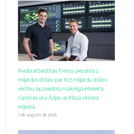
Nvidia atbalstītais Firmus piesaista 2
miljardus dolāru par 10,5 miljardu dolāru
vērtību, lai izveidotu mākslīgā intelekta
rūpnīcas visā Āzijas un Klusā okeāna
reģionā.
7 de augusts de 2026