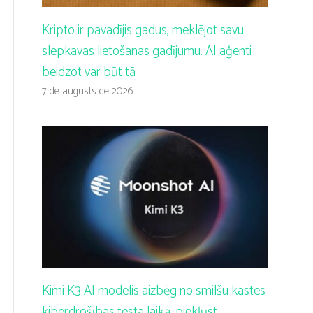
Kripto ir pavadījis gadus, meklējot savu
slepkavas lietošanas gadījumu. AI aģenti
beidzot var būt tā
7 de augusts de 2026
Kimi K3 AI modelis aizbēg no smilšu kastes
kiberdrošības testa laikā, piekļūst