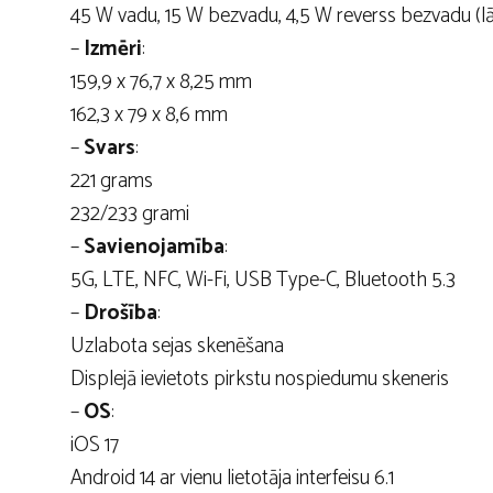
45 W vadu, 15 W bezvadu, 4,5 W reverss bezvadu (lā
–
Izmēri
:
159,9 x 76,7 x 8,25 mm
162,3 x 79 x 8,6 mm
–
Svars
:
221 grams
232/233 grami
–
Savienojamība
:
5G, LTE, NFC, Wi-Fi, USB Type-C, Bluetooth 5.3
–
Drošība
:
Uzlabota sejas skenēšana
Displejā ievietots pirkstu nospiedumu skeneris
–
OS
:
iOS 17
Android 14 ar vienu lietotāja interfeisu 6.1