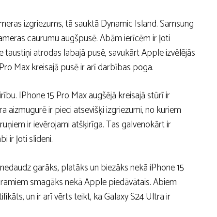
kameras izgriezums, tā sauktā Dynamic Island. Samsung
 kameras caurumu augšpusē. Abām ierīcēm ir ļoti
ie taustiņi atrodas labajā pusē, savukārt Apple izvēlējās
 Pro Max kreisajā pusē ir arī darbības poga.
irību. IPhone 15 Pro Max augšējā kreisajā stūrī ir
 aizmugurē ir pieci atsevišķi izgriezumi, no kuriem
ruņiem ir ievērojami atšķirīga. Tas galvenokārt ir
ir ļoti slideni.
 ir nedaudz garāks, platāks un biezāks nekā iPhone 15
0 gramiem smagāks nekā Apple piedāvātais. Abiem
ikāts, un ir arī vērts teikt, ka Galaxy S24 Ultra ir