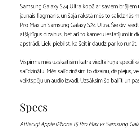
Samsung Galaxy S24 Ultra kopā ar saviem brāļiem 
jaunais flagmanis, un šajā rakstā mēs to salīdzinās
Pro Max un Samsung Galaxy S24 Ultra. Šie divi viedtālru
atšķirīgus dizainus, bet arī to kameru iestatījumi ir 
apstrādi. Lieki piebilst, ka šeit ir daudz par ko runāt.
Vispirms mēs uzskaitīsim katra viedtālruņa specifikā
salīdzinātu. Mēs salīdzināsim to dizainu, displejus,
veiktspēju un audio izvadi. Uzsāksim šo ballīti un pask
Specs
Attiecīgi Apple iPhone 15 Pro Max vs Samsung Gala