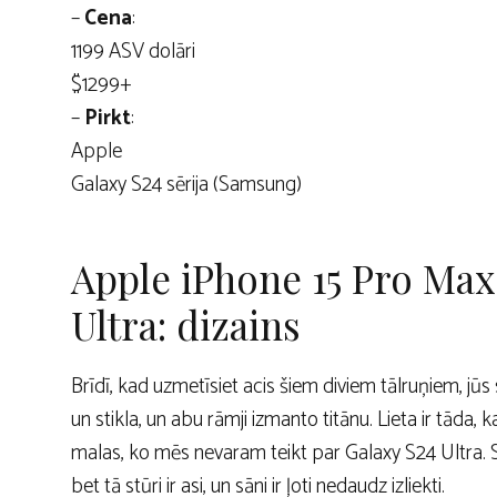
–
Cena
:
1199 ASV dolāri
$1299+
–
Pirkt
:
Apple
Galaxy S24 sērija (Samsung)
Apple iPhone 15 Pro Max
Ultra: dizains
Brīdī, kad uzmetīsiet acis šiem diviem tālruņiem, jūs sa
un stikla, un abu rāmji izmanto titānu. Lieta ir tāda,
malas, ko mēs nevaram teikt par Galaxy S24 Ultra.
bet tā stūri ir asi, un sāni ir ļoti nedaudz izliekti.