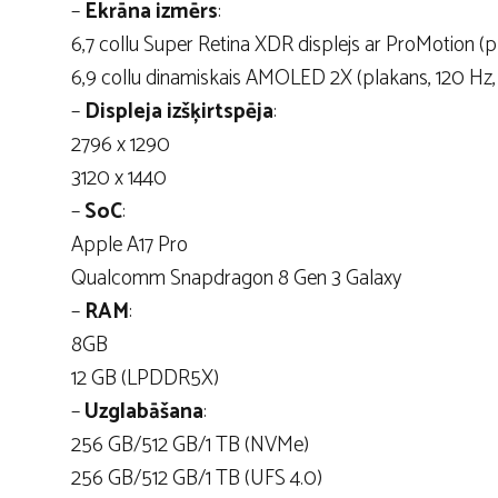
–
Ekrāna izmērs
:
6,7 collu Super Retina XDR displejs ar ProMotion (p
6,9 collu dinamiskais AMOLED 2X (plakans, 120 Hz
–
Displeja izšķirtspēja
:
2796 x 1290
3120 x 1440
–
SoC
:
Apple A17 Pro
Qualcomm Snapdragon 8 Gen 3 Galaxy
–
RAM
:
8GB
12 GB (LPDDR5X)
–
Uzglabāšana
:
256 GB/512 GB/1 TB (NVMe)
256 GB/512 GB/1 TB (UFS 4.0)