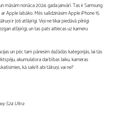
un māsām nonāca 2024. gada janvārī. Tas ir Samsung
im ar Apple labāko. Mēs salīdzināsim Apple iPhone 15
ņi ir ļoti atšķirīgi. Viņi ne tikai piedāvā pilnīgi
diezgan atšķirīgi, un tas pats attiecas uz kameru
cijas un pēc tam pāriesim dažādās kategorijās, lai tās
 veiktspēju, akumulatora darbības laiku, kameras
atīsimies, kā sakrīt abi tālruņi, vai ne?
xy S24 Ultra