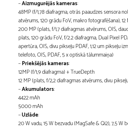
–
Aizmugurējās kameras
:
48MP (f/1,78 diafragma, otrās paaudzes sensora nobī
atvērums, 120 grādu FoV, makro fotografēšana), 12 M
200 MP (plats, f/1,7 diafragmas atvērums, OIS, daud
plats, 120 grādu FoV, f/2.2 diafragma, Dual Pixel PDA
apertūra, OIS, divu pikseļu PDAF, 1,12 um pikseļu 
telefoto, OIS, PDAF, 5 x optiskā tālummaiņa)
–
Priekšējās kameras
:
12MP (f/1,9 diafragma) + TrueDepth
12 MP (plats, f/2,2 diafragmas atvērums, divu pikse
–
Akumulators
:
4422 mAh
5000 mAh
–
Uzlāde
:
20 W vadu, 15 W bezvadu (MagSafe & Qi2), 7,5 W bez