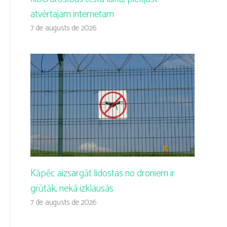
atvērtajam internetam
7 de augusts de 2026
Kāpēc aizsargāt lidostas no droniem ir
grūtāk, nekā izklausās
7 de augusts de 2026