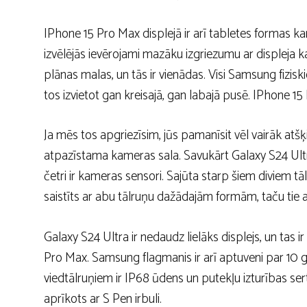
IPhone 15 Pro Max displejā ir arī tabletes formas 
izvēlējās ievērojami mazāku izgriezumu ar displeja
plānas malas, un tās ir vienādas. Visi Samsung fizisk
tos izvietot gan kreisajā, gan labajā pusē. IPhone 15
Ja mēs tos apgriezīsim, jūs pamanīsit vēl vairāk atšķ
atpazīstama kameras sala. Savukārt Galaxy S24 Ultra
četri ir kameras sensori. Sajūta starp šiem diviem tāl
saistīts ar abu tālruņu dažādajām formām, taču tie abi 
Galaxy S24 Ultra ir nedaudz lielāks displejs, un tas
Pro Max. Samsung flagmanis ir arī aptuveni par 1
viedtālruņiem ir IP68 ūdens un putekļu izturības sertif
aprīkots ar S Pen irbuli.