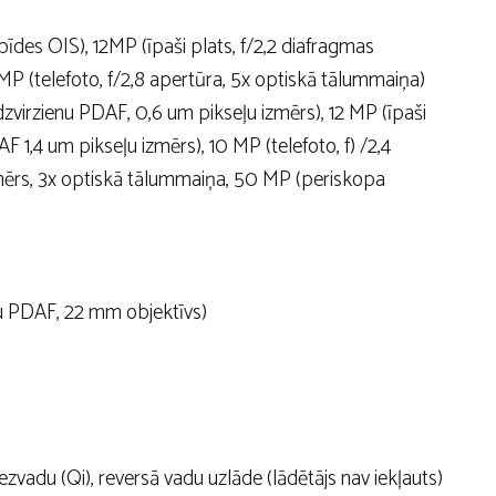
des OIS), 12MP (īpaši plats, f/2,2 diafragmas
P (telefoto, f/2,8 apertūra, 5x optiskā tālummaiņa)
zvirzienu PDAF, 0,6 um pikseļu izmērs), 12 MP (īpaši
F 1,4 um pikseļu izmērs), 10 MP (telefoto, f) /2,4
izmērs, 3x optiskā tālummaiņa, 50 MP (periskopa
ļu PDAF, 22 mm objektīvs)
vadu (Qi), reversā vadu uzlāde (lādētājs nav iekļauts)