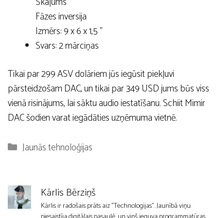
Skaļums
Fāzes inversija
Izmērs: 9 x 6 x 1,5 ”
Svars: 2 mārciņas
Tikai par 299 ASV dolāriem jūs iegūsit piekļuvi
pārsteidzošam DAC, un tikai par 349 USD jums būs viss
vienā risinājums, lai sāktu audio iestatīšanu. Schiit Mimir
DAC šodien varat iegādāties uzņēmuma vietnē.
Kategorijas
Jaunās tehnoloģijas
Kārlis Bērziņš
Kārlis ir radošais prāts aiz "Technologijas". Jaunībā viņu
piesaistīja digitālais pasaulē, un viņš ieguva programmatūras