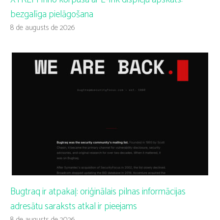
bezgalīga pielāgošana
8 de augusts de 2026
Bugtraq ir atpakaļ: oriģinālais pilnas informācijas
adresātu saraksts atkal ir pieejams
8 de augusts de 2026