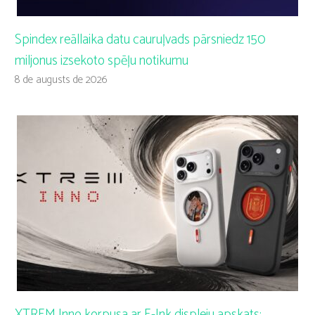
Spindex reāllaika datu cauruļvads pārsniedz 150
miljonus izsekoto spēļu notikumu
8 de augusts de 2026
XTREM Inno korpusa ar E-Ink displeju apskats: