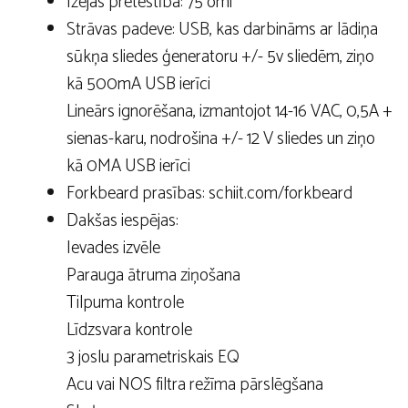
Izejas pretestība: 75 omi
Strāvas padeve: USB, kas darbināms ar lādiņa
sūkņa sliedes ģeneratoru +/- 5v sliedēm, ziņo
kā 500mA USB ierīci
Lineārs ignorēšana, izmantojot 14-16 VAC, 0,5A +
sienas-karu, nodrošina +/- 12 V sliedes un ziņo
kā 0MA USB ierīci
Forkbeard prasības: schiit.com/forkbeard
Dakšas iespējas:
Ievades izvēle
Parauga ātruma ziņošana
Tilpuma kontrole
Līdzsvara kontrole
3 joslu parametriskais EQ
Acu vai NOS filtra režīma pārslēgšana