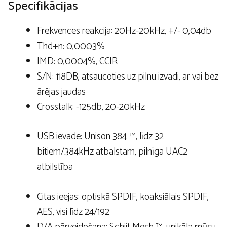
Specifikācijas
Frekvences reakcija: 20Hz-20kHz, +/- 0,04db
Thd+n: 0,0003%
IMD: 0,0004%, CCIR
S/N: 118DB, atsaucoties uz pilnu izvadi, ar vai bez
ārējas jaudas
Crosstalk: -125db, 20-20kHz
USB ievade: Unison 384 ™, līdz 32
bitiem/384kHz atbalstam, pilnīga UAC2
atbilstība
Citas ieejas: optiskā SPDIF, koaksiālais SPDIF,
AES, visi līdz 24/192