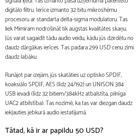
signāla ķēdi. Tas izmanto paša uzņēmuma patentēto
digitālo filtru. Ierīce izmanto 32 bitu mikroshēmu
procesoru ar standarta delta-sigma modulatoru. Tas
liek Mimiram nodrošināt tik augstas kvalitātes skaņu.
Jūs varat sagaidīt tādu audio veidu, kādu jūs dzirdētu no
daudz dārgākas ierīces. Tas padara 299 USD cenu zīmi
daudz labāku.
Runājot par izejām, jūs skatāties uz optisko SPDIF,
koaksiālo SPDIF, AES (līdz 24/192) un UNISON 384
USB ievadi (līdz 32 bitiem/384kHz atbalstīta, pilnīga
UAC2 atbilstība). Tas nozīmē, ka tas var diezgan daudz
iekļauties jebkurā audio iestatījumā.
Tātad, kā ir ar papildu 50 USD?