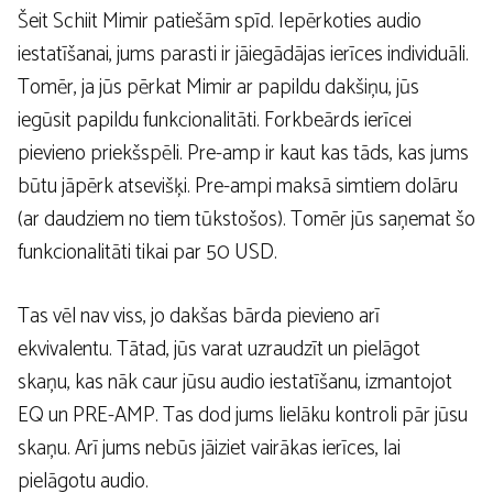
Šeit Schiit Mimir patiešām spīd. Iepērkoties audio
iestatīšanai, jums parasti ir jāiegādājas ierīces individuāli.
Tomēr, ja jūs pērkat Mimir ar papildu dakšiņu, jūs
iegūsit papildu funkcionalitāti. Forkbeārds ierīcei
pievieno priekšspēli. Pre-amp ir kaut kas tāds, kas jums
būtu jāpērk atsevišķi. Pre-ampi maksā simtiem dolāru
(ar daudziem no tiem tūkstošos). Tomēr jūs saņemat šo
funkcionalitāti tikai par 50 USD.
Tas vēl nav viss, jo dakšas bārda pievieno arī
ekvivalentu. Tātad, jūs varat uzraudzīt un pielāgot
skaņu, kas nāk caur jūsu audio iestatīšanu, izmantojot
EQ un PRE-AMP. Tas dod jums lielāku kontroli pār jūsu
skaņu. Arī jums nebūs jāiziet vairākas ierīces, lai
pielāgotu audio.