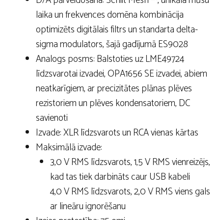
D/A pārveidošana: Schiit Mesh ™, unikāla mūsu
laika un frekvences domēna kombinācija
optimizēts digitālais filtrs un standarta delta-
sigma modulators, šajā gadījumā ES9028
Analogs posms: Balstoties uz LME49724
līdzsvarotai izvadei, OPA1656 SE izvadei, abiem
neatkarīgiem, ar precizitātes plānas plēves
rezistoriem un plēves kondensatoriem, DC
savienoti
Izvade: XLR līdzsvarots un RCA vienas kārtas
Maksimālā izvade:
3,0 V RMS līdzsvarots, 1,5 V RMS vienreizējs,
kad tas tiek darbināts caur USB kabeli
4,0 V RMS līdzsvarots, 2,0 V RMS viens gals
ar lineāru ignorēšanu