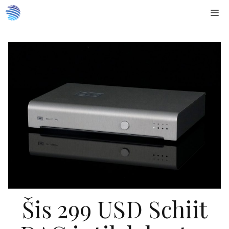
Doties
Me
uz
saturu
Šis 299 USD Schiit