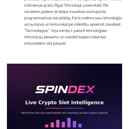
inženierijas grādu Rīgas Tehniskajā universitātē. Pēc
vairākiem gadiem, strādājot inovatīvos startupos kā
programmatūras izstrādātājs, Kārlis nolēma savu tehnoloģiju
aizraušanos un komunikācijas mīlestību apvienot, izveidojot
"Technologijas". Viņa mērķis ir padarīt tehnoloģisko
informāciju pieejamu un izveidot kopieni datorikas
entuziastiem visā pasaulē.