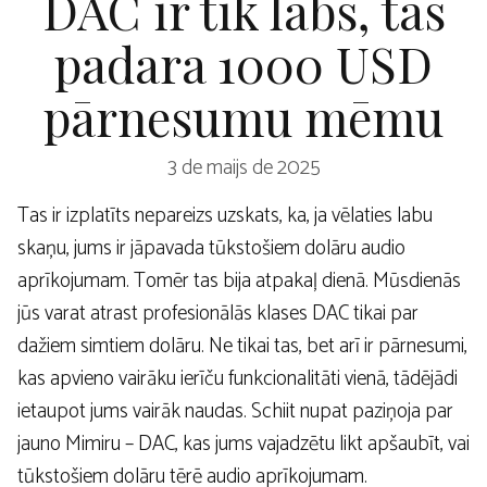
DAC ir tik labs, tas
padara 1000 USD
pārnesumu mēmu
3 de maijs de 2025
Tas ir izplatīts nepareizs uzskats, ka, ja vēlaties labu
skaņu, jums ir jāpavada tūkstošiem dolāru audio
aprīkojumam. Tomēr tas bija atpakaļ dienā. Mūsdienās
jūs varat atrast profesionālās klases DAC tikai par
dažiem simtiem dolāru. Ne tikai tas, bet arī ir pārnesumi,
kas apvieno vairāku ierīču funkcionalitāti vienā, tādējādi
ietaupot jums vairāk naudas. Schiit nupat paziņoja par
jauno Mimiru – DAC, kas jums vajadzētu likt apšaubīt, vai
tūkstošiem dolāru tērē audio aprīkojumam.