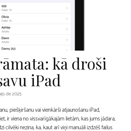
rāmata: kā droši
savu iPad
ijs de 2025
nu, piešķiršanu vai vienkārši atjaunošanu iPad,
siet, ir viena no vissvarīgākajām lietām, kas jums jādara,
i cilvēki nezina, ka, kaut arī viņi manuāli izdzēš failus