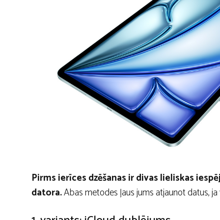
Pirms ierīces dzēšanas ir divas lieliskas iespē
datora.
Abas metodes ļaus jums atjaunot datus, ja v