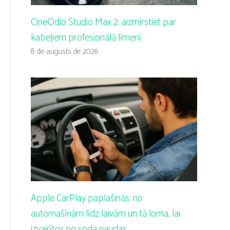
OneOdio Studio Max 2: aizmirstiet par
kabeļiem profesionālā līmenī
8 de augusts de 2026
Apple CarPlay paplašinās: no
automašīnām līdz laivām un tā loma, lai
izvairītos no soda naudas