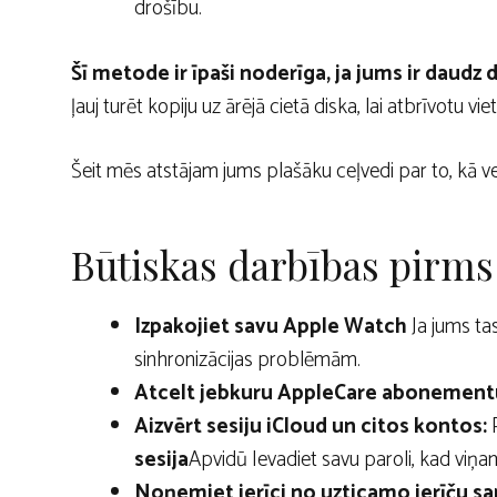
drošību.
Šī metode ir īpaši noderīga, ja jums ir daudz
ļauj turēt kopiju uz ārējā cietā diska, lai atbrīvotu vi
Šeit mēs atstājam jums plašāku ceļvedi par to, kā v
Būtiskas darbības pirms
Izpakojiet savu Apple Watch
Ja jums tas 
sinhronizācijas problēmām.
Atcelt jebkuru AppleCare abonement
Aizvērt sesiju iCloud un citos kontos:
P
sesija
Apvidū Ievadiet savu paroli, kad viņam
Noņemiet ierīci no uzticamo ierīču sa