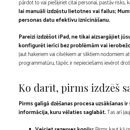
pārdot to vai piešķiriet citai personai, pastāv risks, 
lai manuāli izdzēstu lietotnes vai failus; Mu
personas datu efektīvu iznīcināšanu.
Pareizi izdzēšot iPad, ne tikai aizsargājiet j
konfigurēt ierīci bez problēmām vai ierobe
ļaut hakeriem vai cilvēkiem ar sliktiem nodomiem atg
programmatūru, tāpēc ir nepieciešams ievērot droš
Ko darīt, pirms izdzēš s
Pirms galīgā dzēšanas procesa uzsākšanas ir s
informācija, kuru vēlaties saglabāt.
Tas arī ļauj
Veiciet rezerves kopiju:
Pirms kaut kā izd