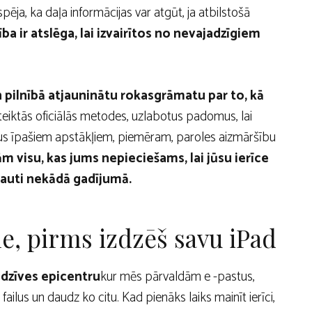
spēja, ka daļa informācijas var atgūt, ja atbilstošā
ba ir atslēga, lai izvairītos no nevajadzīgiem
un pilnībā atjauninātu rokasgrāmatu par to, kā
eiktās oficiālās metodes, uzlabotus padomus, lai
us īpašiem apstākļiem, piemēram, paroles aizmāršību
m visu, kas jums nepieciešams, lai jūsu ierīce
ļauti nekādā gadījumā.
e, pirms izdzēš savu iPad
s dzīves epicentru
kur mēs pārvaldām e -pastus,
ailus un daudz ko citu. Kad pienāks laiks mainīt ierīci,