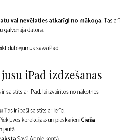
 datu vai nevēlaties atkarīgi no mākoņa.
Tas arī
etu galvenajā datorā.
eikt dublējumus savā iPad.
 jūsu iPad izdzēšanas
ir saistīts ar iPad, lai izvairītos no nākotnes
u
Tas ir īpaši saistīts ar ierīci.
iekļuves korekcijas> un pieskārieni
Cieša
 jautā.
raksta
Savā Apple kontā.