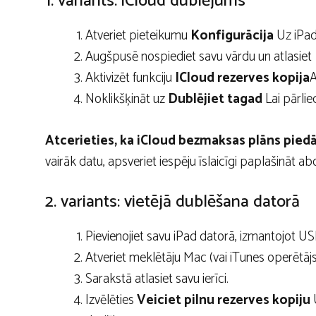
1. variants: iCloud dublējums
Atveriet pieteikumu
Konfigurācija
Uz iPad
Augšpusē nospiediet savu vārdu un atlasiet
Aktivizēt funkciju
ICloud rezerves kopija
A
Noklikšķināt uz
Dublējiet tagad
Lai pārliec
Atcerieties, ka iCloud bezmaksas plāns pied
vairāk datu, apsveriet iespēju īslaicīgi paplašināt ab
2. variants: vietējā dublēšana datorā
Pievienojiet savu iPad datorā, izmantojot US
Atveriet meklētāju Mac (vai iTunes operētā
Sarakstā atlasiet savu ierīci.
Izvēlēties
Veiciet pilnu rezerves kopiju
U