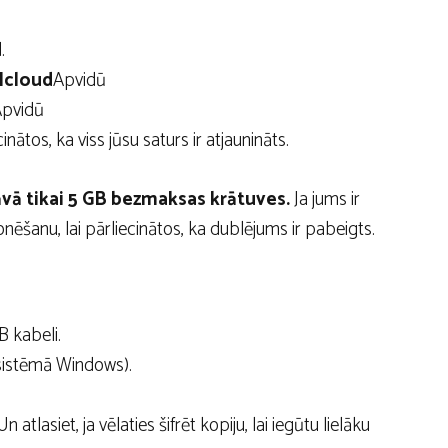
.
Icloud
Apvidū
pvidū
inātos, ka viss jūsu saturs ir atjaunināts.
āvā tikai 5 GB bezmaksas krātuves.
Ja jums ir
onēšanu, lai pārliecinātos, ka dublējums ir pabeigts.
B kabeli.
jsistēmā Windows).
n atlasiet, ja vēlaties šifrēt kopiju, lai iegūtu lielāku