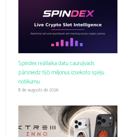
Spindex reāllaika datu cauruļvads
pārsniedz 150 miljonus izsekoto spēļu
notikumu
8 de augusts de 2026