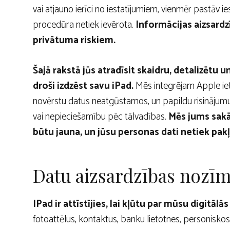
vai atjauno ierīci no iestatījumiem, vienmēr pastāv ie
procedūra netiek ievērota.
Informācijas aizsardzī
privātuma riskiem.
Šajā rakstā jūs atradīsit skaidru, detalizētu 
droši izdzēst savu iPad.
Mēs integrējam Apple iet
novērstu datus neatgūstamos, un papildu risinājum
vai nepieciešamību pēc tālvadības.
Mēs jums sakā
būtu jauna, un jūsu personas dati netiek pak
Datu aizsardzības nozīm
IPad ir attīstījies, lai kļūtu par mūsu digitālā
fotoattēlus, kontaktus, banku lietotnes, personiskos f