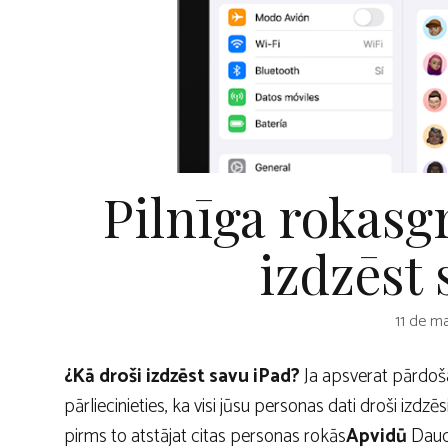
Pilnīga rokasg
izdzēst 
11 de ma
¿
Kā droši izdzēst savu iPad?
Ja apsverat pārdoša
pārliecinieties, ka visi jūsu personas dati droši izdzē
pirms to atstājat citas personas rokās
Apvidū
Daudz