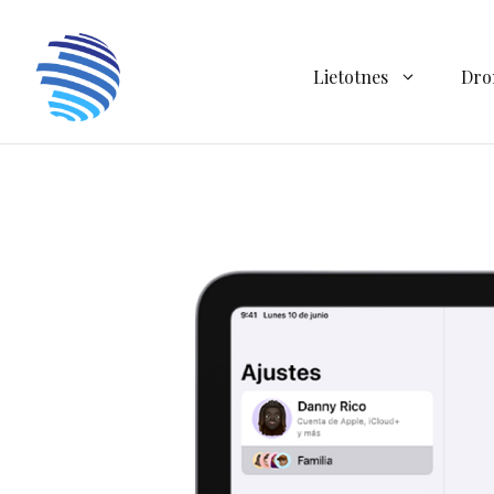
Doties
uz
saturu
Lietotnes
Dro