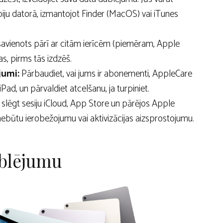
kopiju datorā, izmantojot Finder (MacOS) vai iTunes
 savienots pārī ar citām ierīcēm (piemēram, Apple
as, pirms tās izdzēš.
jumi:
Pārbaudiet, vai jums ir abonementi, AppleCare
 iPad, un pārvaldiet atcelšanu, ja turpiniet.
i slēgt sesiju iCloud, App Store un pārējos Apple
nebūtu ierobežojumu vai aktivizācijas aizsprostojumu.
ublējumu