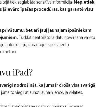
ka tajā tiek saglabāta sensitīva informācija.
Nepietiek,
ms jāievēro īpašas procedūras, kas garantē visu
ūsu privātumu, bet arī ļauj jaunajam īpašniekam
žojumiem.
Turklāt neatbilstoša datu novēršana varētu
ūt informāciju, izmantojot specializētu
u metodi.
avu iPad?
varīgi nodrošināt, ka jums ir droša visa svarīgā
 jums to viegli atjaunot jaunajā ierīcē, ja vēlaties.
zēst, izveidojiet savu datu dublējumu. Jūs varat