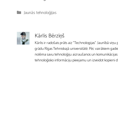
Kategorijas
Jaunās tehnoloģijas
Kārlis Bērziņš
Kārlis ir radošais prāts aiz "Technologijas". Jaunībā viņu
grādu Rīgas Tehniskajā universitātē. Pēc vairākiem gadie
nolēma savu tehnoloģiju aizraušanos un komunikācijas mīl
tehnoloģisko informāciju pieejamu un izveidot kopieni d