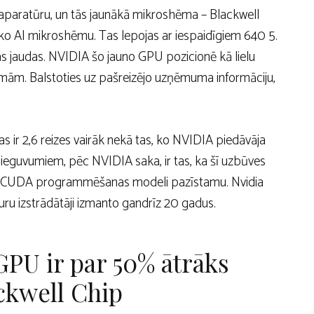
 aparatūru, un tās jaunākā mikroshēma – Blackwell
ko AI mikroshēmu. Tas lepojas ar iespaidīgiem 640 5.
s jaudas. NVIDIA šo jauno GPU pozicionē kā lielu
mām. Balstoties uz pašreizējo uzņēmuma informāciju,
as ir 2,6 reizes vairāk nekā tas, ko NVIDIA piedāvāja
 ieguvumiem, pēc NVIDIA saka, ir tas, ka šī uzbūves
uztur CUDA programmēšanas modeli pazīstamu. Nvidia
ru izstrādātāji izmanto gandrīz 20 gadus.
GPU ir par 50% ātrāks
ckwell Chip