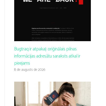
Bugtraq ir atpakaļ: oriģinālais pilnas
informācijas adresātu saraksts atkal ir
pieejams
8 de augusts de 2026