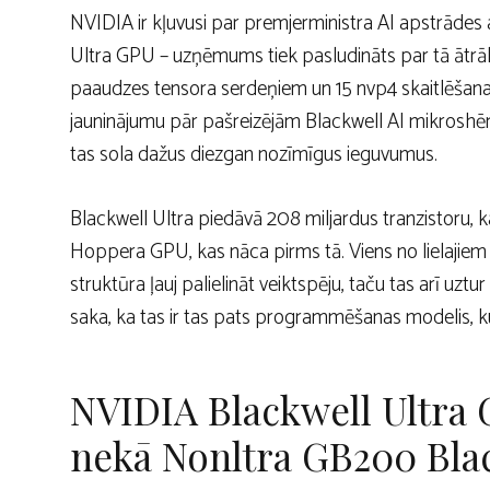
NVIDIA ir kļuvusi par premjerministra AI apstrādes
Ultra GPU – uzņēmums tiek pasludināts par tā ātrā
paaudzes tensora serdeņiem un 15 nvp4 skaitlēšana
jauninājumu pār pašreizējām Blackwell AI mikroshē
tas sola dažus diezgan nozīmīgus ieguvumus.
Blackwell Ultra piedāvā 208 miljardus tranzistoru, k
Hoppera GPU, kas nāca pirms tā. Viens no lielajiem
struktūra ļauj palielināt veiktspēju, taču tas arī 
saka, ka tas ir tas pats programmēšanas modelis, ku
NVIDIA Blackwell Ultra 
nekā Nonltra GB200 Bla