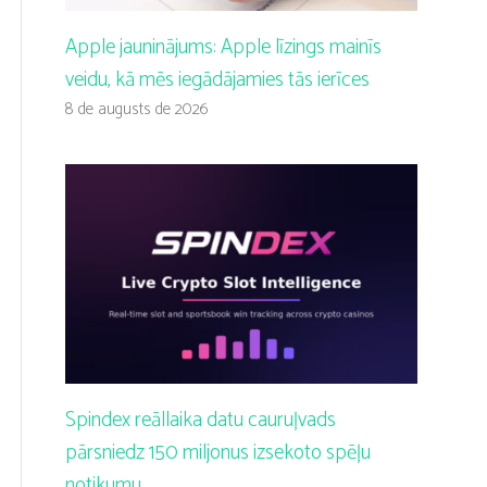
Apple jauninājums: Apple līzings mainīs
veidu, kā mēs iegādājamies tās ierīces
8 de augusts de 2026
Spindex reāllaika datu cauruļvads
pārsniedz 150 miljonus izsekoto spēļu
notikumu