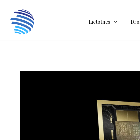
Doties
uz
saturu
Lietotnes
Dro