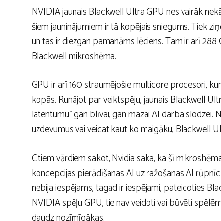
NVIDIA jaunais Blackwell Ultra GPU nes vairāk nekā 
šiem jauninājumiem ir tā kopējais sniegums. Tiek zi
un tas ir diezgan pamanāms lēciens. Tam ir arī 288 G
Blackwell mikroshēma.
GPU ir arī 160 straumējošie multicore procesori, ku
kopās. Runājot par veiktspēju, jaunais Blackwell Ul
latentumu” gan blīvai, gan mazai AI darba slodzei. N
uzdevumus vai veicat kaut ko maigāku, Blackwell Ult
Citiem vārdiem sakot, Nvidia saka, ka šī mikroshē
koncepcijas pierādīšanas AI uz ražošanas AI rūpnī
nebija iespējams, tagad ir iespējami, pateicoties Bla
NVIDIA spēļu GPU, tie nav veidoti vai būvēti spēl
daudz nozīmīgākas.