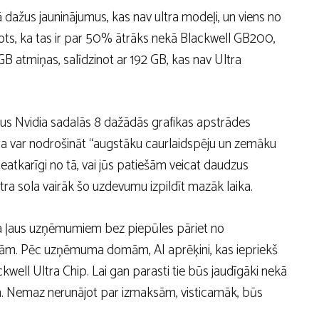
dažus jauninājumus, kas nav ultra modeļi, un viens no
ņots, ka tas ir par 50% ātrāks nekā Blackwell GB200,
B atmiņas, salīdzinot ar 192 GB, kas nav Ultra
rus Nvidia sadalās 8 dažādās grafikas apstrādes
tra var nodrošināt “augstāku caurlaidspēju un zemāku
eatkarīgi no tā, vai jūs patiešām veicat daudzus
ra sola vairāk šo uzdevumu izpildīt mazāk laika.
ma ļaus uzņēmumiem bez piepūles pāriet no
cām. Pēc uzņēmuma domām, AI aprēķini, kas iepriekš
ckwell Ultra Chip. Lai gan parasti tie būs jaudīgāki nekā
ēm. Nemaz nerunājot par izmaksām, visticamāk, būs