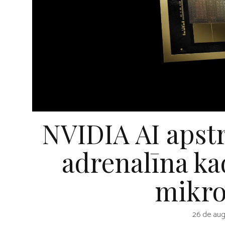
NVIDIA AI apstr
adrenalīna ka
mikr
26 de aug