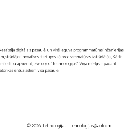
 piesaistīja digitālais pasaulē, un viņš ieguva programmatūras inženierijas
m, strādājot inovatīvos startupos kā programmatūras izstrādātājs, Kārlis
estību apvienot, izveidojot "Technologijas". Viņa mērķis ir padarīt
atorikas entuziastiem visā pasaulē.
© 2026 Tehnologijas |
Tehnologijas@aol.com