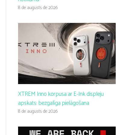
8 de augusts de 2026
XTREM Inno korpusa ar E-Ink displeju
apskats: bezgalīga pielāgošana
8 de augusts de 2026