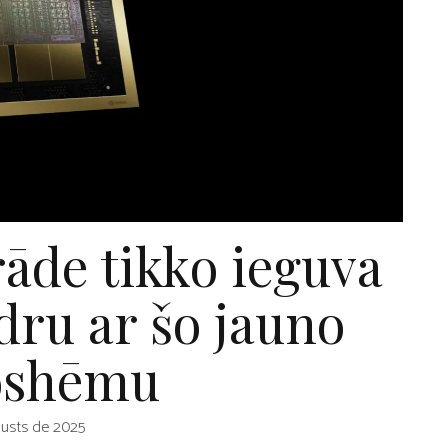
āde tikko ieguva
dru ar šo jauno
oshēmu
usts de 2025