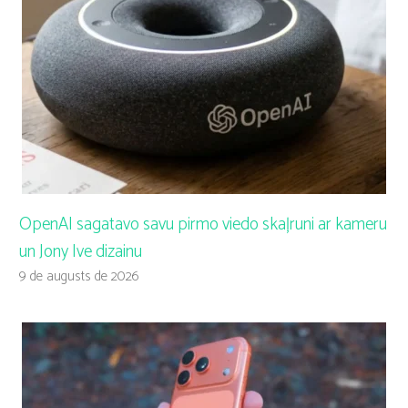
OpenAI sagatavo savu pirmo viedo skaļruni ar kameru
un Jony Ive dizainu
9 de augusts de 2026