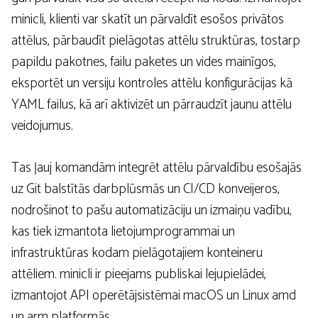
minicli, klienti var skatīt un pārvaldīt esošos privātos
attēlus, pārbaudīt pielāgotas attēlu struktūras, tostarp
papildu pakotnes, failu paketes un vides mainīgos,
eksportēt un versiju kontroles attēlu konfigurācijas kā
YAML failus, kā arī aktivizēt un pārraudzīt jaunu attēlu
veidojumus.
Tas ļauj komandām integrēt attēlu pārvaldību esošajās
uz Git balstītās darbplūsmās un CI/CD konveijeros,
nodrošinot to pašu automatizāciju un izmaiņu vadību,
kas tiek izmantota lietojumprogrammai un
infrastruktūras kodam pielāgotajiem konteineru
attēliem. minicli ir pieejams publiskai lejupielādei,
izmantojot API operētājsistēmai macOS un Linux amd
un arm platformās.