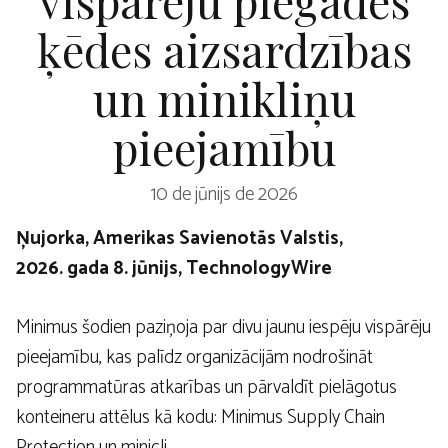
ķēdes aizsardzības
un minikliņu
pieejamību
10 de jūnijs de 2026
Ņujorka, Amerikas Savienotās Valstis,
2026. gada 8. jūnijs, TechnologyWire
Minimus šodien paziņoja par divu jaunu iespēju vispārēju
pieejamību, kas palīdz organizācijām nodrošināt
programmatūras atkarības un pārvaldīt pielāgotus
konteineru attēlus kā kodu: Minimus Supply Chain
Protection un minicli.