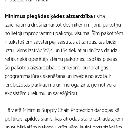
Minimus piegādes ķēdes aizsardzība
risina
izaicinājumu droši izmantot desmitiem miljonu pakotņu
no lietojumprogrammu pakotņu visuma. Šīm pakotnēm
ir tūkstošiem savstarpēji saistītas atkarības, tās bieži
uztur viens izstrādātājs, un tās tiek atjauninātas daudz
retāk nekā operētājsistēmu pakotnes. Esošās pieejas
šo pakotņu aizsardzībai, piemēram, ļaunprātīgas
programmatūras skenēšana un izveide no avota, ir
ierobežotas pārklājuma un mēroga ziņā, ņemot vērā
ekosistēmu lielumu un sarežģītību.
Tā vietā Minimus Supply Chain Protection darbojas kā
politikas izpildes slānis, kas atrodas starp izstrādātājiem
un publiskajām pakotņu krātuvēm, ļaujot organizācijām