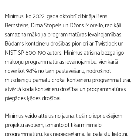
Minimus, ko 2022. gada oktobrī dibināja Bens
Bernsteins, Dima Stopels un Džons Morello, radikāli
samazina mākoņa programmatūras ievainojamības.
Būdams konteineru drošības pionieri ar Twistlock un
NIST SP 800-190 autors, Minimus atrisina bezgalīgo
mākoņu programmatūras ievainojamību, vienkārši
novēršot 98% no tām pastāvēšanu, nodrošinot
mūsdienīgu pamatu drošai konteineru programmatūrai,
atvērtā koda konteineru drošībai un programmatūras
piegādes ķēdes drošībai.
Minimus veido attēlus no jauna, tieši no iepriekšējiem
projektu avotiem, izmantojot tikai minimālo
programmatūru, kas nepieciešama, lai palaistu lietotni,