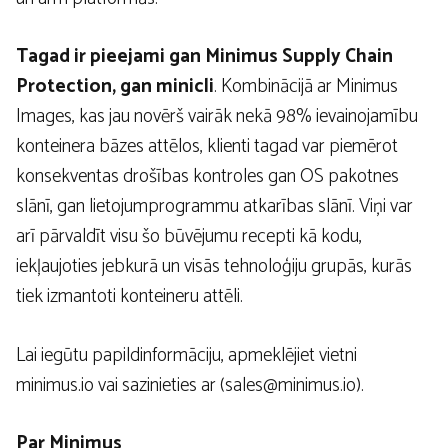
Tagad ir pieejami gan Minimus Supply Chain
Protection, gan minicli
. Kombinācijā ar Minimus
Images, kas jau novērš vairāk nekā 98% ievainojamību
konteinera bāzes attēlos, klienti tagad var piemērot
konsekventas drošības kontroles gan OS pakotnes
slānī, gan lietojumprogrammu atkarības slānī. Viņi var
arī pārvaldīt visu šo būvējumu recepti kā kodu,
iekļaujoties jebkurā un visās tehnoloģiju grupās, kurās
tiek izmantoti konteineru attēli.
Lai iegūtu papildinformāciju, apmeklējiet vietni
minimus.io vai sazinieties ar (
sales@minimus.io
).
Par Minimus