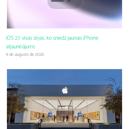
iOS 27: visas ziņas, ko sniedz jaunais iPhone
atjauninājums
9 de augusts de 2026