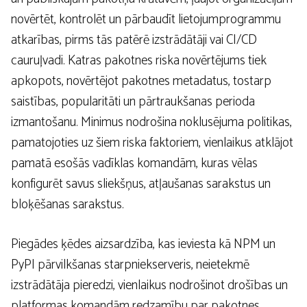
novērtēt, kontrolēt un pārbaudīt lietojumprogrammu
atkarības, pirms tās patērē izstrādātāji vai CI/CD
cauruļvadi. Katras pakotnes riska novērtējums tiek
apkopots, novērtējot pakotnes metadatus, tostarp
saistības, popularitāti un pārtraukšanas perioda
izmantošanu. Minimus nodrošina noklusējuma politikas,
pamatojoties uz šiem riska faktoriem, vienlaikus atklājot
pamatā esošās vadīklas komandām, kuras vēlas
konfigurēt savus sliekšņus, atļaušanas sarakstus un
bloķēšanas sarakstus.
Piegādes ķēdes aizsardzība, kas ieviesta kā NPM un
PyPI pārvilkšanas starpniekserveris, neietekmē
izstrādātāja pieredzi, vienlaikus nodrošinot drošības un
platformas komandām redzamību par pakotnes