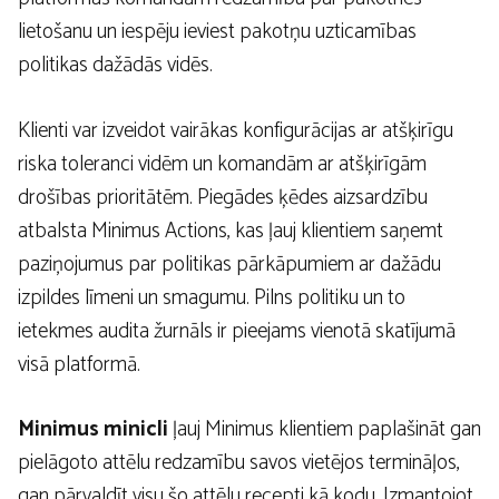
lietošanu un iespēju ieviest pakotņu uzticamības
politikas dažādās vidēs.
Klienti var izveidot vairākas konfigurācijas ar atšķirīgu
riska toleranci vidēm un komandām ar atšķirīgām
drošības prioritātēm. Piegādes ķēdes aizsardzību
atbalsta Minimus Actions, kas ļauj klientiem saņemt
paziņojumus par politikas pārkāpumiem ar dažādu
izpildes līmeni un smagumu. Pilns politiku un to
ietekmes audita žurnāls ir pieejams vienotā skatījumā
visā platformā.
Minimus minicli
ļauj Minimus klientiem paplašināt gan
pielāgoto attēlu redzamību savos vietējos termināļos,
gan pārvaldīt visu šo attēlu recepti kā kodu. Izmantojot