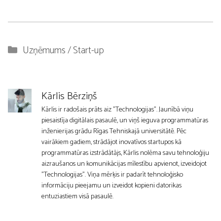
Kategorijas
Uzņēmums / Start-up
Kārlis Bērziņš
Kārlis ir radošais prāts aiz "Technologijas". Jaunībā viņu
piesaistīja digitālais pasaulē, un viņš ieguva programmatūras
inženierijas grādu Rīgas Tehniskajā universitātē. Pēc
vairākiem gadiem, strādājot inovatīvos startupos kā
programmatūras izstrādātājs, Kārlis nolēma savu tehnoloģiju
aizraušanos un komunikācijas mīlestību apvienot, izveidojot
"Technologijas". Viņa mērķis ir padarīt tehnoloģisko
informāciju pieejamu un izveidot kopieni datorikas
entuziastiem visā pasaulē.