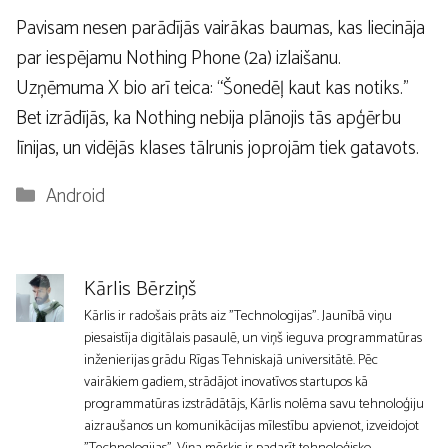
Pavisam nesen parādījās vairākas baumas, kas liecināja
par iespējamu Nothing Phone (2a) izlaišanu.
Uzņēmuma X bio arī teica: “Šonedēļ kaut kas notiks.”
Bet izrādījās, ka Nothing nebija plānojis tās apģērbu
līnijas, un vidējās klases tālrunis joprojām tiek gatavots.
Kategorijas
Android
Kārlis Bērziņš
Kārlis ir radošais prāts aiz "Technologijas". Jaunībā viņu
piesaistīja digitālais pasaulē, un viņš ieguva programmatūras
inženierijas grādu Rīgas Tehniskajā universitātē. Pēc
vairākiem gadiem, strādājot inovatīvos startupos kā
programmatūras izstrādātājs, Kārlis nolēma savu tehnoloģiju
aizraušanos un komunikācijas mīlestību apvienot, izveidojot