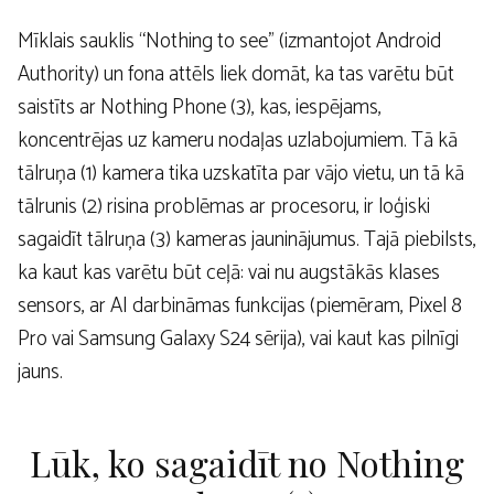
Mīklais sauklis “Nothing to see” (izmantojot Android
Authority) un fona attēls liek domāt, ka tas varētu būt
saistīts ar Nothing Phone (3), kas, iespējams,
koncentrējas uz kameru nodaļas uzlabojumiem. Tā kā
tālruņa (1) kamera tika uzskatīta par vājo vietu, un tā kā
tālrunis (2) risina problēmas ar procesoru, ir loģiski
sagaidīt tālruņa (3) kameras jauninājumus. Tajā piebilsts,
ka kaut kas varētu būt ceļā: vai nu augstākās klases
sensors, ar AI darbināmas funkcijas (piemēram, Pixel 8
Pro vai Samsung Galaxy S24 sērija), vai kaut kas pilnīgi
jauns.
Lūk, ko sagaidīt no Nothing