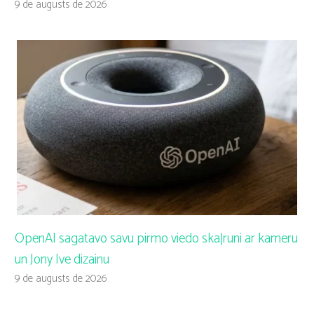
9 de augusts de 2026
OpenAI sagatavo savu pirmo viedo skaļruni ar kameru
un Jony Ive dizainu
9 de augusts de 2026