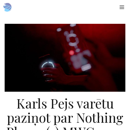
Doties
Me
uz
saturu
Karls Pejs varētu
paziņot par Nothing