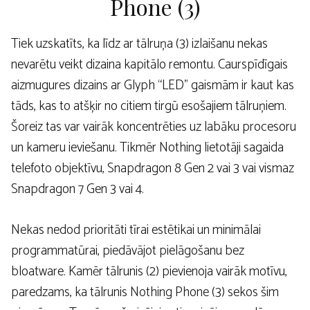
Phone (3)
Tiek uzskatīts, ka līdz ar tālruņa (3) izlaišanu nekas
nevarētu veikt dizaina kapitālo remontu. Caurspīdīgais
aizmugures dizains ar Glyph “LED” gaismām ir kaut kas
tāds, kas to atšķir no citiem tirgū esošajiem tālruņiem.
Šoreiz tas var vairāk koncentrēties uz labāku procesoru
un kameru ieviešanu. Tikmēr Nothing lietotāji sagaida
telefoto objektīvu, Snapdragon 8 Gen 2 vai 3 vai vismaz
Snapdragon 7 Gen 3 vai 4.
Nekas nedod prioritāti tīrai estētikai un minimālai
programmatūrai, piedāvājot pielāgošanu bez
bloatware. Kamēr tālrunis (2) pievienoja vairāk motīvu,
paredzams, ka tālrunis Nothing Phone (3) sekos šim