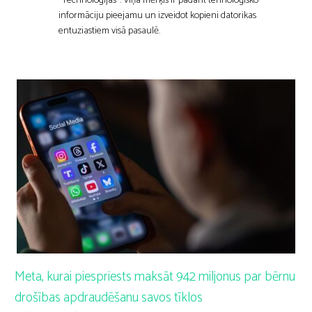
"Technologijas". Viņa mērķis ir padarīt tehnoloģisko
informāciju pieejamu un izveidot kopieni datorikas
entuziastiem visā pasaulē.
Meta, kurai piespriests maksāt 942 miljonus par bērnu
drošības apdraudēšanu savos tīklos