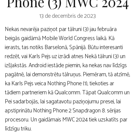
Phone (3) MWC 2024
13 de decembris de 2023
Nekas nevarēja paziņot par tālruni (3) jau februāra
beigās gaidāmā Mobile World Congress laikā. Kā
ierasts, tas notiks Barselonā, Spānijā. Būtu interesanti
redzēt, vai Karls Pejs uz izrādi atnes Nekā tālruni (3) un
izšļakstās. Android iestāde piemin, ka nekas nav līdzīgs
pagātnē, lai demonstrētu tālruņus. Piemēram, tā atzīmē,
ka Karls Pejs veica Nothing Phone (1), tiekoties ar
tādiem partneriem kā Qualcomm. Tāpat Qualcomm un
Pei sadarbojās, lai sagatavotu paziņojumu presei, lai
apstiprinātu Nothing Phone 2 Snapdragon 8. sērijas
procesoru. Un gaidāmais MWC 2024 tiek uzskatīts par
līdzīgu triku.