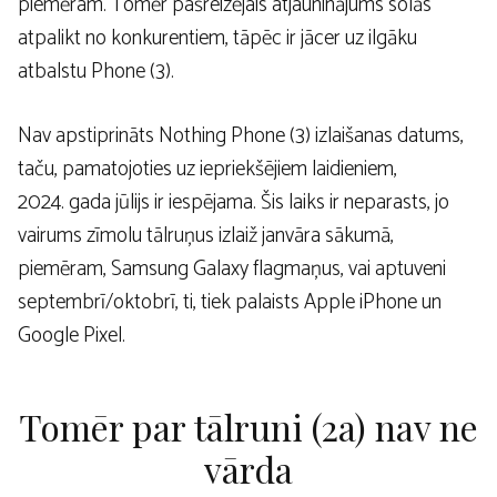
piemēram. Tomēr pašreizējais atjauninājums solās
atpalikt no konkurentiem, tāpēc ir jācer uz ilgāku
atbalstu Phone (3).
Nav apstiprināts Nothing Phone (3) izlaišanas datums,
taču, pamatojoties uz iepriekšējiem laidieniem,
2024. gada jūlijs ir iespējama. Šis laiks ir neparasts, jo
vairums zīmolu tālruņus izlaiž janvāra sākumā,
piemēram, Samsung Galaxy flagmaņus, vai aptuveni
septembrī/oktobrī, ti, tiek palaists Apple iPhone un
Google Pixel.
Tomēr par tālruni (2a) nav ne
vārda