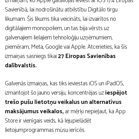
izmaiņām, ko Apple gatavojas ieviest ar iOS 17.4 Eiropas
Savienībā, lai nodrošinātu atbilstību Digitālo tirgu
likumam. Šis likums tika veicināts, lai izvairītos no
digitālajiem monopoliem, un tas bija vērsts uz
galvenajiem lielajiem tehnoloģiju uzņēmumiem,
piemēram, Meta, Google vai Apple. Atcerieties, ka šīs
izmaiņas sasniegs tikai
27 Eiropas Savienības
dalībvalstis.
Galvenās izmaiņas, kas tiks ieviestas iOS un iPadOS,
izmantojot šo jauno versiju, koncentrējas uz
iespējot
trešo pušu lietotņu veikalus un alternatīvus
maksājumus veikalos,
ar mērķi nepieļaut, ka App
Store ir vienīgais veids, kā lejupielādēt
lietojumprogrammas mūsu ierīcēs.