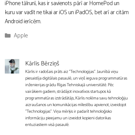
iPhone tālrunī, kas ir savienots pārī ar HomePod un
kuru var vadīt ne tikai ar iOS un iPadOS, bet arī ar citām
Android ierīcēm.
Kategorijas
Apple
Kārlis Bērziņš
Kārlis ir radošais prāts aiz "Technologijas". Jaunībā viņu
piesaistīja digitālais pasaulē, un viņš ieguva programmatūras
inženierijas grādu Rīgas Tehniskajā universitātē. Pēc
vairākiem gadiem, strādājot inovatīvos startupos kā
programmatūras izstrādātājs, Kārlis nolēma savu tehnoloģiju
aizraušanos un komunikācijas mīlestību apvienot, izveidojot
"Technologijas". Viņa mērķis ir padarīt tehnoloģisko
informāciju pieejamu un izveidot kopieni datorikas
entuziastiem visā pasaulē.