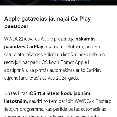
Apple gatavojas jaunajai CarPlay
paaudzei
WWDC23 ietvaros Apple prezentēja
nākamās
paaudzes CarPlay
ar jaunām lietotnēm, jauniem
satura attēlošanas veidiem un līdz šim neko nebijām
redzējuši par pašu iOS kodu. Tomēr Apple ir
apstiprinājis, ka pirmās automašīnas ar šo CarPlay
atjaunošanu ieradīsies visu 2024. gadu.
Un tas ir tas
iOS 17.4 ietver kodu jaunām
lietotnēm,
daudzi no tiem parādīti WWDC23. Tostarp:
lietojumprogramma, kas parāda pašas automašīnas