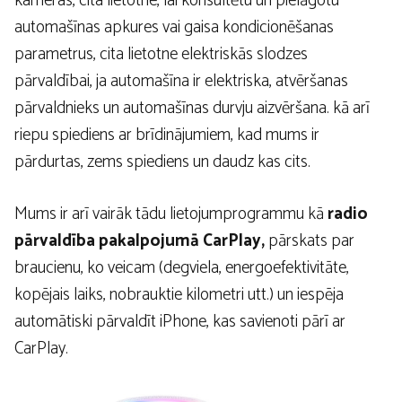
kameras, cita lietotne, lai konsultētu un pielāgotu
automašīnas apkures vai gaisa kondicionēšanas
parametrus, cita lietotne elektriskās slodzes
pārvaldībai, ja automašīna ir elektriska, atvēršanas
pārvaldnieks un automašīnas durvju aizvēršana. kā arī
riepu spiediens ar brīdinājumiem, kad mums ir
pārdurtas, zems spiediens un daudz kas cits.
Mums ir arī vairāk tādu lietojumprogrammu kā
radio
pārvaldība pakalpojumā CarPlay,
pārskats par
braucienu, ko veicam (degviela, energoefektivitāte,
kopējais laiks, nobrauktie kilometri utt.) un iespēja
automātiski pārvaldīt iPhone, kas savienoti pārī ar
CarPlay.