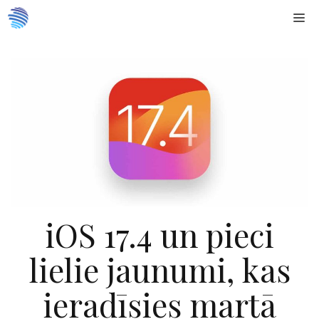
Doties
Me
uz
saturu
iOS 17.4 un pieci
lielie jaunumi, kas
ieradīsies martā