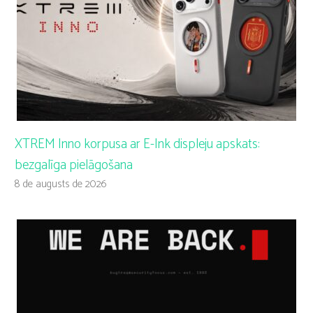
XTREM Inno korpusa ar E-Ink displeju apskats:
bezgalīga pielāgošana
8 de augusts de 2026