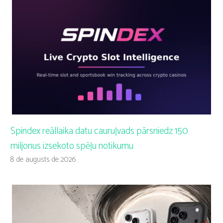
Spindex reāllaika datu cauruļvads pārsniedz 150
miljonus izsekoto spēļu notikumu
8 de augusts de 2026