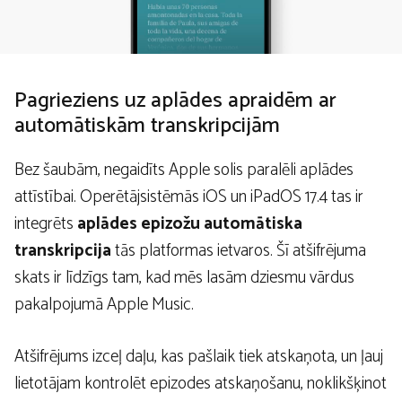
Pagrieziens uz aplādes apraidēm ar
automātiskām transkripcijām
Bez šaubām, negaidīts Apple solis paralēli aplādes
attīstībai. Operētājsistēmās iOS un iPadOS 17.4 tas ir
integrēts
aplādes epizožu automātiska
transkripcija
tās platformas ietvaros. Šī atšifrējuma
skats ir līdzīgs tam, kad mēs lasām dziesmu vārdus
pakalpojumā Apple Music.
Atšifrējums izceļ daļu, kas pašlaik tiek atskaņota, un ļauj
lietotājam kontrolēt epizodes atskaņošanu, noklikšķinot