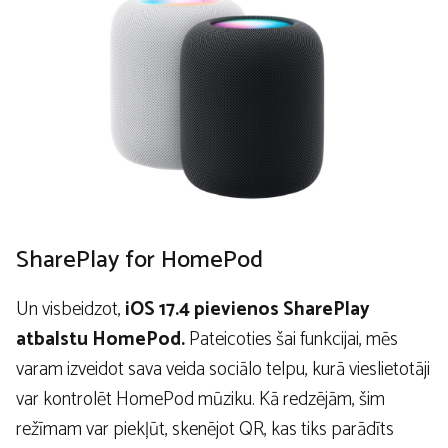
SharePlay for HomePod
Un visbeidzot,
iOS 17.4 pievienos SharePlay
atbalstu HomePod.
Pateicoties šai funkcijai, mēs
varam izveidot sava veida sociālo telpu, kurā vieslietotāji
var kontrolēt HomePod mūziku. Kā redzējām, šim
režīmam var piekļūt, skenējot QR, kas tiks parādīts