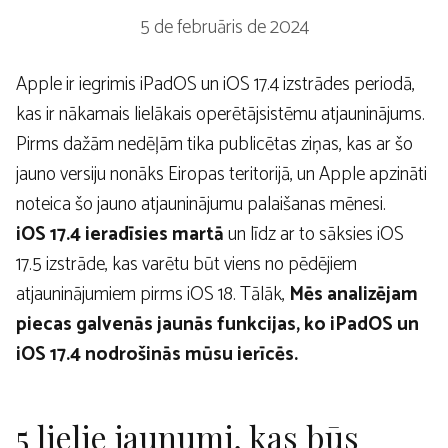
5 de februāris de 2024
Apple ir iegrimis iPadOS un iOS 17.4 izstrādes periodā,
kas ir nākamais lielākais operētājsistēmu atjauninājums.
Pirms dažām nedēļām tika publicētas ziņas, kas ar šo
jauno versiju nonāks Eiropas teritorijā, un Apple apzināti
noteica šo jauno atjauninājumu palaišanas mēnesi.
iOS 17.4 ieradīsies martā
un līdz ar to sāksies iOS
17.5 izstrāde, kas varētu būt viens no pēdējiem
atjauninājumiem pirms iOS 18. Tālāk,
Mēs analizējam
piecas galvenās jaunās funkcijas, ko iPadOS un
iOS 17.4 nodrošinās mūsu ierīcēs.
5 lielie jaunumi, kas būs