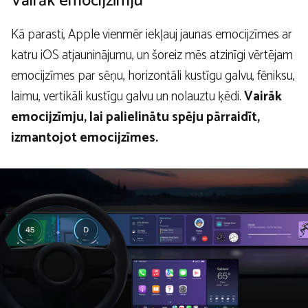
Vairāk emocijzīmju
Kā parasti, Apple vienmēr iekļauj jaunas emocijzīmes ar
katru iOS atjauninājumu, un šoreiz mēs atzinīgi vērtējam
emocijzīmes par sēņu, horizontāli kustīgu galvu, fēniksu,
laimu, vertikāli kustīgu galvu un nolauztu ķēdi.
Vairāk
emocijzīmju, lai palielinātu spēju pārraidīt,
izmantojot emocijzīmes.