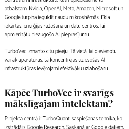
centrus un infrastruktūru, kas nepieciešama to
atbalstam. Nvidia, OpenAI, Meta, Amazon, Microsoft un
Google turpina ieguldīt naudu mikroshēmās, tīkla
iekārtās, enerģijas ražošanā un datu centros, lai
apmierinātu pieaugošo AI pieprasījumu.
TurboVec izmanto citu pieeju. Tā vietā, lai pievienotu
vairāk aparatūras, tā koncentrējas uz esošās AI
infrastruktūras ievērojami efektīvāku uzlabošanu.
Kāpēc TurboVec ir svarīgs
mākslīgajam intelektam?
Projekta centrā ir TurboQuant, saspiešanas tehnika, ko
izstrādājis Google Research. Saskaņā ar Google datiem,