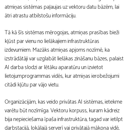
atmiņas sistēmas paļaujas uz vektoru datu bāzēm, lai
ātri atrastu atbilstošu informāciju.
Tā kā šīs sistēmas mērogojas, atmiņas prasības bieži
kļūst par vienu no lielākajiem infrastruktūras
izdevumiem. Mazāks atmiņas apjoms nozīmē, ka
izstrādātāji var uzglabāt lielākas zināšanu bāzes, palaist
AI darba slodzi ar lētāku aparatūru un izvietot
lietojumprogrammas vidēs, kur atmiņas ierobežojumi
citādi kļūtu par vājo vietu.
Organizācijām, kas veido privātas AI sistēmas, ietekme
varētu būt nozīmīga. Vektoru korpuss, kuram kādreiz
bija nepieciešama īpaša infrastruktūra, tagad var ietilpt
darbstacijā, lokālajā serverī vai privātajā mākoņa vidē,