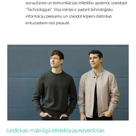
aizraušanos un komunikācijas mīlestību apvienot, izveidojot
"Technologijas". Viņa mērķis ir padarīt tehnoloģisko
informāciju pieejamu un izveidot kopieni datorikas
entuziastiem visā pasaulē.
Juridiskais mākslīgā intelekta jaunizveidotais