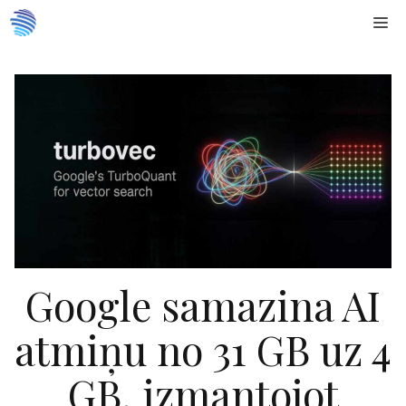
Doties
Me
uz
saturu
Google samazina AI
atmiņu no 31 GB uz 4
GB, izmantojot