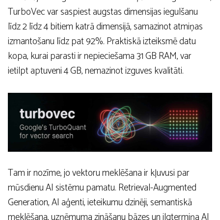
TurboVec var saspiest augstas dimensijas iegulšanu
līdz 2 līdz 4 bitiem katrā dimensijā, samazinot atmiņas
izmantošanu līdz pat 92%. Praktiskā izteiksmē datu
kopa, kurai parasti ir nepieciešama 31 GB RAM, var
ietilpt aptuveni 4 GB, nemazinot izguves kvalitāti.
Tam ir nozīme, jo vektoru meklēšana ir kļuvusi par
mūsdienu AI sistēmu pamatu. Retrieval-Augmented
Generation, AI aģenti, ieteikumu dzinēji, semantiskā
meklēšana, uzņēmuma zināšanu bāzes un ilgtermiņa AI