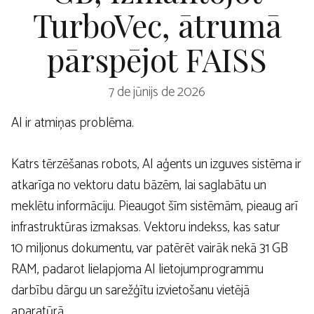
TurboVec, ātrumā
pārspējot FAISS
7 de jūnijs de 2026
AI ir atmiņas problēma.
Katrs tērzēšanas robots, AI aģents un izguves sistēma ir
atkarīga no vektoru datu bāzēm, lai saglabātu un
meklētu informāciju. Pieaugot šīm sistēmām, pieaug arī
infrastruktūras izmaksas. Vektoru indekss, kas satur
10 miljonus dokumentu, var patērēt vairāk nekā 31 GB
RAM, padarot lielapjoma AI lietojumprogrammu
darbību dārgu un sarežģītu izvietošanu vietējā
aparatūrā.