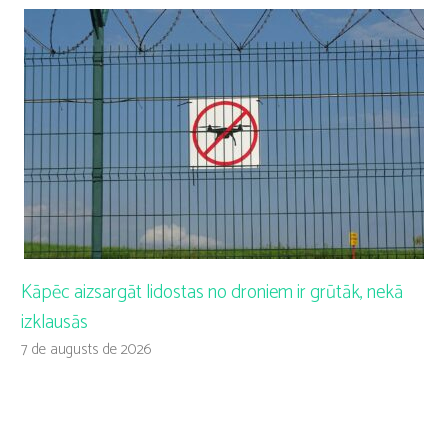
Kāpēc aizsargāt lidostas no droniem ir grūtāk, nekā
izklausās
7 de augusts de 2026