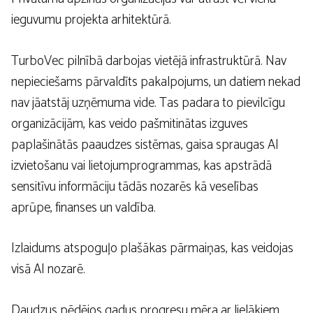
ieguvumu projekta arhitektūrā.
TurboVec pilnībā darbojas vietējā infrastruktūrā. Nav
nepieciešams pārvaldīts pakalpojums, un datiem nekad
nav jāatstāj uzņēmuma vide. Tas padara to pievilcīgu
organizācijām, kas veido pašmitinātas izguves
paplašinātās paaudzes sistēmas, gaisa spraugas AI
izvietošanu vai lietojumprogrammas, kas apstrādā
sensitīvu informāciju tādās nozarēs kā veselības
aprūpe, finanses un valdība.
Izlaidums atspoguļo plašākas pārmaiņas, kas veidojas
visā AI nozarē.
Daudzus pēdējos gadus progresu mēra ar lielākiem