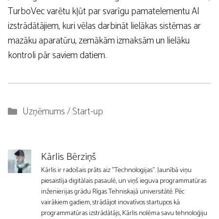
TurboVec varētu kļūt par svarīgu pamatelementu AI
izstrādātājiem, kuri vēlas darbināt lielākas sistēmas ar
mazāku aparatūru, zemākām izmaksām un lielāku
kontroli pār saviem datiem.
Kategorijas
Uzņēmums / Start-up
Kārlis Bērziņš
Kārlis ir radošais prāts aiz "Technologijas". Jaunībā viņu
piesaistīja digitālais pasaulē, un viņš ieguva programmatūras
inženierijas grādu Rīgas Tehniskajā universitātē. Pēc
vairākiem gadiem, strādājot inovatīvos startupos kā
programmatūras izstrādātājs, Kārlis nolēma savu tehnoloģiju