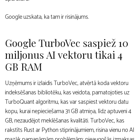
Google uzskata, ka tam ir risinājums.
Google TurboVec saspiež 10
miljonus AI vektoru tikai 4
GB RAM
Uzņēmums ir izlaidis TurboVec, atvērtā koda vektoru
indeksēšanas bibliotēku, kas veidota, pamatojoties uz
TurboQuant algoritmu, kas var saspiest vektoru datu
kopu, kurai nepieciešama 31 GB atmiņa, līdz aptuveni 4
GB, nezaudējot meklēšanas kvalitāti. TurboVec, kas
rakstīts Rust ar Python stiprinājumiem, risina vienu no AI
mazāk pamanāmām problēmām: pieaugošās izmaksas