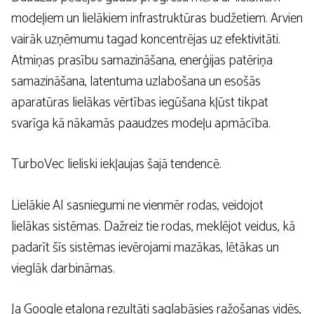
modeļiem un lielākiem infrastruktūras budžetiem. Arvien
vairāk uzņēmumu tagad koncentrējas uz efektivitāti.
Atmiņas prasību samazināšana, enerģijas patēriņa
samazināšana, latentuma uzlabošana un esošās
aparatūras lielākas vērtības iegūšana kļūst tikpat
svarīga kā nākamās paaudzes modeļu apmācība.
TurboVec lieliski iekļaujas šajā tendencē.
Lielākie AI sasniegumi ne vienmēr rodas, veidojot
lielākas sistēmas. Dažreiz tie rodas, meklējot veidus, kā
padarīt šīs sistēmas ievērojami mazākas, lētākas un
vieglāk darbināmas.
Ja Google etalona rezultāti saglabāsies ražošanas vidēs,