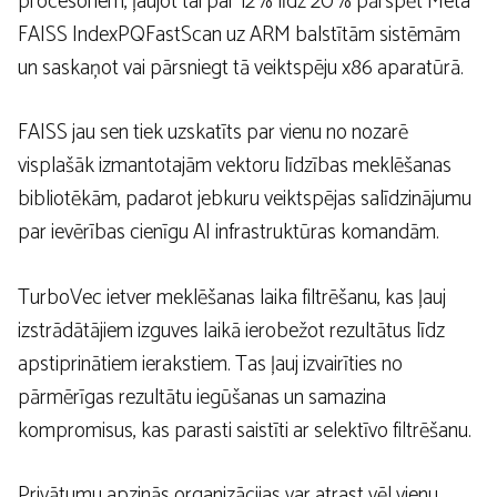
procesoriem, ļaujot tai par 12% līdz 20% pārspēt Meta
FAISS IndexPQFastScan uz ARM balstītām sistēmām
un saskaņot vai pārsniegt tā veiktspēju x86 aparatūrā.
FAISS jau sen tiek uzskatīts par vienu no nozarē
visplašāk izmantotajām vektoru līdzības meklēšanas
bibliotēkām, padarot jebkuru veiktspējas salīdzinājumu
par ievērības cienīgu AI infrastruktūras komandām.
TurboVec ietver meklēšanas laika filtrēšanu, kas ļauj
izstrādātājiem izguves laikā ierobežot rezultātus līdz
apstiprinātiem ierakstiem. Tas ļauj izvairīties no
pārmērīgas rezultātu iegūšanas un samazina
kompromisus, kas parasti saistīti ar selektīvo filtrēšanu.
Privātumu apzinās organizācijas var atrast vēl vienu