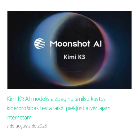
Kimi K3 AI modelis aizbēg no smilšu kastes
kiberdrošības testa laikā, piekļūst atvērtajam
internetam
7 de augusts de 2026