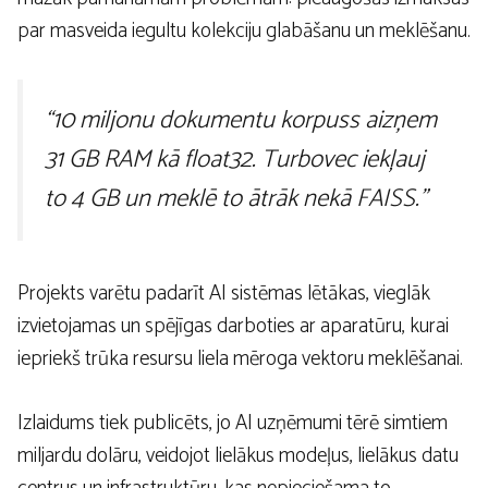
par masveida iegultu kolekciju glabāšanu un meklēšanu.
“10 miljonu dokumentu korpuss aizņem
31 GB RAM kā float32. Turbovec iekļauj
to 4 GB un meklē to ātrāk nekā FAISS.”
Projekts varētu padarīt AI sistēmas lētākas, vieglāk
izvietojamas un spējīgas darboties ar aparatūru, kurai
iepriekš trūka resursu liela mēroga vektoru meklēšanai.
Izlaidums tiek publicēts, jo AI uzņēmumi tērē simtiem
miljardu dolāru, veidojot lielākus modeļus, lielākus datu