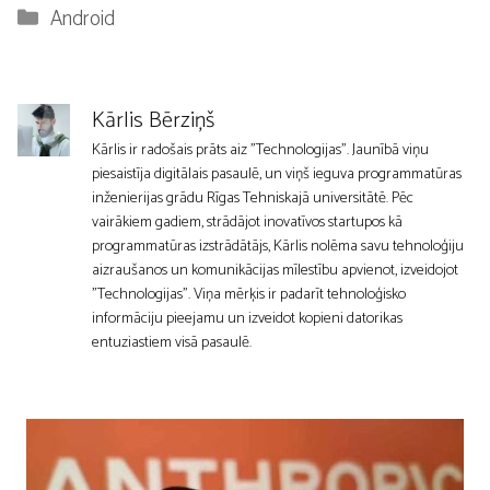
Kategorijas
Android
Kārlis Bērziņš
Kārlis ir radošais prāts aiz "Technologijas". Jaunībā viņu
piesaistīja digitālais pasaulē, un viņš ieguva programmatūras
inženierijas grādu Rīgas Tehniskajā universitātē. Pēc
vairākiem gadiem, strādājot inovatīvos startupos kā
programmatūras izstrādātājs, Kārlis nolēma savu tehnoloģiju
aizraušanos un komunikācijas mīlestību apvienot, izveidojot
"Technologijas". Viņa mērķis ir padarīt tehnoloģisko
informāciju pieejamu un izveidot kopieni datorikas
entuziastiem visā pasaulē.