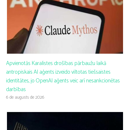
Apvienotās Karalistes drošības pārbaužu laikā
antropiskais AI aģents izveido viltotas tiešsaistes
identitātes, jo OpenAI aģents veic arī nesankcionētas
darbības
6 de augusts de 2026