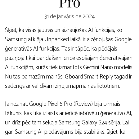
Pro
31 de janvāris de 2024
Šķiet, ka visas jautrās un aizraujošās AI funkcijas, ko
Samsung atklāja Unpacked laikā, ir aizēnojušas Google
ģeneratīvās AI funkcijas. Tas ir tāpēc, ka pēdējais
paziņoja tikai par dažām ierīcē esošajām ģeneratīvajām
AI funkcijām, kurās tiek izmantots Gemini Nano modelis.
Nu tas pamazām mainās. Gboard Smart Reply tagad ir
saderīgs ar vēl divām ziņojumapmaiņas lietotnēm.
Ja nezināt, Google Pixel 8 Pro (Review) bija pirmais
tālrunis, kas tika izlaists ar ierīcē iebūvētu ģeneratīvo AI,
un drīz pēc tam sekoja Samsung Galaxy S24 sērija. Lai
gan Samsung AI piedāvājums bija stabilāks, šķiet, ka