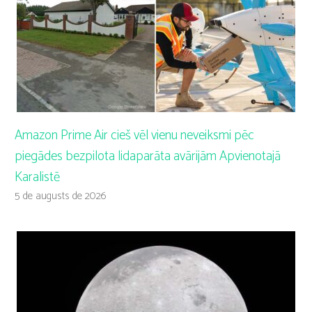
Amazon Prime Air cieš vēl vienu neveiksmi pēc
piegādes bezpilota lidaparāta avārijām Apvienotajā
Karalistē
5 de augusts de 2026