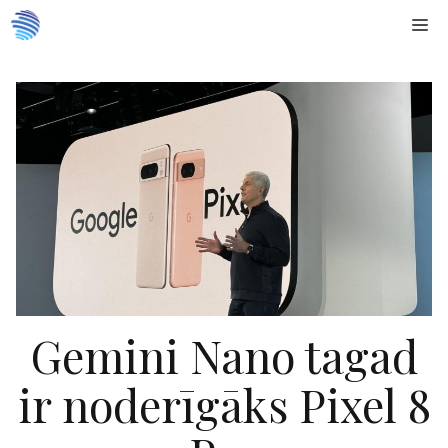
Doties
Me
uz
saturu
Gemini Nano tagad
ir noderīgāks Pixel 8