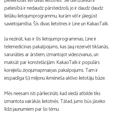
pievienotas vēl divas lietotnes. Šie divi izdevumi
patiesībā ir nedaudz pārsteidzoši, jo ir daudz daudz
lielāku lietojumprogrammu, kurām vēl ir jāiegūst
savietojamība. Šīs divas lietotnes ir Line un KakaoTalk.
Ja nezināt, kas ir šīs lietojumprogrammas, Line ir
telemedicīnas pakalpojums, kas ļauj rezervēt tikšanās,
sarunāties ar ārstiem, izmantojot videozvanus, un
maksāt par konstelācijām. KakaoTalk ir populārs
korejiešu ziņojumapmaiņas pakalpojums. Tam ir
iespaidīga 53 miljonu ikmēneša aktīvo lietotāju bāze.
Mēs neesam īsti pārliecināti, kad viedā atbilde tiks
izmantota vairākās lietotnēs. Tātad, jums būs jāseko
līdzi jaunumiem par šo tēmu.