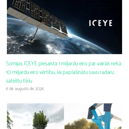
Somijas ICEYE piesaista 1 miljardu eiro par vairāk nekā
10 miljardu eiro vērtību, lai paplašinātu savu radaru
satelītu tīklu
6 de augusts de 2026