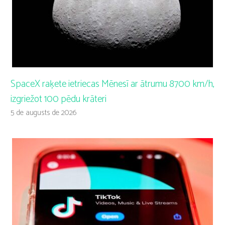
SpaceX raķete ietriecas Mēnesī ar ātrumu 8700 km/h,
izgriežot 100 pēdu krāteri
5 de augusts de 2026