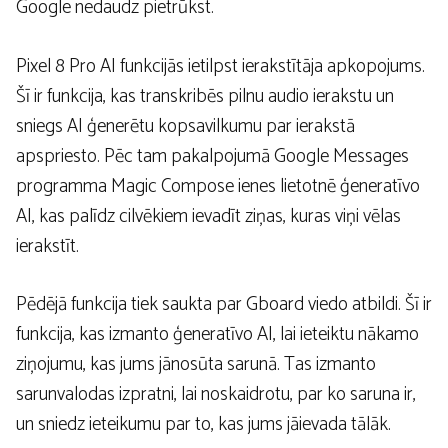
Google nedaudz pietrūkst.
Pixel 8 Pro AI funkcijās ietilpst ierakstītāja apkopojums.
Šī ir funkcija, kas transkribēs pilnu audio ierakstu un
sniegs AI ģenerētu kopsavilkumu par ierakstā
apspriesto. Pēc tam pakalpojumā Google Messages
programma Magic Compose ienes lietotnē ģeneratīvo
AI, kas palīdz cilvēkiem ievadīt ziņas, kuras viņi vēlas
ierakstīt.
Pēdējā funkcija tiek saukta par Gboard viedo atbildi. Šī ir
funkcija, kas izmanto ģeneratīvo AI, lai ieteiktu nākamo
ziņojumu, kas jums jānosūta sarunā. Tas izmanto
sarunvalodas izpratni, lai noskaidrotu, par ko saruna ir,
un sniedz ieteikumu par to, kas jums jāievada tālāk.