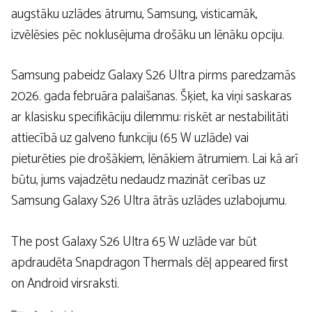
augstāku uzlādes ātrumu, Samsung, visticamāk,
izvēlēsies pēc noklusējuma drošāku un lēnāku opciju.
Samsung pabeidz Galaxy S26 Ultra pirms paredzamās
2026. gada februāra palaišanas. Šķiet, ka viņi saskaras
ar klasisku specifikāciju dilemmu: riskēt ar nestabilitāti
attiecībā uz galveno funkciju (65 W uzlāde) vai
pieturēties pie drošākiem, lēnākiem ātrumiem. Lai kā arī
būtu, jums vajadzētu nedaudz mazināt cerības uz
Samsung Galaxy S26 Ultra ātrās uzlādes uzlabojumu.
The post Galaxy S26 Ultra 65 W uzlāde var būt
apdraudēta Snapdragon Thermals dēļ appeared first
on Android virsraksti.