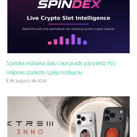
Spindex reāllaika datu cauruļvads pārsniedz 150
miljonus izsekoto spēļu notikumu
8 de augusts de 2026