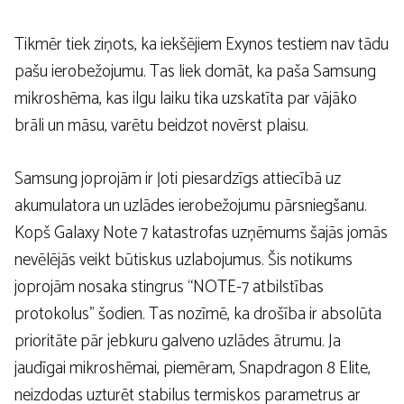
Tikmēr tiek ziņots, ka iekšējiem Exynos testiem nav tādu
pašu ierobežojumu. Tas liek domāt, ka paša Samsung
mikroshēma, kas ilgu laiku tika uzskatīta par vājāko
brāli un māsu, varētu beidzot novērst plaisu.
Samsung joprojām ir ļoti piesardzīgs attiecībā uz
akumulatora un uzlādes ierobežojumu pārsniegšanu.
Kopš Galaxy Note 7 katastrofas uzņēmums šajās jomās
nevēlējās veikt būtiskus uzlabojumus. Šis notikums
joprojām nosaka stingrus “NOTE-7 atbilstības
protokolus” šodien. Tas nozīmē, ka drošība ir absolūta
prioritāte pār jebkuru galveno uzlādes ātrumu. Ja
jaudīgai mikroshēmai, piemēram, Snapdragon 8 Elite,
neizdodas uzturēt stabilus termiskos parametrus ar