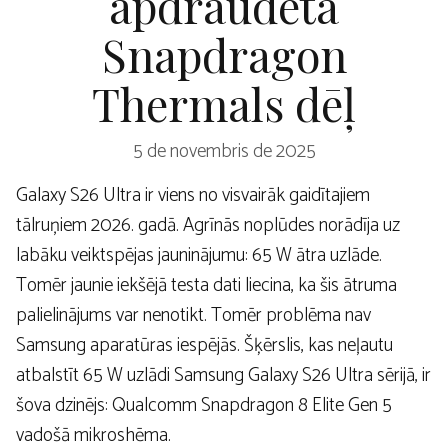
apdraudēta
Snapdragon
Thermals dēļ
5 de novembris de 2025
Galaxy S26 Ultra ir viens no visvairāk gaidītajiem
tālruņiem 2026. gadā. Agrīnās noplūdes norādīja uz
labāku veiktspējas jauninājumu: 65 W ātra uzlāde.
Tomēr jaunie iekšējā testa dati liecina, ka šis ātruma
palielinājums var nenotikt. Tomēr problēma nav
Samsung aparatūras iespējās. Šķērslis, kas neļautu
atbalstīt 65 W uzlādi Samsung Galaxy S26 Ultra sērijā, ir
šova dzinējs: Qualcomm Snapdragon 8 Elite Gen 5
vadošā mikroshēma.