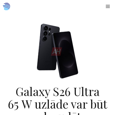
Doties
Me
uz
saturu
Galaxy S26 Ultra
65 W uzlāde var būt