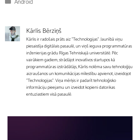
Kategorijas
Android
Kārlis Bērziņš
Kārlis ir radošais prāts aiz "Technologijas". Jaunībā viņu
piesaistīja digitālais pasaulē, un viņš ieguva programmatūras
inženierijas grādu Rīgas Tehniskajā universitātē. Pēc
vairākiem gadiem, strādājot inovatīvos startupos kā
programmatūras izstrādātājs, Kārlis nolēma savu tehnoloģiju
aizraušanos un komunikācijas mīlestību apvienot, izveidojot
"Technologijas". Viņa mērķis ir padarīt tehnoloģisko
informāciju pieejamu un izveidot kopieni datorikas
entuziastiem visā pasaulē.