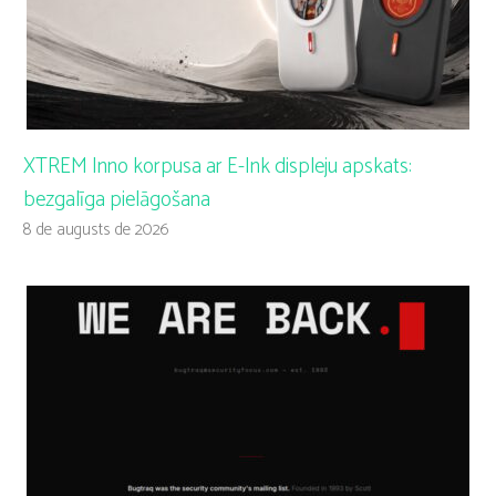
XTREM Inno korpusa ar E-Ink displeju apskats:
bezgalīga pielāgošana
8 de augusts de 2026