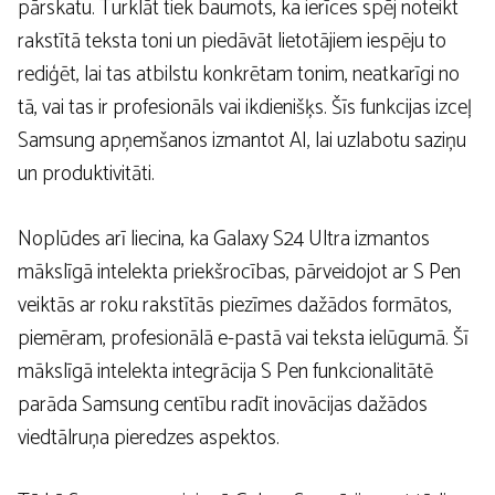
pārskatu. Turklāt tiek baumots, ka ierīces spēj noteikt
rakstītā teksta toni un piedāvāt lietotājiem iespēju to
rediģēt, lai tas atbilstu konkrētam tonim, neatkarīgi no
tā, vai tas ir profesionāls vai ikdienišķs. Šīs funkcijas izceļ
Samsung apņemšanos izmantot AI, lai uzlabotu saziņu
un produktivitāti.
Noplūdes arī liecina, ka Galaxy S24 Ultra izmantos
mākslīgā intelekta priekšrocības, pārveidojot ar S Pen
veiktās ar roku rakstītās piezīmes dažādos formātos,
piemēram, profesionālā e-pastā vai teksta ielūgumā. Šī
mākslīgā intelekta integrācija S Pen funkcionalitātē
parāda Samsung centību radīt inovācijas dažādos
viedtālruņa pieredzes aspektos.