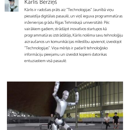
Kārlis Bērziņš
Kārlis ir radošais prāts aiz "Technologijas". Jaunībā viņu
piesaistīja digitālais pasaulē, un viņš ieguva programmatūras
inženierijas grādu Rīgas Tehniskajā universitātē. Pēc
vairākiem gadiem, strādājot inovatīvos startupos kā
programmatūras izstrādātājs, Kārlis nolēma savu tehnoloģiju
aizraušanos un komunikācijas mīlestību apvienot, izveidojot
"Technologijas". Viņa mērķis ir padarīt tehnoloģisko
informāciju pieejamu un izveidot kopieni datorikas
entuziastiem visā pasaulē.