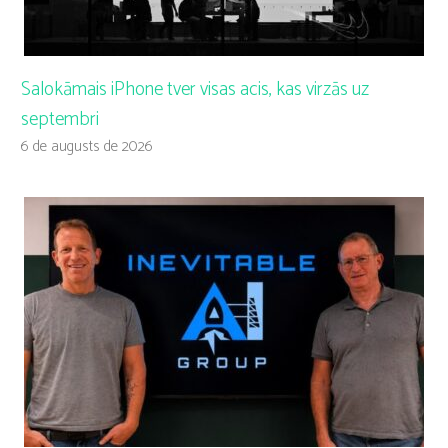
Salokāmais iPhone tver visas acis, kas virzās uz
septembri
6 de augusts de 2026