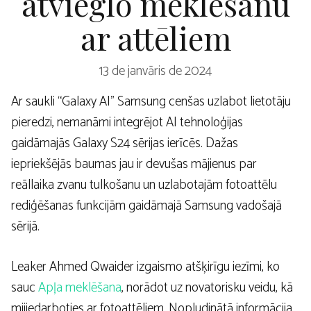
atvieglo meklēšanu
ar attēliem
13 de janvāris de 2024
Ar saukli “Galaxy AI” Samsung cenšas uzlabot lietotāju
pieredzi, nemanāmi integrējot AI tehnoloģijas
gaidāmajās Galaxy S24 sērijas ierīcēs. Dažas
iepriekšējās baumas jau ir devušas mājienus par
reāllaika zvanu tulkošanu un uzlabotajām fotoattēlu
rediģēšanas funkcijām gaidāmajā Samsung vadošajā
sērijā.
Leaker Ahmed Qwaider izgaismo atšķirīgu iezīmi, ko
sauc
Apļa meklēšana
, norādot uz novatorisku veidu, kā
mijiedarboties ar fotoattēliem. Nopludinātā informācija