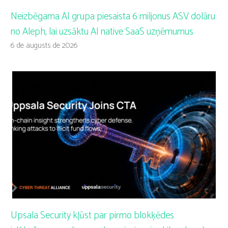
Neizbēgama AI grupa piesaista 6 miljonus ASV dolāru
no Aleph, lai uzsāktu AI native SaaS uzņēmumus
6 de augusts de 2026
Upsala Security kļūst par pirmo blokķēdes