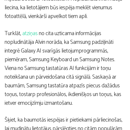
liecina, ka lietotājiem būs iespēja meklēt vienumus
fotoattēlā, vienkārši apvelkot tiem apli.
Turklāt,
atziņas
no cita uzticama informācijas
nopludinātāja Alvin norāda, ka Samsung padziļināti
integrē Galaxy AI svarīgās lietojumprogrammās,
piemēram, Samsung Keyboard un Samsung Notes.
Viena no Samsung tastatūras AI funkcijām ir toņu
noteikšana un pārveidošana citā signālā. Saskaņā ar
baumām, Samsung tastatūra atpazīs piecus dažādus
toņus, tostarp profesionālos, ikdienišķos un toņus, kas
ietver emocijzīmju izmantošanu.
Šķiet, ka baumotās iespējas ir pietiekami pārliecinošas,
lai mudinātu lietotājus pārslēgties no citām populārām