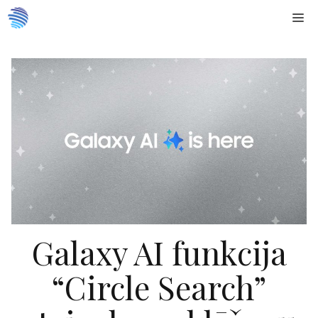
Doties
Me
uz
saturu
Galaxy AI funkcija
“Circle Search”