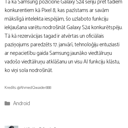
Tā kā Samsung pozicionē Galaxy S24 sēriju pret tādiem
konkurentiem kā Pixel 8, kas pazīstams ar savām
mākslīgā intelekta iespējām, šo uzlaboto funkciju
iekļaušana varētu nodrošināt Galaxy S24 konkurētspēju.
Tā kā rezervācijas tagad ir atvērtas un oficiālais
paziņojums paredzēts 17. janvārī, tehnoloģiju entuziasti
ar nepacietību gaida Samsung jaunāko viedtālruņu
vadošo viedtālruņu atklāšanu un visu AI funkciju klāstu,
ko viņi sola nodrošināt.
Kredīts: @AhmedQwaider888
Kategorijas
Android