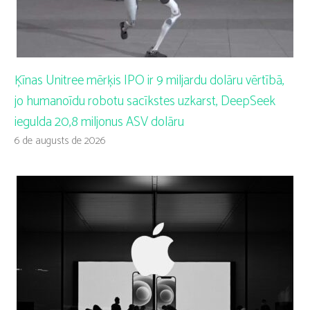
Ķīnas Unitree mērķis IPO ir 9 miljardu dolāru vērtībā,
jo humanoīdu robotu sacīkstes uzkarst, DeepSeek
iegulda 20,8 miljonus ASV dolāru
6 de augusts de 2026