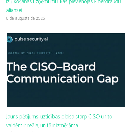
izlūkošanas uzņēmumu, kas pievienojas kiberdraudu
aliansei
6 de augusts de 2026
Jauns pētījums: uzticības plaisa starp CISO un to
valdēm ir reāla, un tā ir izmērāma