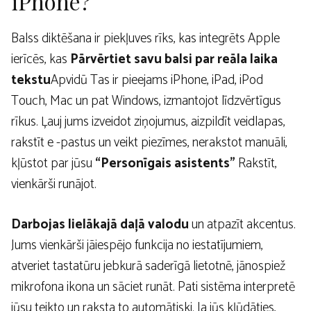
iPhone?
Balss diktēšana ir piekļuves rīks, kas integrēts Apple
ierīcēs, kas
Pārvērtiet savu balsi par reāla laika
tekstu
Apvidū Tas ir pieejams iPhone, iPad, iPod
Touch, Mac un pat Windows, izmantojot līdzvērtīgus
rīkus. Ļauj jums izveidot ziņojumus, aizpildīt veidlapas,
rakstīt e -pastus un veikt piezīmes, nerakstot manuāli,
kļūstot par jūsu
“Personīgais asistents”
Rakstīt,
vienkārši runājot.
Darbojas lielākajā daļā valodu
un atpazīt akcentus.
Jums vienkārši jāiespējo funkcija no iestatījumiem,
atveriet tastatūru jebkurā saderīgā lietotnē, jānospiež
mikrofona ikona un sāciet runāt. Pati sistēma interpretē
jūsu teikto un raksta to automātiski. Ja jūs kļūdāties,