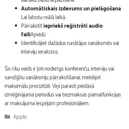
vairāku balsu atpazīšana.
Automātiskais izdevums un pielāgošana
Lai labotu reālā laikā.
Pārrakstīt
iepriekš reģistrēti audio
faili
Apvidū
Identificējiet dažādus runātājus sanāksmēs vai
interviju ierakstos.
Šis rīku veids ir ļoti noderīgs konferenču, interviju vai
sarežģītu sanāksmju pārrakstīšanai, meklējot
maksimālu precizitāti. Viņi parasti piedāvā
izmēģinājuma periodus vai bezmaksas pamatfunkcijas
ar maksājuma iespējām profesionāļiem.
Kategorijas
Apple