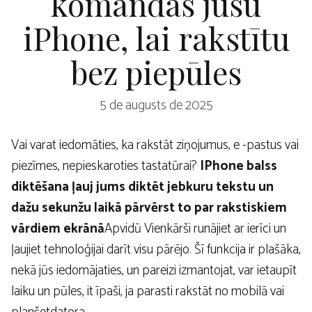
komandas jūsu
iPhone, lai rakstītu
bez piepūles
5 de augusts de 2025
Vai varat iedomāties, ka rakstāt ziņojumus, e -pastus vai
piezīmes, nepieskaroties tastatūrai?
IPhone balss
diktēšana ļauj jums diktēt jebkuru tekstu un
dažu sekunžu laikā pārvērst to par rakstiskiem
vārdiem ekrānā
Apvidū Vienkārši runājiet ar ierīci un
ļaujiet tehnoloģijai darīt visu pārējo. Šī funkcija ir plašāka,
nekā jūs iedomājaties, un pareizi izmantojat, var ietaupīt
laiku un pūles, it īpaši, ja parasti rakstāt no mobilā vai