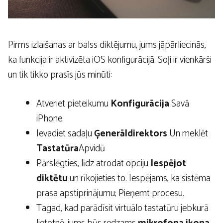
Pirms izlaišanas ar balss diktējumu, jums jāpārliecinās,
ka funkcija ir aktivizēta iOS konfigurācijā. Soļi ir vienkārši
un tik tikko prasīs jūs minūti:
Atveriet pieteikumu
Konfigurācija
Savā
iPhone.
Ievadiet sadaļu
Ģenerāldirektors
Un meklēt
Tastatūra
Apvidū
Pārslēgties, līdz atrodat opciju
Iespējot
diktētu
un rīkojieties to. Iespējams, ka sistēma
prasa apstiprinājumu; Pieņemt procesu.
Tagad, kad parādīsit virtuālo tastatūru jebkurā