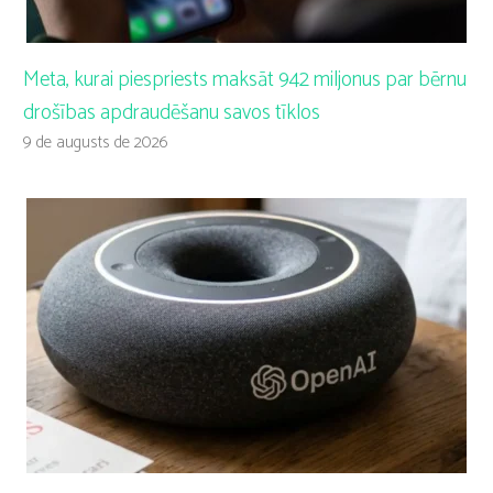
Meta, kurai piespriests maksāt 942 miljonus par bērnu
drošības apdraudēšanu savos tīklos
9 de augusts de 2026