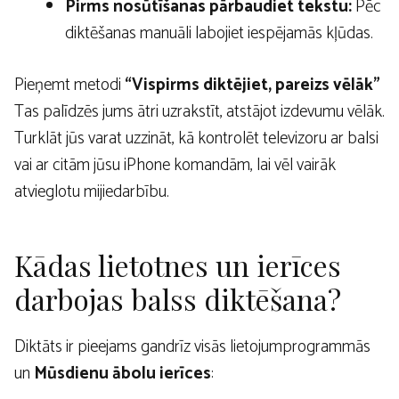
Pirms nosūtīšanas pārbaudiet tekstu:
Pēc
diktēšanas manuāli labojiet iespējamās kļūdas.
Pieņemt metodi
“Vispirms diktējiet, pareizs vēlāk”
Tas palīdzēs jums ātri uzrakstīt, atstājot izdevumu vēlāk.
Turklāt jūs varat uzzināt, kā kontrolēt televizoru ar balsi
vai ar citām jūsu iPhone komandām, lai vēl vairāk
atvieglotu mijiedarbību.
Kādas lietotnes un ierīces
darbojas balss diktēšana?
Diktāts ir pieejams gandrīz visās lietojumprogrammās
un
Mūsdienu ābolu ierīces
: