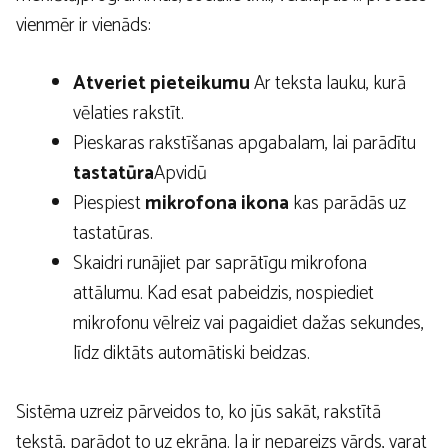
vienmēr ir vienāds:
Atveriet pieteikumu
Ar teksta lauku, kurā
vēlaties rakstīt.
Pieskaras rakstīšanas apgabalam, lai parādītu
tastatūra
Apvidū
Piespiest
mikrofona ikona
kas parādās uz
tastatūras.
Skaidri runājiet par saprātīgu mikrofona
attālumu. Kad esat pabeidzis, nospiediet
mikrofonu vēlreiz vai pagaidiet dažas sekundes,
līdz diktāts automātiski beidzas.
Sistēma uzreiz pārveidos to, ko jūs sakāt, rakstītā
tekstā, parādot to uz ekrāna. Ja ir nepareizs vārds, varat