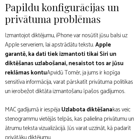
Papildu konfigurācijas un
privātuma problēmas
Izmantojot diktējumu, iPhone var nosūtīt jūsu balsi uz
Apple serveriem, lai apstrādātu tekstu.
Apple
garantē, ka dati tiek izmantoti tikai Siri un
diktēšanas uzlabošanai, nesaistot tos ar jūsu
reklāmas kontu
Apvidū Tomēr, ja jums ir kopīga
sensitīva informācija, varat pārskatīt privātuma politikas
un ierobežot diktāta izmantošanu īpašos gadījumos.
MAC gadījumā ir iespēja
Uzlabota diktēšana
kas veic
stenogrammu vietējās telpās, kas palielina privātumu un
ātrumu teksta vizualizācijā. Jūs varat uzzināt, kā padarīt
privātāku diktējumu.