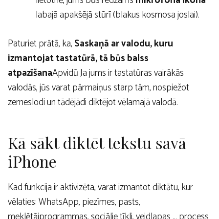
lietotnē, jums būs redzams
mikrofona ikona
labajā apakšējā stūrī (blakus kosmosa joslai).
Paturiet prātā, ka,
Saskaņā ar valodu, kuru
izmantojat tastatūrā, tā būs balss
atpazīšana
Apvidū Ja jums ir tastatūras vairākās
valodās, jūs varat pārmaiņus starp tām, nospiežot
zemeslodi un tādējādi diktējot vēlamajā valodā.
Kā sākt diktēt tekstu savā
iPhone
Kad funkcija ir aktivizēta, varat izmantot diktātu, kur
vēlaties: WhatsApp, piezīmes, pasts,
meklētājprogrammas, sociālie tīkli, veidlapas … process