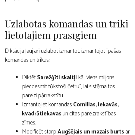
Uzlabotas komandas un triki
lietotājiem prasīgiem
Diktācija ļauj arī uzlabot izmantot, izmantojot īpašas
komandas un trikus:
Diktēt
Sarežģīti skaitļi
kā “viens miljons
piecdesmit tūkstoši četru”, lai sistēma tos
pareizi pārrakstītu.
Izmantojiet komandas
Comillas, iekavās,
kvadrātiekavas
un citas pareizrakstības
zīmes.
Modificēt starp
Augšējais un mazais burts
ar