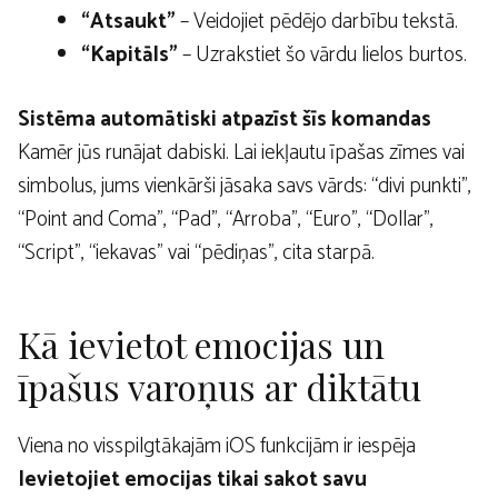
“Atsaukt”
– Veidojiet pēdējo darbību tekstā.
“Kapitāls”
– Uzrakstiet šo vārdu lielos burtos.
Sistēma automātiski atpazīst šīs komandas
Kamēr jūs runājat dabiski. Lai iekļautu īpašas zīmes vai
simbolus, jums vienkārši jāsaka savs vārds: “divi punkti”,
“Point and Coma”, “Pad”, “Arroba”, “Euro”, “Dollar”,
“Script”, “iekavas” vai “pēdiņas”, cita starpā.
Kā ievietot emocijas un
īpašus varoņus ar diktātu
Viena no visspilgtākajām iOS funkcijām ir iespēja
Ievietojiet emocijas tikai sakot savu