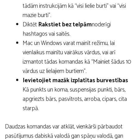
tādām instrukcijām kā “visi lielie burti” vai “visi
mazie burti”.
Diktēt
Rakstiet bez telpām
noderīgi
hashtagos vai saitēs.
Mac un Windows varat mainīt režīmu, lai
vienlaikus mainītu vairākus vārdus, vai arī
izmantot tādas komandas kā “Mainiet šādus 10
vārdus uz lielajiem burtiem”.
Ievietojiet mazāk izplatītas burvestības
Kā punkts un koma, suspensijas punkti, bārs,
apgriezts bārs, pasvītrots, arroba, cipars, cita
starpā.
Daudzas komandas var atklāt, vienkārši pārbaudot
pasūtījumus dabiskā valodā gan spāņu valodā, gan