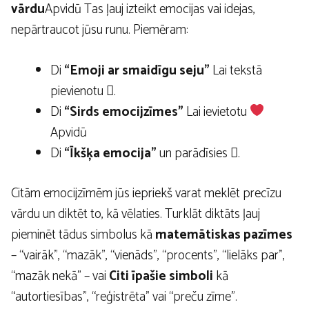
vārdu
Apvidū Tas ļauj izteikt emocijas vai idejas,
nepārtraucot jūsu runu. Piemēram:
Di
“Emoji ar smaidīgu seju”
Lai tekstā
pievienotu .
Di
“Sirds emocijzīmes”
Lai ievietotu
Apvidū
Di
“Īkšķa emocija”
un parādīsies .
Citām emocijzīmēm jūs iepriekš varat meklēt precīzu
vārdu un diktēt to, kā vēlaties. Turklāt diktāts ļauj
pieminēt tādus simbolus kā
matemātiskas pazīmes
– “vairāk”, “mazāk”, “vienāds”, “procents”, “lielāks par”,
“mazāk nekā” – vai
Citi īpašie simboli
kā
“autortiesības”, “reģistrēta” vai “preču zīme”.