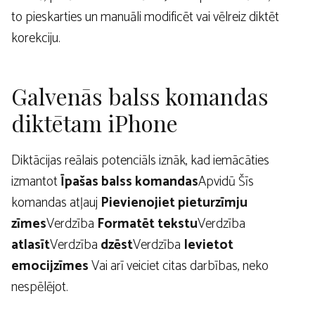
to pieskarties un manuāli modificēt vai vēlreiz diktēt
korekciju.
Galvenās balss komandas
diktētam iPhone
Diktācijas reālais potenciāls iznāk, kad iemācāties
izmantot
Īpašas balss komandas
Apvidū Šīs
komandas atļauj
Pievienojiet pieturzīmju
zīmes
Verdzība
Formatēt tekstu
Verdzība
atlasīt
Verdzība
dzēst
Verdzība
Ievietot
emocijzīmes
Vai arī veiciet citas darbības, neko
nespēlējot.