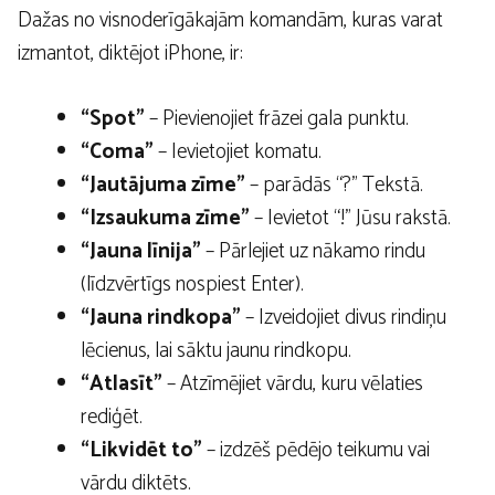
Dažas no visnoderīgākajām komandām, kuras varat
izmantot, diktējot iPhone, ir:
“Spot”
– Pievienojiet frāzei gala punktu.
“Coma”
– Ievietojiet komatu.
“Jautājuma zīme”
– parādās “?” Tekstā.
“Izsaukuma zīme”
– Ievietot “!” Jūsu rakstā.
“Jauna līnija”
– Pārlejiet uz nākamo rindu
(līdzvērtīgs nospiest Enter).
“Jauna rindkopa”
– Izveidojiet divus rindiņu
lēcienus, lai sāktu jaunu rindkopu.
“Atlasīt”
– Atzīmējiet vārdu, kuru vēlaties
rediģēt.
“Likvidēt to”
– izdzēš pēdējo teikumu vai
vārdu diktēts.