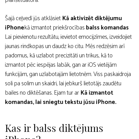
planšetdatora.
Šajā ceļvedī jūs atklāsiet
Kā aktivizēt diktējumu
iPhone
kā izmantot priekšrocības
balss komandas
Lai pievienotu rezultātu, ievietot emocijzīmes, izveidojiet
jaunas rindkopas un daudz ko citu. Mēs redzēsim arī
padomus, kā uzlabot precizitāti un trikus, kā to
izmantot pēc iespējas labāk, gan ar iOS vietējām
funkcijām, gan uzlabotajām lietotnēm. Viss paskaidroja
soli pa solim un skaidri, lai jebkurš lietotājs zaudētu
bailes no diktēšanas. Ejam tur ar
Kā izmantot
komandas, lai sniegtu tekstu jūsu iPhone.
Kas ir balss diktējums