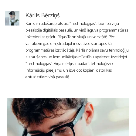
Kārlis Bērziņš
Kārlis ir radošais prāts aiz "Technologijas". Jaunībā viņu
piesaistīja digitālais pasaulē, un viņš ieguva programmatūras
inženierijas grādu Rīgas Tehniskajā universitātē. Pēc
vairākiem gadiem, strādājot inovatīvos startupos kā
programmatūras izstrādātājs, Kārlis nolēma savu tehnoloģiju
aizraušanos un komunikācijas mīlestību apvienot, izveidojot
"Technologijas". Viņa mērķis ir padarīt tehnoloģisko
informāciju pieejamu un izveidot kopieni datorikas
entuziastiem visā pasaulē.