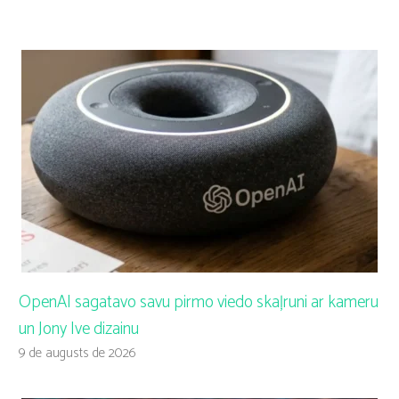
OpenAI sagatavo savu pirmo viedo skaļruni ar kameru
un Jony Ive dizainu
9 de augusts de 2026