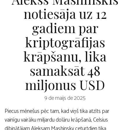
notiesāja uz 12
gadiem par
kriptogrāfijas
krāpšanu, lika
samaksāt 48
miljonus USD
9 de maijs de 2025
Piecus mēnešus pēc tam, kad viņš tika atzīts par
vainīgu vairāku miljardu dolāru krāpšanā, Celsius
dibinātājam Aleksam Mashinsky ceturtdien tika