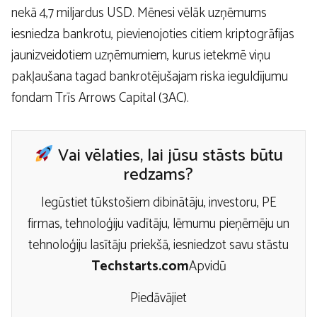
nekā 4,7 miljardus USD. Mēnesi vēlāk uzņēmums
iesniedza bankrotu, pievienojoties citiem kriptogrāfijas
jaunizveidotiem uzņēmumiem, kurus ietekmē viņu
pakļaušana tagad bankrotējušajam riska ieguldījumu
fondam Trīs Arrows Capital (3AC).
Vai vēlaties, lai jūsu stāsts būtu
redzams?
Iegūstiet tūkstošiem dibinātāju, investoru, PE
firmas, tehnoloģiju vadītāju, lēmumu pieņēmēju un
tehnoloģiju lasītāju priekšā, iesniedzot savu stāstu
Techstarts.com
Apvidū
Piedāvājiet