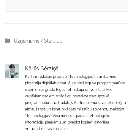
Kategorijas
Uzņēmums / Start-up
Kārlis Bērziņš
Kārlis ir radošais prāts aiz "Technologijas". Jaunībā viņu
piesaistīja digitālais pasaulē, un viņš ieguva programmatūras
inženierijas grādu Rīgas Tehniskajā universitātē. Pēc
vairākiem gadiem, strādājot inovatīvos startupos kā
programmatūras izstrādātājs, Kārlis nolēma savu tehnoloģiju
aizraušanos un komunikācijas mīlestību apvienot, izveidojot
"Technologijas". Viņa mērķis ir padarīt tehnoloģisko
informāciju pieejamu un izveidot kopieni datorikas
entuziastiem visā pasaulē.