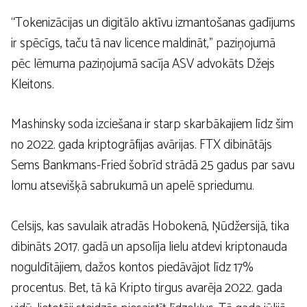
“Tokenizācijas un digitālo aktīvu izmantošanas gadījums
ir spēcīgs, taču tā nav licence maldināt,” paziņojumā
pēc lēmuma paziņojumā sacīja ASV advokāts Džejs
Kleitons.
Mashinsky soda izciešana ir starp skarbākajiem līdz šim
no 2022. gada kriptogrāfijas avārijas. FTX dibinātājs
Sems Bankmans-Fried šobrīd strādā 25 gadus par savu
lomu atsevišķā sabrukumā un apelē spriedumu.
Celsijs, kas savulaik atradās Hobokenā, Ņūdžersijā, tika
dibināts 2017. gadā un apsolīja lielu atdevi kriptonauda
noguldītājiem, dažos kontos piedāvājot līdz 17%
procentus. Bet, tā kā Kripto tirgus avarēja 2022. gada