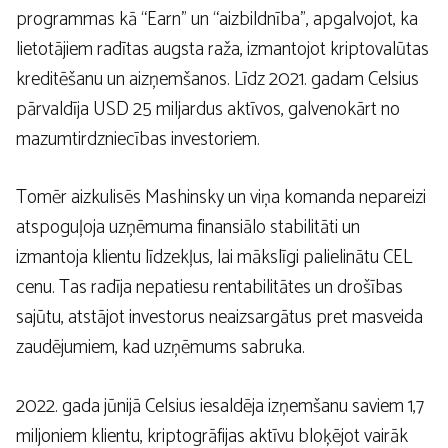
programmas kā “Earn” un “aizbildnība”, apgalvojot, ka
lietotājiem radītas augsta raža, izmantojot kriptovalūtas
kreditēšanu un aizņemšanos. Līdz 2021. gadam Celsius
pārvaldīja USD 25 miljardus aktīvos, galvenokārt no
mazumtirdzniecības investoriem.
Tomēr aizkulisēs Mashinsky un viņa komanda nepareizi
atspoguļoja uzņēmuma finansiālo stabilitāti un
izmantoja klientu līdzekļus, lai mākslīgi palielinātu CEL
cenu. Tas radīja nepatiesu rentabilitātes un drošības
sajūtu, atstājot investorus neaizsargātus pret masveida
zaudējumiem, kad uzņēmums sabruka.
2022. gada jūnijā Celsius iesaldēja izņemšanu saviem 1,7
miljoniem klientu, kriptogrāfijas aktīvu bloķējot vairāk