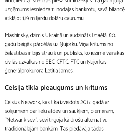
vidū, lietotāji steidzās piesaistīt līdzekļus. Tā gada jūlijā
uzņēmums iesniedza 11. nodaļas bankrotu, savā bilancē
atklājot 1,19 miljardu dolāru caurumu.
Mashinsky, dzimis Ukrainā un audzināts Izraēlā, 80.
gadu beigās pārcēlās uz Ņujorku. Viņa kritums no
žēlastības ir bijis straujš un publisks, ko iezīmē vairākas
civilās uzvalkas no SEC, CFTC, FTC un Ņujorkas
ģenerālprokurora Letitia James.
Celsija tīkla pieaugums un kritums
Celsius Network, kas tika izveidots 2017. gadā ar
solījumiem par lielu atdevi un saukļiem, piemēram,
“Netwank sevi”, sevi tirgoja kā drošu alternatīvu
tradicionālajām bankām. Tas piedāvāja tādas