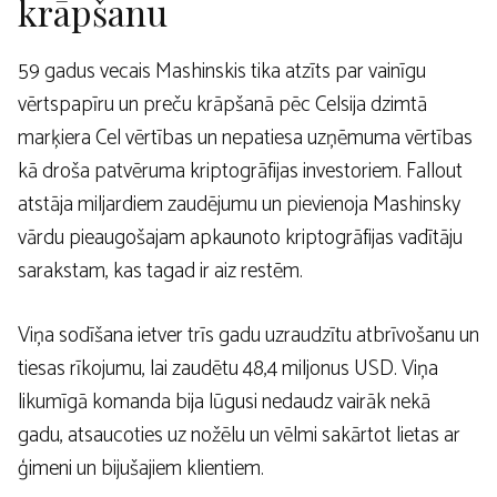
krāpšanu
59 gadus vecais Mashinskis tika atzīts par vainīgu
vērtspapīru un preču krāpšanā pēc Celsija dzimtā
marķiera Cel vērtības un nepatiesa uzņēmuma vērtības
kā droša patvēruma kriptogrāfijas investoriem. Fallout
atstāja miljardiem zaudējumu un pievienoja Mashinsky
vārdu pieaugošajam apkaunoto kriptogrāfijas vadītāju
sarakstam, kas tagad ir aiz restēm.
Viņa sodīšana ietver trīs gadu uzraudzītu atbrīvošanu un
tiesas rīkojumu, lai zaudētu 48,4 miljonus USD. Viņa
likumīgā komanda bija lūgusi nedaudz vairāk nekā
gadu, atsaucoties uz nožēlu un vēlmi sakārtot lietas ar
ģimeni un bijušajiem klientiem.