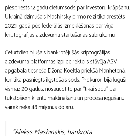
piespriests 12 gadu cietumsods par investoru krāpšanu.
Ukrainā dzimušais Mashinsky pirmo reizi tika arestēts
2023. gadā pēc federālās izmeklēšanas par viņa
kriptogrāfijas aizdevuma startēšanas sabrukumu.
Ceturtdien bijušais bankrotējušās kriptogrāfijas
aizdevuma platformas izpilddirektors stāvēja ASV
apgabala tiesneša Džona Koeltla priekšā Manhetenā,
kur tika pasniegts ilgstošais sods. Prokurori bija lūguši
vismaz 20 gadus, nosaucot to par “tikai sodu” par
tūkstošiem klientu maldināšanu un procesa iegūšanu
vairāk nekā 48 miljonus dolāru.
“Alekss Mashinskis, bankrota