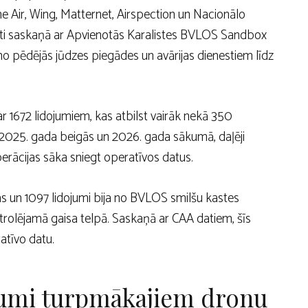
 Air, Wing, Matternet, Airspection un Nacionālo
veikti saskaņā ar Apvienotās Karalistes BVLOS Sandbox
 pēdējās jūdzes piegādes un avārijas dienestiem līdz
 1672 lidojumiem, kas atbilst vairāk nekā 350
 2025. gada beigās un 2026. gada sākumā, daļēji
erācijas sāka sniegt operatīvos datus.
 un 1097 lidojumi bija no BVLOS smilšu kastes
trolējamā gaisa telpā. Saskaņā ar CAA datiem, šīs
atīvo datu.
ījumi turpmākajiem dronu