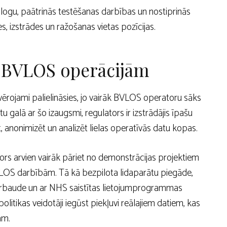
logu, paātrinās testēšanas darbības un nostiprinās
s, izstrādes un ražošanas vietas pozīcijas.
 BVLOS operācijām
ērojami palielināsies, jo vairāk BVLOS operatoru sāks
tu galā ar šo izaugsmi, regulators ir izstrādājis īpašu
, anonimizēt un analizēt lielas operatīvās datu kopas.
ors arvien vairāk pāriet no demonstrācijas projektiem
OS darbībām. Tā kā bezpilota lidaparātu piegāde,
pārbaude un ar NHS saistītas lietojumprogrammas
itikas veidotāji iegūst piekļuvi reālajiem datiem, kas
am.