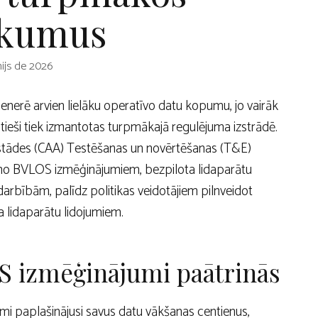
ikumus
nijs de 2026
enerē arvien lielāku operatīvo datu kopumu, jo vairāk
ieši tiek izmantotas turpmākajā regulējuma izstrādē.
 iestādes (CAA) Testēšanas un novērtēšanas (T&E)
 no BVLOS izmēģinājumiem, bezpilota lidaparātu
arbībām, palīdz politikas veidotājiem pilnveidot
a lidaparātu lidojumiem.
 izmēģinājumi paātrinās
ami paplašinājusi savus datu vākšanas centienus,