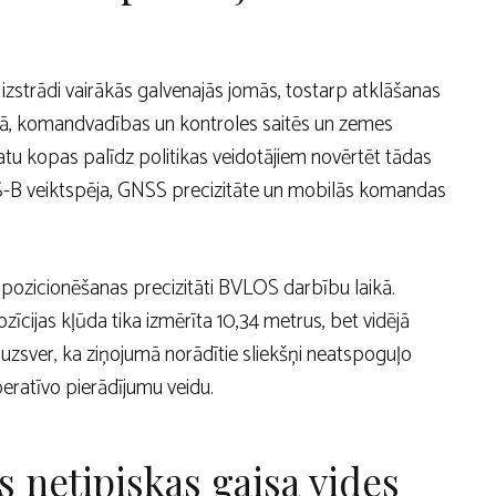
s izstrādi vairākās galvenajās jomās, tostarp atklāšanas
ā, komandvadības un kontroles saitēs un zemes
atu kopas palīdz politikas veidotājiem novērtēt tādas
S-B veiktspēja, GNSS precizitāte un mobilās komandas
pozicionēšanas precizitāti BVLOS darbību laikā.
cijas kļūda tika izmērīta 10,34 metrus, bet vidējā
uzsver, ka ziņojumā norādītie sliekšņi neatspoguļo
eratīvo pierādījumu veidu.
 netipiskas gaisa vides