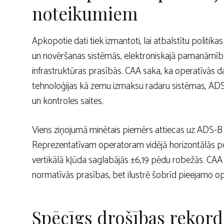
noteikumiem
Apkopotie dati tiek izmantoti, lai atbalstītu politika
un novēršanas sistēmās, elektroniskajā pamanāmīb
infrastruktūras prasībās. CAA saka, ka operatīvās d
tehnoloģijas kā zemu izmaksu radaru sistēmas, AD
un kontroles saites.
Viens ziņojumā minētais piemērs attiecas uz ADS-B 
Reprezentatīvam operatoram vidējā horizontālās pozī
vertikālā kļūda saglabājās ±6,19 pēdu robežās. CAA 
normatīvās prasības, bet ilustrē šobrīd pieejamo op
Spēcīgs drošības rekords