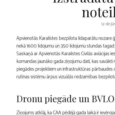
note
12 de jū
Apvienotās Karalistes bezpilota lidaparātu nozare ģ
nekā 1600 lidojumu un 350 lidojumu stundas tagad t
Saskaņā ar Apvienotās Karalistes Civilās aviācijas
komandas jaunāko gada ziņojumu dati, kas savākti
piegādes projektiem un infrastruktūras pārbaudes d
rutīnas sistēmu ārpus vizuālās redzamības bezpilot
Dronu piegāde un BVLOS
Ziņojums atklāj, ka CAA pēdējā gada laikā ir ievēroj