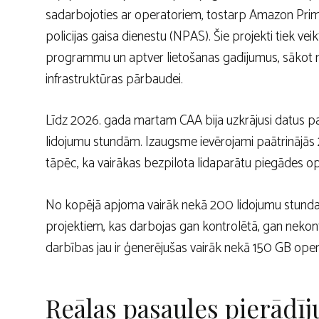
sadarbojoties ar operatoriem, tostarp Amazon Prime
policijas gaisa dienestu (NPAS). Šie projekti tiek 
programmu un aptver lietošanas gadījumus, sākot no
infrastruktūras pārbaudei.
Līdz 2026. gada martam CAA bija uzkrājusi datus par
lidojumu stundām. Izaugsme ievērojami paātrinājās
tāpēc, ka vairākas bezpilota lidaparātu piegādes op
No kopējā apjoma vairāk nekā 200 lidojumu stundas
projektiem, kas darbojas gan kontrolētā, gan nekon
darbības jau ir ģenerējušas vairāk nekā 150 GB oper
Reālas pasaules pierād