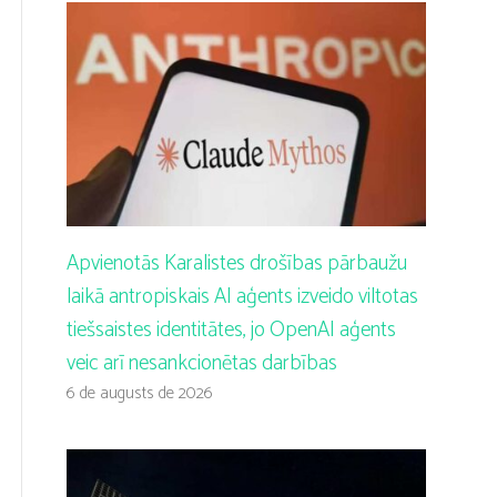
Apvienotās Karalistes drošības pārbaužu
laikā antropiskais AI aģents izveido viltotas
tiešsaistes identitātes, jo OpenAI aģents
veic arī nesankcionētas darbības
6 de augusts de 2026