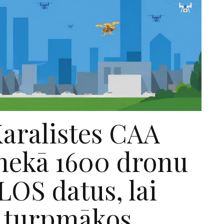
aralistes CAA
nekā 1600 dronu
OS datus, lai
u turpmākos