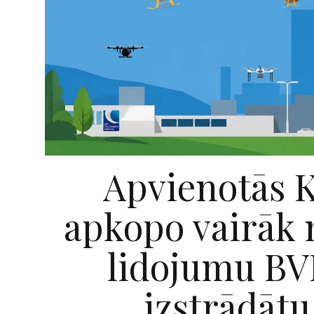
Apvienotās K
apkopo vairāk 
lidojumu BVL
izstrādāt