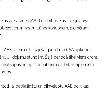
skās gaisa vides (AAE) darbībās, kas ir regulatīvā
robežotiem infrastruktūras koridoriem, piemēram,
m.
ā ar AAE sistēmu. Pagājušā gada laikā CAA apkopoja
 100 lidojumu stundām. Šajā periodā tikai viens drons
ns neatkāpās no apstiprinātajiem darbības apjomiem
pjomos.
antoti, lai paplašinātu un pilnveidotu AAE politikas