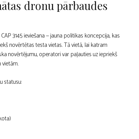
inātas dronu pārbaudes
 CAP 3145 ieviešana — jauna politikas koncepcija, kas
kš novērtētas testa vietas. Tā vietā, lai katram
iska novērtējumu, operatori var paļauties uz iepriekš
 vietām.
u statusu:
kota)