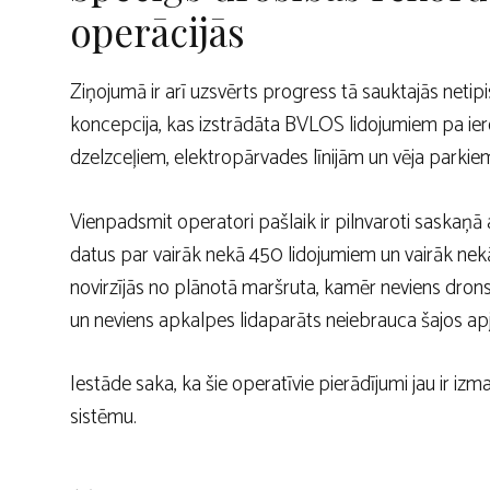
operācijās
Ziņojumā ir arī uzsvērts progress tā sauktajās netipi
koncepcija, kas izstrādāta BVLOS lidojumiem pa ie
dzelzceļiem, elektropārvades līnijām un vēja parkie
Vienpadsmit operatori pašlaik ir pilnvaroti saskaņ
datus par vairāk nekā 450 lidojumiem un vairāk nekā
novirzījās no plānotā maršruta, kamēr neviens dro
un neviens apkalpes lidaparāts neiebrauca šajos a
Iestāde saka, ka šie operatīvie pierādījumi jau ir izm
sistēmu.