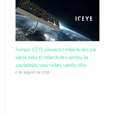
Somijas ICEYE piesaista 1 miljardu eiro par
vairāk nekā 10 miljardu eiro vērtību, lai
paplašinātu savu radaru satelītu tīklu
6 de augusts de 2026