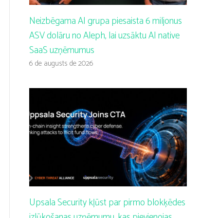
Neizbēgama AI grupa piesaista 6 miljonus
ASV dolāru no Aleph, lai uzsāktu AI native
SaaS uzņēmumus
6 de augusts de 2026
Upsala Security kļūst par pirmo blokķēdes
izlūkošanas uzņēmumu, kas pievienojas