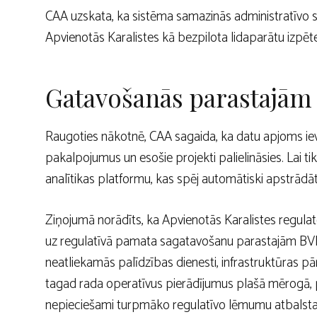
CAA uzskata, ka sistēma samazinās administratīvo s
Apvienotās Karalistes kā bezpilota lidaparātu izpēte
Gatavošanās parastajām
Raugoties nākotnē, CAA sagaida, ka datu apjoms iev
pakalpojumus un esošie projekti palielināsies. Lai tik
analītikas platformu, kas spēj automātiski apstrādāt
Ziņojumā norādīts, ka Apvienotās Karalistes regulat
uz regulatīvā pamata sagatavošanu parastajām BVL
neatliekamās palīdzības dienesti, infrastruktūras 
tagad rada operatīvus pierādījumus plašā mērogā, pol
nepieciešami turpmāko regulatīvo lēmumu atbalst