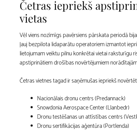
Četras iepriekš apstipr
vietas
Vēl viens nozīmīgs pavērsiens pārskata periodā bija
ļauj bezpilota lidaparātu operatoriem izmantot ieprie
lietojumam veiktu pilnu konkrētai vietai raksturīgu r
apstiprinātiem drošības novērtējumiem norādītajām
Četras vietnes tagad ir saņēmušas iepriekš novērtēt
Nacionālais dronu centrs (Predannack)
Snowdonia Aerospace Center (Llanbedr)
Dronu testēšanas un attīstības centrs (Vest
Dronu sertifikācijas aģentūra (Portlenda)