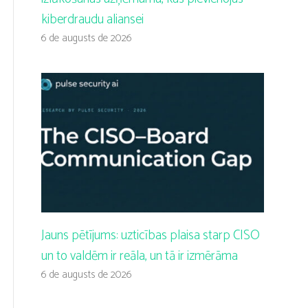
kiberdraudu aliansei
6 de augusts de 2026
Jauns pētījums: uzticības plaisa starp CISO
un to valdēm ir reāla, un tā ir izmērāma
6 de augusts de 2026