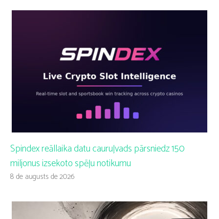
Spindex reāllaika datu cauruļvads pārsniedz 150
miljonus izsekoto spēļu notikumu
8 de augusts de 2026