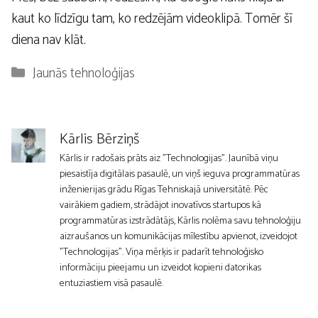
kaut ko līdzīgu tam, ko redzējām videoklipā. Tomēr šī
diena nav klāt.
Kategorijas
Jaunās tehnoloģijas
Kārlis Bērziņš
Kārlis ir radošais prāts aiz "Technologijas". Jaunībā viņu
piesaistīja digitālais pasaulē, un viņš ieguva programmatūras
inženierijas grādu Rīgas Tehniskajā universitātē. Pēc
vairākiem gadiem, strādājot inovatīvos startupos kā
programmatūras izstrādātājs, Kārlis nolēma savu tehnoloģiju
aizraušanos un komunikācijas mīlestību apvienot, izveidojot
"Technologijas". Viņa mērķis ir padarīt tehnoloģisko
informāciju pieejamu un izveidot kopieni datorikas
entuziastiem visā pasaulē.