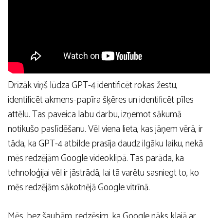
Drīzāk viņš lūdza GPT-4 identificēt rokas žestu,
identificēt akmens-papīra šķēres un identificēt pīles
attēlu. Tas paveica labu darbu, izņemot sākumā
notikušo paslīdēšanu. Vēl viena lieta, kas jāņem vērā, ir
tāda, ka GPT-4 atbilde prasīja daudz ilgāku laiku, nekā
mēs redzējām Google videoklipā. Tas parāda, ka
tehnoloģijai vēl ir jāstrādā, lai tā varētu sasniegt to, ko
mēs redzējām sākotnējā Google vitrīnā.
Mēs, bez šaubām, redzēsim, ka Google nāks klajā ar