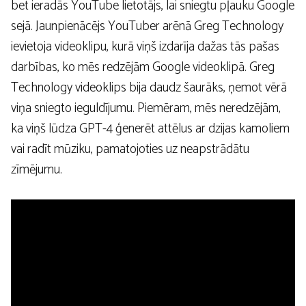
bet ieradās YouTube lietotājs, lai sniegtu pļauku Google
sejā. Jaunpienācējs YouTuber arēnā Greg Technology
ievietoja videoklipu, kurā viņš izdarīja dažas tās pašas
darbības, ko mēs redzējām Google videoklipā. Greg
Technology videoklips bija daudz šaurāks, ņemot vērā
viņa sniegto ieguldījumu. Piemēram, mēs neredzējām,
ka viņš lūdza GPT-4 ģenerēt attēlus ar dzijas kamoliem
vai radīt mūziku, pamatojoties uz neapstrādātu
zīmējumu.