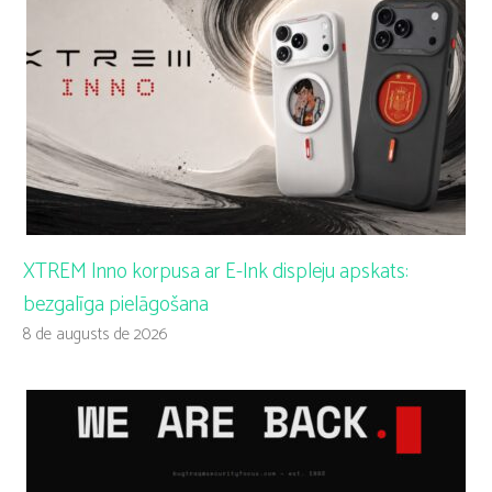
XTREM Inno korpusa ar E-Ink displeju apskats:
bezgalīga pielāgošana
8 de augusts de 2026