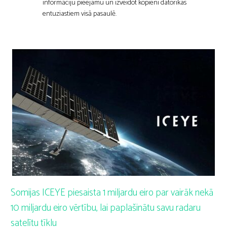
informāciju pieejamu un izveidot kopieni datorikas
entuziastiem visā pasaulē.
Somijas ICEYE piesaista 1 miljardu eiro par vairāk nekā
10 miljardu eiro vērtību, lai paplašinātu savu radaru
satelītu tīklu