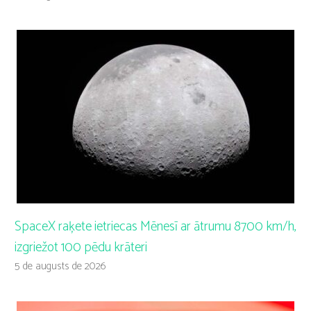
SpaceX raķete ietriecas Mēnesī ar ātrumu 8700 km/h,
izgriežot 100 pēdu krāteri
5 de augusts de 2026