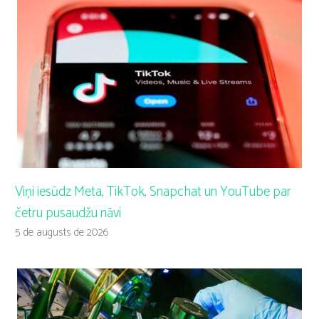
Viņi iesūdz Meta, TikTok, Snapchat un YouTube par
četru pusaudžu nāvi
5 de augusts de 2026