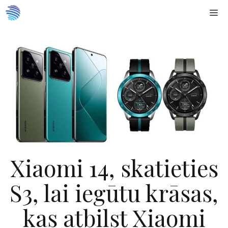
Doties
Me
uz
saturu
Xiaomi 14, skatieties
S3, lai iegūtu krāsas,
kas atbilst Xiaomi