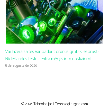
Vai lāzera saites var padarīt dronus grūtāk iesprūst?
Nīderlandes testu centra mērķis ir to noskaidrot
5 de augusts de 2026
© 2026 Tehnologijas |
Tehnologijas@aol.com