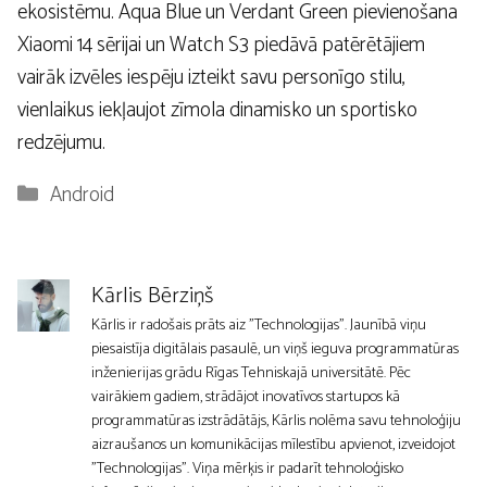
ekosistēmu. Aqua Blue un Verdant Green pievienošana
Xiaomi 14 sērijai un Watch S3 piedāvā patērētājiem
vairāk izvēles iespēju izteikt savu personīgo stilu,
vienlaikus iekļaujot zīmola dinamisko un sportisko
redzējumu.
Kategorijas
Android
Kārlis Bērziņš
Kārlis ir radošais prāts aiz "Technologijas". Jaunībā viņu
piesaistīja digitālais pasaulē, un viņš ieguva programmatūras
inženierijas grādu Rīgas Tehniskajā universitātē. Pēc
vairākiem gadiem, strādājot inovatīvos startupos kā
programmatūras izstrādātājs, Kārlis nolēma savu tehnoloģiju
aizraušanos un komunikācijas mīlestību apvienot, izveidojot
"Technologijas". Viņa mērķis ir padarīt tehnoloģisko