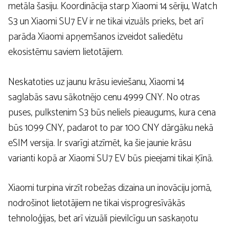
metāla šasiju. Koordinācija starp Xiaomi 14 sēriju, Watch
S3 un Xiaomi SU7 EV ir ne tikai vizuāls prieks, bet arī
parāda Xiaomi apņemšanos izveidot saliedētu
ekosistēmu saviem lietotājiem.
Neskatoties uz jaunu krāsu ieviešanu, Xiaomi 14
saglabās savu sākotnējo cenu 4999 CNY. No otras
puses, pulkstenim S3 būs neliels pieaugums, kura cena
būs 1099 CNY, padarot to par 100 CNY dārgāku nekā
eSIM versija. Ir svarīgi atzīmēt, ka šie jaunie krāsu
varianti kopā ar Xiaomi SU7 EV būs pieejami tikai Ķīnā.
Xiaomi turpina virzīt robežas dizaina un inovāciju jomā,
nodrošinot lietotājiem ne tikai visprogresīvākās
tehnoloģijas, bet arī vizuāli pievilcīgu un saskaņotu