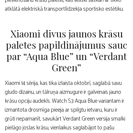
pievienošanu krāsu paletei, kas lieliski saskan ar tikko
atklātā elektriskā transportlīdzekļa sportisko estētiku.
Xiaomi divus jaunos krāsu
paletes papildinājumus sauc
par “Aqua Blue” un “Verdant
Green”
Xiaomi 14 sērija, kas tika izlaista oktobrī, saglabā savu
gludo dizainu, un tālruņa aizmugure ir galvenais jauno
krāsu opciju audekls. Watch S3 Aqua Blue variantam ir
izmantota drosmīga pieeja ar spilgtu ietvaru, kuru ir
grūti nepamanīt, savukārt Verdant Green versija smalki
pielāgo joslas krāsu, vienlaikus saglabājot to pašu