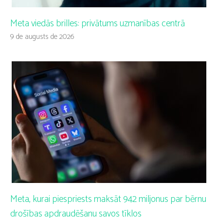
Meta viedās brilles: privātums uzmanības centrā
9 de augusts de 2026
Meta, kurai piespriests maksāt 942 miljonus par bērnu
drošības apdraudēšanu savos tīklos