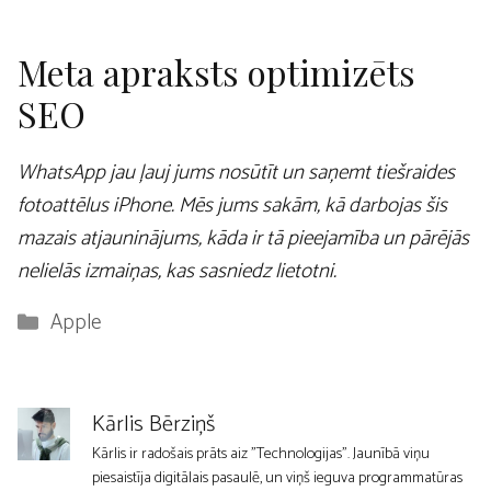
Meta apraksts optimizēts
SEO
WhatsApp jau ļauj jums nosūtīt un saņemt tiešraides
fotoattēlus iPhone. Mēs jums sakām, kā darbojas šis
mazais atjauninājums, kāda ir tā pieejamība un pārējās
nelielās izmaiņas, kas sasniedz lietotni.
Kategorijas
Apple
Kārlis Bērziņš
Kārlis ir radošais prāts aiz "Technologijas". Jaunībā viņu
piesaistīja digitālais pasaulē, un viņš ieguva programmatūras