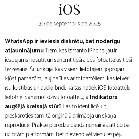
iOS
30 de septembris de 2025
WhatsApp ir ieviesis diskrētu, bet noderīgu
atjauninājumu
Tiem, kas izmanto iPhone: jau ir
iespējams nosūtīt un saņemt tiešraides fotoattēlus tieši
tērzēšanā. Šī funkcija, kas visiem lietotājiem joprojām
kļūst pamazām, ļauj dalīties ar fotoattēliem, kas ietver
īsu kustības un audio brīdi, kā tas notiek iOS fotoattēlu
lietotnē. Saņemot dzīvu fotoattēlu, a
Indikators
augšējā kreisajā stūrī
Tas to identificē, un,
pieskaroties tam, tā oriģinālā animācija un skaņa
reproducē. Praksē pieredze daudz nemainās attiecībā
uz citām platformām, bet pievieno vēl vienu iespēju