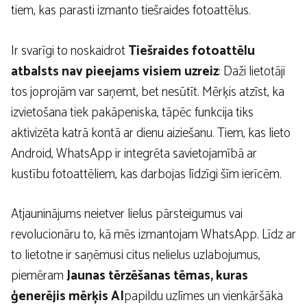
tiem, kas parasti izmanto tiešraides fotoattēlus.
Ir svarīgi to noskaidrot
Tiešraides fotoattēlu
atbalsts nav pieejams visiem uzreiz
: Daži lietotāji
tos joprojām var saņemt, bet nesūtīt. Mērķis atzīst, ka
izvietošana tiek pakāpeniska, tāpēc funkcija tiks
aktivizēta katrā kontā ar dienu aiziešanu. Tiem, kas lieto
Android, WhatsApp ir integrēta savietojamībā ar
kustību fotoattēliem, kas darbojas līdzīgi šīm ierīcēm.
Atjauninājums neietver lielus pārsteigumus vai
revolucionāru to, kā mēs izmantojam WhatsApp. Līdz ar
to lietotne ir saņēmusi citus nelielus uzlabojumus,
piemēram
Jaunas tērzēšanas tēmas, kuras
ģenerējis mērķis AI
papildu uzlīmes un vienkāršāka