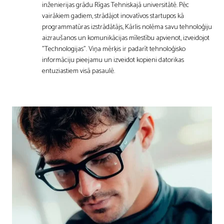
inženierijas grādu Rīgas Tehniskajā universitātē. Pēc
vairākiem gadiem, strādājot inovatīvos startupos kā
programmatūras izstrādātājs, Kārlis nolēma savu tehnoloģiju
aizraušanos un komunikācijas mīlestību apvienot, izveidojot
"Technologijas". Viņa mērķis ir padarīt tehnoloģisko
informāciju pieejamu un izveidot kopieni datorikas
entuziastiem visā pasaulē.