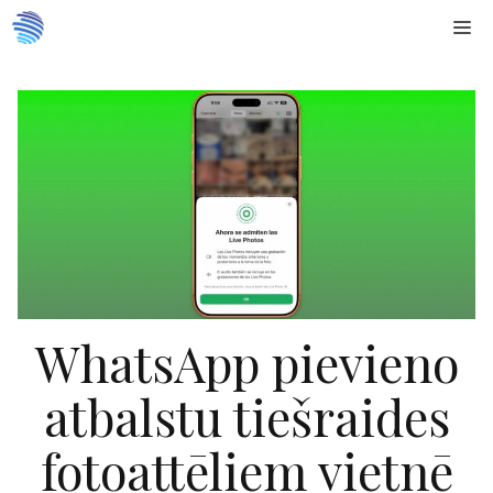
Doties
Me
uz
saturu
WhatsApp pievieno
atbalstu tiešraides
fotoattēliem vietnē