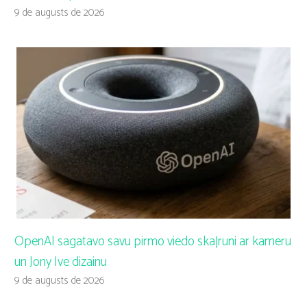
9 de augusts de 2026
OpenAI sagatavo savu pirmo viedo skaļruni ar kameru
un Jony Ive dizainu
9 de augusts de 2026