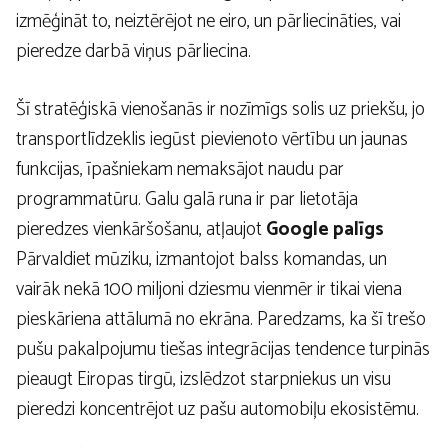
izmēģināt to, neiztērējot ne eiro, un pārliecināties, vai
pieredze darbā viņus pārliecina.
Šī stratēģiskā vienošanās ir nozīmīgs solis uz priekšu, jo
transportlīdzeklis iegūst pievienoto vērtību un jaunas
funkcijas, īpašniekam nemaksājot naudu par
programmatūru. Galu galā runa ir par lietotāja
pieredzes vienkāršošanu, atļaujot
Google palīgs
Pārvaldiet mūziku, izmantojot balss komandas, un
vairāk nekā 100 miljoni dziesmu vienmēr ir tikai viena
pieskāriena attālumā no ekrāna. Paredzams, ka šī trešo
pušu pakalpojumu tiešas integrācijas tendence turpinās
pieaugt Eiropas tirgū, izslēdzot starpniekus un visu
pieredzi koncentrējot uz pašu automobiļu ekosistēmu.