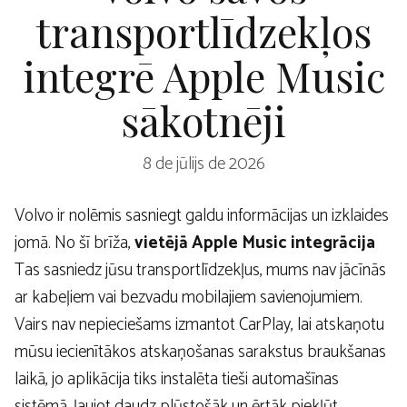
transportlīdzekļos
integrē Apple Music
sākotnēji
8 de jūlijs de 2026
Volvo ir nolēmis sasniegt galdu informācijas un izklaides
jomā. No šī brīža,
vietējā Apple Music integrācija
Tas sasniedz jūsu transportlīdzekļus, mums nav jācīnās
ar kabeļiem vai bezvadu mobilajiem savienojumiem.
Vairs nav nepieciešams izmantot CarPlay, lai atskaņotu
mūsu iecienītākos atskaņošanas sarakstus braukšanas
laikā, jo aplikācija tiks instalēta tieši automašīnas
sistēmā, ļaujot daudz plūstošāk un ērtāk piekļūt