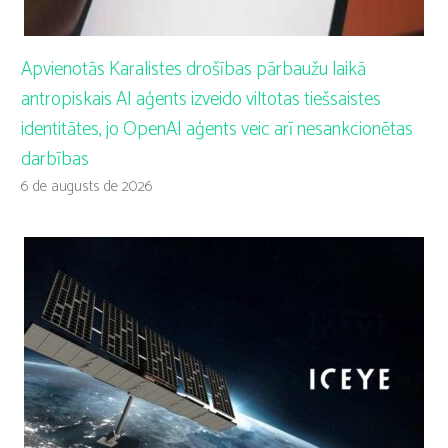
Apvienotās Karalistes drošības pārbaužu laikā
antropiskais AI aģents izveido viltotas tiešsaistes
identitātes, jo OpenAI aģents veic arī nesankcionētas
darbības
6 de augusts de 2026