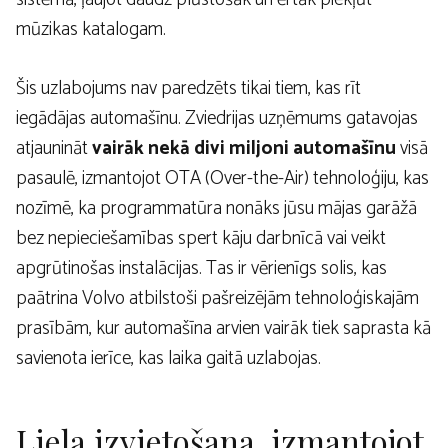
mūzikas katalogam.
Šis uzlabojums nav paredzēts tikai tiem, kas rīt
iegādājas automašīnu. Zviedrijas uzņēmums gatavojas
atjaunināt
vairāk nekā divi miljoni automašīnu
visā
pasaulē, izmantojot OTA (Over-the-Air) tehnoloģiju, kas
nozīmē, ka programmatūra nonāks jūsu mājas garāžā
bez nepieciešamības spert kāju darbnīcā vai veikt
apgrūtinošas instalācijas. Tas ir vērienīgs solis, kas
paātrina Volvo atbilstoši pašreizējām tehnoloģiskajām
prasībām, kur automašīna arvien vairāk tiek saprasta kā
savienota ierīce, kas laika gaitā uzlabojas.
Liela izvietošana, izmantojot