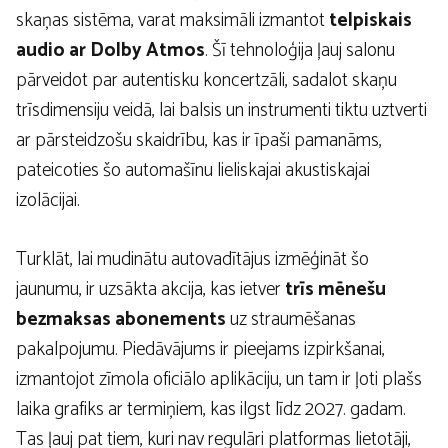
skaņas sistēma, varat maksimāli izmantot
telpiskais
audio ar Dolby Atmos
. Šī tehnoloģija ļauj salonu
pārveidot par autentisku koncertzāli, sadalot skaņu
trīsdimensiju veidā, lai balsis un instrumenti tiktu uztverti
ar pārsteidzošu skaidrību, kas ir īpaši pamanāms,
pateicoties šo automašīnu lieliskajai akustiskajai
izolācijai.
Turklāt, lai mudinātu autovadītājus izmēģināt šo
jaunumu, ir uzsākta akcija, kas ietver
trīs mēnešu
bezmaksas abonements
uz straumēšanas
pakalpojumu. Piedāvājums ir pieejams izpirkšanai,
izmantojot zīmola oficiālo aplikāciju, un tam ir ļoti plašs
laika grafiks ar termiņiem, kas ilgst līdz 2027. gadam.
Tas ļauj pat tiem, kuri nav regulāri platformas lietotāji,