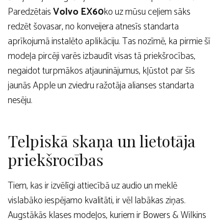
Paredzētais
Volvo EX60
ko uz mūsu ceļiem sāks
redzēt šovasar, no konveijera atnesīs standarta
aprīkojumā instalēto aplikāciju. Tas nozīmē, ka pirmie šī
modeļa pircēji varēs izbaudīt visas tā priekšrocības,
negaidot turpmākos atjauninājumus, kļūstot par šīs
jaunās Apple un zviedru ražotāja alianses standarta
nesēju.
Telpiskā skaņa un lietotāja
priekšrocības
Tiem, kas ir izvēlīgi attiecībā uz audio un meklē
vislabāko iespējamo kvalitāti, ir vēl labākas ziņas.
Augstākās klases modeļos, kuriem ir Bowers & Wilkins