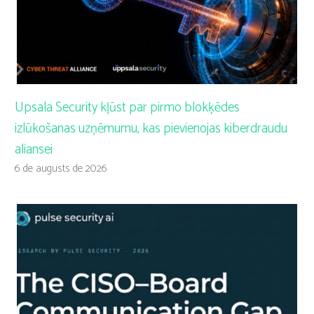
Upsala Security kļūst par pirmo blokķēdes
izlūkošanas uzņēmumu, kas pievienojas kiberdraudu
aliansei
6 de augusts de 2026