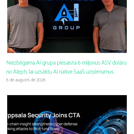
Neizbēgama AI grupa piesaista 6 miljonus ASV dolāru
no Aleph, lai uzsāktu AI native SaaS uzņēmumus
6 de augusts de 2026