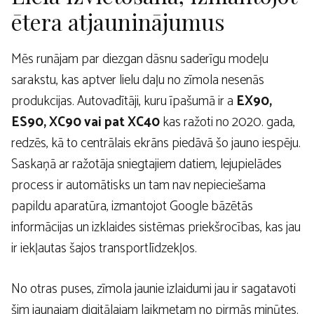
ētera atjauninājumus
Mēs runājam par diezgan dāsnu saderīgu modeļu
sarakstu, kas aptver lielu daļu no zīmola nesenās
produkcijas. Autovadītāji, kuru īpašumā ir a
EX90,
ES90, XC90 vai pat XC40
kas ražoti no 2020. gada,
redzēs, kā to centrālais ekrāns piedāvā šo jauno iespēju.
Saskaņā ar ražotāja sniegtajiem datiem, lejupielādes
process ir automātisks un tam nav nepieciešama
papildu aparatūra, izmantojot Google bāzētās
informācijas un izklaides sistēmas priekšrocības, kas jau
ir iekļautas šajos transportlīdzekļos.
No otras puses, zīmola jaunie izlaidumi jau ir sagatavoti
šim jaunajam digitālajam laikmetam no pirmās minūtes.