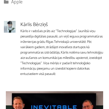
Kategorijas
Apple
Kārlis Bērziņš
Kārlis ir radošais prāts aiz "Technologijas". Jaunībā viņu
piesaistīja digitālais pasaulē, un viņš ieguva programmatūras
inženierijas grādu Rīgas Tehniskajā universitātē. Pēc
vairākiem gadiem, strādājot inovatīvos startupos kā
programmatūras izstrādātājs, Kārlis nolēma savu tehnoloģiju
aizraušanos un komunikācijas mīlestību apvienot, izveidojot
"Technologijas". Viņa mērķis ir padarīt tehnoloģisko
informāciju pieejamu un izveidot kopieni datorikas
entuziastiem visā pasaulē.