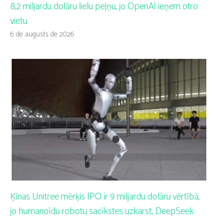
8,2 miljardu dolāru lielu peļņu, jo OpenAI ieņem otro
vietu
6 de augusts de 2026
Ķīnas Unitree mērķis IPO ir 9 miljardu dolāru vērtībā,
jo humanoīdu robotu sacīkstes uzkarst, DeepSeek