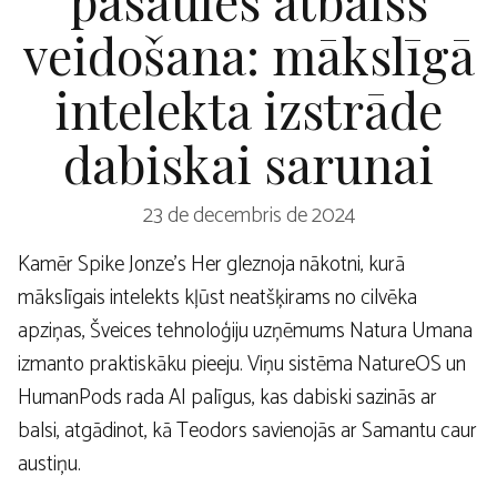
veidošana: mākslīgā
intelekta izstrāde
dabiskai sarunai
23 de decembris de 2024
Kamēr Spike Jonze’s Her gleznoja nākotni, kurā
mākslīgais intelekts kļūst neatšķirams no cilvēka
apziņas, Šveices tehnoloģiju uzņēmums Natura Umana
izmanto praktiskāku pieeju. Viņu sistēma NatureOS un
HumanPods rada AI palīgus, kas dabiski sazinās ar
balsi, atgādinot, kā Teodors savienojās ar Samantu caur
austiņu.