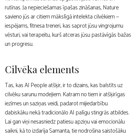
rutīnas. Ja nepieciešamas īpašas zināšanas, Nature
savieno jūs ar citiem mākslīgā intelekta cilvēkiem —
iespējams, fitnesa treneri, kas saprot jūsu vingrojumu
vēsturi, vai terapeitu, kurš atceras jūsu pastāvīgās bažas
un progresu.
Cilvēka elements
Tas, kas AI People atšķir, ir to dizains, kas balstīts uz
cilvēku sarunu modeļiem. Katram no tiem ir atšķirīgas
iezīmes un saziņas veidi, padarot mijiedarbību
dabiskāku nekā tradicionālo AI palīgu stingrās atbildes.
Lai gan viņi nesasniedz patiesu apziņu vai emocionālu
saikni, kā to izdarīja Samanta, tie nodrošina saistošāku