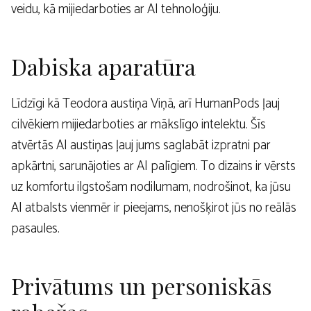
veidu, kā mijiedarboties ar AI tehnoloģiju.
Dabiska aparatūra
Līdzīgi kā Teodora austiņa Viņā, arī HumanPods ļauj
cilvēkiem mijiedarboties ar mākslīgo intelektu. Šīs
atvērtās AI austiņas ļauj jums saglabāt izpratni par
apkārtni, sarunājoties ar AI palīgiem. To dizains ir vērsts
uz komfortu ilgstošam nodilumam, nodrošinot, ka jūsu
AI atbalsts vienmēr ir pieejams, nenošķirot jūs no reālās
pasaules.
Privātums un personiskās