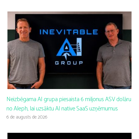
Neizbēgama AI grupa piesaista 6 miljonus ASV dolāru
no Aleph, lai uzsāktu AI native SaaS uzņēmumus
6 de augusts de 2026