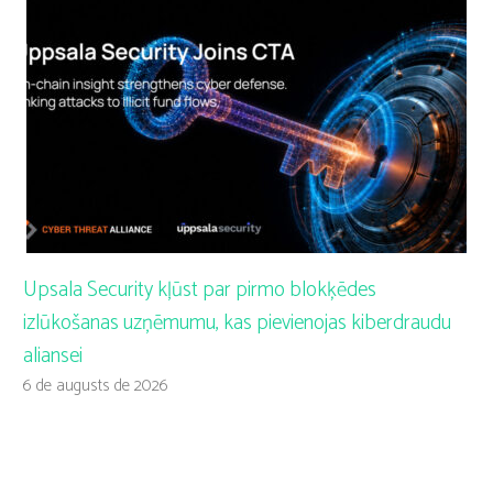
Upsala Security kļūst par pirmo blokķēdes
izlūkošanas uzņēmumu, kas pievienojas kiberdraudu
aliansei
6 de augusts de 2026