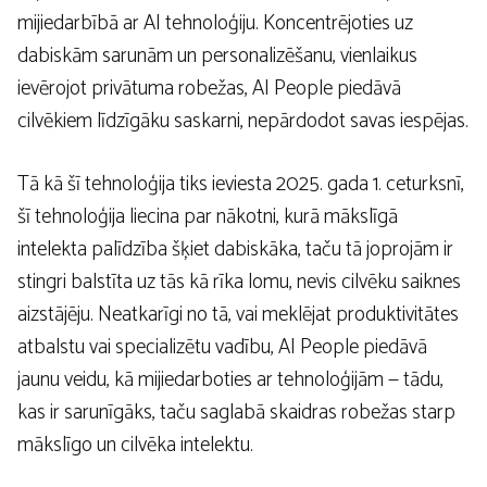
mijiedarbībā ar AI tehnoloģiju. Koncentrējoties uz
dabiskām sarunām un personalizēšanu, vienlaikus
ievērojot privātuma robežas, AI People piedāvā
cilvēkiem līdzīgāku saskarni, nepārdodot savas iespējas.
Tā kā šī tehnoloģija tiks ieviesta 2025. gada 1. ceturksnī,
šī tehnoloģija liecina par nākotni, kurā mākslīgā
intelekta palīdzība šķiet dabiskāka, taču tā joprojām ir
stingri balstīta uz tās kā rīka lomu, nevis cilvēku saiknes
aizstājēju. Neatkarīgi no tā, vai meklējat produktivitātes
atbalstu vai specializētu vadību, AI People piedāvā
jaunu veidu, kā mijiedarboties ar tehnoloģijām — tādu,
kas ir sarunīgāks, taču saglabā skaidras robežas starp
mākslīgo un cilvēka intelektu.