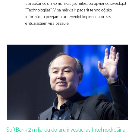
aizraušanos un komunikācijas mīlestību apvienot, izveidojot
"Technologijas". Viņa mērķis ir padarīt tehnoloģisko
informāciju pieejamu un izveidot kopieni datorikas
entuziastiem visā pasaulē.
SoftBank 2 miljardu dolāru investīcijas Intel nodrošina