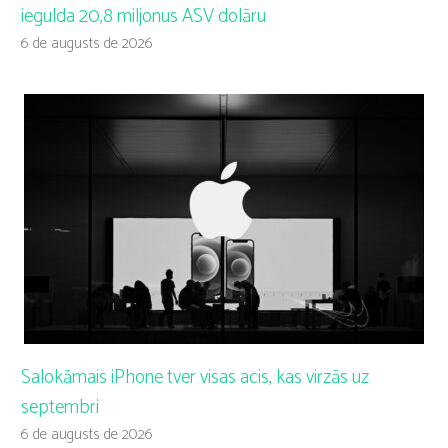
iegulda 20,8 miljonus ASV dolāru
6 de augusts de 2026
Salokāmais iPhone tver visas acis, kas virzās uz
septembri
6 de augusts de 2026