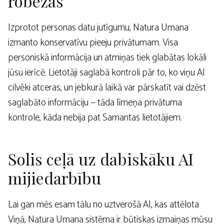
robežas
Izprotot personas datu jutīgumu, Natura Umana
izmanto konservatīvu pieeju privātumam. Visa
personiskā informācija un atmiņas tiek glabātas lokāli
jūsu ierīcē. Lietotāji saglabā kontroli pār to, ko viņu AI
cilvēki atceras, un jebkurā laikā var pārskatīt vai dzēst
saglabāto informāciju — tāda līmeņa privātuma
kontrole, kāda nebija pat Samantas lietotājiem.
Solis ceļā uz dabiskāku AI
mijiedarbību
Lai gan mēs esam tālu no uztverošā AI, kas attēlota
Viņā, Natura Umana sistēma ir būtiskas izmaiņas mūsu