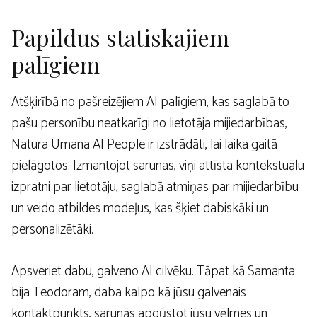
Papildus statiskajiem
palīgiem
Atšķirībā no pašreizējiem AI palīgiem, kas saglabā to
pašu personību neatkarīgi no lietotāja mijiedarbības,
Natura Umana AI People ir izstrādāti, lai laika gaitā
pielāgotos. Izmantojot sarunas, viņi attīsta kontekstuālu
izpratni par lietotāju, saglabā atmiņas par mijiedarbību
un veido atbildes modeļus, kas šķiet dabiskāki un
personalizētāki.
Apsveriet dabu, galveno AI cilvēku. Tāpat kā Samanta
bija Teodoram, daba kalpo kā jūsu galvenais
kontaktpunkts, sarunās apgūstot jūsu vēlmes un