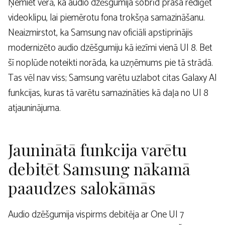
Ņemiet vērā, ka audio dzēšgumija šobrīd prasa rediģēt
videoklipu, lai piemērotu fona trokšņa samazināšanu.
Neaizmirstot, ka Samsung nav oficiāli apstiprinājis
modernizēto audio dzēšgumiju kā iezīmi vienā UI 8. Bet
šī noplūde noteikti norāda, ka uzņēmums pie tā strādā.
Tas vēl nav viss; Samsung varētu uzlabot citas Galaxy AI
funkcijas, kuras tā varētu samazināties kā daļa no UI 8
atjauninājuma.
Jauninātā funkcija varētu
debitēt Samsung nākamā
paaudzes salokāmās
Audio dzēšgumija vispirms debitēja ar One UI 7