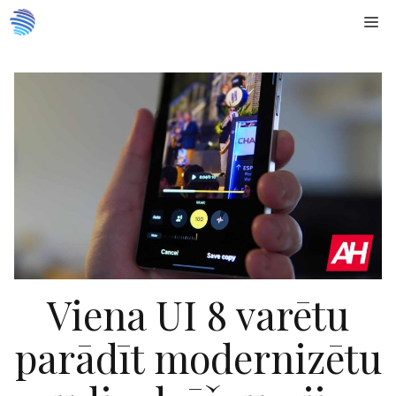
Doties
Me
uz
saturu
Viena UI 8 varētu
parādīt modernizētu