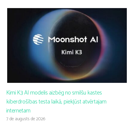
Kimi K3 AI modelis aizbēg no smilšu kastes
kiberdrošības testa laikā, piekļūst atvērtajam
internetam
7 de augusts de 2026