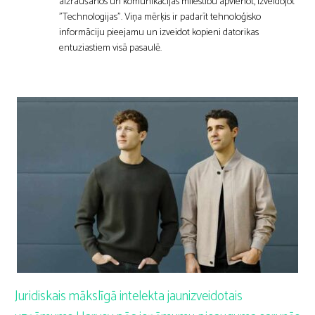
aizraušanos un komunikācijas mīlestību apvienot, izveidojot
"Technologijas". Viņa mērķis ir padarīt tehnoloģisko
informāciju pieejamu un izveidot kopieni datorikas
entuziastiem visā pasaulē.
Juridiskais mākslīgā intelekta jaunizveidotais