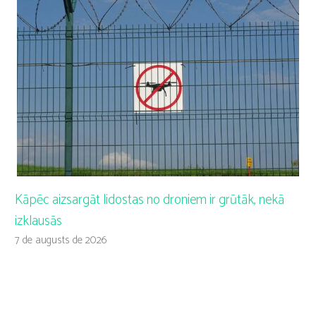
Kāpēc aizsargāt lidostas no droniem ir grūtāk, nekā
izklausās
7 de augusts de 2026