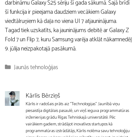
darbināmu Galaxy S25 sēriju šī gada sākumā. Šajā brīdī
šī funkcija ir pieejama daudziem vecākiem Galaxy
viedtālruņiem kā daļa no viena UI 7 atjauninājuma.
Tagad tiek uzskatīts, ka jauninājums debitē ar Galaxy Z
Fold 7 un Flip 7, kuru Samsung varēja atklāt nākamnedēļ
9. jūlija neizpakotajā pasākumā.
Kategorijas
Jaunās tehnoloģijas
Kārlis Bērziņš
Kārlis ir radošais prāts aiz "Technologijas". Jaunībā viņu
piesaistīja digitālais pasaulē, un viņš ieguva programmatūras
inženierijas grādu Rīgas Tehniskajā universitātē. Pēc
vairākiem gadiem, strādājot inovatīvos startupos kā
programmatūras izstrādātājs, Kārlis nolēma savu tehnoloģiju