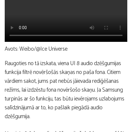
Avots: Weibo/@Ice Universe
Raugoties no tā izskata, viena UI 8 audio dzēšgumijas
funkcija filtrē novēršošās skaņas no paša fona. Citiem
vārdiem sakot, jums pat nebūs jāievada rediģēšanas
režīms, lai izdzēstu fona novēršošo skaņu. Ja Samsung
turpinās ar šo funkciju, tas būtu ievērojams uzlabojums
salīdzinājumā ar to, ko pašlaik piegādā audio
dzēšgumija.