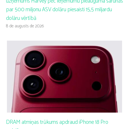
uzņēmums Harvey pēc ieņēmumu pieauguma sarunās
par 500 miljonu ASV dolāru piesaisti 15,5 miljardu
dolāru vērtībā
8 de augusts de 2026
DRAM atmiņas trūkums apdraud iPhone 18 Pro