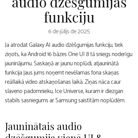
audio dzēšgumijas
funkciju
6 de jūlijs de 2025
Ja atrodat Galaxy AI audio dzēšgumijas funkciju, tiek
ziņots, ka Android 16 bāzes One UI 8 tā sniegs noderīgu
jauninājumu. Saskaņā ar jaunu noplūdi, atjauninātā
funkcija ļaus jums noņemt nevēlamas fona skaņas
reāllaikā video atskaņošanas laikā. Ziņas nāca caur
slaveno padomnieku, Ice Universe, kuram ir diezgan
stabils sasniegums ar Samsung saistītām noplūdēm.
Jauninātais audio
dzēšgumija vienā UI 8