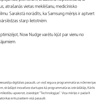
us, atrašanās vietas meklēšanu, medicīnisko
 filmu. Sarakstā norādīts, ka Samsung mērķis ir aptvert
 pārslēdzas starp lietotnēm.
ptimizējot, Now Nudge varētu kļūt par vienu no
nājumiem.
 piesaistīja digitālais pasaulē, un viņš ieguva programmatūras inženierijas
m, strādājot inovatīvos startupos kā programmatūras izstrādātājs, Kārlis
estību apvienot, izveidojot "Technologijas". Viņa mērķis ir padarīt
atorikas entuziastiem visā pasaulē.