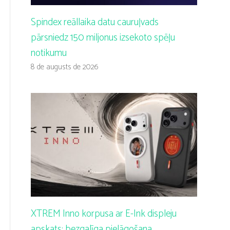
Spindex reāllaika datu cauruļvads
pārsniedz 150 miljonus izsekoto spēļu
notikumu
8 de augusts de 2026
XTREM Inno korpusa ar E-Ink displeju
apskats: bezgalīga pielāgošana