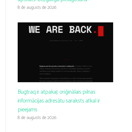
8 de augusts de 2026
Bugtraq ir atpakaļ: oriģinālais pilnas
informācijas adresātu saraksts atkal ir
pieejams
8 de augusts de 2026