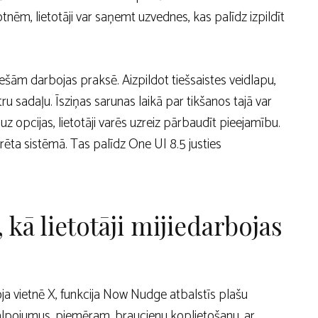
otnēm, lietotāji var saņemt uzvednes, kas palīdz izpildīt
ešām darbojas praksē. Aizpildot tiešsaistes veidlapu,
u sadaļu. Īsziņas sarunas laikā par tikšanos tajā var
uz opcijas, lietotāji varēs uzreiz pārbaudīt pieejamību.
egrēta sistēmā. Tas palīdz One UI 8.5 justies
 kā lietotāji mijiedarbojas
a vietnē X, funkcija Now Nudge atbalstīs plašu
alpojumus, piemēram, braucienu koplietošanu, ar