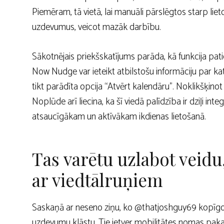
Piemēram, tā vietā, lai manuāli pārslēgtos starp liet
uzdevumus, veicot mazāk darbību.
Sākotnējais priekšskatījums parāda, kā funkcija pati
Now Nudge var ieteikt atbilstošu informāciju par katr
tikt parādīta opcija “Atvērt kalendāru”. Noklikšķinot 
Noplūde arī liecina, ka šī viedā palīdzība ir dziļi int
atsaucīgākam un aktīvākam ikdienas lietošanā.
Tas varētu uzlabot veidu,
ar viedtālruņiem
Saskaņā ar neseno ziņu, ko @thatjoshguy69 kopīgoj
uzdevumu klāstu. Tie ietver mobilitātes nomas pak