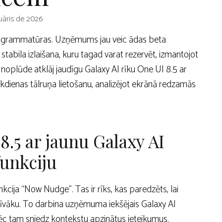
uāris de 2026
rogrammatūras. Uzņēmums jau veic ādas beta
 stabila izlaišana, kuru tagad varat rezervēt, izmantojot
plūde atklāj jaudīgu Galaxy AI rīku One UI 8.5 ar
kdienas tālruņa lietošanu, analizējot ekrānā redzamās
 8.5 ar jaunu Galaxy AI
unkciju
nkcija “Now Nudge”. Tas ir rīks, kas paredzēts, lai
tīvāku. To darbina uzņēmuma iekšējais Galaxy AI
pēc tam sniedz kontekstu apzinātus ieteikumus.