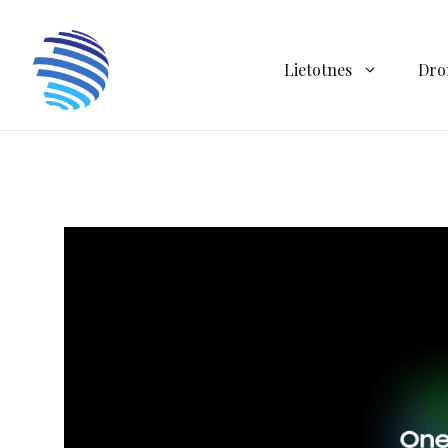
Doties
uz
saturu
Lietotnes
Dro