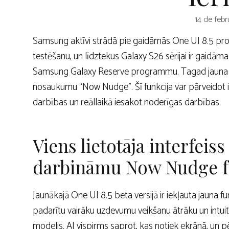
14 de febr
Samsung aktīvi strādā pie gaidāmās One UI 8.5 p
testēšanu, un līdztekus Galaxy S26 sērijai ir gaidāma
Samsung Galaxy Reserve programmu. Tagad jauna no
nosaukumu “Now Nudge”. Šī funkcija var pārveidot i
darbības un reāllaikā iesakot noderīgas darbības.
Viens lietotāja interfeiss
darbināmu Now Nudge f
Jaunākajā One UI 8.5 beta versijā ir iekļauta jauna fu
padarītu vairāku uzdevumu veikšanu ātrāku un intui
modelis. AI vispirms saprot, kas notiek ekrānā, un 