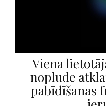
Viena lietotāj
noplūde atklā
pabīdīšanas f
ier