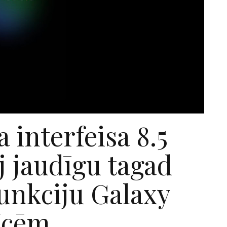
a interfeisa 8.5
j jaudīgu tagad
unkciju Galaxy
īcēm