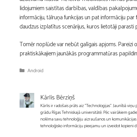
lidojumiem saistītas darbības, valdības pakalpojum
informāciju, tālruņa funkcijas un pat informāciju par
daudzus izplatītus scenārijus, kuros lietotāji parasti
Tomēr noplūde var nebūt galīgais apjoms. Pareizi o
praktiskākajiem jaunākās programmatūras papildi
Kategorijas
Android
Kārlis Bērziņš
Kārlis ir radošais prāts aiz "Technologijas". Jaunībā viņu
grādu Rīgas Tehniskajā universitātē. Pēc vairākiem gadie
nolēma savu tehnoloģiju aizraušanos un komunikācijas mīl
tehnoloģisko informāciju pieejamu un izveidot kopieni d