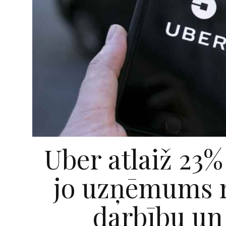
Uber atlaiž 23%
jo uzņēmums r
darbību un 