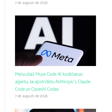
7 de augusts de 2026
Meta izlaiž Muse Code AI kodēšanas
aģentu, lai apstrīdētu Anthropic’s Claude
Code un OpenAI Codex
7 de augusts de 2026