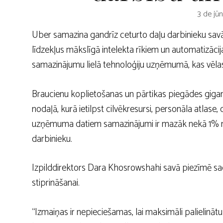
3 de jūn
Uber samazina gandrīz ceturto daļu darbinieku savā
līdzekļus mākslīgā intelekta rīkiem un automatizāci
samazinājumu lielā tehnoloģiju uzņēmumā, kas vēlas pa
Braucienu koplietošanas un pārtikas piegādes gigant
nodaļā, kurā ietilpst cilvēkresursi, personāla atlas
uzņēmuma datiem samazinājumi ir mazāk nekā 1% n
darbinieku.
Izpilddirektors Dara Khosrowshahi savā piezīmē sacī
stiprināšanai.
“Izmaiņas ir nepieciešamas, lai maksimāli palielināt