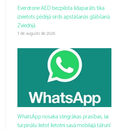
Everdrone AED bezpilota lidaparāts tika
izvietots pēdējā sirds apstāšanās glābšanā
Zviedrijā
7 de augusts de 2026
WhatsApp nosaka stingrākas prasības, lai
turpinātu lietot lietotni savā mobilajā tālrunī