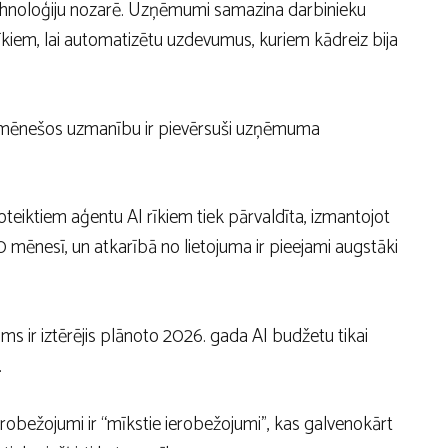
hnoloģiju nozarē. Uzņēmumi samazina darbinieku
rīkiem, lai automatizētu uzdevumus, kuriem kādreiz bija
os mēnešos uzmanību ir pievērsuši uzņēmuma
teiktiem aģentu AI rīkiem tiek pārvaldīta, izmantojot
mēnesī, un atkarībā no lietojuma ir pieejami augstāki
s ir iztērējis plānoto 2026. gada AI budžetu tikai
.
robežojumi ir “mīkstie ierobežojumi”, kas galvenokārt