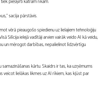
 tiek piešķirti katram rīkam.
s,” sacīja pārstāvis.
emot vērā pieaugošo spiedienu uz lielajiem tehnoloģiju
 Silīcija ielejā vadītāji arvien vairāk veido AI kā veidu,
rbu un mērogot darbības, nepalielinot līdzvērtīgu
etu samazināšanas kārtu. Skaidrs ir tas, ka uzņēmums
s veicot lielākas likmes uz AI rīkiem, kas kļūst par