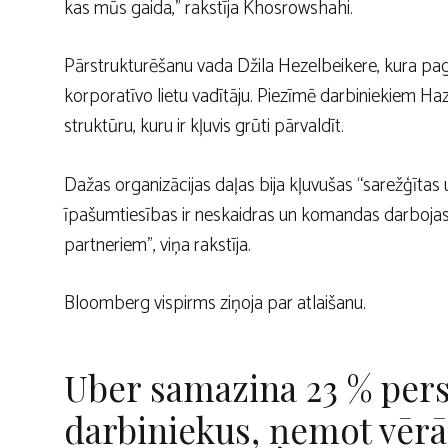
kas mūs gaida,” rakstīja Khosrowshahi.
Pārstrukturēšanu vada Džila Hezelbeikere, kura pag
korporatīvo lietu vadītāju. Piezīmē darbiniekiem H
struktūru, kuru ir kļuvis grūti pārvaldīt.
Dažas organizācijas daļas bija kļuvušas “sarežģītas
īpašumtiesības ir neskaidras un komandas darboja
partneriem”, viņa rakstīja.
Bloomberg vispirms ziņoja par atlaišanu.
Uber samazina 23 % per
darbiniekus, ņemot vērā 