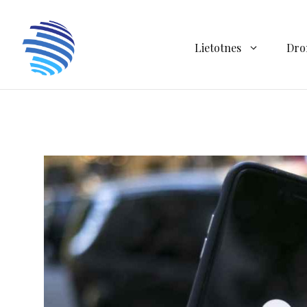
Doties
uz
saturu
Lietotnes
Dro