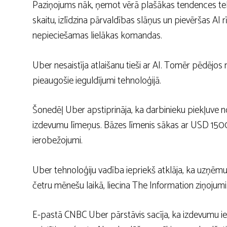
Paziņojums nāk, ņemot vērā plašākas tendences te
skaitu, izlīdzina pārvaldības slāņus un pievēršas AI 
nepieciešamas lielākas komandas.
Uber nesaistīja atlaišanu tieši ar AI. Tomēr pēdēj
pieaugošie ieguldījumi tehnoloģijā.
Šonedēļ Uber apstiprināja, ka darbinieku piekļuve no
izdevumu līmeņus. Bāzes līmenis sākas ar USD 1500 
ierobežojumi.
Uber tehnoloģiju vadība iepriekš atklāja, ka uzņēmum
četru mēnešu laikā, liecina The Information ziņojumi
E-pastā CNBC Uber pārstāvis sacīja, ka izdevumu ie