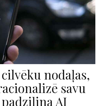
 cilvēku nodaļas,
acionalizē savu
padziļina AI