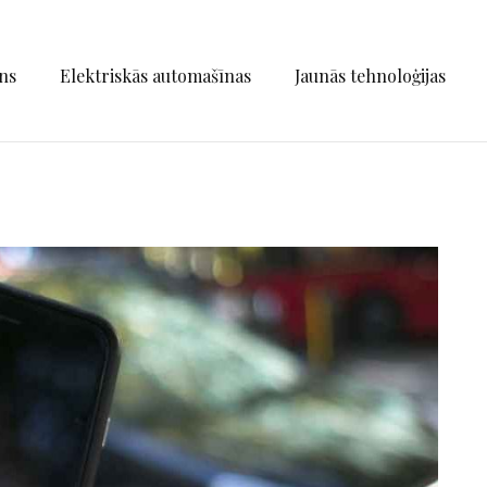
ns
Elektriskās automašīnas
Jaunās tehnoloģijas