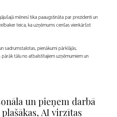
ājušajā mēnesī tika paaugstināta par prezidenti un
azelbaker teica, ka uzņēmums cenšas vienkāršot
 un sadrumstalotas, pienākumi pārklājās,
s pārāk tālu no atbalstītajiem uzņēmumiem un
sonāla un pieņem darbā
plašākas, AI virzītas