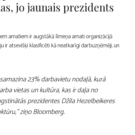
nas, jo jaunais prezidents
iem amatiem ir augstākā līmeņa amati organizācijā
u ir atsevišķi klasificēti kā neatkarīgi darbuzņēmēji, un
ā samazina 23% darbavietu nodaļā, kurā
darba vietas un kultūra, kas ir daļa no
tinātās prezidentes Džila Hezelbeikeres
uktūru,” ziņo Bloomberg.