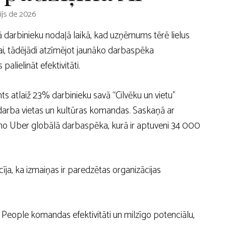
ijs de 2026
 darbinieku nodaļā laikā, kad uzņēmums tērē lielus
jai, tādējādi atzīmējot jaunāko darbaspēka
lielināt efektivitāti.
s atlaiž 23% darbinieku savā “Cilvēku un vietu”
e, darba vietas un kultūras komandas. Saskaņā ar
o Uber globālā darbaspēka, kurā ir aptuveni 34 000
ja, ka izmaiņas ir paredzētas organizācijas
u People komandas efektivitāti un milzīgo potenciālu,