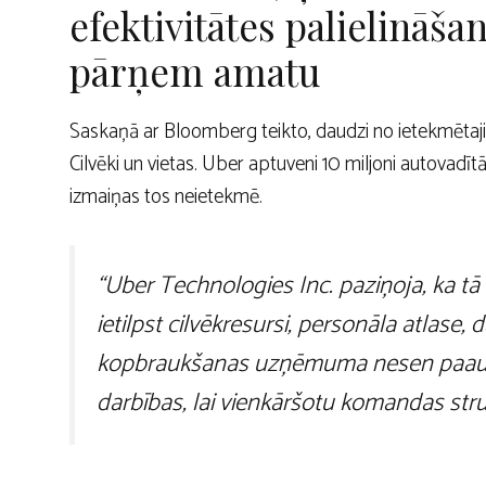
efektivitātes palielināša
pārņem amatu
Saskaņā ar Bloomberg teikto, daudzi no ietekmētaj
Cilvēki un vietas. Uber aptuveni 10 miljoni autovadītāj
izmaiņas tos neietekmē.
“Uber Technologies Inc. paziņoja, ka t
ietilpst cilvēkresursi, personāla atlase, 
kopbraukšanas uzņēmuma nesen paaugs
darbības, lai vienkāršotu komandas str