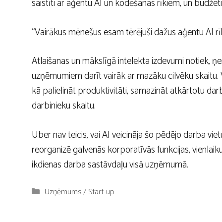
saistīti ar aģentu AI un kodēšanas rīkiem, un budžeti
“Vairākus mēnešus esam tērējuši dažus aģentu AI rīku
Atlaišanas un mākslīgā intelekta izdevumi notiek, ņ
uzņēmumiem darīt vairāk ar mazāku cilvēku skaitu. Visā
kā palielināt produktivitāti, samazināt atkārtotu da
darbinieku skaitu.
Uber nav teicis, vai AI veicināja šo pēdējo darba vi
reorganizē galvenās korporatīvās funkcijas, vienlaiku
ikdienas darba sastāvdaļu visā uzņēmumā.
Kategorijas
Uzņēmums / Start-up