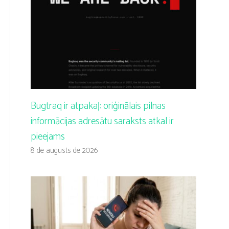
Bugtraq ir atpakaļ: oriģinālais pilnas
informācijas adresātu saraksts atkal ir
pieejams
8 de augusts de 2026