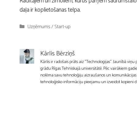
Radītājiem un zīmoliem, kurus pārņem sadrumstalo
daļa ir koplietošanas telpa.
Kategorijas
Uzņēmums / Start-up
Kārlis Bērziņš
Kārlis ir radošais prāts aiz "Technologijas". Jaunībā viņu
grādu Rīgas Tehniskajā universitātē. Pēc vairākiem gadie
nolēma savu tehnoloģiju aizraušanos un komunikācijas mīl
tehnoloģisko informāciju pieejamu un izveidot kopieni d