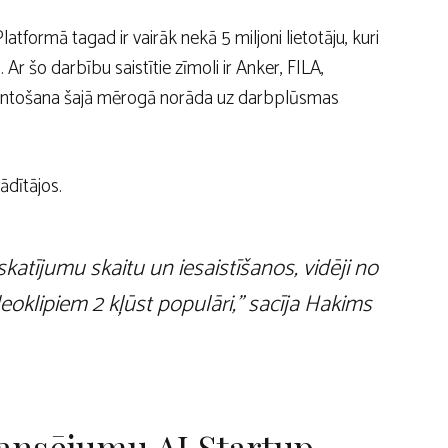
latformā tagad ir vairāk nekā 5 miljoni lietotāju, kuri
r šo darbību saistītie zīmoli ir Anker, FILA,
mantošana šajā mērogā norāda uz darbplūsmas
ādītājos.
katījumu skaitu un iesaistīšanos, vidēji no
eoklipiem 2 kļūst populāri,” sacīja Hakims
nansējumu AI Startup