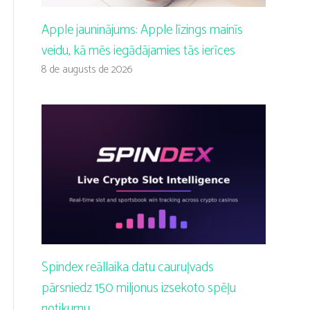
Apple jauninājums: Apple līzings mainīs
veidu, kā mēs iegādājamies tās ierīces
8 de augusts de 2026
Spindex reāllaika datu cauruļvads
pārsniedz 150 miljonus izsekoto spēļu
notikumu