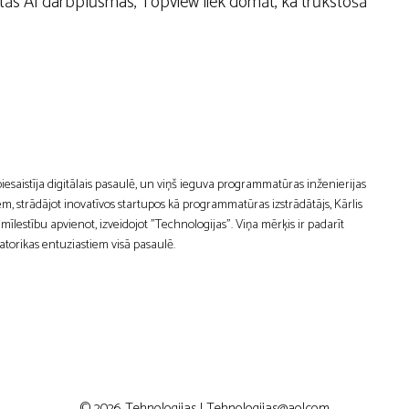
tās AI darbplūsmas, Topview liek domāt, ka trūkstošā
 piesaistīja digitālais pasaulē, un viņš ieguva programmatūras inženierijas
m, strādājot inovatīvos startupos kā programmatūras izstrādātājs, Kārlis
estību apvienot, izveidojot "Technologijas". Viņa mērķis ir padarīt
atorikas entuziastiem visā pasaulē.
© 2026 Tehnologijas |
Tehnologijas@aol.com