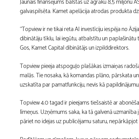
Jaunais finansējums balstās uz agrāku 8,5 miljonu A
galvaspilsēta
. Kamet apelācija atrodas produkta dz
“Topview ir ne tikai reta AI investīciju iespēja no Ā
dibinātāju tīklu, lai iegūtu, atbalstītu un paplašinātu
Gos, Kamet Capital dibinātājs un izpilddirektors.
Topview pieeja atspoguļo plašākas izmaiņas radoša
malās. Tie nosaka, kā komandas plāno, pārskata un
uzskatīta par pamatfunkciju, nevis kā papildinājumu
Topview 4.0 tagad ir pieejams tiešsaistē ar abonēš
līmeņus. Uzņēmums saka, ka tā galvenā uzmanība jo
pāriet no idejas uz publicējamu saturu, nepārkāpjot