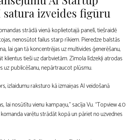
 satura izveides figūru
mandas strādā vienā koplietotajā panelī, tiešraidē
as, nenosūtot failus starp rīkiem. Pieredze balstās
, lai gan tā koncentrējas uz multivides ģenerēšanu,
 klientus tieši uz darbvietām. Zīmola līdzekļi atrodas
es uz publicēšanu, nepārtraucot plūsmu.
ors, izlaidumu raksturo kā izmaiņas AI veidošanā
as, lai nosūtītu vienu kampaņu,” sacīja Vu. “Topview 4.0
ūsu komanda varētu strādāt kopā un pāriet no uzvednes