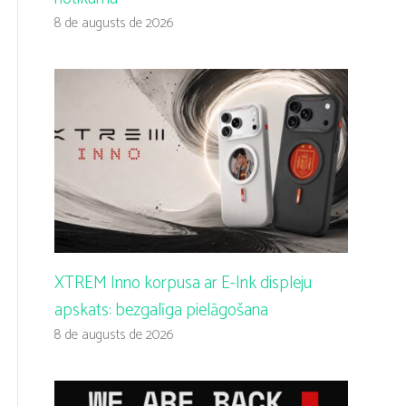
8 de augusts de 2026
XTREM Inno korpusa ar E-Ink displeju
apskats: bezgalīga pielāgošana
8 de augusts de 2026