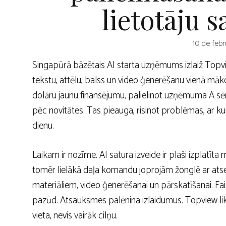
lietotāju 
10 de febr
Singapūrā bāzētais AI starta uzņēmums izlaiž Topvi
tekstu, attēlu, balss un video ģenerēšanu vienā māk
dolāru jaunu finansējumu, palielinot uzņēmuma A sēr
pēc novitātes. Tas pieauga, risinot problēmas, ar 
dienu.
Laikam ir nozīme. AI satura izveide ir plaši izplatīt
tomēr lielākā daļa komandu joprojām žonglē ar atsev
materiāliem, video ģenerēšanai un pārskatīšanai. Fail
pazūd. Atsauksmes palēnina izlaidumus. Topview likm
vieta, nevis vairāk cilņu.