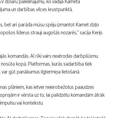
SV dolāru palielinājumu, ko vadīja
Kameta
iļuma un darbības vilces krustpunktā.
zijas, bet arī parāda mūsu spēju izmantot Kamet dziļo
 topošos līderus strauji augošās nozarēs,” sacīja Kerijs
jās komandās. AI rīki vairs neatrodas darbplūsmu
 nosūta kopā. Platformas, kurās sadarbība tiek
, var gūt panākumus ilgtermiņa lietošanā.
anas plāniem, kas ietver neierobežotus paaudzes
projām ir vērsta uz to, lai palīdzētu komandām ātrāk
 impulsu vai kontekstu.