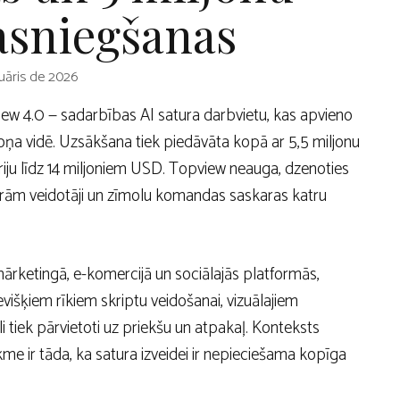
sasniegšanas
uāris de 2026
ew 4.0 — sadarbības AI satura darbvietu, kas apvieno
oņa vidē. Uzsākšana tiek piedāvāta kopā ar 5,5 miljonu
iju līdz 14 miljoniem USD. Topview neauga, dzenoties
kurām veidotāji un zīmolu komandas saskaras katru
a mārketingā, e-komercijā un sociālajās platformās,
išķiem rīkiem skriptu veidošanai, vizuālajiem
i tiek pārvietoti uz priekšu un atpakaļ. Konteksts
e ir tāda, ka satura izveidei ir nepieciešama kopīga