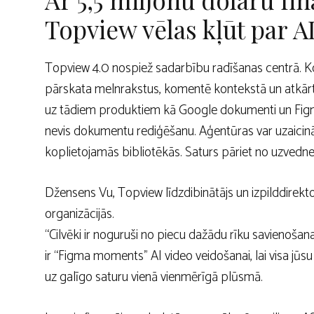
Topview vēlas kļūt par AI
Topview 4.0 nospiež sadarbību radīšanas centrā. Ko
pārskata melnrakstus, komentē kontekstā un atkārtoj
uz tādiem produktiem kā Google dokumenti un Figma
nevis dokumentu rediģēšanu. Aģentūras var uzaicināt
koplietojamās bibliotēkās. Saturs pāriet no uzvedn
Džensens Vu, Topview līdzdibinātājs un izpilddirekt
organizācijās.
“Cilvēki ir noguruši no piecu dažādu rīku savienošan
ir “Figma moments” AI video veidošanai, lai visa j
uz galīgo saturu vienā vienmērīgā plūsmā.