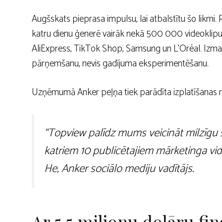
Augšskats
pieprasa impulsu, lai atbalstītu šo likmi. P
katru dienu ģenerē vairāk nekā 500 000 videoklipu. A
AliExpress, TikTok Shop, Samsung un L’Oréal. Iz
pārņemšanu, nevis gadījuma eksperimentēšanu.
Uzņēmumā Anker peļņa tiek parādīta izplatīšanas r
“Topview palīdz mums veicināt milzīgu s
katriem 10 publicētajiem mārketinga vid
He, Anker sociālo mediju vadītājs.
Ar 5,5 miljonu dolāru fi