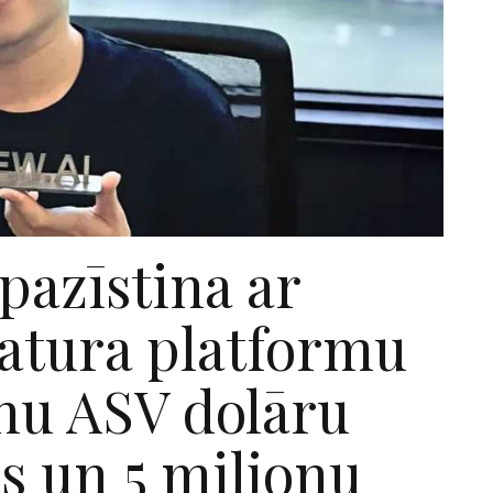
pazīstina ar
satura platformu
onu ASV dolāru
s un 5 miljonu