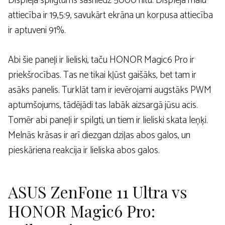
Displeja spilgtums sasniedz 5000 nitu. Displeja malu
attiecība ir 19,5:9, savukārt ekrāna un korpusa attiecība
ir aptuveni 91%.
Abi šie paneļi ir lieliski, taču HONOR Magic6 Pro ir
priekšrocības. Tas ne tikai kļūst gaišāks, bet tam ir
asāks panelis. Turklāt tam ir ievērojami augstāks PWM
aptumšojums, tādējādi tas labāk aizsargā jūsu acis.
Tomēr abi paneļi ir spilgti, un tiem ir lieliski skata leņķi.
Melnās krāsas ir arī diezgan dziļas abos galos, un
pieskāriena reakcija ir lieliska abos galos.
ASUS ZenFone 11 Ultra vs
HONOR Magic6 Pro: