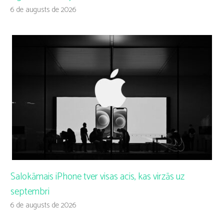
6 de augusts de 2026
Salokāmais iPhone tver visas acis, kas virzās uz
septembri
6 de augusts de 2026