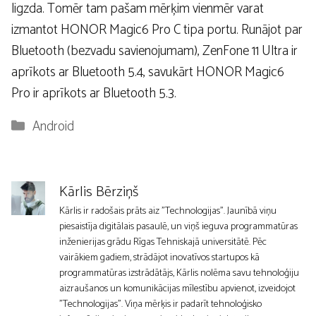
ligzda. Tomēr tam pašam mērķim vienmēr varat
izmantot HONOR Magic6 Pro C tipa portu. Runājot par
Bluetooth (bezvadu savienojumam), ZenFone 11 Ultra ir
aprīkots ar Bluetooth 5.4, savukārt HONOR Magic6
Pro ir aprīkots ar Bluetooth 5.3.
Kategorijas
Android
Kārlis Bērziņš
Kārlis ir radošais prāts aiz "Technologijas". Jaunībā viņu
piesaistīja digitālais pasaulē, un viņš ieguva programmatūras
inženierijas grādu Rīgas Tehniskajā universitātē. Pēc
vairākiem gadiem, strādājot inovatīvos startupos kā
programmatūras izstrādātājs, Kārlis nolēma savu tehnoloģiju
aizraušanos un komunikācijas mīlestību apvienot, izveidojot
"Technologijas". Viņa mērķis ir padarīt tehnoloģisko