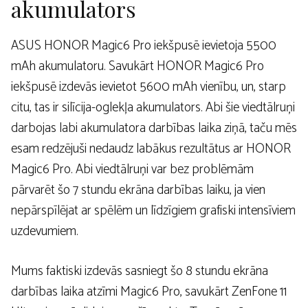
akumulators
ASUS HONOR Magic6 Pro iekšpusē ievietoja 5500
mAh akumulatoru. Savukārt HONOR Magic6 Pro
iekšpusē izdevās ievietot 5600 mAh vienību, un, starp
citu, tas ir silīcija-oglekļa akumulators. Abi šie viedtālruņi
darbojas labi akumulatora darbības laika ziņā, taču mēs
esam redzējuši nedaudz labākus rezultātus ar HONOR
Magic6 Pro. Abi viedtālruņi var bez problēmām
pārvarēt šo 7 stundu ekrāna darbības laiku, ja vien
nepārspīlējat ar spēlēm un līdzīgiem grafiski intensīviem
uzdevumiem.
Mums faktiski izdevās sasniegt šo 8 stundu ekrāna
darbības laika atzīmi Magic6 Pro, savukārt ZenFone 11