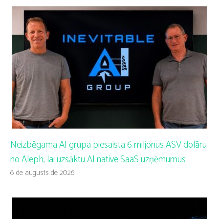
Neizbēgama AI grupa piesaista 6 miljonus ASV dolāru
no Aleph, lai uzsāktu AI native SaaS uzņēmumus
6 de augusts de 2026