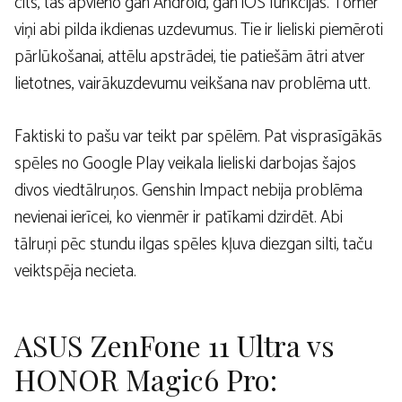
cits, tas apvieno gan Android, gan iOS funkcijas. Tomēr
viņi abi pilda ikdienas uzdevumus. Tie ir lieliski piemēroti
pārlūkošanai, attēlu apstrādei, tie patiešām ātri atver
lietotnes, vairākuzdevumu veikšana nav problēma utt.
Faktiski to pašu var teikt par spēlēm. Pat visprasīgākās
spēles no Google Play veikala lieliski darbojas šajos
divos viedtālruņos. Genshin Impact nebija problēma
nevienai ierīcei, ko vienmēr ir patīkami dzirdēt. Abi
tālruņi pēc stundu ilgas spēles kļuva diezgan silti, taču
veiktspēja necieta.
ASUS ZenFone 11 Ultra vs
HONOR Magic6 Pro: