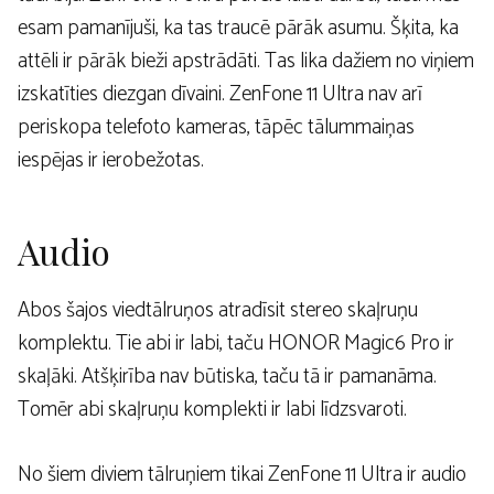
esam pamanījuši, ka tas traucē pārāk asumu. Šķita, ka
attēli ir pārāk bieži apstrādāti. Tas lika dažiem no viņiem
izskatīties diezgan dīvaini. ZenFone 11 Ultra nav arī
periskopa telefoto kameras, tāpēc tālummaiņas
iespējas ir ierobežotas.
Audio
Abos šajos viedtālruņos atradīsit stereo skaļruņu
komplektu. Tie abi ir labi, taču HONOR Magic6 Pro ir
skaļāki. Atšķirība nav būtiska, taču tā ir pamanāma.
Tomēr abi skaļruņu komplekti ir labi līdzsvaroti.
No šiem diviem tālruņiem tikai ZenFone 11 Ultra ir audio