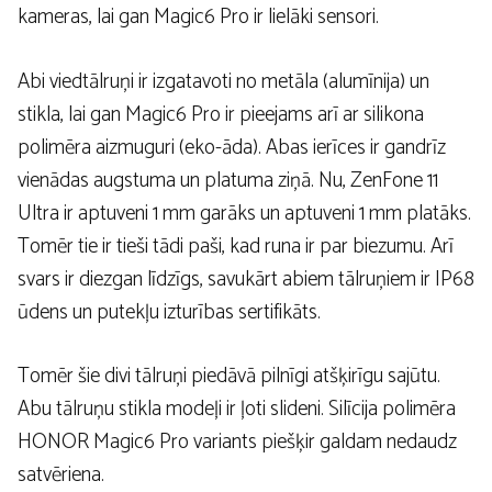
kameras, lai gan Magic6 Pro ir lielāki sensori.
Abi viedtālruņi ir izgatavoti no metāla (alumīnija) un
stikla, lai gan Magic6 Pro ir pieejams arī ar silikona
polimēra aizmuguri (eko-āda). Abas ierīces ir gandrīz
vienādas augstuma un platuma ziņā. Nu, ZenFone 11
Ultra ir aptuveni 1 mm garāks un aptuveni 1 mm platāks.
Tomēr tie ir tieši tādi paši, kad runa ir par biezumu. Arī
svars ir diezgan līdzīgs, savukārt abiem tālruņiem ir IP68
ūdens un putekļu izturības sertifikāts.
Tomēr šie divi tālruņi piedāvā pilnīgi atšķirīgu sajūtu.
Abu tālruņu stikla modeļi ir ļoti slideni. Silīcija polimēra
HONOR Magic6 Pro variants piešķir galdam nedaudz
satvēriena.