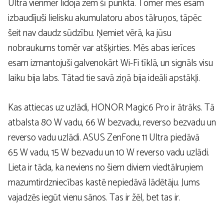
Ultra vienmēr lidoja zem šī punkta. Tomēr mēs esam
izbaudījuši lielisku akumulatoru abos tālruņos, tāpēc
šeit nav daudz sūdzību. Ņemiet vērā, ka jūsu
nobraukums tomēr var atšķirties. Mēs abas ierīces
esam izmantojuši galvenokārt Wi-Fi tīklā, un signāls visu
laiku bija labs. Tātad tie savā ziņā bija ideāli apstākļi.
Kas attiecas uz uzlādi, HONOR Magic6 Pro ir ātrāks. Tā
atbalsta 80 W vadu, 66 W bezvadu, reverso bezvadu un
reverso vadu uzlādi. ASUS ZenFone 11 Ultra piedāvā
65 W vadu, 15 W bezvadu un 10 W reverso vadu uzlādi.
Lieta ir tāda, ka neviens no šiem diviem viedtālruņiem
mazumtirdzniecības kastē nepiedāvā lādētāju. Jums
vajadzēs iegūt vienu sānos. Tas ir žēl, bet tas ir.