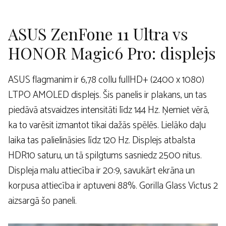
ASUS ZenFone 11 Ultra vs
HONOR Magic6 Pro: displejs
ASUS flagmanim ir 6,78 collu fullHD+ (2400 x 1080)
LTPO AMOLED displejs. Šis panelis ir plakans, un tas
piedāvā atsvaidzes intensitāti līdz 144 Hz. Ņemiet vērā,
ka to varēsit izmantot tikai dažās spēlēs. Lielāko daļu
laika tas palielināsies līdz 120 Hz. Displejs atbalsta
HDR10 saturu, un tā spilgtums sasniedz 2500 nitus.
Displeja malu attiecība ir 20:9, savukārt ekrāna un
korpusa attiecība ir aptuveni 88%. Gorilla Glass Victus 2
aizsargā šo paneli.