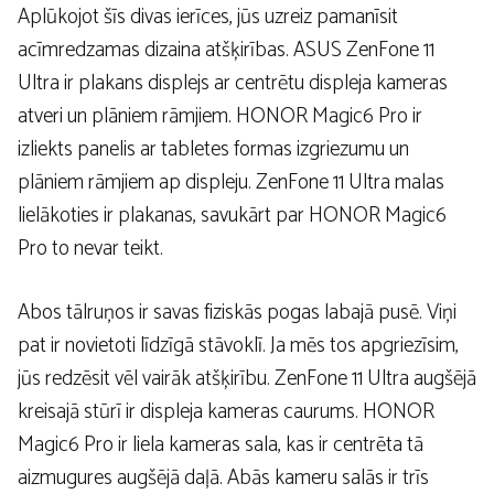
Aplūkojot šīs divas ierīces, jūs uzreiz pamanīsit
acīmredzamas dizaina atšķirības. ASUS ZenFone 11
Ultra ir plakans displejs ar centrētu displeja kameras
atveri un plāniem rāmjiem. HONOR Magic6 Pro ir
izliekts panelis ar tabletes formas izgriezumu un
plāniem rāmjiem ap displeju. ZenFone 11 Ultra malas
lielākoties ir plakanas, savukārt par HONOR Magic6
Pro to nevar teikt.
Abos tālruņos ir savas fiziskās pogas labajā pusē. Viņi
pat ir novietoti līdzīgā stāvoklī. Ja mēs tos apgriezīsim,
jūs redzēsit vēl vairāk atšķirību. ZenFone 11 Ultra augšējā
kreisajā stūrī ir displeja kameras caurums. HONOR
Magic6 Pro ir liela kameras sala, kas ir centrēta tā
aizmugures augšējā daļā. Abās kameru salās ir trīs