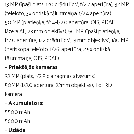
13 MP (īpaši plats, 120 grādu FoV, f/2.2 apertūra), 32 MP
(telefoto, 3x optiskā tālummaiņa, f/2.4 apertūra)
50 MP (platleņķa, f/1.4-f/2.0 apertūra, OIS, PDAF,
lāzera AF, 23 mm objektīvs), 50 MP (īpaši platleņķa,
f/2.0 apertūra, 122 grādu FoV, 13 mm objektīvs), 180 MP
(periskopa telefoto, f/26. apertūra, 2,5x optiskā
tālummaiņa, OIS, PDAF)
–
Priekšējās kameras
:
32 MP (plats, f/2,5 diafragmas atvērums)
50MP (f/2.0 apertūra, 22mm objektīvs), ToF 3D
kamera
–
Akumulators
:
5500 mAh
5600 mAh
–
Uzlāde
: