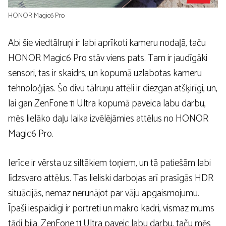
HONOR Magic6 Pro
Abi šie viedtālruņi ir labi aprīkoti kameru nodaļā, taču
HONOR Magic6 Pro stāv viens pats. Tam ir jaudīgāki
sensori, tas ir skaidrs, un kopumā uzlabotas kameru
tehnoloģijas. Šo divu tālruņu attēli ir diezgan atšķirīgi, un,
lai gan ZenFone 11 Ultra kopumā paveica labu darbu,
mēs lielāko daļu laika izvēlējāmies attēlus no HONOR
Magic6 Pro.
Ierīce ir vērsta uz siltākiem toņiem, un tā patiešām labi
līdzsvaro attēlus. Tas lieliski darbojas arī prasīgās HDR
situācijās, nemaz nerunājot par vāju apgaismojumu.
Īpaši iespaidīgi ir portreti un makro kadri, vismaz mums
tādi bija. ZenFone 11 Ultra paveic labu darbu, taču mēs