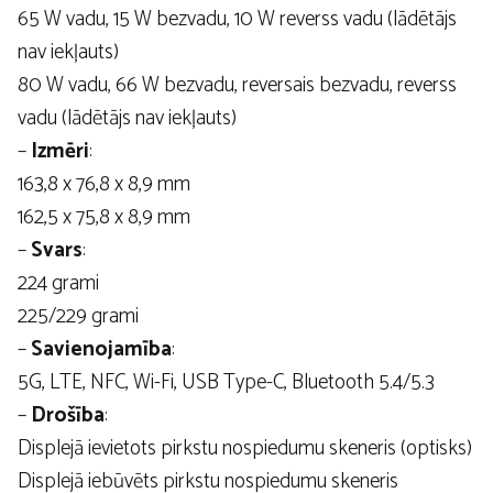
65 W vadu, 15 W bezvadu, 10 W reverss vadu (lādētājs
nav iekļauts)
80 W vadu, 66 W bezvadu, reversais bezvadu, reverss
vadu (lādētājs nav iekļauts)
–
Izmēri
:
163,8 x 76,8 x 8,9 mm
162,5 x 75,8 x 8,9 mm
–
Svars
:
224 grami
225/229 grami
–
Savienojamība
:
5G, LTE, NFC, Wi-Fi, USB Type-C, Bluetooth 5.4/5.3
–
Drošība
:
Displejā ievietots pirkstu nospiedumu skeneris (optisks)
Displejā iebūvēts pirkstu nospiedumu skeneris