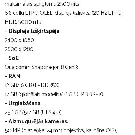
maksimālais spilgtums 2500 nits)
6,8 collu LTPO OLED displejs (izliekts, 120 Hz LTPO,
HDR, 5000 nitu)
–
Displeja izšķirtspēja
:
2400 x 1080
2800 x 1280
–
SoC
:
Qualcomm Snapdragon 8 Gen 3
–
RAM
:
12 GB/16 GB (LPDDR5X)
12 GB (globālais modelis)/16 GB (LPDDR5X)
–
Uzglabāšana
:
256 GB/512 GB (UFS 4.0)
–
Aizmugurējās kameras
:
50 MP (platleņķa, 24 mm objektīvs, kardāna OIS),