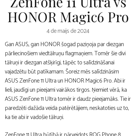
ZenFone 11 Ultra vs
HONOR Magic6 Pro
4 de maijs de 2024
Gan ASUS, gan HONOR šogad paziņoja par diezgan
pārliecinošiem viedtālruņu flagmaņiem. Tomēr šie divi
tālruņi ir diezgan atšķirīgi, tāpēc to salīdzināšanai
vajadzētu būt patīkamam. Šoreiz mēs salīdzināsim
ASUS ZenFone 11 Ultra un HONOR Magic6 Pro. Abi ir
lieli, jaudīgi un pieejami vairākos tirgos. Ņemiet vērā, ka
ASUS ZenFone 11 Ultra tomēr ir daudz pieejamāks. Tie ir
paredzēti dažāda veida patērētājiem, neskatoties uz to,
ka tie abi ir vadošie tālruņi.
ZenFone 11 Ultra būtībā ir pārveidots ROG Phone 8