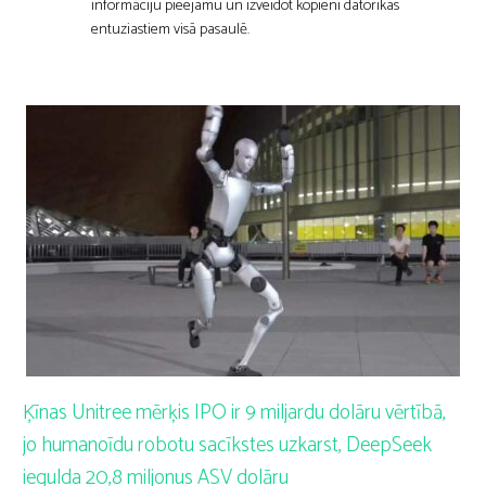
informāciju pieejamu un izveidot kopieni datorikas
entuziastiem visā pasaulē.
Ķīnas Unitree mērķis IPO ir 9 miljardu dolāru vērtībā,
jo humanoīdu robotu sacīkstes uzkarst, DeepSeek
iegulda 20,8 miljonus ASV dolāru