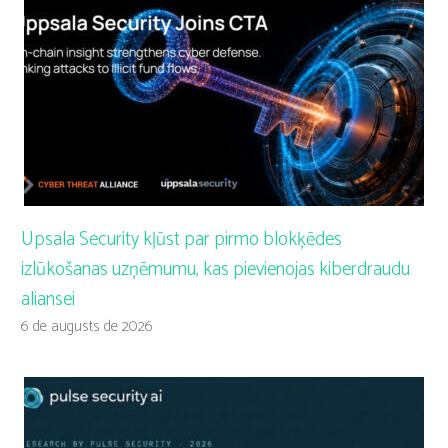
Upsala Security kļūst par pirmo blokķēdes
izlūkošanas uzņēmumu, kas pievienojas kiberdraudu
aliansei
6 de augusts de 2026