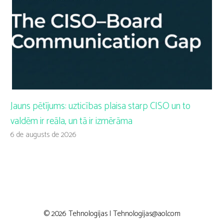
Jauns pētījums: uzticības plaisa starp CISO un to
valdēm ir reāla, un tā ir izmērāma
6 de augusts de 2026
© 2026 Tehnologijas |
Tehnologijas@aol.com