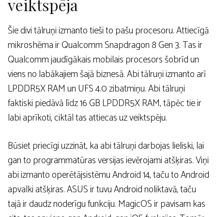
veiktspēja
Šie divi tālruņi izmanto tieši to pašu procesoru. Attiecīgā
mikroshēma ir Qualcomm Snapdragon 8 Gen 3. Tas ir
Qualcomm jaudīgākais mobilais procesors šobrīd un
viens no labākajiem šajā biznesā. Abi tālruņi izmanto arī
LPDDR5X RAM un UFS 4.0 zibatmiņu. Abi tālruņi
faktiski piedāvā līdz 16 GB LPDDR5X RAM, tāpēc tie ir
labi aprīkoti, ciktāl tas attiecas uz veiktspēju.
Būsiet priecīgi uzzināt, ka abi tālruņi darbojas lieliski, lai
gan to programmatūras versijas ievērojami atšķiras. Viņi
abi izmanto operētājsistēmu Android 14, taču to Android
apvalki atšķiras. ASUS ir tuvu Android noliktavā, taču
tajā ir daudz noderīgu funkciju. MagicOS ir pavisam kas