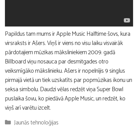
Papildus tam mums ir Apple Music Halftime šovs, kura
virsraksts ir Ašers. Viņš ir viens no visu laiku visvairāk
pārdotajiem mūzikas māksliniekiem 2009. gadā
Billboard viņu nosauca par desmitgades otro
veiksmīgāko mākslinieku. Ašers ir nopelnījis 9 singlus
pirmajā vietā un tiek uzskatīts par popmūzikas ikonu un
seksa simbolu. Daudzi vēlas redzēt viņa Super Bowl
puslaika šovu, ko piedāvā Apple Music, un redzēt, ko
viņš arī varētu izcelt.
Kategorijas
Jaunās tehnoloģijas