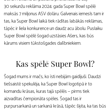
30 sekunžu reklāma 2024. gada Super Bowl spēlē
maksās 7 miljonus ASV dolāru. Galvenais iemesls tam ir
tas, ka Super Bowl laikā tiek rādītas labākās reklāmas,
tāpēc ir liela konkurence un daudz acu ābolu. Puslaiku
Super Bowl spēlē šogad uzstāsies Ašers, kas būs
kārums visiem tūkstošgades dalībniekiem.
Kas spēlē Super Bowl?
Šogad mums ir mačs, ko īsti nebijām gaidījuši. Daudzi
tiešsaistē spekulēja, ka Super Bowl logotipā ir to
komandu krāsas, kuras tajā spēlēs — pirms tiek
aizvadītas čempionāta spēles. Šogad tas ir
purpursarkanā un sarkanā krāsā, tāpēc šķita, ka tas būs