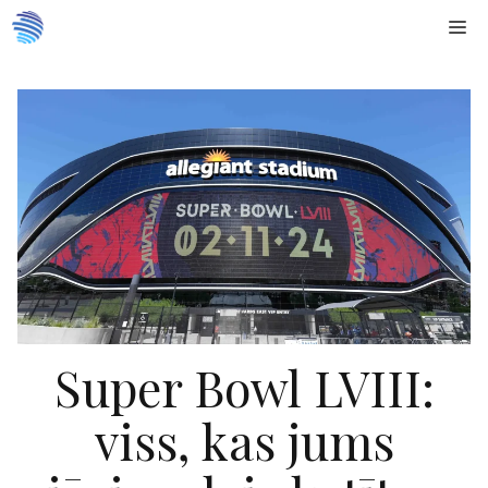
Doties
Me
uz
saturu
Super Bowl LVIII:
viss, kas jums