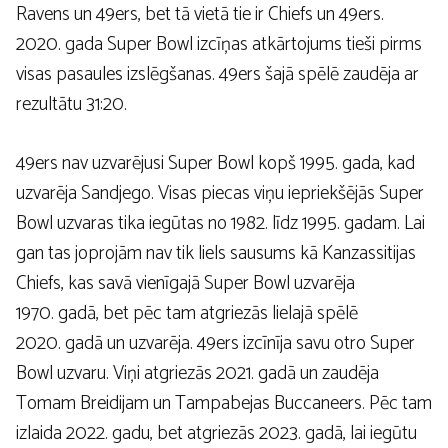
Ravens un 49ers, bet tā vietā tie ir Chiefs un 49ers.
2020. gada Super Bowl izcīņas atkārtojums tieši pirms
visas pasaules izslēgšanas. 49ers šajā spēlē zaudēja ar
rezultātu 31:20.
49ers nav uzvarējusi Super Bowl kopš 1995. gada, kad
uzvarēja Sandjego. Visas piecas viņu iepriekšējās Super
Bowl uzvaras tika iegūtas no 1982. līdz 1995. gadam. Lai
gan tas joprojām nav tik liels sausums kā Kanzassitijas
Chiefs, kas savā vienīgajā Super Bowl uzvarēja
1970. gadā, bet pēc tam atgriezās lielajā spēlē
2020. gadā un uzvarēja. 49ers izcīnīja savu otro Super
Bowl uzvaru. Viņi atgriezās 2021. gadā un zaudēja
Tomam Breidijam un Tampabejas Buccaneers. Pēc tam
izlaida 2022. gadu, bet atgriezās 2023. gadā, lai iegūtu