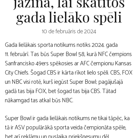
jāzina, lai skatītos
gada lielāko spēli
10 de februāris de 2024
Gada lielākais sporta notikums notiks 2024. gada
11. februārī. Tas būs Super Bowl 58, kurā NFC čempions
Sanfrancisko 49ers spēkosies ar AFC čempionu Kansas
City Chiefs. Šogad CBS ir kārta rīkot lielo spēli. CBS, FOX
un NBC visi rotē, kurš iegūst Super Bowl; pagājušajā
gadā tas bija FOX, bet šogad tas bija CBS. Tātad
nākamgad tas atkal būs NBC.
Super Bowl ir gada lielākais notikums ne tikai tāpēc, ka
tā ir ASV populārākā sporta veida čempionāta spēle,
bet arī reklāmu un puslaika priekšnesumu dēļ.