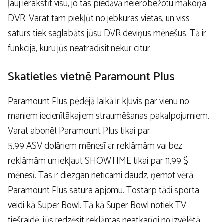
ļauj ierakstīt visu, jo tas piedāvā neierobežotu mākoņa
DVR. Varat tam piekļūt no jebkuras vietas, un viss
saturs tiek saglabāts jūsu DVR deviņus mēnešus. Tā ir
funkcija, kuru jūs neatradīsit nekur citur.
Skatieties vietnē Paramount Plus
Paramount Plus pēdējā laikā ir kļuvis par vienu no
maniem iecienītākajiem straumēšanas pakalpojumiem.
Varat abonēt Paramount Plus tikai par
5,99 ASV dolāriem mēnesī ar reklāmām vai bez
reklāmām un iekļaut SHOWTIME tikai par 11,99 $
mēnesī. Tas ir diezgan neticami daudz, ņemot vērā
Paramount Plus satura apjomu. Tostarp tādi sporta
veidi kā Super Bowl. Tā kā Super Bowl notiek TV
tiešraidē, jūs redzēsit reklāmas neatkarīgi no izvēlētā