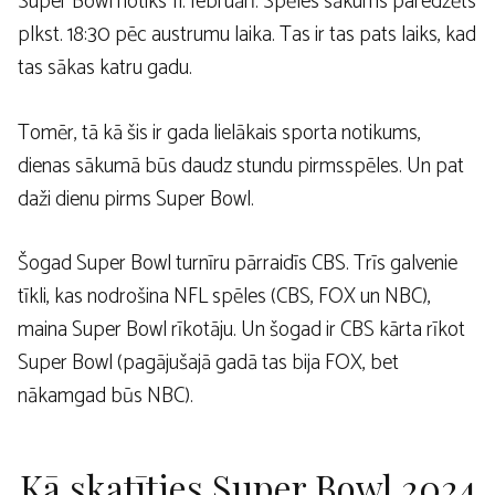
Super Bowl notiks 11. februārī. Spēles sākums paredzēts
plkst. 18:30 pēc austrumu laika. Tas ir tas pats laiks, kad
tas sākas katru gadu.
Tomēr, tā kā šis ir gada lielākais sporta notikums,
dienas sākumā būs daudz stundu pirmsspēles. Un pat
daži dienu pirms Super Bowl.
Šogad Super Bowl turnīru pārraidīs CBS. Trīs galvenie
tīkli, kas nodrošina NFL spēles (CBS, FOX un NBC),
maina Super Bowl rīkotāju. Un šogad ir CBS kārta rīkot
Super Bowl (pagājušajā gadā tas bija FOX, bet
nākamgad būs NBC).
Kā skatīties Super Bowl 2024