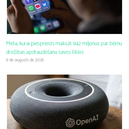
Meta, kurai piespriests maksāt 942 miljonus par bērnu
drošības apdraudēšanu savos tīklos
9 de augusts de 2026