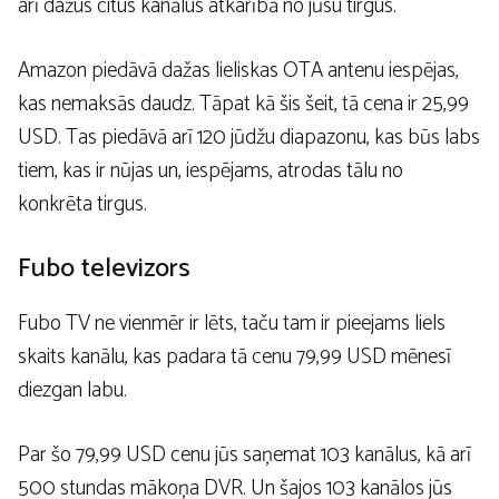
arī dažus citus kanālus atkarībā no jūsu tirgus.
Amazon piedāvā dažas lieliskas OTA antenu iespējas,
kas nemaksās daudz. Tāpat kā šis šeit, tā cena ir 25,99
USD. Tas piedāvā arī 120 jūdžu diapazonu, kas būs labs
tiem, kas ir nūjas un, iespējams, atrodas tālu no
konkrēta tirgus.
Fubo televizors
Fubo TV ne vienmēr ir lēts, taču tam ir pieejams liels
skaits kanālu, kas padara tā cenu 79,99 USD mēnesī
diezgan labu.
Par šo 79,99 USD cenu jūs saņemat 103 kanālus, kā arī
500 stundas mākoņa DVR. Un šajos 103 kanālos jūs