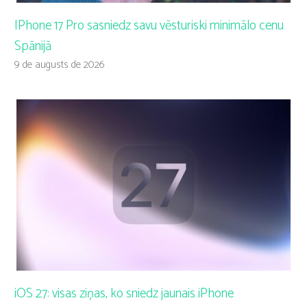
IPhone 17 Pro sasniedz savu vēsturiski minimālo cenu
Spānijā
9 de augusts de 2026
iOS 27: visas ziņas, ko sniedz jaunais iPhone