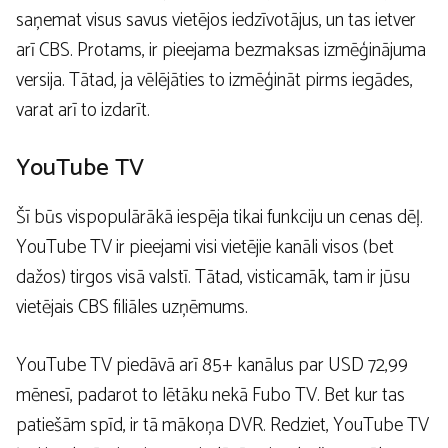
saņemat visus savus vietējos iedzīvotājus, un tas ietver
arī CBS. Protams, ir pieejama bezmaksas izmēģinājuma
versija. Tātad, ja vēlējāties to izmēģināt pirms iegādes,
varat arī to izdarīt.
YouTube TV
Šī būs vispopulārākā iespēja tikai funkciju un cenas dēļ.
YouTube TV ir pieejami visi vietējie kanāli visos (bet
dažos) tirgos visā valstī. Tātad, visticamāk, tam ir jūsu
vietējais CBS filiāles uzņēmums.
YouTube TV piedāvā arī 85+ kanālus par USD 72,99
mēnesī, padarot to lētāku nekā Fubo TV. Bet kur tas
patiešām spīd, ir tā mākoņa DVR. Redziet, YouTube TV