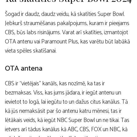
Šogad ir daudz, daudz veidu, kā skatīties Super Bowl.
Jebkurš straumēšanas pakalpojums, kuram ir pieejams
CBS, būs labs risinājums. Varat arī skatīties, izmantojot
OTA antenu vai Paramount Plus, kas varētu būt labākā
vieta spēles skatīšanai.
OTA antena
CBS ir “vietējais” kanāls, kas nozīmē, ka tas ir
bezmaksas. Viss, kas jums jādara, ir iegūt antenu un
ievietot to logā, lai iegūtu to un dažus citus kanālus. Tā
kā jūs nemaksāsit par šo antenu katru mēnesi, tas ir
lētākais veids, kā iegūt NBC Super Bowl un ne tikai. Tas
ietvers arī tādus kanālus kā ABC, CBS, FOX un NBC, kā