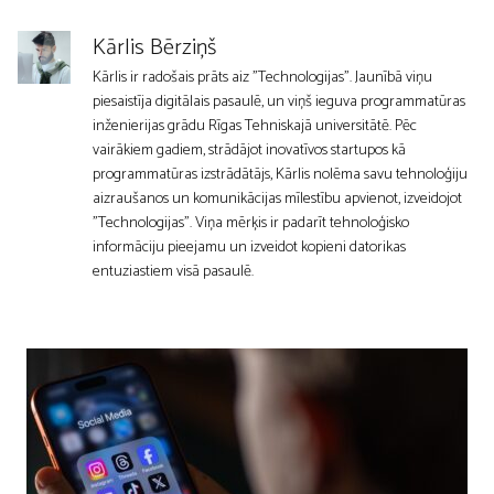
Kārlis Bērziņš
Kārlis ir radošais prāts aiz "Technologijas". Jaunībā viņu
piesaistīja digitālais pasaulē, un viņš ieguva programmatūras
inženierijas grādu Rīgas Tehniskajā universitātē. Pēc
vairākiem gadiem, strādājot inovatīvos startupos kā
programmatūras izstrādātājs, Kārlis nolēma savu tehnoloģiju
aizraušanos un komunikācijas mīlestību apvienot, izveidojot
"Technologijas". Viņa mērķis ir padarīt tehnoloģisko
informāciju pieejamu un izveidot kopieni datorikas
entuziastiem visā pasaulē.