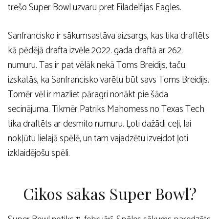
trešo Super Bowl uzvaru pret Filadelfijas Eagles.
Sanfrancisko ir sākumsastāva aizsargs, kas tika draftēts
kā pēdējā drafta izvēle 2022. gada draftā ar 262.
numuru. Tas ir pat vēlāk nekā Toms Breidijs, taču
izskatās, ka Sanfrancisko varētu būt savs Toms Breidijs.
Tomēr vēl ir mazliet pāragri nonākt pie šāda
secinājuma. Tikmēr Patriks Mahomess no Texas Tech
tika draftēts ar desmito numuru. Ļoti dažādi ceļi, lai
nokļūtu lielajā spēlē, un tam vajadzētu izveidot ļoti
izklaidējošu spēli.
Cikos sākas Super Bowl?