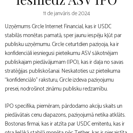
11 de janvāris de 2024
Uzņēmums Circle Internet Financial, kas ir USDC
stabilās monētas pamatā, sper jaunu iespēju kļūt par
publisku uzņēmumu. Circle ceturtdien paziņoja, ka ir
konfidenciāli iesniegusi pieteikumu ASV sākotnējam
publiskajam piedāvājumam (IPO), kas ir daļa no savas
stratēģijas publiskošanai. Neskatoties uz pieteikuma
“konfidenciālo” raksturu, Circle izdeva paziņojumu
presei, nodrošinot zināmu publisku redzamību.
IPO specifika, piemēram, pārdodamo akciju skaits un
piedāvātais cenu diapazons, paziņojumā netika atklāts.
Bostonas firmai, kas ir atzīta par USDC emitentu, kas ir
otra lielākā stabilā monēta pēc Tether, kas ir piesaistīta