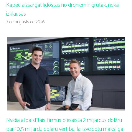
Kāpēc aizsargāt lidostas no droniem ir grūtāk, nekā
izklausās
7 de augusts de 2026
Nvidia atbalstītais Firmus piesaista 2 miljardus dolāru
par 10,5 miljardu dolāru vērtību, lai izveidotu mākslīgā