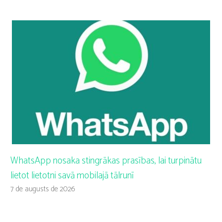
WhatsApp nosaka stingrākas prasības, lai turpinātu
lietot lietotni savā mobilajā tālrunī
7 de augusts de 2026