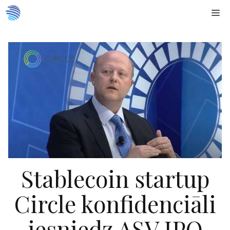
Doties
Me
uz
saturu
Stablecoin startup
Circle konfidenciāli
iesniedz ASV IPO