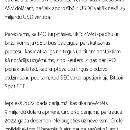
ASV dolāram, pašlaik apgrozībā ir USDC vairāk nekā 25
miljardu USD vērtībā.
Paredzams, ka IPO turpināsies, tiklīdz Vērtspapīru un
biržu komisija (SEC) būs pabeigusi pārskatīšanas
procesu, kas ir atkarīgs no tirgus un citiem apstākļiem,
kā norādījis uzņēmums, ziņo Reuters. Ziņas par IPO
pienāk tieši tad, kad kriptovalūtu tirgus piedzīvo
atdzimšanu pēc tam, kad SEC vakar apstiprināja Bitcoin
Spot ETF.
Iepriekš 2022. gada darījumā, kas tika novērtēts
9 miljardu dolāru apmērā, Circle šo darījumu pārtrauca
2022. gada decembrī. Neraugoties uz neveiksmi, Circle
izpilddirektors Džeremijs Alairs pauda sarūgtinājumu,