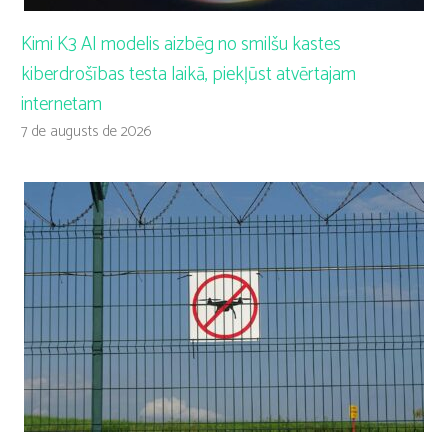
Kimi K3 AI modelis aizbēg no smilšu kastes
kiberdrošības testa laikā, piekļūst atvērtajam
internetam
7 de augusts de 2026