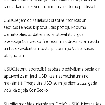
taču atkārtoti uzsvēra uzņēmuma nodomu publiskot.
USDC ieņem otrās lielākās stabilās monētas un
septītās lielākās kriptovalūtas pozīciju kopumā,
pamatojoties uz datiem no kriptovalūtu tirgus
izsekotāja CoinGecko. Šie žetoni ir nodrošināti ar naudu
un tās ekvivalentiem, tostarp īstermiņa Valsts kases
obligācijām.
USDC žetonu apgrozībā esošais piedāvājums pašlaik ir
aptuveni 25 miljardi USD, kas ir samazinājums no
maksimālā līmeņa virs USD 56 miljardiem 2022. gada
vidū, kā ziņoja CoinGecko.
Stabilās monētas, piemēram, Circle’s USDC, ir ieguvušas