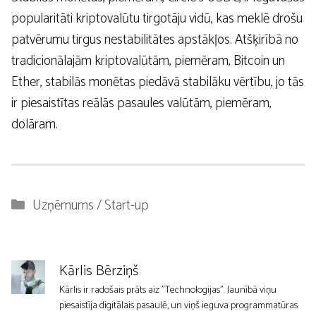
popularitāti kriptovalūtu tirgotāju vidū, kas meklē drošu
patvērumu tirgus nestabilitātes apstākļos. Atšķirībā no
tradicionālajām kriptovalūtām, piemēram, Bitcoin un
Ether, stabilās monētas piedāvā stabilāku vērtību, jo tās
ir piesaistītas reālās pasaules valūtām, piemēram,
dolāram.
Kategorijas
Uzņēmums / Start-up
Kārlis Bērziņš
Kārlis ir radošais prāts aiz "Technologijas". Jaunībā viņu
piesaistīja digitālais pasaulē, un viņš ieguva programmatūras