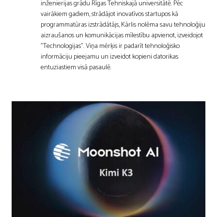
inženierijas grādu Rīgas Tehniskajā universitātē. Pēc
vairākiem gadiem, strādājot inovatīvos startupos kā
programmatūras izstrādātājs, Kārlis nolēma savu tehnoloģiju
aizraušanos un komunikācijas mīlestību apvienot, izveidojot
"Technologijas". Viņa mērķis ir padarīt tehnoloģisko
informāciju pieejamu un izveidot kopieni datorikas
entuziastiem visā pasaulē.