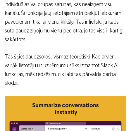
individuālas vai grupas sarunas, kas neaizņem visu
kanālu. Šī funkcija ļauj lietotājiem ātri piekļūt jebkuram
pavedienam tikai ar vienu klikšķi. Tas ir lieliski, ja kāds
sūta daudz ziņojumu vienu pēc otra, jo tas viss ir kārtīgi
sakārtots.
Tas šķiet daudzsološi, vismaz teorētiski. Kad arvien
vairāk lietotāju un uzņēmumu sāks izmantot Slack AI
funkcijas, mēs redzēsim, cik labi tas pārvalda darba
slodzi.