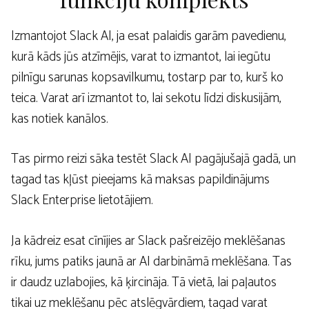
Izmantojot Slack AI, ja esat palaidis garām pavedienu,
kurā kāds jūs atzīmējis, varat to izmantot, lai iegūtu
pilnīgu sarunas kopsavilkumu, tostarp par to, kurš ko
teica. Varat arī izmantot to, lai sekotu līdzi diskusijām,
kas notiek kanālos.
Tas pirmo reizi sāka testēt Slack AI pagājušajā gadā, un
tagad tas kļūst pieejams kā maksas papildinājums
Slack Enterprise lietotājiem.
Ja kādreiz esat cīnījies ar Slack pašreizējo meklēšanas
rīku, jums patiks jaunā ar AI darbināmā meklēšana. Tas
ir daudz uzlabojies, kā ķircināja. Tā vietā, lai paļautos
tikai uz meklēšanu pēc atslēgvārdiem, tagad varat