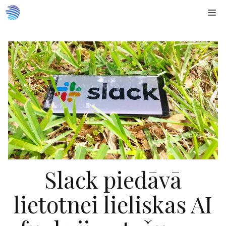
Doties
Me
uz
saturu
Slack piedāvā
lietotnei lieliskas AI