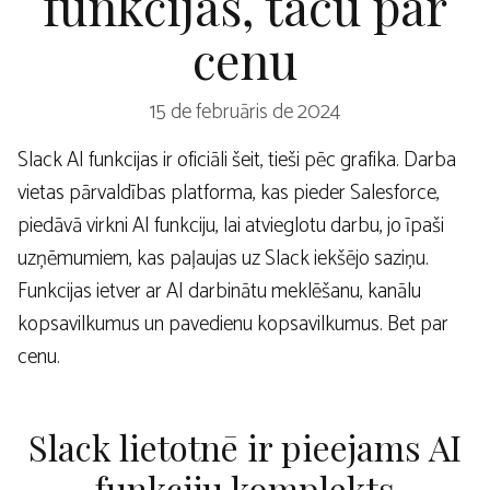
funkcijas, taču par
cenu
15 de februāris de 2024
Slack AI funkcijas ir oficiāli šeit, tieši pēc grafika. Darba
vietas pārvaldības platforma, kas pieder Salesforce,
piedāvā virkni AI funkciju, lai atvieglotu darbu, jo īpaši
uzņēmumiem, kas paļaujas uz Slack iekšējo saziņu.
Funkcijas ietver ar AI darbinātu meklēšanu, kanālu
kopsavilkumus un pavedienu kopsavilkumus. Bet par
cenu.
Slack lietotnē ir pieejams AI
funkciju komplekts