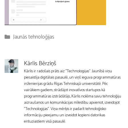
Kategorijas
Jaunās tehnoloģijas
Kārlis Bērziņš
Kārlis ir radošais prāts aiz "Technologijas". Jaunībā viņu
piesaistīja digitālais pasaulē, un viņš ieguva programmatūras
inženierijas grādu Rīgas Tehniskajā universitātē. Pēc
vairākiem gadiem, strādājot inovatīvos startupos kā
programmatūras izstrādātājs, Kārlis nolēma savu tehnoloģiju
aizraušanos un komunikācijas mīlestību apvienot, izveidojot
"Technologijas". Viņa mērķis ir padarīt tehnoloģisko
informāciju pieejamu un izveidot kopieni datorikas
entuziastiem visā pasaulē.