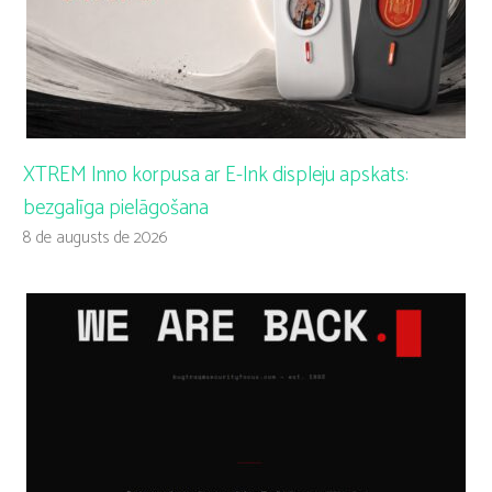
XTREM Inno korpusa ar E-Ink displeju apskats:
bezgalīga pielāgošana
8 de augusts de 2026