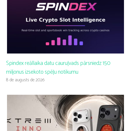
Spindex reāllaika datu cauruļvads pārsniedz 150
miljonus izsekoto spēļu notikumu
8 de augusts de 2026