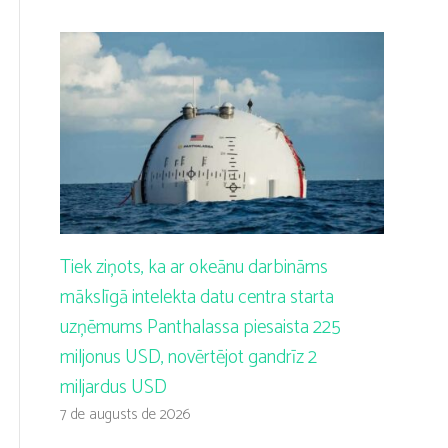
Tiek ziņots, ka ar okeānu darbināms
mākslīgā intelekta datu centra starta
uzņēmums Panthalassa piesaista 225
miljonus USD, novērtējot gandrīz 2
miljardus USD
7 de augusts de 2026