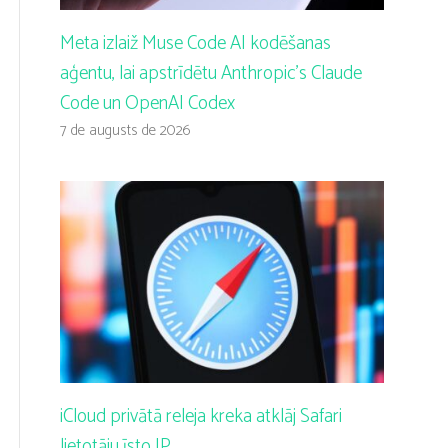
Meta izlaiž Muse Code AI kodēšanas
aģentu, lai apstrīdētu Anthropic’s Claude
Code un OpenAI Codex
7 de augusts de 2026
iCloud privātā releja kreka atklāj Safari
lietotāju īsto IP