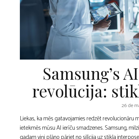
Samsung’s A
revolūcija: stikl
26 de ma
Liekas, ka mēs gatavojamies redzēt revolucionāru m
ietekmēs mūsu AI ierīču smadzenes. Samsung, milzis
gadam viņi plāno pāriet no silīcija uz stikla interp