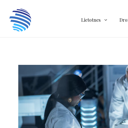
Doties
uz
saturu
Lietotnes
Dro