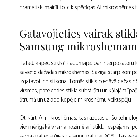
dramatiski mainīt to, cik spēcīgas AI mikroshēmas ti
Gatavojieties vairāk stikl
Samsung mikroshēmā
Tātad, kāpēc stikls? Padomājiet par interpozatoru kā
savieno dažādas mikroshēmas. Saziņa starp komponenti
izgatavoti no silikona. Tomēr stikls piedāvā dažas p
virsmas, pateicoties stikla substrātu unikālajām īp
ātrumā un uzlabo kopējo mikroshēmu veiktspēju.
Otrkārt, AI mikroshēmas, kas ražotas ar šo tehnoloģij
vienmērīgākā virsma nozīmē arī stiklu, iespējams, p
samazināt enerģijas patēriņu pat par 30%. Tas varē