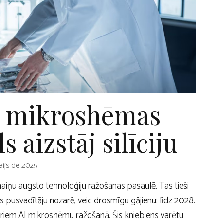
I mikroshēmas
s aizstāj silīciju
ijs de 2025
aiņu augsto tehnoloģiju ražošanas pasaulē. Tas tieši
 pusvadītāju nozarē, veic drosmīgu gājienu: līdz 2028.
oseriem AI mikroshēmu ražošanā. Šis kniebiens varētu