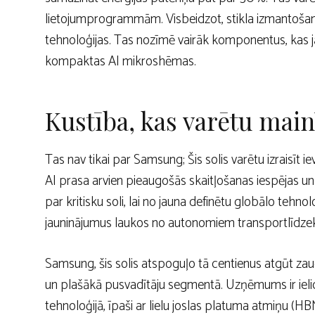
lietojumprogrammām. Visbeidzot, stikla izmantoša
tehnoloģijas. Tas nozīmē vairāk komponentus, kas jā
kompaktas AI mikroshēmas.
Kustība, kas varētu main
Tas nav tikai par Samsung; Šis solis varētu izraisīt
AI prasa arvien pieaugošās skaitļošanas iespējas un 
par kritisku soli, lai no jauna definētu globālo tehn
jauninājumus laukos no autonomiem transportlīdzekļ
Samsung, šis solis atspoguļo tā centienus atgūt za
un plašākā pusvadītāju segmentā. Uzņēmums ir ielic
tehnoloģijā, īpaši ar lielu joslas platuma atmiņu (H