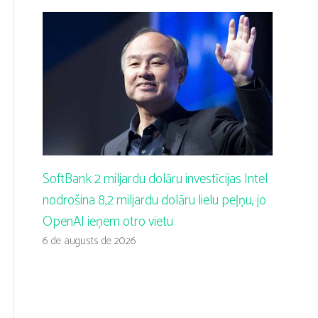
SoftBank 2 miljardu dolāru investīcijas Intel
nodrošina 8,2 miljardu dolāru lielu peļņu, jo
OpenAI ieņem otro vietu
6 de augusts de 2026