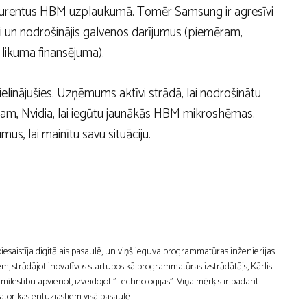
kurentus HBM uzplaukumā. Tomēr Samsung ir agresīvi
ni un nodrošinājis galvenos darījumus (piemēram,
ikuma finansējuma).
elinājušies. Uzņēmums aktīvi strādā, lai nodrošinātu
ram, Nvidia, lai iegūtu jaunākās HBM mikroshēmas.
, lai mainītu savu situāciju.
 piesaistīja digitālais pasaulē, un viņš ieguva programmatūras inženierijas
m, strādājot inovatīvos startupos kā programmatūras izstrādātājs, Kārlis
estību apvienot, izveidojot "Technologijas". Viņa mērķis ir padarīt
atorikas entuziastiem visā pasaulē.