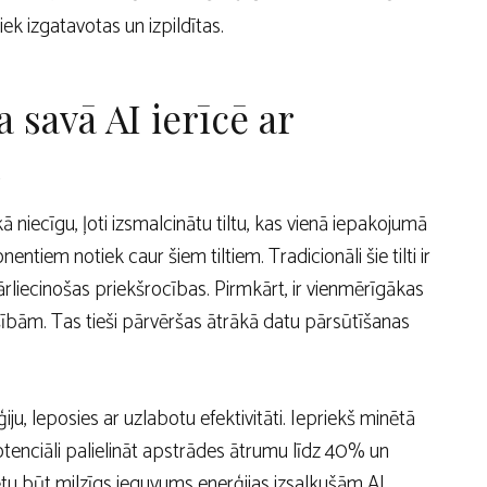
ek izgatavotas un izpildītas.
a savā AI ierīcē ar
m
 niecīgu, ļoti izsmalcinātu tiltu, kas vienā iepakojumā
em notiek caur šiem tiltiem. Tradicionāli šie tilti ir
ārliecinošas priekšrocības. Pirmkārt, ir vienmērīgākas
ašībām. Tas tieši pārvēršas ātrākā datu pārsūtīšanas
u, leposies ar uzlabotu efektivitāti. Iepriekš minētā
otenciāli palielināt apstrādes ātrumu līdz 40% un
tu būt milzīgs ieguvums enerģijas izsalkušām AI