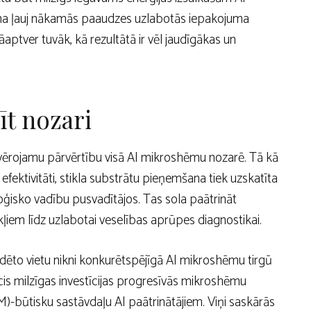
na ļauj nākamās paaudzes uzlabotās iepakojuma
aptver tuvāk, kā rezultātā ir vēl jaudīgākas un
īt nozari
 ievērojamu pārvērtību visā AI mikroshēmu nozarē. Tā kā
efektivitāti, stikla substrātu pieņemšana tiek uzskatīta
oloģisko vadību pusvadītājos. Tas sola paātrināt
iem līdz uzlabotai veselības aprūpes diagnostikai.
udēto vietu nikni konkurētspējīgā AI mikroshēmu tirgū
is milzīgas investīcijas progresīvās mikroshēmu
BM)-būtisku sastāvdaļu AI paātrinātājiem. Viņi saskārās