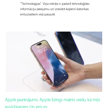
"Technologijas". Viņa mērķis ir padarīt tehnoloģisko
informāciju pieejamu un izveidot kopieni datorikas
entuziastiem visā pasaulē.
Apple jauninājums: Apple līzings mainīs veidu, kā mēs
iegādājamies tās ierīces