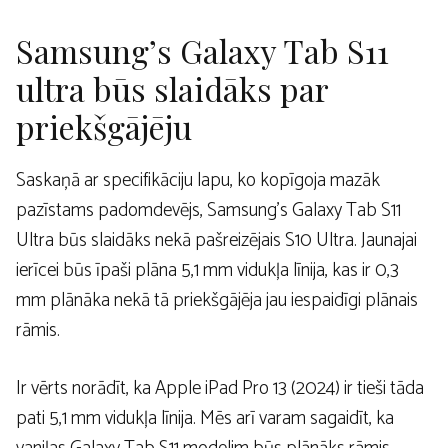
Samsung’s Galaxy Tab S11
ultra būs slaidāks par
priekšgājēju
Saskaņā ar specifikāciju lapu, ko kopīgoja mazāk
pazīstams padomdevējs, Samsung’s Galaxy Tab S11
Ultra būs slaidāks nekā pašreizējais S10 Ultra. Jaunajai
ierīcei būs īpaši plāna 5,1 mm vidukļa līnija, kas ir 0,3
mm plānāka nekā tā priekšgājēja jau iespaidīgi plānais
rāmis.
Ir vērts norādīt, ka Apple iPad Pro 13 (2024) ir tieši tāda
pati 5,1 mm vidukļa līnija. Mēs arī varam sagaidīt, ka