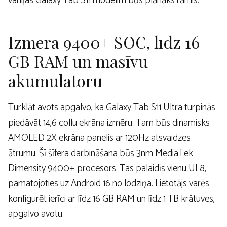
vaniļas Galaxy Tab S11 modelim būs plānāks rāmis.
Izmēra 9400+ SOC, līdz 16
GB RAM un masīvu
akumulatoru
Turklāt avots apgalvo, ka Galaxy Tab S11 Ultra turpinās
piedāvāt 14,6 collu ekrāna izmēru. Tam būs dinamisks
AMOLED 2X ekrāna panelis ar 120Hz atsvaidzes
ātrumu. Šī šīfera darbināšana būs 3nm MediaTek
Dimensity 9400+ procesors. Tas palaidīs vienu UI 8,
pamatojoties uz Android 16 no lodziņa. Lietotājs varēs
konfigurēt ierīci ar līdz 16 GB RAM un līdz 1 TB krātuves,
apgalvo avotu.