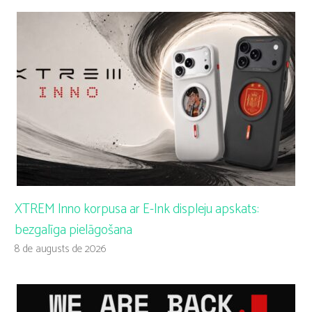
XTREM Inno korpusa ar E-Ink displeju apskats:
bezgalīga pielāgošana
8 de augusts de 2026