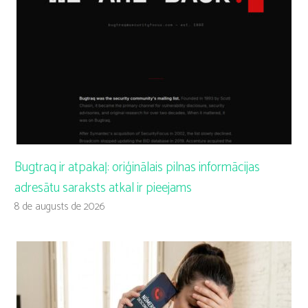
Bugtraq ir atpakaļ: oriģinālais pilnas informācijas
adresātu saraksts atkal ir pieejams
8 de augusts de 2026