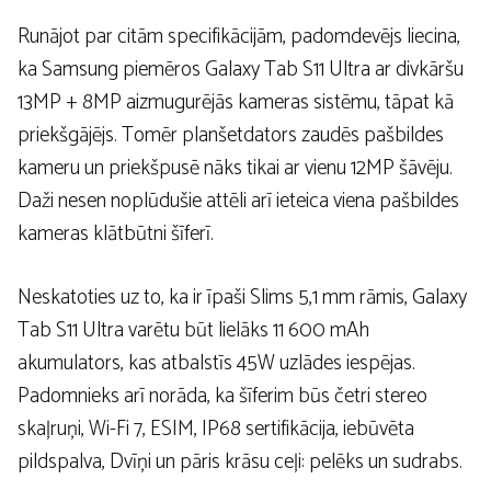
Runājot par citām specifikācijām, padomdevējs liecina,
ka Samsung piemēros Galaxy Tab S11 Ultra ar divkāršu
13MP + 8MP aizmugurējās kameras sistēmu, tāpat kā
priekšgājējs. Tomēr planšetdators zaudēs pašbildes
kameru un priekšpusē nāks tikai ar vienu 12MP šāvēju.
Daži nesen noplūdušie attēli arī ieteica viena pašbildes
kameras klātbūtni šīferī.
Neskatoties uz to, ka ir īpaši Slims 5,1 mm rāmis, Galaxy
Tab S11 Ultra varētu būt lielāks 11 600 mAh
akumulators, kas atbalstīs 45W uzlādes iespējas.
Padomnieks arī norāda, ka šīferim būs četri stereo
skaļruņi, Wi-Fi 7, ESIM, IP68 sertifikācija, iebūvēta
pildspalva, Dvīņi un pāris krāsu ceļi: pelēks un sudrabs.