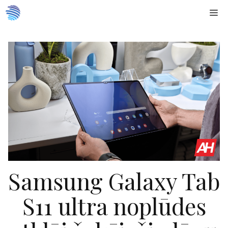
Doties
Me
uz
saturu
Samsung Galaxy Tab
S11 ultra noplūdes