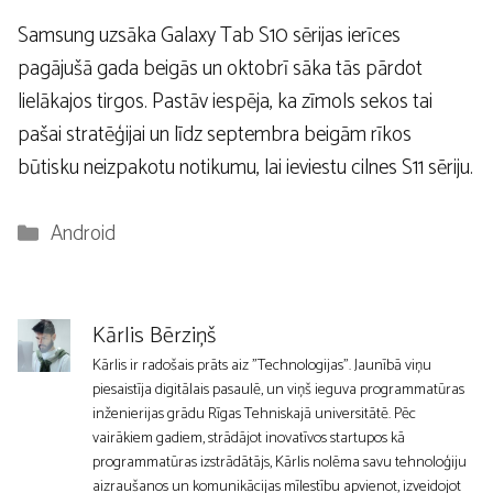
Samsung uzsāka Galaxy Tab S10 sērijas ierīces
pagājušā gada beigās un oktobrī sāka tās pārdot
lielākajos tirgos. Pastāv iespēja, ka zīmols sekos tai
pašai stratēģijai un līdz septembra beigām rīkos
būtisku neizpakotu notikumu, lai ieviestu cilnes S11 sēriju.
Kategorijas
Android
Kārlis Bērziņš
Kārlis ir radošais prāts aiz "Technologijas". Jaunībā viņu
piesaistīja digitālais pasaulē, un viņš ieguva programmatūras
inženierijas grādu Rīgas Tehniskajā universitātē. Pēc
vairākiem gadiem, strādājot inovatīvos startupos kā
programmatūras izstrādātājs, Kārlis nolēma savu tehnoloģiju
aizraušanos un komunikācijas mīlestību apvienot, izveidojot