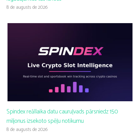
8 de augusts de 2026
Spindex reāllaika datu cauruļvads pārsniedz 150
miljonus izsekoto spēļu notikumu
8 de augusts de 2026