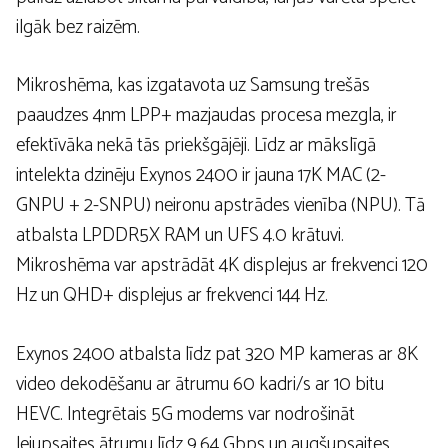
ilgāk bez raizēm.
Mikroshēma, kas izgatavota uz Samsung trešās
paaudzes 4nm LPP+ mazjaudas procesa mezgla, ir
efektīvāka nekā tās priekšgājēji. Līdz ar mākslīgā
intelekta dzinēju Exynos 2400 ir jauna 17K MAC (2-
GNPU + 2-SNPU) neironu apstrādes vienība (NPU). Tā
atbalsta LPDDR5X RAM un UFS 4.0 krātuvi.
Mikroshēma var apstrādāt 4K displejus ar frekvenci 120
Hz un QHD+ displejus ar frekvenci 144 Hz.
Exynos 2400 atbalsta līdz pat 320 MP kameras ar 8K
video dekodēšanu ar ātrumu 60 kadri/s ar 10 bitu
HEVC. Integrētais 5G modems var nodrošināt
lejupsaites ātrumu līdz 9,64 Gbps un augšupsaites