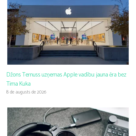
Džons Ternuss uzņemas Apple vadību: jauna ēra bez
Tima Kuka
8 de augusts de 2026