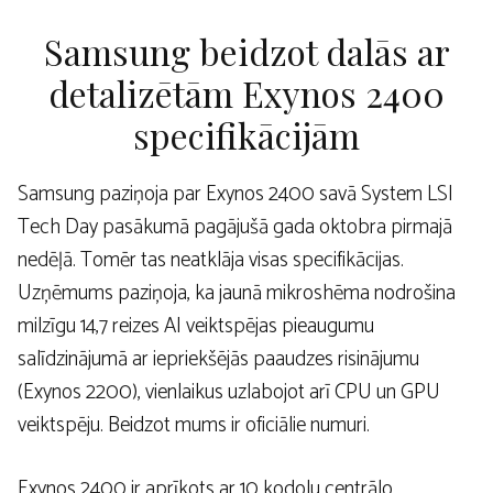
Samsung beidzot dalās ar
detalizētām Exynos 2400
specifikācijām
Samsung paziņoja par Exynos 2400 savā System LSI
Tech Day pasākumā pagājušā gada oktobra pirmajā
nedēļā. Tomēr tas neatklāja visas specifikācijas.
Uzņēmums paziņoja, ka jaunā mikroshēma nodrošina
milzīgu 14,7 reizes AI veiktspējas pieaugumu
salīdzinājumā ar iepriekšējās paaudzes risinājumu
(Exynos 2200), vienlaikus uzlabojot arī CPU un GPU
veiktspēju. Beidzot mums ir oficiālie numuri.
Exynos 2400 ir aprīkots ar 10 kodolu centrālo