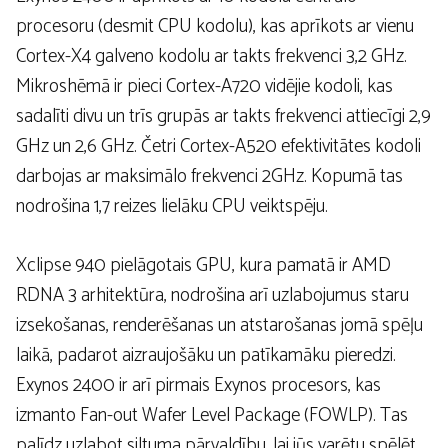
procesoru (desmit CPU kodolu), kas aprīkots ar vienu
Cortex-X4 galveno kodolu ar takts frekvenci 3,2 GHz.
Mikroshēmā ir pieci Cortex-A720 vidējie kodoli, kas
sadalīti divu un trīs grupās ar takts frekvenci attiecīgi 2,9
GHz un 2,6 GHz. Četri Cortex-A520 efektivitātes kodoli
darbojas ar maksimālo frekvenci 2GHz. Kopumā tas
nodrošina 1,7 reizes lielāku CPU veiktspēju.
Xclipse 940 pielāgotais GPU, kura pamatā ir AMD
RDNA 3 arhitektūra, nodrošina arī uzlabojumus staru
izsekošanas, renderēšanas un atstarošanas jomā spēļu
laikā, padarot aizraujošāku un patīkamāku pieredzi.
Exynos 2400 ir arī pirmais Exynos procesors, kas
izmanto Fan-out Wafer Level Package (FOWLP). Tas
palīdz uzlabot siltuma pārvaldību, lai jūs varētu spēlēt