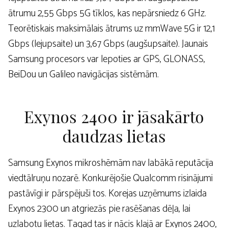
ātrumu 2,55 Gbps 5G tīklos, kas nepārsniedz 6 GHz.
Teorētiskais maksimālais ātrums uz mmWave 5G ir 12,1
Gbps (lejupsaite) un 3,67 Gbps (augšupsaite). Jaunais
Samsung procesors var lepoties ar GPS, GLONASS,
BeiDou un Galileo navigācijas sistēmām.
Exynos 2400 ir jāsakārto
daudzas lietas
Samsung Exynos mikroshēmām nav labākā reputācija
viedtālruņu nozarē. Konkurējošie Qualcomm risinājumi
pastāvīgi ir pārspējuši tos. Korejas uzņēmums izlaida
Exynos 2300 un atgriezās pie rasēšanas dēļa, lai
uzlabotu lietas. Tagad tas ir nācis klajā ar Exynos 2400,