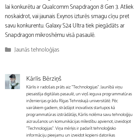
lai konkurētu ar Qualcomm Snapdragon 8 Gen 3. Atliek
noskaidrot, vai jaunais Exynos izturēs smagu cīņu pret
savu konkurentu. Galaxy S24 Ultra tiek piegādāts ar
Snapdragon mikroshēmu visā pasaulē.
Kategorijas
Jaunās tehnoloģijas
Kārlis Bērziņš
Kārlis ir radošais prāts aiz "Technologijas". Jaunībā viņu
piesaistīja digitālais pasaulē, un viņš ieguva programmatūras
inženierijas grādu Rīgas Tehniskajā universitātē. Pēc
vairākiem gadiem, strādājot inovatīvos startupos kā
programmatūras izstrādātājs, Kārlis nolēma savu tehnoloģiju
aizraušanos un komunikācijas mīlestību apvienot, izveidojot
"Technologijas". Viņa mērķis ir padarīt tehnoloģisko
informāciju pieejamu un izveidot kopieni datorikas