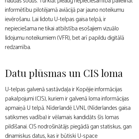
naudas sodus. Turklāt pieaug nepieciešamība palielināt
informētību pilotējamā aviācijā par jauno noteikumu
ievērošanu. Lai lidotu U-telpas gaisa telpā, ir
nepieciešama ne tikai atbilstība esošajiem vizuālo
lidojumu noteikumiem (VFR), bet arī papildu digitālā
redzamība.
Datu plūsmas un CIS loma
U-telpas galvenā sastāvdaļa ir Kopējie informācijas
pakalpojumi (CIS), kuriem ir galvenā loma informācijas
apmaiņā U telpā. Nīderlandē LVNL (Nīderlandes gaisa
satiksmes vadība) ir vēlamais kandidāts šīs lomas
pildīšanai. CIS nodrošinātājs piegādā gan statiskus, gan
dinamiskus datus, kas ir būtiski U-space