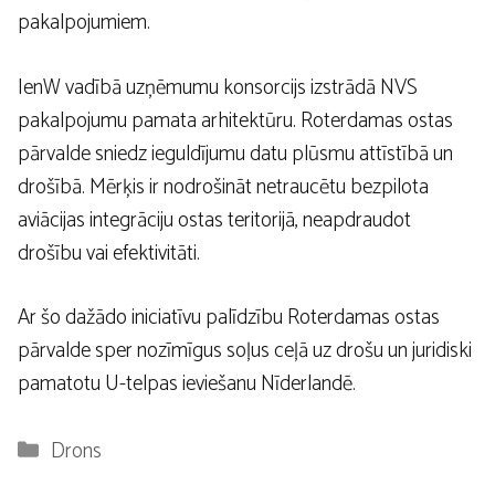
pakalpojumiem.
IenW vadībā uzņēmumu konsorcijs izstrādā NVS
pakalpojumu pamata arhitektūru. Roterdamas ostas
pārvalde sniedz ieguldījumu datu plūsmu attīstībā un
drošībā. Mērķis ir nodrošināt netraucētu bezpilota
aviācijas integrāciju ostas teritorijā, neapdraudot
drošību vai efektivitāti.
Ar šo dažādo iniciatīvu palīdzību Roterdamas ostas
pārvalde sper nozīmīgus soļus ceļā uz drošu un juridiski
pamatotu U-telpas ieviešanu Nīderlandē.
Kategorijas
Drons