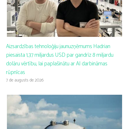
Aizsardzības tehnoloģiju jaunuzņēmums Hadrian
piesaista 1,37 miljardus USD par gandrīz 8 miljardu
dolāru vērtību, lai paplašinātu ar AI darbināmas
rūpnīcas
7 de augusts de 2026