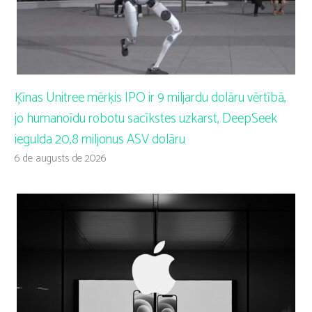
Ķīnas Unitree mērķis IPO ir 9 miljardu dolāru vērtībā,
jo humanoīdu robotu sacīkstes uzkarst, DeepSeek
iegulda 20,8 miljonus ASV dolāru
6 de augusts de 2026