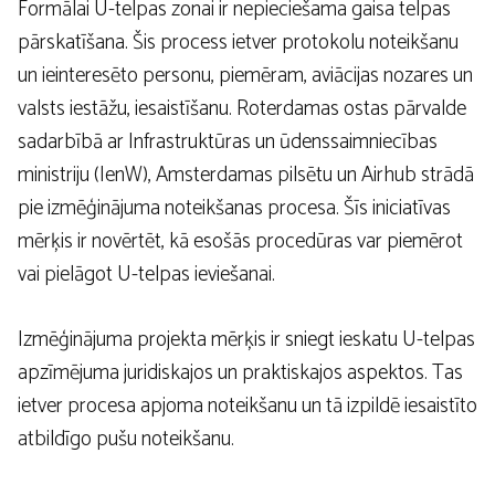
Formālai U-telpas zonai ir nepieciešama gaisa telpas
pārskatīšana. Šis process ietver protokolu noteikšanu
un ieinteresēto personu, piemēram, aviācijas nozares un
valsts iestāžu, iesaistīšanu. Roterdamas ostas pārvalde
sadarbībā ar Infrastruktūras un ūdenssaimniecības
ministriju (IenW), Amsterdamas pilsētu un Airhub strādā
pie izmēģinājuma noteikšanas procesa. Šīs iniciatīvas
mērķis ir novērtēt, kā esošās procedūras var piemērot
vai pielāgot U-telpas ieviešanai.
Izmēģinājuma projekta mērķis ir sniegt ieskatu U-telpas
apzīmējuma juridiskajos un praktiskajos aspektos. Tas
ietver procesa apjoma noteikšanu un tā izpildē iesaistīto
atbildīgo pušu noteikšanu.