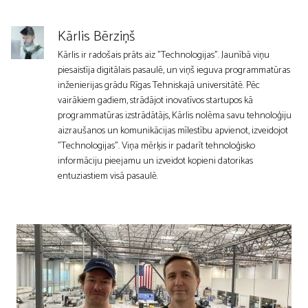
Kārlis Bērziņš
Kārlis ir radošais prāts aiz "Technologijas". Jaunībā viņu
piesaistīja digitālais pasaulē, un viņš ieguva programmatūras
inženierijas grādu Rīgas Tehniskajā universitātē. Pēc
vairākiem gadiem, strādājot inovatīvos startupos kā
programmatūras izstrādātājs, Kārlis nolēma savu tehnoloģiju
aizraušanos un komunikācijas mīlestību apvienot, izveidojot
"Technologijas". Viņa mērķis ir padarīt tehnoloģisko
informāciju pieejamu un izveidot kopieni datorikas
entuziastiem visā pasaulē.