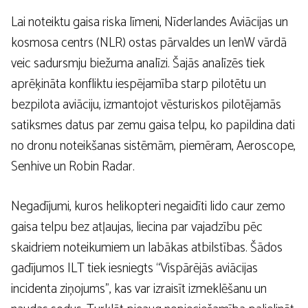
Lai noteiktu gaisa riska līmeni, Nīderlandes Aviācijas un
kosmosa centrs (NLR) ostas pārvaldes un IenW vārdā
veic sadursmju biežuma analīzi. Šajās analīzēs tiek
aprēķināta konfliktu iespējamība starp pilotētu un
bezpilota aviāciju, izmantojot vēsturiskos pilotējamās
satiksmes datus par zemu gaisa telpu, ko papildina dati
no dronu noteikšanas sistēmām, piemēram, Aeroscope,
Senhive un Robin Radar.
Negadījumi, kuros helikopteri negaidīti lido caur zemo
gaisa telpu bez atļaujas, liecina par vajadzību pēc
skaidriem noteikumiem un labākas atbilstības. Šādos
gadījumos ILT tiek iesniegts “Vispārējās aviācijas
incidenta ziņojums”, kas var izraisīt izmeklēšanu un