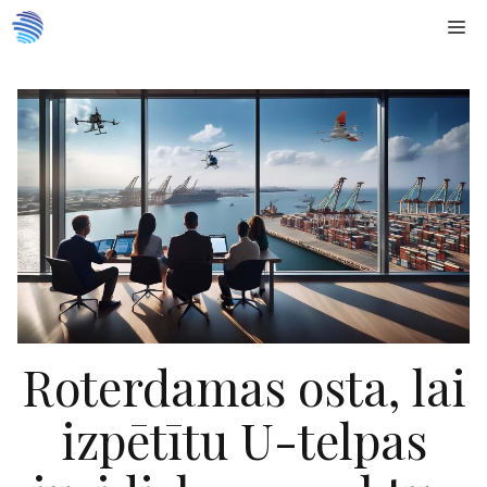
Doties
Me
uz
saturu
Roterdamas osta, lai
izpētītu U-telpas