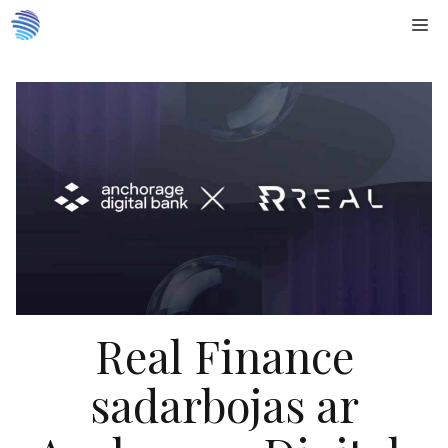
Doties
Me
uz
saturu
Real Finance
sadarbojas ar