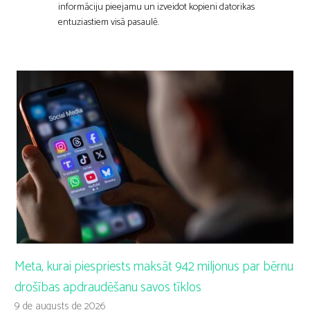
informāciju pieejamu un izveidot kopieni datorikas
entuziastiem visā pasaulē.
Meta, kurai piespriests maksāt 942 miljonus par bērnu
drošības apdraudēšanu savos tīklos
9 de augusts de 2026