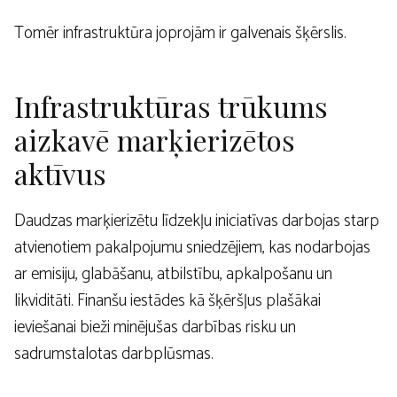
Tomēr infrastruktūra joprojām ir galvenais šķērslis.
Infrastruktūras trūkums
aizkavē marķierizētos
aktīvus
Daudzas marķierizētu līdzekļu iniciatīvas darbojas starp
atvienotiem pakalpojumu sniedzējiem, kas nodarbojas
ar emisiju, glabāšanu, atbilstību, apkalpošanu un
likviditāti. Finanšu iestādes kā šķēršļus plašākai
ieviešanai bieži minējušas darbības risku un
sadrumstalotas darbplūsmas.