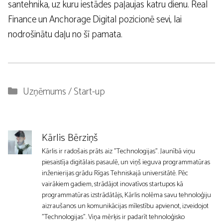
santehnika, uz kuru iestādes paļaujas katru dienu. Real
Finance un Anchorage Digital pozicionē sevi, lai
nodrošinātu daļu no šī pamata.
Kategorijas
Uzņēmums / Start-up
Kārlis Bērziņš
Kārlis ir radošais prāts aiz "Technologijas". Jaunībā viņu
piesaistīja digitālais pasaulē, un viņš ieguva programmatūras
inženierijas grādu Rīgas Tehniskajā universitātē. Pēc
vairākiem gadiem, strādājot inovatīvos startupos kā
programmatūras izstrādātājs, Kārlis nolēma savu tehnoloģiju
aizraušanos un komunikācijas mīlestību apvienot, izveidojot
"Technologijas". Viņa mērķis ir padarīt tehnoloģisko