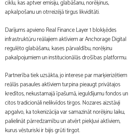
ciklu, kas aptver emisiju, glabāšanu, norēķinus,
apkalpošanu un otrreizējā tirgus likviditāti.
Darījums apvieno Real Finance Layer 1 blokķēdes
infrastruktūru reālajiem aktīviem ar Anchorage Digital
regulēto glabāšanu, kases pārvaldību, norēķinu
pakalpojumiem un institucionālās drošības platformu.
Partnerība tiek uzsākta, jo interese par marķierizētiem
reālās pasaules aktīviem turpina pieaugt privātajos
kredītos, nekustamajā īpašumā, ieguldījumu fondos un
citos tradicionāli nelikvīdos tirgos. Nozares aizstāvji
apgalvo, ka tokenizācija var samazināt norēķinu laiku,
palielināt pārredzamību un atvērt piekļuvi aktīviem,
kurus vēsturiski ir bijis grūti tirgot.