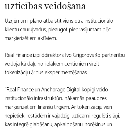
uzticības veidošana
Uzņēmumi plāno atbalstīt viens otra institucionālo
klientu cauruļvadus, pieaugot pieprasījumam pēc
marķierizētiem aktīviem.
Real Finance izpilddirektors Ivo Grigorovs šo partnerību
veidoja kā daļu no lielākiem centieniem virzīt
tokenizāciju ārpus eksperimentēšanas.
“Real Finance un Anchorage Digital kopīgi veido
institucionālo infrastruktūru nākamās paaudzes
marķierizētiem finanšu tirgiem. Ar tokenizāciju vien
nepietiek. Iestādēm ir vajadzīgi uzticami, regulēti slāņi,
kas integrē glabāšanu, apkalpošanu, norēķinus un