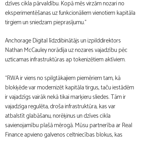
dzīves cikla pārvaldību. Kopā mēs virzām nozari no
eksperimentēšanas uz funkcionāliem vienotiem kapitāla
tirgiem un sniedzam pieprasījumu.”
Anchorage Digital līdzdibinātājs un izpilddirektors
Nathan McCauley norādīja uz nozares vajadzību pēc
uzticamas infrastruktūras ap tokenizētiem aktīviem.
“RWA ir viens no spilgtākajiem piemēriem tam, kā
blokķēde var modernizēt kapitāla tirgus, taču iestādēm
ir vajadzīgs vairāk nekā tikai marķieru sliedes. Tām ir
vajadzīga regulēta, droša infrastruktūra, kas var
atbalstīt glabāšanu, norēķinus un dzīves cikla
savienojamību plašā mērogā. Mūsu partnerība ar Real
Finance apvieno galvenos celtniecības blokus, kas