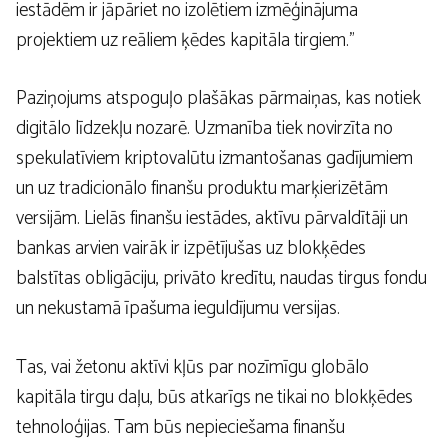
iestādēm ir jāpāriet no izolētiem izmēģinājuma
projektiem uz reāliem ķēdes kapitāla tirgiem.”
Paziņojums atspoguļo plašākas pārmaiņas, kas notiek
digitālo līdzekļu nozarē. Uzmanība tiek novirzīta no
spekulatīviem kriptovalūtu izmantošanas gadījumiem
un uz tradicionālo finanšu produktu marķierizētām
versijām. Lielās finanšu iestādes, aktīvu pārvaldītāji un
bankas arvien vairāk ir izpētījušas uz blokķēdes
balstītas obligāciju, privāto kredītu, naudas tirgus fondu
un nekustamā īpašuma ieguldījumu versijas.
Tas, vai žetonu aktīvi kļūs par nozīmīgu globālo
kapitāla tirgu daļu, būs atkarīgs ne tikai no blokķēdes
tehnoloģijas. Tam būs nepieciešama finanšu