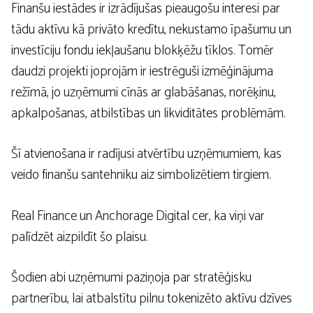
Finanšu iestādes ir izrādījušas pieaugošu interesi par
tādu aktīvu kā privāto kredītu, nekustamo īpašumu un
investīciju fondu iekļaušanu blokķēžu tīklos. Tomēr
daudzi projekti joprojām ir iestrēguši izmēģinājuma
režīmā, jo uzņēmumi cīnās ar glabāšanas, norēķinu,
apkalpošanas, atbilstības un likviditātes problēmām.
Šī atvienošana ir radījusi atvērtību uzņēmumiem, kas
veido finanšu santehniku ​​aiz simbolizētiem tirgiem.
Real Finance un Anchorage Digital cer, ka viņi var
palīdzēt aizpildīt šo plaisu.
Šodien abi uzņēmumi paziņoja par stratēģisku
partnerību, lai atbalstītu pilnu tokenizēto aktīvu dzīves