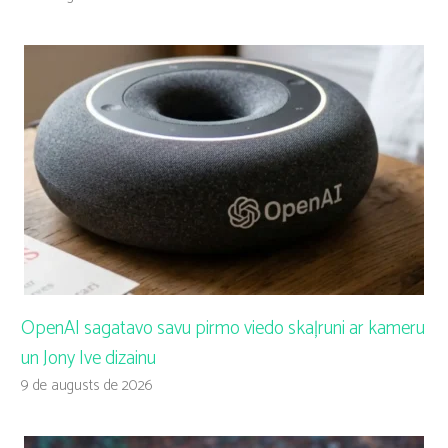
OpenAI sagatavo savu pirmo viedo skaļruni ar kameru
un Jony Ive dizainu
9 de augusts de 2026