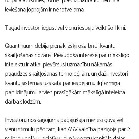
turpina attīstīties, tomēr plaši izplatīta komerciāla
ieviešana joprojām ir nenotverama.
Tagad investori iegūst vēl vienu iespēju veikt šo likmi.
Quantinuum debija pienāk izšķirošā brīdī kvantu
skaitļošanas nozarei. Pieaugošā interese par mākslīgo
intelektu ir atkal pievērsusi uzmanību nākamās
paaudzes skaitļošanas tehnoloģijām, un daži investori
kvantu sistēmas uzskata par iespējamu ilgtermiņa
papildinājumu arvien prasīgākām mākslīgā intelekta
darba slodzēm.
Investoru noskaņojums pagājušajā mēnesī guva vēl
vienu stimulu pēc tam, kad ASV valdība paziņoja par 2
miljardu dolāru iniciatīvu, lai pārņemtu kapitāla daļas