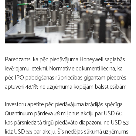
Paredzams, ka pēc piedāvājuma Honeywell saglabās
ievērojamu ietekmi. Normatīvie dokumenti liecina, ka
pēc IPO pabeigšanas rūpniecības gigantam piederēs
aptuveni 48,1% no uzņēmuma kopējām balsstiesībām.
Investoru apetīte pēc piedāvājuma izrādījās spēcīga.
Quantinuum pārdeva 28 miljonus akciju par USD 60,
kas pārsniedz tā tirgū piedāvāto diapazonu no USD 53
līdz USD 55 par akciju. Šīs nedēļas sākumā uzņēmums