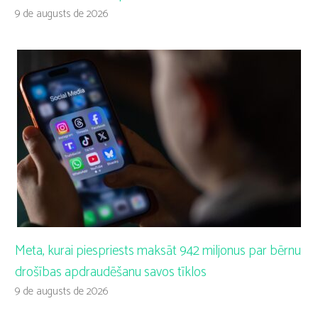
9 de augusts de 2026
Meta, kurai piespriests maksāt 942 miljonus par bērnu
drošības apdraudēšanu savos tīklos
9 de augusts de 2026