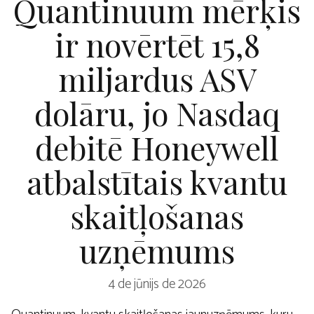
Quantinuum mērķis
ir novērtēt 15,8
miljardus ASV
dolāru, jo Nasdaq
debitē Honeywell
atbalstītais kvantu
skaitļošanas
uzņēmums
4 de jūnijs de 2026