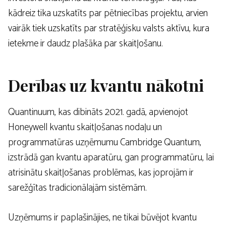
kādreiz tika uzskatīts par pētniecības projektu, arvien
vairāk tiek uzskatīts par stratēģisku valsts aktīvu, kura
ietekme ir daudz plašāka par skaitļošanu.
Derības uz kvantu nākotni
Quantinuum, kas dibināts 2021. gadā, apvienojot
Honeywell kvantu skaitļošanas nodaļu un
programmatūras uzņēmumu Cambridge Quantum,
izstrādā gan kvantu aparatūru, gan programmatūru, lai
atrisinātu skaitļošanas problēmas, kas joprojām ir
sarežģītas tradicionālajām sistēmām.
Uzņēmums ir paplašinājies, ne tikai būvējot kvantu