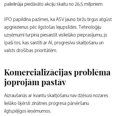
palielināja piedāvāto akciju skaitu no 26,5 miljoniem.
IPO papildina pazīmes, ka ASV jauno biržu tirgus atgūst
apgriezienus pēc ilgstošas ​​lejupslīdes. Tehnoloģiju
uzņēmumi turpina piesaistīt vislielāko pieprasījumu, jo
īpaši tos, kas saistīti ar AI, progresīvu skaitļošanu un
valsts drošības prioritātēm.
Komercializācijas problēma
joprojām pastāv
Aizraušanās ar kvantu skaitļošanu nav dzēsusi nozares
lielāko šķērsli: zinātnes progresa pārvēršanu
ilgtspējīgos ieņēmumos.