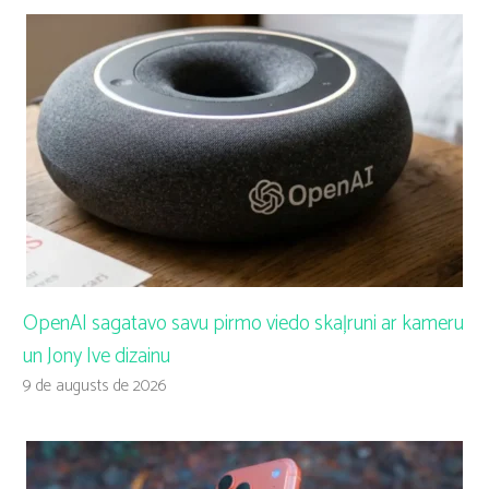
OpenAI sagatavo savu pirmo viedo skaļruni ar kameru
un Jony Ive dizainu
9 de augusts de 2026