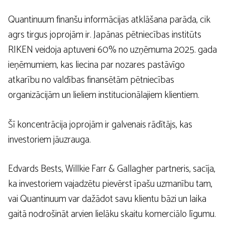
Quantinuum finanšu informācijas atklāšana parāda, cik
agrs tirgus joprojām ir. Japānas pētniecības institūts
RIKEN veidoja aptuveni 60% no uzņēmuma 2025. gada
ieņēmumiem, kas liecina par nozares pastāvīgo
atkarību no valdības finansētām pētniecības
organizācijām un lieliem institucionālajiem klientiem.
Šī koncentrācija joprojām ir galvenais rādītājs, kas
investoriem jāuzrauga.
Edvards Bests, Willkie Farr & Gallagher partneris, sacīja,
ka investoriem vajadzētu pievērst īpašu uzmanību tam,
vai Quantinuum var dažādot savu klientu bāzi un laika
gaitā nodrošināt arvien lielāku skaitu komerciālo līgumu.