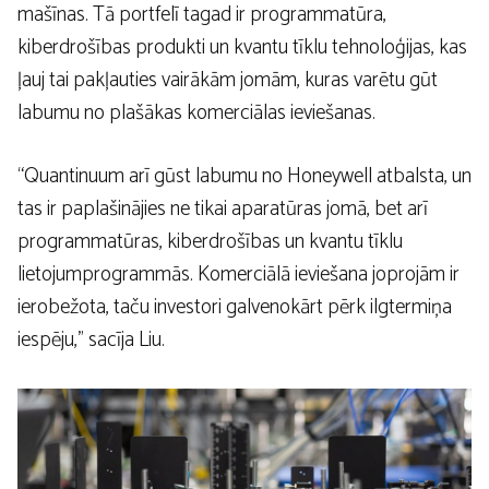
mašīnas. Tā portfelī tagad ir programmatūra,
kiberdrošības produkti un kvantu tīklu tehnoloģijas, kas
ļauj tai pakļauties vairākām jomām, kuras varētu gūt
labumu no plašākas komerciālas ieviešanas.
“Quantinuum arī gūst labumu no Honeywell atbalsta, un
tas ir paplašinājies ne tikai aparatūras jomā, bet arī
programmatūras, kiberdrošības un kvantu tīklu
lietojumprogrammās. Komerciālā ieviešana joprojām ir
ierobežota, taču investori galvenokārt pērk ilgtermiņa
iespēju,” sacīja Liu.