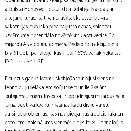
Quantinuum, kvantu skaitļošanas jaunuzņēmums, kuru
atbalsta Honeywell, ceturtdien debitēja Nasdaq ar
akcijām, kuras, kā tika norādīts, tiks atvērtas virs
sākotnējās publiskā piedāvājuma cenas, sniedzot
uzņēmuma potenciālo novērtējumu aptuveni 15,82
miljardu ASV dolāru apmērā. Pēdējo reizi akciju cena
bija 61 USD par akciju, kas ir par 1,67% vairāk nekā tās
IPO cena 60 USD.
Daudzus gadus kvantu skaitļošana ir bijusi viens no
tehnoloģiju lielākajiem solījumiem un lielākajām
jautājuma zīmēm. Investori ir iepludinājuši miljardus šajā
jomā, ticot, ka kvantu mašīnas kādu dienu varētu
atrisināt problēmas, kas nav pieejamas tradicionālajiem
datoriem. Izaicinājums vienmēr ir bijis laiks. Tehnoloģija