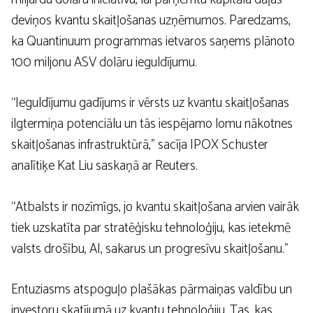
deviņos kvantu skaitļošanas uzņēmumos. Paredzams,
ka Quantinuum programmas ietvaros saņems plānoto
100 miljonu ASV dolāru ieguldījumu.
“Ieguldījumu gadījums ir vērsts uz kvantu skaitļošanas
ilgtermiņa potenciālu un tās iespējamo lomu nākotnes
skaitļošanas infrastruktūrā,” sacīja IPOX Schuster
analītiķe Kat Liu saskaņā ar Reuters.
“Atbalsts ir nozīmīgs, jo kvantu skaitļošana arvien vairāk
tiek uzskatīta par stratēģisku tehnoloģiju, kas ietekmē
valsts drošību, AI, sakarus un progresīvu skaitļošanu.”
Entuziasms atspoguļo plašākas pārmaiņas valdību un
investoru skatījumā uz kvantu tehnoloģiju. Tas, kas