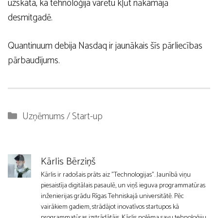
uzskata, ka tehnoloģija varētu kļūt nākamajā
desmitgadē.
Quantinuum debija Nasdaq ir jaunākais šīs pārliecības
pārbaudījums.
Kategorijas
Uzņēmums / Start-up
Kārlis Bērziņš
Kārlis ir radošais prāts aiz "Technologijas". Jaunībā viņu
piesaistīja digitālais pasaulē, un viņš ieguva programmatūras
inženierijas grādu Rīgas Tehniskajā universitātē. Pēc
vairākiem gadiem, strādājot inovatīvos startupos kā
programmatūras izstrādātājs, Kārlis nolēma savu tehnoloģiju