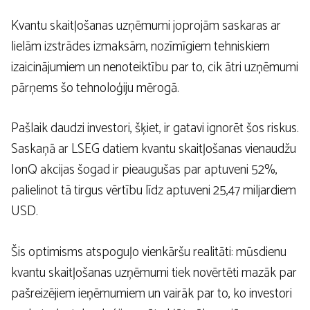
Kvantu skaitļošanas uzņēmumi joprojām saskaras ar
lielām izstrādes izmaksām, nozīmīgiem tehniskiem
izaicinājumiem un nenoteiktību par to, cik ātri uzņēmumi
pārņems šo tehnoloģiju mērogā.
Pašlaik daudzi investori, šķiet, ir gatavi ignorēt šos riskus.
Saskaņā ar LSEG datiem kvantu skaitļošanas vienaudžu
IonQ akcijas šogad ir pieaugušas par aptuveni 52%,
palielinot tā tirgus vērtību līdz aptuveni 25,47 miljardiem
USD.
Šis optimisms atspoguļo vienkāršu realitāti: mūsdienu
kvantu skaitļošanas uzņēmumi tiek novērtēti mazāk par
pašreizējiem ieņēmumiem un vairāk par to, ko investori