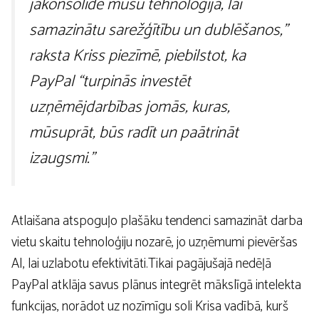
jākonsolidē mūsu tehnoloģija, lai
samazinātu sarežģītību un dublēšanos,”
raksta Kriss piezīmē, piebilstot, ka
PayPal “turpinās investēt
uzņēmējdarbības jomās, kuras,
mūsuprāt, būs radīt un paātrināt
izaugsmi.”
Atlaišana atspoguļo plašāku tendenci samazināt darba
vietu skaitu tehnoloģiju nozarē, jo uzņēmumi pievēršas
AI, lai uzlabotu efektivitāti.Tikai pagājušajā nedēļā
PayPal atklāja savus plānus integrēt mākslīgā intelekta
funkcijas, norādot uz nozīmīgu soli Krisa vadībā, kurš