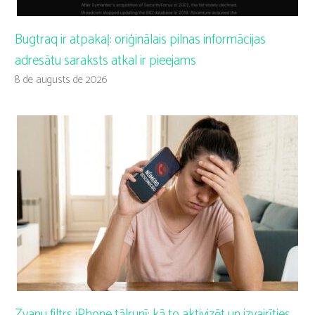
Bugtraq ir atpakaļ: oriģinālais pilnas informācijas
adresātu saraksts atkal ir pieejams
8 de augusts de 2026
Zvanu filtrs iPhone tālrunī: kā to aktivizēt un izvairīties