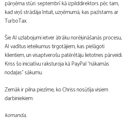
pārņēma stūri. septembrī kā izpilddirektors pēc tam,
kad viņš strādāja Intuit, uzņēmumā, kas pazīstams ar
TurboTax.
Šie AI uzlabojumi ietver ātrāku norēķināšanās procesu,
AI vadītus ieteikumus tirgotājiem, kas pielāgoti
klientiem, un visaptverošu patērētāju lietotnes pārveidi.
Kriss šo iniciatīvu raksturoja kā PayPal “nākamās
nodaļas” sākumu.
Zemāk ir pilna piezīme, ko Chriss nosūtīja visiem
darbiniekiem:
komanda,