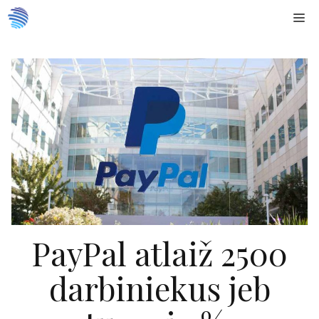
Doties
Me
uz
saturu
PayPal atlaiž 2500
darbiniekus jeb