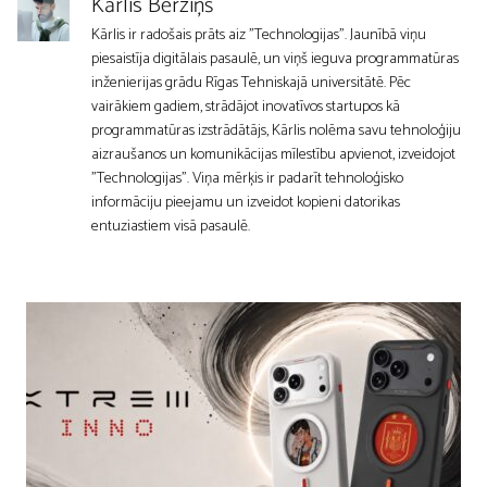
Kārlis Bērziņš
Kārlis ir radošais prāts aiz "Technologijas". Jaunībā viņu
piesaistīja digitālais pasaulē, un viņš ieguva programmatūras
inženierijas grādu Rīgas Tehniskajā universitātē. Pēc
vairākiem gadiem, strādājot inovatīvos startupos kā
programmatūras izstrādātājs, Kārlis nolēma savu tehnoloģiju
aizraušanos un komunikācijas mīlestību apvienot, izveidojot
"Technologijas". Viņa mērķis ir padarīt tehnoloģisko
informāciju pieejamu un izveidot kopieni datorikas
entuziastiem visā pasaulē.