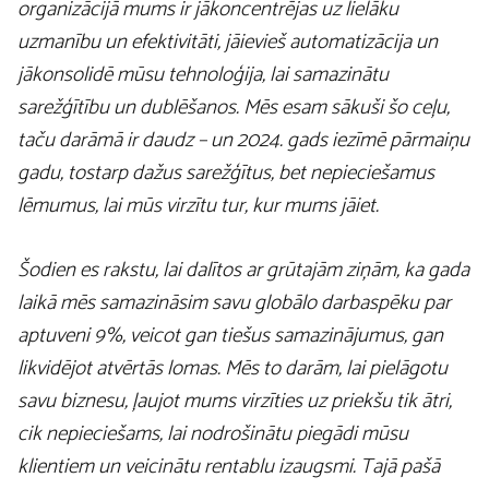
organizācijā mums ir jākoncentrējas uz lielāku
uzmanību un efektivitāti, jāievieš automatizācija un
jākonsolidē mūsu tehnoloģija, lai samazinātu
sarežģītību un dublēšanos. Mēs esam sākuši šo ceļu,
taču darāmā ir daudz – un 2024. gads iezīmē pārmaiņu
gadu, tostarp dažus sarežģītus, bet nepieciešamus
lēmumus, lai mūs virzītu tur, kur mums jāiet.
Šodien es rakstu, lai dalītos ar grūtajām ziņām, ka gada
laikā mēs samazināsim savu globālo darbaspēku par
aptuveni 9%, veicot gan tiešus samazinājumus, gan
likvidējot atvērtās lomas. Mēs to darām, lai pielāgotu
savu biznesu, ļaujot mums virzīties uz priekšu tik ātri,
cik nepieciešams, lai nodrošinātu piegādi mūsu
klientiem un veicinātu rentablu izaugsmi. Tajā pašā