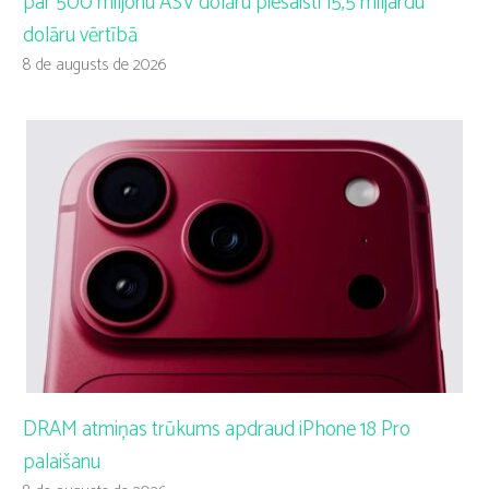
par 500 miljonu ASV dolāru piesaisti 15,5 miljardu
dolāru vērtībā
8 de augusts de 2026
DRAM atmiņas trūkums apdraud iPhone 18 Pro
palaišanu