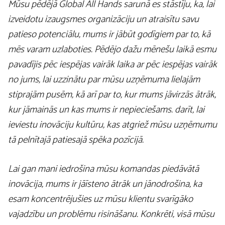
Mūsu pēdējā Global All Hands sarunā es stāstīju, ka, lai
izveidotu izaugsmes organizāciju un atraisītu savu
patieso potenciālu, mums ir jābūt godīgiem par to, kā
mēs varam uzlaboties. Pēdējo dažu mēnešu laikā esmu
pavadījis pēc iespējas vairāk laika ar pēc iespējas vairāk
no jums, lai uzzinātu par mūsu uzņēmuma lielajām
stiprajām pusēm, kā arī par to, kur mums jāvirzās ātrāk,
kur jāmainās un kas mums ir nepieciešams. darīt, lai
ieviestu inovāciju kultūru, kas atgriež mūsu uzņēmumu
tā pelnītajā patiesajā spēka pozīcijā.
Lai gan mani iedrošina mūsu komandas piedāvātā
inovācija, mums ir jāīsteno ātrāk un jānodrošina, ka
esam koncentrējušies uz mūsu klientu svarīgāko
vajadzību un problēmu risināšanu. Konkrēti, visā mūsu