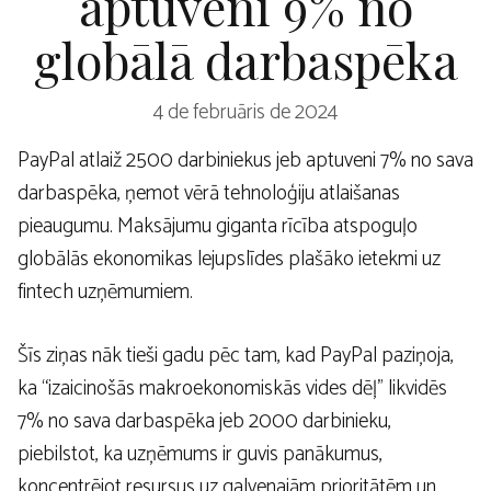
aptuveni 9% no
globālā darbaspēka
4 de februāris de 2024
PayPal atlaiž 2500 darbiniekus jeb aptuveni 7% no sava
darbaspēka, ņemot vērā tehnoloģiju atlaišanas
pieaugumu. Maksājumu giganta rīcība atspoguļo
globālās ekonomikas lejupslīdes plašāko ietekmi uz
fintech uzņēmumiem.
Šīs ziņas nāk tieši gadu pēc tam, kad PayPal paziņoja,
ka “izaicinošās makroekonomiskās vides dēļ” likvidēs
7% no sava darbaspēka jeb 2000 darbinieku,
piebilstot, ka uzņēmums ir guvis panākumus,
koncentrējot resursus uz galvenajām prioritātēm un