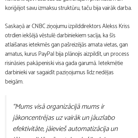
koriģējot savu izmaksu struktūru, taču bija vairāk darba.
Saskaņā ar CNBC ziņojumu izpilddirektors Alekss Kriss
otrdien iekšējā vēstulē darbiniekiem sacīja, ka šīs
atlaišanas ietekmēs gan pašreizējās amata vietas, gan
amatus, kurus PayPal bija plānojis aizpildīt, un process
risināsies pakāpeniski visa gada garumā. Ietekmētie
darbinieki var sagaidīt paziņojumus līdz nedēļas
beigām.
“Mums visā organizācijā mums ir
jākoncentrējas uz vairāk un jāuzlabo
efektivitāte, jāievieš automatizācija un