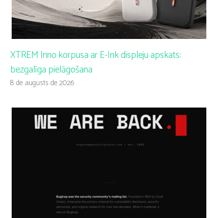
XTREM Inno korpusa ar E-Ink displeju apskats:
bezgalīga pielāgošana
8 de augusts de 2026