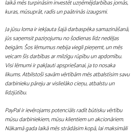
laikā mēs turpināsim investēt uzņēmējdarbības jomās,
kuras, mūsuprāt, radīs un paātrinās izaugsmi.
Ja jūsu loma ir iekļauta šajā darbaspēka samazināšanā,
jūs saņemsit paziņojumu no šodienas līdz nedēļas
beigām. Šos lēmumus nebija viegli pieņemt, un mēs
veicam šīs darbības ar milzīgu rūpību un apdomību.
Visi lēmumi ir pakļauti apspriešanai, ja to nosaka
likums. Atbilstoši savām vērtībām mēs atbalstīsim savu
darbinieku pāreju ar vislielāko cieņu, atbalstu un
līdzjūtību.
PayPal ir ievērojams potenciāls radīt būtisku vērtību
mūsu darbiniekiem, mūsu klientiem un akcionāriem.
Nākamā gada laikā mēs strādāsim kopā, lai maksimāli