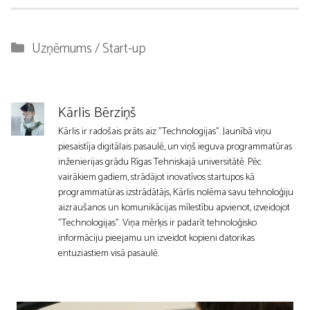
Kategorijas
Uzņēmums / Start-up
Kārlis Bērziņš
Kārlis ir radošais prāts aiz "Technologijas". Jaunībā viņu
piesaistīja digitālais pasaulē, un viņš ieguva programmatūras
inženierijas grādu Rīgas Tehniskajā universitātē. Pēc
vairākiem gadiem, strādājot inovatīvos startupos kā
programmatūras izstrādātājs, Kārlis nolēma savu tehnoloģiju
aizraušanos un komunikācijas mīlestību apvienot, izveidojot
"Technologijas". Viņa mērķis ir padarīt tehnoloģisko
informāciju pieejamu un izveidot kopieni datorikas
entuziastiem visā pasaulē.