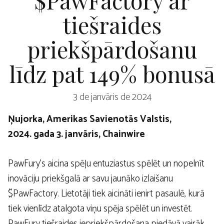
tiešraides
priekšpārdošanu
līdz pat 149% bonusā
3 de janvāris de 2024
Ņujorka, Amerikas Savienotās Valstis,
2024. gada 3. janvāris, Chainwire
PawFury’s aicina spēļu entuziastus spēlēt un nopelnīt
inovāciju priekšgalā ar savu jaunāko izlaišanu
$PawFactory. Lietotāji tiek aicināti ienirt pasaulē, kurā
tiek vienlīdz atalgota viņu spēja spēlēt un investēt.
PawFury tiešraides iepriekšpārdošana piedāvā vairāk