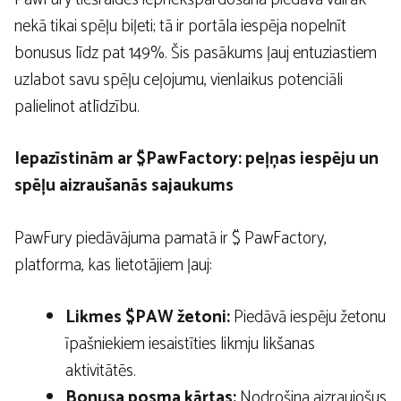
nekā tikai spēļu biļeti; tā ir portāla iespēja nopelnīt
bonusus līdz pat 149%. Šis pasākums ļauj entuziastiem
uzlabot savu spēļu ceļojumu, vienlaikus potenciāli
palielinot atlīdzību.
Iepazīstinām ar $PawFactory: peļņas iespēju un
spēļu aizraušanās sajaukums
PawFury piedāvājuma pamatā ir $ PawFactory,
platforma, kas lietotājiem ļauj:
Likmes $PAW žetoni:
Piedāvā iespēju žetonu
īpašniekiem iesaistīties likmju likšanas
aktivitātēs.
Bonusa posma kārtas:
Nodrošina aizraujošus