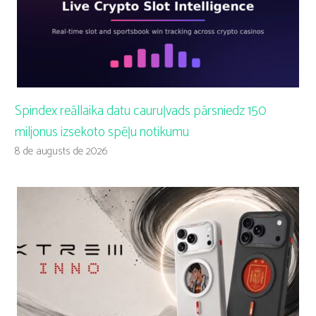
Spindex reāllaika datu cauruļvads pārsniedz 150
miljonus izsekoto spēļu notikumu
8 de augusts de 2026