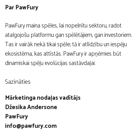
Par PawFury
PawFury maina spēles, lai nopelnītu sektoru, radot
atalgojošu platformu gan spēlētājiem, gan investoriem.
Tas ir vairāk nekā tikai spēle; tā ir atlīdzību un iespēju
ekosistēma, kas attīstās. PawFury ir apņēmies būt
dinamiskai spēļu evolūcijas sastāvdaļai.
Sazināties
Mārketinga nodaļas vadītājs
Džesika Andersone
PawFury
info@pawfury.com