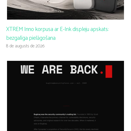
XTREM Inno korpusa ar E-Ink displeju apskats:
bezgalīga pielāgošana
8 de augusts de 2026