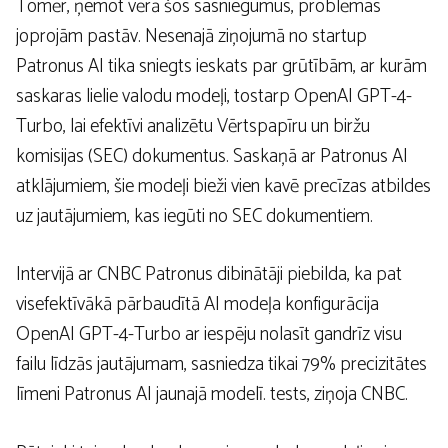
Tomēr, ņemot vērā šos sasniegumus, problēmas
joprojām pastāv. Nesenajā ziņojumā no startup
Patronus AI tika sniegts ieskats par grūtībām, ar kurām
saskaras lielie valodu modeļi, tostarp OpenAI GPT-4-
Turbo, lai efektīvi analizētu Vērtspapīru un biržu
komisijas (SEC) dokumentus. Saskaņā ar Patronus AI
atklājumiem, šie modeļi bieži vien kavē precīzas atbildes
uz jautājumiem, kas iegūti no SEC dokumentiem.
Intervijā ar CNBC Patronus dibinātāji piebilda, ka pat
visefektīvākā pārbaudītā AI modeļa konfigurācija
OpenAI GPT-4-Turbo ar iespēju nolasīt gandrīz visu
failu līdzās jautājumam, sasniedza tikai 79% precizitātes
līmeni Patronus AI jaunajā modelī. tests, ziņoja CNBC.