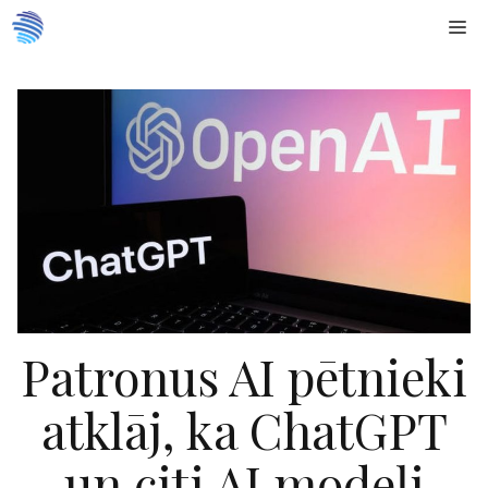
Doties
Me
uz
saturu
Patronus AI pētnieki
atklāj, ka ChatGPT
un citi AI modeļi