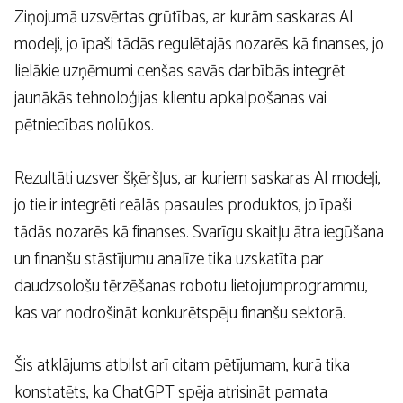
Ziņojumā uzsvērtas grūtības, ar kurām saskaras AI
modeļi, jo īpaši tādās regulētajās nozarēs kā finanses, jo
lielākie uzņēmumi cenšas savās darbībās integrēt
jaunākās tehnoloģijas klientu apkalpošanas vai
pētniecības nolūkos.
Rezultāti uzsver šķēršļus, ar kuriem saskaras AI modeļi,
jo tie ir integrēti reālās pasaules produktos, jo īpaši
tādās nozarēs kā finanses. Svarīgu skaitļu ātra iegūšana
un finanšu stāstījumu analīze tika uzskatīta par
daudzsološu tērzēšanas robotu lietojumprogrammu,
kas var nodrošināt konkurētspēju finanšu sektorā.
Šis atklājums atbilst arī citam pētījumam, kurā tika
konstatēts, ka ChatGPT spēja atrisināt pamata