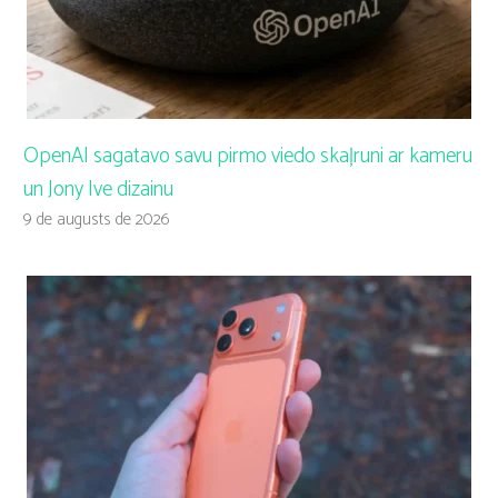
OpenAI sagatavo savu pirmo viedo skaļruni ar kameru
un Jony Ive dizainu
9 de augusts de 2026