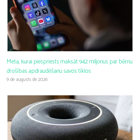
Meta, kurai piespriests maksāt 942 miljonus par bērnu
drošības apdraudēšanu savos tīklos
9 de augusts de 2026