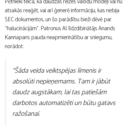
Pētnieki teica, ka daudzas reizes valodu modeļi vai nu
atsakās reaģēt, vai arī ģenerē informāciju, kas nebija
SEC dokumentos, un šo parādību bieži dēvē par
“halucinācijām”. Patronus AI līdzdibinātājs Anands
Kannapans pauda neapmierinātību ar sniegumu,
norādot:
“Šāda veida veiktspējas līmenis ir
absolūti nepieņemams. Tam ir jābūt
daudz augstākam, lai tas patiešām
darbotos automatizēti un būtu gatavs
ražošanai.