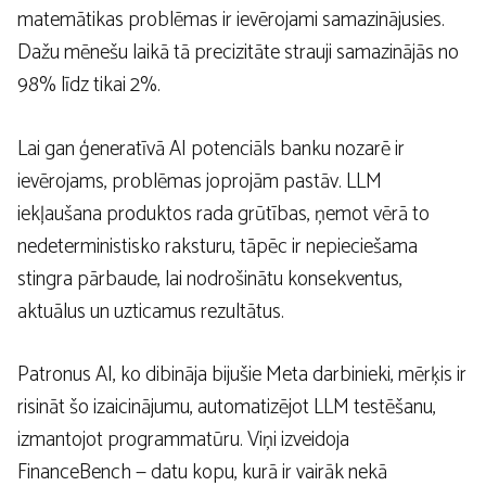
matemātikas problēmas ir ievērojami samazinājusies.
Dažu mēnešu laikā tā precizitāte strauji samazinājās no
98% līdz tikai 2%.
Lai gan ģeneratīvā AI potenciāls banku nozarē ir
ievērojams, problēmas joprojām pastāv. LLM
iekļaušana produktos rada grūtības, ņemot vērā to
nedeterministisko raksturu, tāpēc ir nepieciešama
stingra pārbaude, lai nodrošinātu konsekventus,
aktuālus un uzticamus rezultātus.
Patronus AI, ko dibināja bijušie Meta darbinieki, mērķis ir
risināt šo izaicinājumu, automatizējot LLM testēšanu,
izmantojot programmatūru. Viņi izveidoja
FinanceBench — datu kopu, kurā ir vairāk nekā