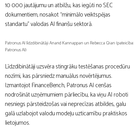
10 000 jautājumu un atbilžu, kas iegūti no SEC
dokumentiem, nosakot “minimālo veiktspējas
standartu” valodas AI finanšu sektorā.
Patronus AI līdzdibinātāji Anand Kannappan un Rebecca Qian (pateicība:
Patronus AI)
Līdzdibinātāji uzsvēra stingrāku testēšanas procedūru
nozīmi, kas pārsniedz manuālus novērtējumus.
Izmantojot FinanceBench, Patronus AI cenšas
nodrošināt uzņēmumiem pārliecību, ka viņu AI roboti
nesniegs pārsteidzošas vai neprecīzas atbildes, galu
galā uzlabojot valodu modeļu uzticamību praktiskos
lietojumos.