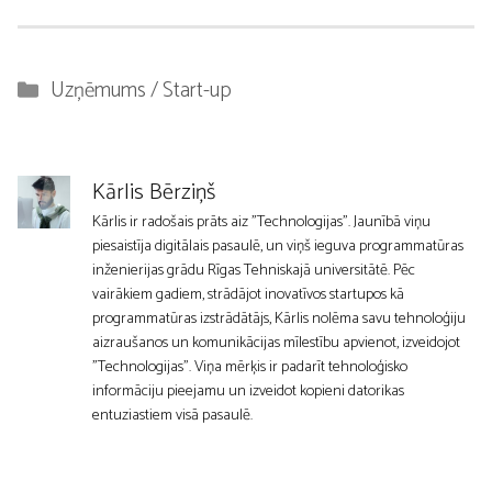
Kategorijas
Uzņēmums / Start-up
Kārlis Bērziņš
Kārlis ir radošais prāts aiz "Technologijas". Jaunībā viņu
piesaistīja digitālais pasaulē, un viņš ieguva programmatūras
inženierijas grādu Rīgas Tehniskajā universitātē. Pēc
vairākiem gadiem, strādājot inovatīvos startupos kā
programmatūras izstrādātājs, Kārlis nolēma savu tehnoloģiju
aizraušanos un komunikācijas mīlestību apvienot, izveidojot
"Technologijas". Viņa mērķis ir padarīt tehnoloģisko
informāciju pieejamu un izveidot kopieni datorikas
entuziastiem visā pasaulē.