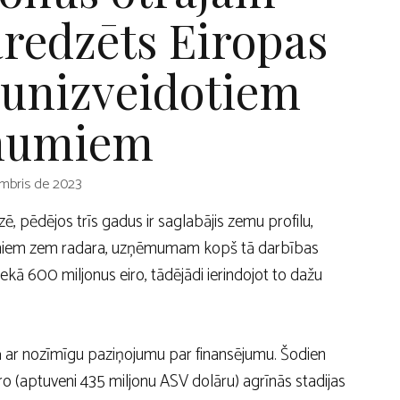
redzēts Eiropas
aunizveidotiem
mumiem
mbris de 2023
ē, pēdējos trīs gadus ir saglabājis zemu profilu,
jumiem zem radara, uzņēmumam kopš tā darbības
ekā 600 miljonus eiro, tādējādi ierindojot to dažu
ā ar nozīmīgu paziņojumu par finansējumu. Šodien
ro (aptuveni 435 miljonu ASV dolāru) agrīnās stadijas