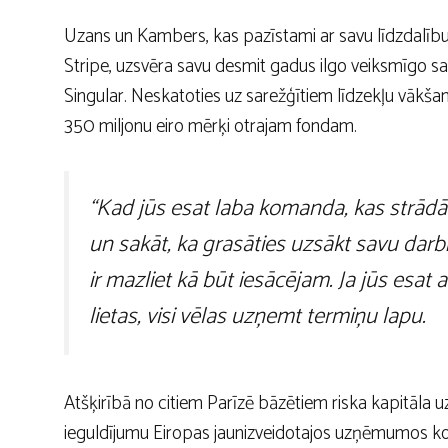
Uzans un Kambers, kas pazīstami ar savu līdzdalību 
Stripe, uzsvēra savu desmit gadus ilgo veiksmīgo sa
Singular. Neskatoties uz sarežģītiem līdzekļu vākš
350 miljonu eiro mērķi otrajam fondam.
“Kad jūs esat laba komanda, kas strād
un sakāt, ka grasāties uzsākt savu darb
ir mazliet kā būt iesācējam. Ja jūs esat at
lietas, visi vēlas uzņemt termiņu lapu.
Atšķirībā no citiem Parīzē bāzētiem riska kapitāla 
ieguldījumu Eiropas jaunizveidotajos uzņēmumos kopš