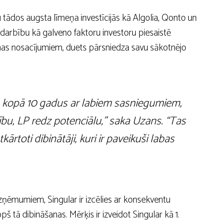
tādos augsta līmeņa investīcijās kā Algolia, Qonto un
darbību kā galveno faktoru investoru piesaistē
anas nosacījumiem, duets pārsniedza savu sākotnējo
ā kopā 10 gadus ar labiem sasniegumiem,
ību, LP redz potenciālu,” saka Uzans. “Tas
kārtoti dibinātāji, kuri ir paveikuši labas
uzņēmumiem, Singular ir izcēlies ar konsekventu
 tā dibināšanas. Mērķis ir izveidot Singular kā 1.