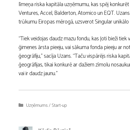
līmeņa riska kapitāla uzņēmumu, kas spēj konkurē
Ventures, Accel, Balderton, Atomico un EQT. Uzans
trūkumu Eiropas mērogā, uzsverot Singular unikālo p
“Tiek veidojas daudz mazu fondu, kas ļoti bieži tiek ve
ģimenes ārsta pieeju, vai sākuma fonda pieeju ar note
ģeogrāfiju,” sacīja Uzans. “Taču vispārējs riska ka
ģeogrāfijas, tikai konkurē ar dažiem zīmolu nosauku
vai ir daudz jaunu.”
Kategorijas
Uzņēmums / Start-up