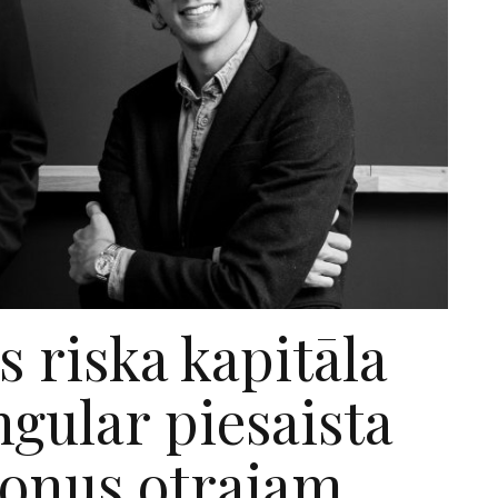
s riska kapitāla
ular piesaista
jonus otrajam