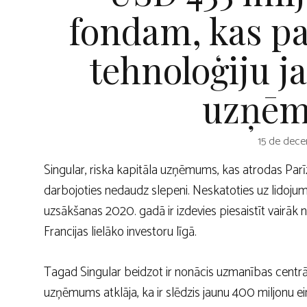
fondam, kas pa
tehnoloģiju j
uzņē
15 de dece
Singular, riska kapitāla uzņēmums, kas atrodas Parīz
darbojoties nedaudz slepeni. Neskatoties uz lido
uzsākšanas 2020. gadā ir izdevies piesaistīt vairāk n
Francijas lielāko investoru līgā.
Tagad Singular beidzot ir nonācis uzmanības centr
uzņēmums atklāja, ka ir slēdzis jaunu 400 miljonu ei