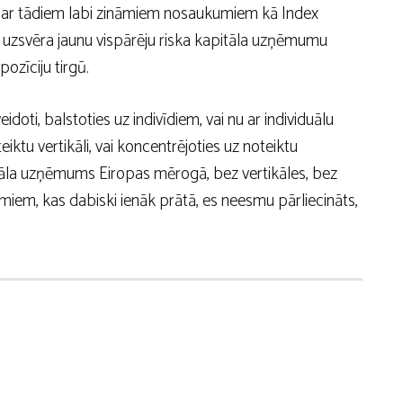
t ar tādiem labi zināmiem nosaukumiem kā Index
 uzsvēra jaunu vispārēju riska kapitāla uzņēmumu
ozīciju tirgū.
idoti, balstoties uz indivīdiem, vai nu ar individuālu
iktu vertikāli, vai koncentrējoties uz noteiktu
pitāla uzņēmums Eiropas mērogā, bez vertikāles, bez
miem, kas dabiski ienāk prātā, es neesmu pārliecināts,