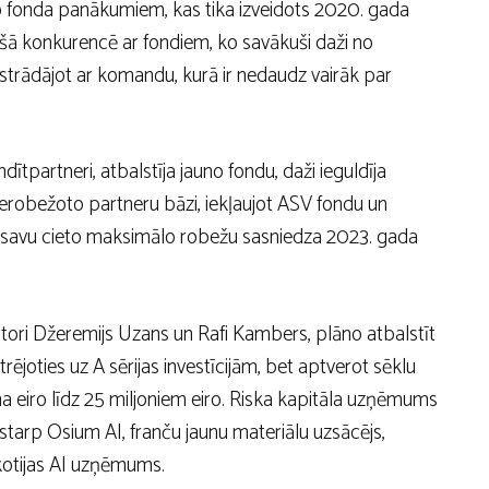
ro fonda panākumiem, kas tika izveidots 2020. gada
tiešā konkurencē ar fondiem, ko savākuši daži no
 strādājot ar komandu, kurā ir nedaudz vairāk par
ītpartneri, atbalstīja jauno fondu, daži ieguldīja
ierobežoto partneru bāzi, iekļaujot ASV fondu un
 savu cieto maksimālo robežu sasniedza 2023. gada
vestori Džeremijs Uzans un Rafi Kambers, plāno atbalstīt
oties uz A sērijas investīcijām, bet aptverot sēklu
ona eiro līdz 25 miljoniem eiro. Riska kapitāla uzņēmums
ostarp Osium AI, franču jaunu materiālu uzsācējs,
kotijas AI uzņēmums.