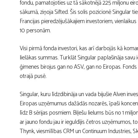
fondu, pamatojoties uz tā sākotnējā 225 miljonu ei
sākumā, ziņoja Sifted. Šis solis pozicionē Singular 
Francijas pieredzējušākajiem investoriem, vienlaikus
10 personām.
Visi pirmā fonda investori, kas arī darbojās kā komand
lielākas summas. Turklāt Singular paplašināja savu 
ģimenes birojus gan no ASV, gan no Eiropas. Fonds
otrajā pusē.
Singular, kuru līdzdibināja un vada bijušie Alven in
Eiropas uzņēmumus dažādās nozarēs, īpaši koncentrēj
līdz B sērijas posmiem. Biļešu lielums būs no 1 milj
ar jauno fondu jau ir ieguldījis četros uzņēmumos, t
Thynk, viesmīlības CRM un Continuum Industries, S