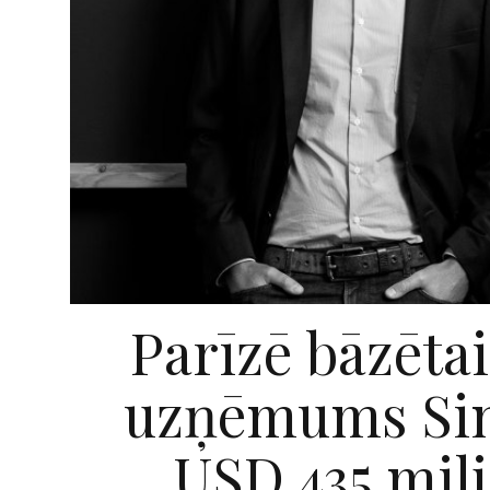
Parīzē bāzētai
uzņēmums Sing
USD 435 mil