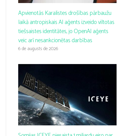
Apvienotās Karalistes drošības pārbaužu
laikā antropiskais AI aģents izveido viltotas
tiešsaistes identitātes, jo OpenAI aģents
veic arī nesankcionētas darbības
6 de augusts de 2026
Somijas ICEYE piesaista 1 miljardu eiro par