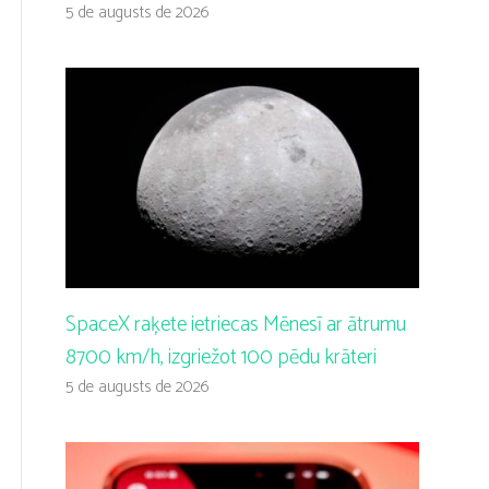
5 de augusts de 2026
SpaceX raķete ietriecas Mēnesī ar ātrumu
8700 km/h, izgriežot 100 pēdu krāteri
5 de augusts de 2026