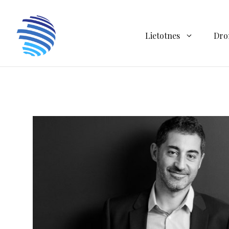
Doties
uz
saturu
Lietotnes
Dro