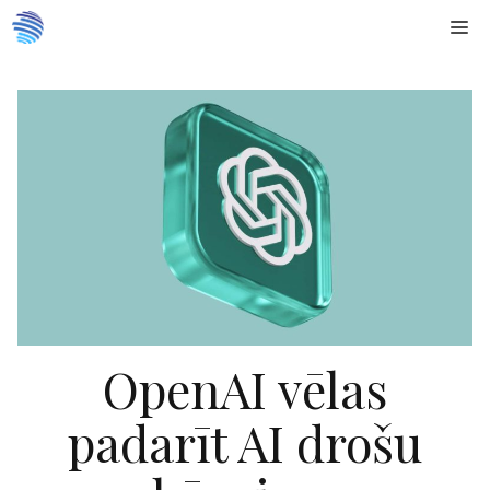
Doties
Me
uz
saturu
OpenAI vēlas
padarīt AI drošu