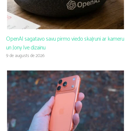
OpenAI sagatavo savu pirmo viedo skaļruni ar kameru
un Jony Ive dizainu
9 de augusts de 2026