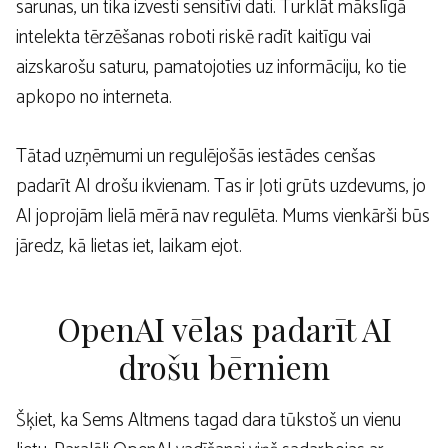
sarunas, un tika izvesti sensitīvi dati. Turklāt mākslīgā
intelekta tērzēšanas roboti riskē radīt kaitīgu vai
aizskarošu saturu, pamatojoties uz informāciju, ko tie
apkopo no interneta.
Tātad uzņēmumi un regulējošās iestādes cenšas
padarīt AI drošu ikvienam. Tas ir ļoti grūts uzdevums, jo
AI joprojām lielā mērā nav regulēta. Mums vienkārši būs
jāredz, kā lietas iet, laikam ejot.
OpenAI vēlas padarīt AI
drošu bērniem
Šķiet, ka Sems Altmens tagad dara tūkstoš un vienu