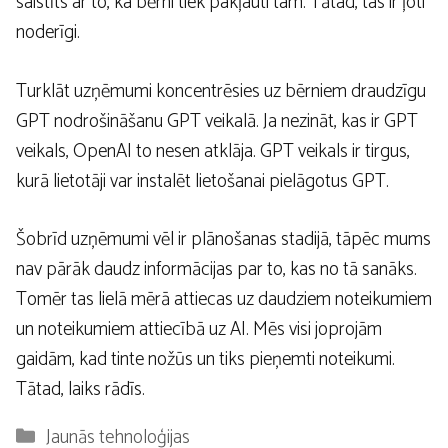
saistīts ar to, ka bērni tiek pakļauti tam. Tātad, tas ir ļoti
noderīgi.
Turklāt uzņēmumi koncentrēsies uz bērniem draudzīgu
GPT nodrošināšanu GPT veikalā. Ja nezināt, kas ir GPT
veikals, OpenAI to nesen atklāja. GPT veikals ir tirgus,
kurā lietotāji var instalēt lietošanai pielāgotus GPT.
Šobrīd uzņēmumi vēl ir plānošanas stadijā, tāpēc mums
nav pārāk daudz informācijas par to, kas no tā sanāks.
Tomēr tas lielā mērā attiecas uz daudziem noteikumiem
un noteikumiem attiecībā uz AI. Mēs visi joprojām
gaidām, kad tinte nožūs un tiks pieņemti noteikumi.
Tātad, laiks rādīs.
Kategorijas
Jaunās tehnoloģijas