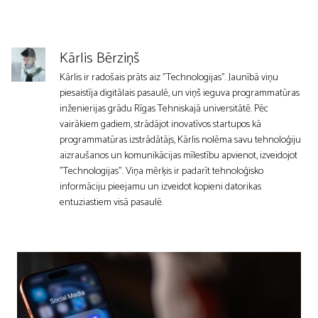
Kārlis Bērziņš
Kārlis ir radošais prāts aiz "Technologijas". Jaunībā viņu
piesaistīja digitālais pasaulē, un viņš ieguva programmatūras
inženierijas grādu Rīgas Tehniskajā universitātē. Pēc
vairākiem gadiem, strādājot inovatīvos startupos kā
programmatūras izstrādātājs, Kārlis nolēma savu tehnoloģiju
aizraušanos un komunikācijas mīlestību apvienot, izveidojot
"Technologijas". Viņa mērķis ir padarīt tehnoloģisko
informāciju pieejamu un izveidot kopieni datorikas
entuziastiem visā pasaulē.