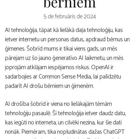
bērniem
5 de februāris de 2024
AI tehnoloģija, tāpat kā lielākā daļa tehnoloģiju, kas
ietver internetu un personas datus, apdraud bērnus un
ģimenes. Šobrīd mums ir tikai viens gads, un mēs
pārejam uz šo jauno ģeneratīvo AI laikmetu, un mēs
joprojām atklājam iespējamos riskus. OpenAI ir
sadarbojies ar Common Sense Media, lai palīdzētu
padarīt AI drošu bērniem un ģimenēm.
AI drošība šobrīd ir viena no lielākajām tēmām
tehnoloģiju pasaulē. Šī tehnoloģija ietver daudz datu,
kas iegūti no interneta, un cilvēki nezina, kur šie dati
nonāk. Piemēram, tika nopludinātas dažas ChatGPT