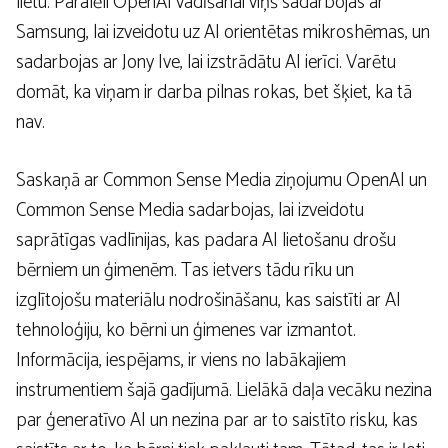
lietu. Paralēli OpenAI vadīšanai viņš sadarbojas ar
Samsung, lai izveidotu uz AI orientētas mikroshēmas, un
sadarbojas ar Jony Ive, lai izstrādātu AI ierīci. Varētu
domāt, ka viņam ir darba pilnas rokas, bet šķiet, ka tā
nav.
Saskaņā ar Common Sense Media ziņojumu OpenAI un
Common Sense Media sadarbojas, lai izveidotu
saprātīgas vadlīnijas, kas padara AI lietošanu drošu
bērniem un ģimenēm. Tas ietvers tādu rīku un
izglītojošu materiālu nodrošināšanu, kas saistīti ar AI
tehnoloģiju, ko bērni un ģimenes var izmantot.
Informācija, iespējams, ir viens no labākajiem
instrumentiem šajā gadījumā. Lielākā daļa vecāku nezina
par ģeneratīvo AI un nezina par ar to saistīto risku, kas