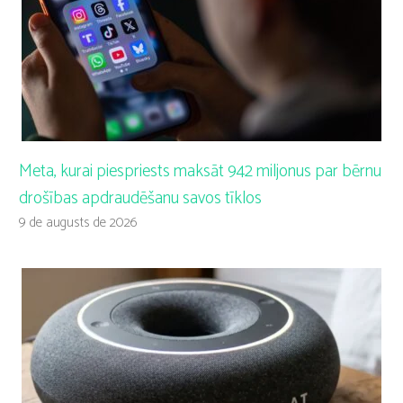
Meta, kurai piespriests maksāt 942 miljonus par bērnu
drošības apdraudēšanu savos tīklos
9 de augusts de 2026