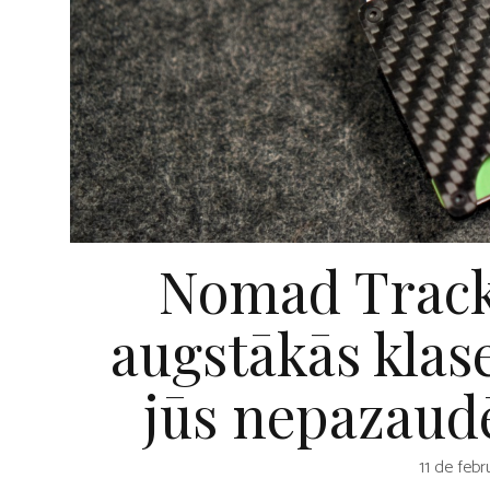
Nomad Track
augstākās klase
jūs nepazaud
11 de febr