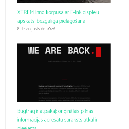
XTREM Inno korpusa ar E-Ink displeju
apskats: bezgalīga pielāgošana
8 de augusts de 2026
Bugtraq ir atpakaļ: oriģinālais pilnas
informācijas adresātu saraksts atkal ir
pieejams