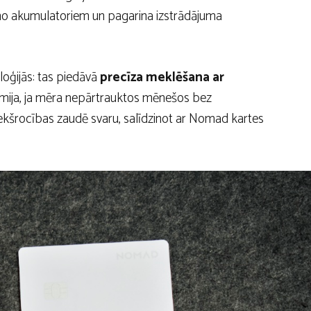
no akumulatoriem un pagarina izstrādājuma
oģijās: tas piedāvā
precīza meklēšana ar
omija, ja mēra nepārtrauktos mēnešos bez
iekšrocības zaudē svaru, salīdzinot ar Nomad kartes