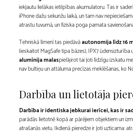
iekļautu lielākas ietilpības akumulatoru. Tas ir sader
iPhone dažu sekunžu laikā, un tam nav nepieciešamas 
atrastu tuvumā, un fiziska poga pamata savienošana
Tehniskā līmenī tas piedāvā
autonomija līdz 16 
(ieskaitot MagSafe tipa bāzes), IPX7 ūdensizturība 
alumīnija malas
piešķirot tai ļoti līdzīgu izskatu 
nav bultiņu un attāluma precīzas meklēšanas, ko No
Darbība un lietotāja pie
Darbība ir identiska jebkurai ierīcei, kas ir 
parādās lietotnē kopā ar pārējiem objektiem un izman
atrašanās vietu. Ikdienā pieredze ir ļoti uzticama: atr