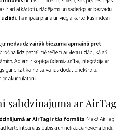
d modelis
un tas ir paredzēts tiem, kas pēc iespējas
 Tas ir arī atkārtoti uzlādējams un saderīgs ar bezvadu
 uzlādi
. Tā ir īpaši plāna un viegla karte, kas ir ideāli
eju:
nedaudz vairāk biezuma apmaiņā pret
odrošina līdz pat 16 mēnešiem ar vienu uzlādi, kā arī
rāmim. Abiem ir kopīga ūdensizturība, integrācija ar
gandrīz tikai no tā, vai jūs dodat priekšroku
 ar akumulatoru.
i salīdzinājumā ar AirTag
īdzinājumā ar AirTag ir tās formāts
. Makā AirTag
ad karte integrējas dabiski un netraucē nevienā brīdī.