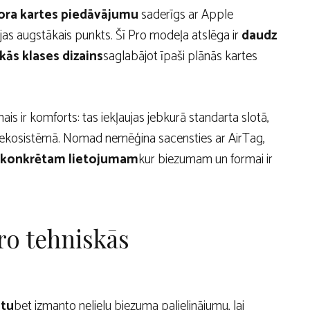
tora kartes piedāvājumu
saderīgs ar Apple
ijas augstākais punkts. Šī Pro modeļa atslēga ir
daudz
ās klases dizains
saglabājot īpaši plānās kartes
ais ir komforts: tas iekļaujas jebkurā standarta slotā,
 ekosistēmā. Nomad nemēģina sacensties ar AirTag,
u konkrētam lietojumam
kur biezumam un formai ir
o tehniskās
ātu
bet izmanto nelielu biezuma palielinājumu, lai