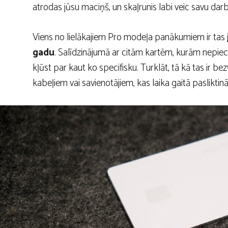
atrodas jūsu maciņš, un skaļrunis labi veic savu d
Viens no lielākajiem Pro modeļa panākumiem ir tas
gadu
. Salīdzinājumā ar citām kartēm, kurām nepiec
kļūst par kaut ko specifisku. Turklāt, tā kā tas ir be
kabeļiem vai savienotājiem, kas laika gaitā pasliktinā