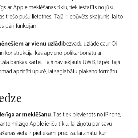
īgs ar Apple meklēšanas tīklu, tiek iestatīts no jūsu
trešo pušu lietotnes. Tajā ir iebūvēts skaļrunis, lai to
s pārī funkcijām.
mēnešiem ar vienu uzlādi
bezvadu uzlāde caur Qi
un konstrukcija, kas apvieno polikarbonātu ar
metāla bankas kartei. Tajā nav iekļauts UWB, tāpēc tajā
mad apzināti upurē, lai saglabātu plakano formātu.
redze
saderīga ar meklēšanu
. Tas tiek pievienots no iPhone,
to milzīgo Apple ierīču tīklu, lai ziņotu par savu
ašanās vieta ir pietiekami precīza, lai zinātu, kur