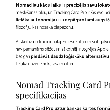
Nomad jau kādu laiku ir precizējis savu loka
meklēšanas tīklu, un Tracking Card Pro ir šīs evolūc
lielāka autonomija
un a
nepārprotami augstāk
filozofiju, kas nosaka diapazonu.
Atšķirībā no tradicionālajiem izsekotājiem šeit galven
nav pamanāms sēžot un sākotnēji integrējas Apple
bet gan
piedāvāt daudz loģiskāku alternatīv
lielāka nozīme nekā visam citam.
Nomad Tracking Card Pr
specifikācijas
Tracking Card Pro uztur bankas kartes form