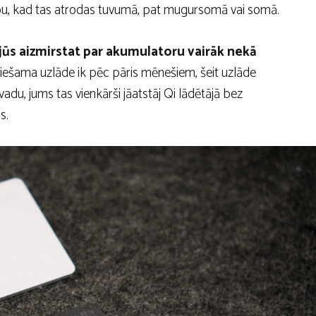
arbu, kad tas atrodas tuvumā, pat mugursomā vai somā.
jūs aizmirstat par akumulatoru vairāk nekā
iešama uzlāde ik pēc pāris mēnešiem, šeit uzlāde
zvadu, jums tas vienkārši jāatstāj Qi lādētājā bez
s.