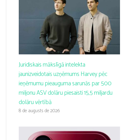
Juridiskais mākslīgā intelekta
jaunizveidotais uzņēmums Harvey pēc
ieņēmumu pieauguma sarunās par 500
miljonu ASV dolāru piesaisti 15,5 miljardu
dolāru vērtībā
8 de augusts de 2026