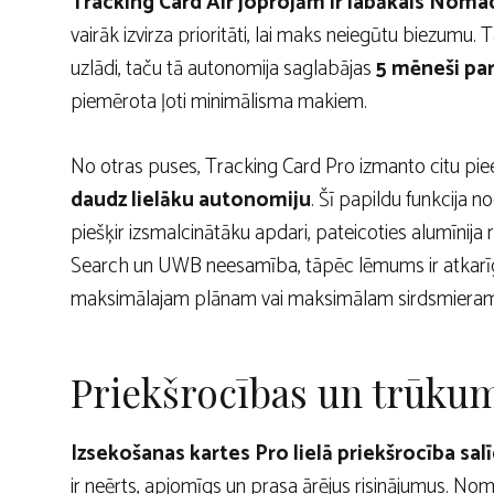
Tracking Card Air joprojām ir labākais Noma
vairāk izvirza prioritāti, lai maks neiegūtu biezumu.
uzlādi, taču tā autonomija saglabājas
5 mēneši par
piemērota ļoti minimālisma makiem.
No otras puses, Tracking Card Pro izmanto citu pie
daudz lielāku autonomiju
. Šī papildu funkcija n
piešķir izsmalcinātāku apdari, pateicoties alumīnija 
Search un UWB neesamība, tāpēc lēmums ir atkarīgs 
maksimālajam plānam vai maksimālam sirdsmieram
Priekšrocības un trūkum
Izsekošanas kartes Pro lielā priekšrocība sal
ir neērts, apjomīgs un prasa ārējus risinājumus. Nom