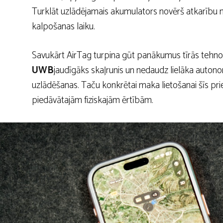
Turklāt uzlādējamais akumulators novērš atkarību 
kalpošanas laiku.
Savukārt AirTag turpina gūt panākumus tīrās tehnol
UWB
jaudīgāks skaļrunis un nedaudz lielāka auton
uzlādēšanas. Taču konkrētai maka lietošanai šīs pr
piedāvātajām fiziskajām ērtībām.