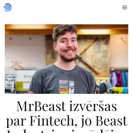
Doties
Me
uz
saturu
MrBeast izvēršas
par Fintech, jo Beast