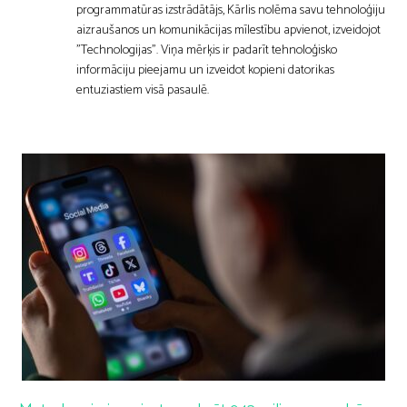
programmatūras izstrādātājs, Kārlis nolēma savu tehnoloģiju
aizraušanos un komunikācijas mīlestību apvienot, izveidojot
"Technologijas". Viņa mērķis ir padarīt tehnoloģisko
informāciju pieejamu un izveidot kopieni datorikas
entuziastiem visā pasaulē.