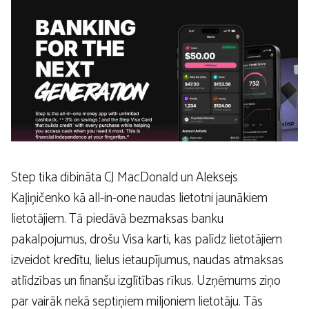
Step tika dibināta CJ MacDonald un Aleksejs
Kaļiņičenko kā all-in-one naudas lietotni jaunākiem
lietotājiem. Tā piedāvā bezmaksas banku
pakalpojumus, drošu Visa karti, kas palīdz lietotājiem
izveidot kredītu, lielus ietaupījumus, naudas atmaksas
atlīdzības un finanšu izglītības rīkus. Uzņēmums ziņo
par vairāk nekā septiņiem miljoniem lietotāju. Tās