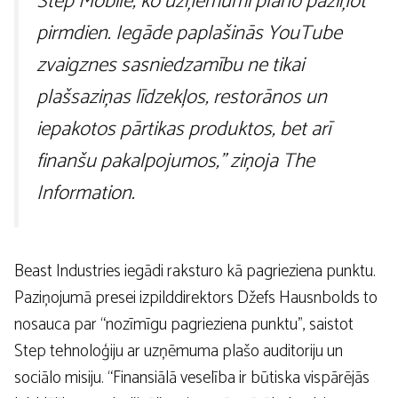
Step Mobile, ko uzņēmumi plāno paziņot
pirmdien. Iegāde paplašinās YouTube
zvaigznes sasniedzamību ne tikai
plašsaziņas līdzekļos, restorānos un
iepakotos pārtikas produktos, bet arī
finanšu pakalpojumos,” ziņoja The
Information.
Beast Industries iegādi raksturo kā pagrieziena punktu.
Paziņojumā presei izpilddirektors Džefs Hausnbolds to
nosauca par “nozīmīgu pagrieziena punktu”, saistot
Step tehnoloģiju ar uzņēmuma plašo auditoriju un
sociālo misiju. “Finansiālā veselība ir būtiska vispārējās