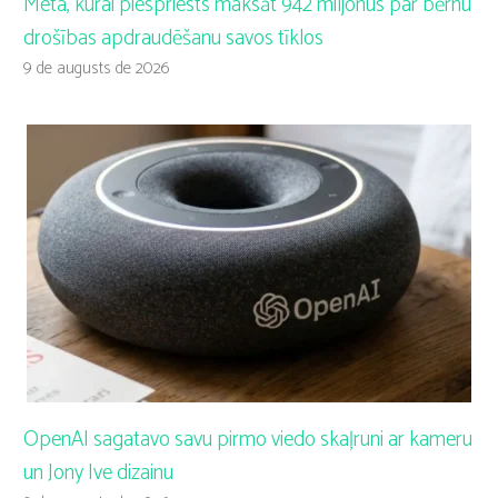
Meta, kurai piespriests maksāt 942 miljonus par bērnu
drošības apdraudēšanu savos tīklos
9 de augusts de 2026
OpenAI sagatavo savu pirmo viedo skaļruni ar kameru
un Jony Ive dizainu