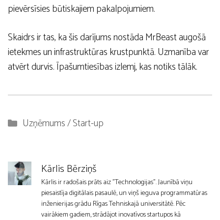
pievērsīsies būtiskajiem pakalpojumiem.
Skaidrs ir tas, ka šis darījums nostāda MrBeast augošā
ietekmes un infrastruktūras krustpunktā. Uzmanība var
atvērt durvis. Īpašumtiesības izlemj, kas notiks tālāk.
Kategorijas
Uzņēmums / Start-up
Kārlis Bērziņš
Kārlis ir radošais prāts aiz "Technologijas". Jaunībā viņu
piesaistīja digitālais pasaulē, un viņš ieguva programmatūras
inženierijas grādu Rīgas Tehniskajā universitātē. Pēc
vairākiem gadiem, strādājot inovatīvos startupos kā