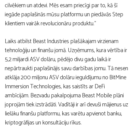
cilvēkiem un atdevi. Mēs esam priecīgi par to, kā šī
iegāde paplašinās mūsu platformu un piedāvās Step
klientiem vairāk revolucionāru produktu.”
Laiks atbilst Beast Industries plašākajam virzienam
tehnoloģiju un finanšu jomā. Uzņēmums, kura vērtība ir
5,2 miljardi ASV dolāru, pēdējo divu gadu laikā ir
nepārtraukti paplašinājis savu darbības jomu. Tā nesen
atklāja 200 miljonu ASV dolāru ieguldījumu no BitMine
Immersion Technologies, kas saistīts ar DeFi
ambīcijām. Bezvadu pakalpojuma Beast Mobile plāni
joprojām tiek izstrādāti. Vadītāji ir arī devuši mājienus uz
lielāku finanšu platformu, kas varētu apvienot banku,
kriptogrāfijas un konsultāciju rīkus.