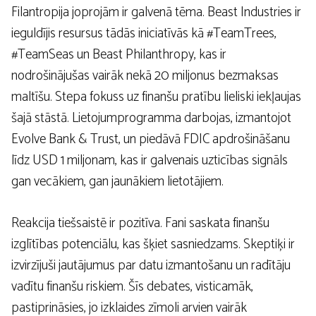
Filantropija joprojām ir galvenā tēma. Beast Industries ir
ieguldījis resursus tādās iniciatīvās kā #TeamTrees,
#TeamSeas un Beast Philanthropy, kas ir
nodrošinājušas vairāk nekā 20 miljonus bezmaksas
maltīšu. Stepa fokuss uz finanšu pratību lieliski iekļaujas
šajā stāstā. Lietojumprogramma darbojas, izmantojot
Evolve Bank & Trust, un piedāvā FDIC apdrošināšanu
līdz USD 1 miljonam, kas ir galvenais uzticības signāls
gan vecākiem, gan jaunākiem lietotājiem.
Reakcija tiešsaistē ir pozitīva. Fani saskata finanšu
izglītības potenciālu, kas šķiet sasniedzams. Skeptiķi ir
izvirzījuši jautājumus par datu izmantošanu un radītāju
vadītu finanšu riskiem. Šīs debates, visticamāk,
pastiprināsies, jo izklaides zīmoli arvien vairāk