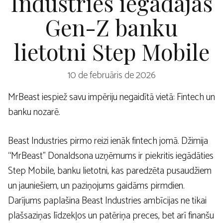
Industries iegādājas
Gen-Z banku
lietotni Step Mobile
10 de februāris de 2026
MrBeast iespiež savu impēriju negaidītā vietā: Fintech un
banku nozarē.
Beast Industries pirmo reizi ienāk fintech jomā. Džimija
“MrBeast” Donaldsona uzņēmums ir piekritis iegādāties
Step Mobile, banku lietotni, kas paredzēta pusaudžiem
un jauniešiem, un paziņojums gaidāms pirmdien.
Darījums paplašina Beast Industries ambīcijas ne tikai
plašsaziņas līdzekļos un patēriņa preces, bet arī finanšu