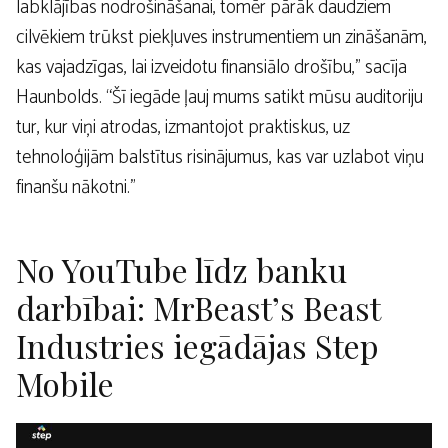
labklājības nodrošināšanai, tomēr pārāk daudziem
cilvēkiem trūkst piekļuves instrumentiem un zināšanām,
kas vajadzīgas, lai izveidotu finansiālo drošību,” sacīja
Haunbolds. “Šī iegāde ļauj mums satikt mūsu auditoriju
tur, kur viņi atrodas, izmantojot praktiskus, uz
tehnoloģijām balstītus risinājumus, kas var uzlabot viņu
finanšu nākotni.”
No YouTube līdz banku
darbībai: MrBeast’s Beast
Industries iegādājas Step
Mobile