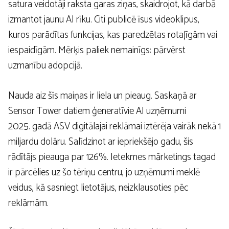
satura veidotāji raksta garas ziņas, skaidrojot, kā darbā
izmantot jaunu AI rīku. Citi publicē īsus videoklipus,
kuros parādītas funkcijas, kas paredzētas rotaļīgām vai
iespaidīgām. Mērķis paliek nemainīgs: pārvērst
uzmanību adopcijā.
Nauda aiz šīs maiņas ir liela un pieaug. Saskaņā ar
Sensor Tower datiem ģeneratīvie AI uzņēmumi
2025. gadā ASV digitālajai reklāmai iztērēja vairāk nekā 1
miljardu dolāru. Salīdzinot ar iepriekšējo gadu, šis
rādītājs pieauga par 126%. Ietekmes mārketings tagad
ir pārcēlies uz šo tēriņu centru, jo uzņēmumi meklē
veidus, kā sasniegt lietotājus, neizklausoties pēc
reklāmām.