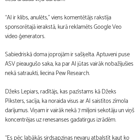
“AI ir klibs, anulēts,” viens komentētājs rakstīja
sponsorētajā ierakstā, kurā reklamēts Google Veo
video ģenerators.
Sabiedriskā doma joprojām ir sašķelta. Aptuveni puse
ASV pieaugušo saka, ka par AI jūtas vairāk nobažījušies
nekā satraukti, liecina Pew Research.
Džeks Lepiars, radītājs, kas pazīstams kā Džeks
Pīksters, sacīja, ka noraida visus ar AI saistītos zīmola
darījumus. Viņam ir vairāk nekā 7 miljoni sekotāju un viņš
koncentrējas uz renesanses gadatirgus izrādēm.
“Es pēc labākās sirdsapziņas nevaru atbalstīt kaut ko