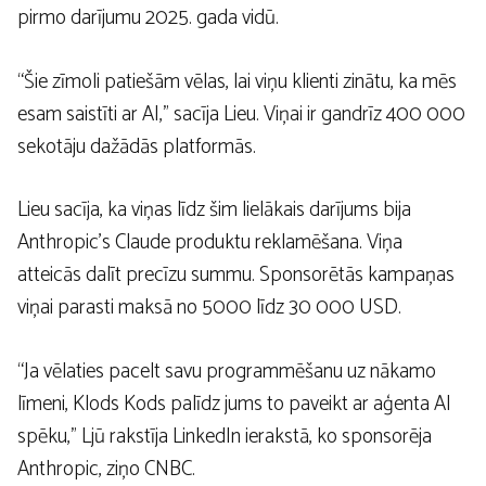
pirmo darījumu 2025. gada vidū.
“Šie zīmoli patiešām vēlas, lai viņu klienti zinātu, ka mēs
esam saistīti ar AI,” sacīja Lieu. Viņai ir gandrīz 400 000
sekotāju dažādās platformās.
Lieu sacīja, ka viņas līdz šim lielākais darījums bija
Anthropic’s Claude produktu reklamēšana. Viņa
atteicās dalīt precīzu summu. Sponsorētās kampaņas
viņai parasti maksā no 5000 līdz 30 000 USD.
“Ja vēlaties pacelt savu programmēšanu uz nākamo
līmeni, Klods Kods palīdz jums to paveikt ar aģenta AI
spēku,” Ljū rakstīja LinkedIn ierakstā, ko sponsorēja
Anthropic, ziņo CNBC.