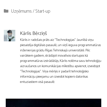
Kategorijas
Uzņēmums / Start-up
Kārlis Bērziņš
Kārlis ir radošais prāts aiz "Technologijas". Jaunībā viņu
piesaistīja digitālais pasaulē, un viņš ieguva programmatūras
inženierijas grādu Rīgas Tehniskajā universitātē. Pēc
vairākiem gadiem, strādājot inovatīvos startupos kā
programmatūras izstrādātājs, Kārlis nolēma savu tehnoloģiju
aizraušanos un komunikācijas mīlestību apvienot, izveidojot
"Technologijas". Viņa mērķis ir padarīt tehnoloģisko
informāciju pieejamu un izveidot kopieni datorikas
entuziastiem visā pasaulē.