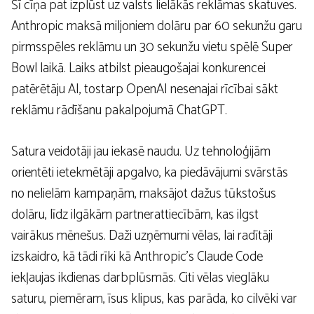
Šī cīņa pat izplūst uz valsts lielākās reklāmas skatuves.
Anthropic maksā miljoniem dolāru par 60 sekunžu garu
pirmsspēles reklāmu un 30 sekunžu vietu spēlē Super
Bowl laikā. Laiks atbilst pieaugošajai konkurencei
patērētāju AI, tostarp OpenAI nesenajai rīcībai sākt
reklāmu rādīšanu pakalpojumā ChatGPT.
Satura veidotāji jau iekasē naudu. Uz tehnoloģijām
orientēti ietekmētāji apgalvo, ka piedāvājumi svārstās
no nelielām kampaņām, maksājot dažus tūkstošus
dolāru, līdz ilgākām partnerattiecībām, kas ilgst
vairākus mēnešus. Daži uzņēmumi vēlas, lai radītāji
izskaidro, kā tādi rīki kā Anthropic’s Claude Code
iekļaujas ikdienas darbplūsmās. Citi vēlas vieglāku
saturu, piemēram, īsus klipus, kas parāda, ko cilvēki var