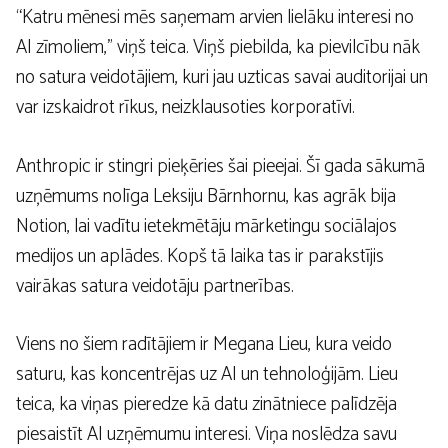
“Katru mēnesi mēs saņemam arvien lielāku interesi no
AI zīmoliem,” viņš teica. Viņš piebilda, ka pievilcību nāk
no satura veidotājiem, kuri jau uzticas savai auditorijai un
var izskaidrot rīkus, neizklausoties korporatīvi.
Anthropic ir stingri pieķēries šai pieejai. Šī gada sākumā
uzņēmums nolīga Leksiju Bārnhornu, kas agrāk bija
Notion, lai vadītu ietekmētāju mārketingu sociālajos
medijos un aplādes. Kopš tā laika tas ir parakstījis
vairākas satura veidotāju partnerības.
Viens no šiem radītājiem ir Megana Lieu, kura veido
saturu, kas koncentrējas uz AI un tehnoloģijām. Lieu
teica, ka viņas pieredze kā datu zinātniece palīdzēja
piesaistīt AI uzņēmumu interesi. Viņa noslēdza savu