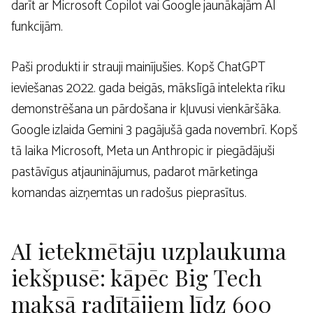
darīt ar Microsoft Copilot vai Google jaunākajām AI
funkcijām.
Paši produkti ir strauji mainījušies. Kopš ChatGPT
ieviešanas 2022. gada beigās, mākslīgā intelekta rīku
demonstrēšana un pārdošana ir kļuvusi vienkāršāka.
Google izlaida Gemini 3 pagājušā gada novembrī. Kopš
tā laika Microsoft, Meta un Anthropic ir piegādājuši
pastāvīgus atjauninājumus, padarot mārketinga
komandas aizņemtas un radošus pieprasītus.
AI ietekmētāju uzplaukuma
iekšpusē: kāpēc Big Tech
maksā radītājiem līdz 600