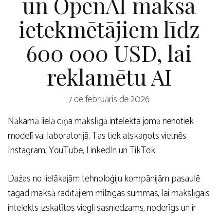
un OpenAI maksā
ietekmētājiem līdz
600 000 USD, lai
reklamētu AI
7 de februāris de 2026
Nākamā lielā cīņa mākslīgā intelekta jomā nenotiek
modelī vai laboratorijā. Tas tiek atskaņots vietnēs
Instagram, YouTube, LinkedIn un TikTok.
Dažas no lielākajām tehnoloģiju kompānijām pasaulē
tagad maksā radītājiem milzīgas summas, lai mākslīgais
intelekts izskatītos viegli sasniedzams, noderīgs un ir