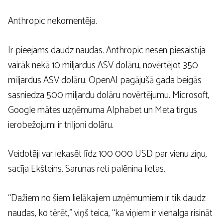
Anthropic nekomentēja.
Ir pieejams daudz naudas. Anthropic nesen piesaistīja
vairāk nekā 10 miljardus ASV dolāru, novērtējot 350
miljardus ASV dolāru. OpenAI pagājušā gada beigās
sasniedza 500 miljardu dolāru novērtējumu. Microsoft,
Google mātes uzņēmuma Alphabet un Meta tirgus
ierobežojumi ir triljoni dolāru.
Veidotāji var iekasēt līdz 100 000 USD par vienu ziņu,
sacīja Ekšteins. Sarunas reti palēnina lietas.
“Dažiem no šiem lielākajiem uzņēmumiem ir tik daudz
naudas, ko tērēt,” viņš teica, “ka viņiem ir vienalga risināt