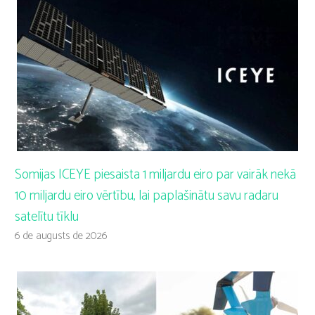
Somijas ICEYE piesaista 1 miljardu eiro par vairāk nekā
10 miljardu eiro vērtību, lai paplašinātu savu radaru
satelītu tīklu
6 de augusts de 2026