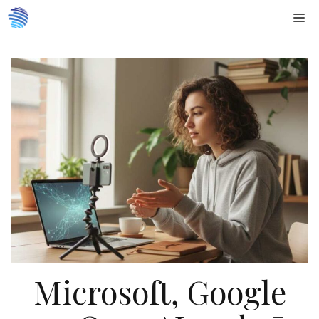
Doties
Me
uz
saturu
Microsoft, Google