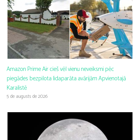
Amazon Prime Air cieš vēl vienu neveiksmi pēc
piegādes bezpilota lidaparāta avārijām Apvienotajā
Karalistē
5 de augusts de 2026