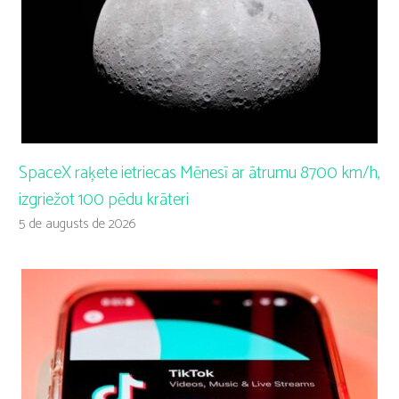
SpaceX raķete ietriecas Mēnesī ar ātrumu 8700 km/h,
izgriežot 100 pēdu krāteri
5 de augusts de 2026