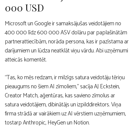
000 USD
Microsoft un Google ir samaksājušas veidotājiem no
400 000 līdz 600 000 ASV dolāru par paplašinātām
partnerattiecībām, norāda persona, kas ir pazīstama ar
darījumiem un lūdza neatklāt viņu vārdu. Abi uzņēmumi
atteicās komentēt.
“Tas, ko mēs redzam, ir milzīgs satura veidotāju tēriņu
pieaugums no šiem AI zīmoliem,” sacīja AJ Eckstein,
Creator Match, aģentūras, kas savieno zīmolus ar
satura veidotājiem, dibinātājs un izpilddirektors. Viņa
firma strādā ar vairākiem uz AI vērstiem uzņēmumiem,
tostarp Anthropic, HeyGen un Notion.