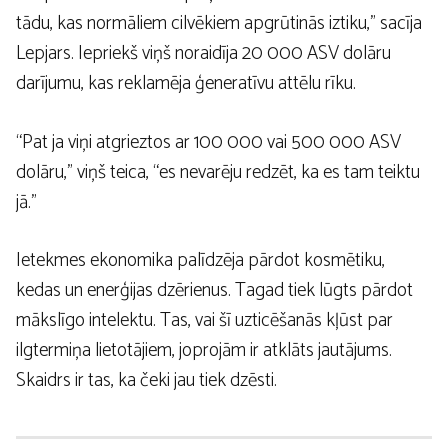
tādu, kas normāliem cilvēkiem apgrūtinās iztiku,” sacīja
Lepjars. Iepriekš viņš noraidīja 20 000 ASV dolāru
darījumu, kas reklamēja ģeneratīvu attēlu rīku.
“Pat ja viņi atgrieztos ar 100 000 vai 500 000 ASV
dolāru,” viņš teica, “es nevarēju redzēt, ka es tam teiktu
jā.”
Ietekmes ekonomika palīdzēja pārdot kosmētiku,
kedas un enerģijas dzērienus. Tagad tiek lūgts pārdot
mākslīgo intelektu. Tas, vai šī uzticēšanās kļūst par
ilgtermiņa lietotājiem, joprojām ir atklāts jautājums.
Skaidrs ir tas, ka čeki jau tiek dzēsti.