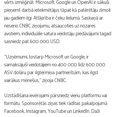
vērts izmēģināt. Microsoft, Google un OpenAI ir sākuši
pieņemt darbā ietekmētājus tāpat kā patērētāju zīmoli
jau gadiem ilgi. Atšķirība ir čeku lielumā. Saskaņā ar
neseno CNBC ziņojumu, atsaucoties uz nozares
avotiem, individuālie satura veidotāju piedāvājumi tagad
sasniedz pat 600 000 USD.
“Uzņēmumi, tostarp Microsoft un Google, ir
samaksājuši veidotājiem no 400 000 līdz 600 000
ASV dolāru par ilgtermiņa partnerībām, kas ilgst
vairākus mēnešus,” ziņoja CNBC.
Uzstādīšana ievērojami pārsniedz vienu platformu vai
formātu. Sponsorētās ziņas tiek rādītas pakalpojumā
Facebook, Instagram, YouTube un LinkedIn. Daži