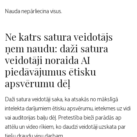
Nauda nepārliecina visus.
Ne katrs satura veidotājs
ņem naudu: daži satura
veidotāji noraida AI
piedāvājumus ētisku
apsvērumu dēļ
Daži satura veidotāji saka, ka atsakās no mākslīgā
intelekta darījumiem ētisku apsvērumu, ietekmes uz vidi
vai auditorijas baiļu dēļ. Pretestība bieži parādās ap
attēlu un video rīkiem, ko daudzi veidotāji uzskata par
tiešu draudu viņu darbam.