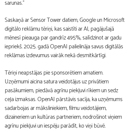
sarunas.”
Saskaņā ar Sensor Tower datiem, Google un Microsoft
digitālo reklāmu tēriņi, kas saistīti ar AI, pagājušajā
mēnesī pieauga par gandrīz 495%, salīdzinot ar gadu
iepriekš. 2025. gadā OpenAI palielināja savus digitālās
reklāmas izdevumus vairāk nekā desmitkārtīgi.
Tēriņi neapstājas pie sponsorētiem amatiem.
Uzņēmumi aicina satura veidotājus uz privātiem
pasākumiem, piedāvā agrīnu piekļuvi rīkiem un sedz
ceļa izmaksas. OpenAI pārstāvis sacīja, ka uzņēmums
sadarbojas ar māksliniekiem, filmu veidotājiem,
dizaineriem un kultūras partneriem, nodrošinot viņiem
agrīnu piekļuvi un iespēju parādīt, ko viņi būvē.