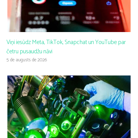
Viņi iesūdz Meta, TikTok, Snapchat un YouTube par
četru pusaudžu nāvi
5 de augusts de 2026